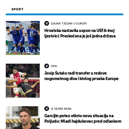
SPORT
SJAJAN TJEDAN U EUROPI
Hrvatska nastavila uspon na UEFA-inoj
ljestvici: Preskočena je još jedna država
OPA!
Josip Šutalo radi transfer u redove
nogometnog diva i bivšeg prvaka Europe
IZ VEDRA NEBA
Garcijin potez otkrio novu situaciju na
Poljudu: Mladi hajdukovac pred odlaskom