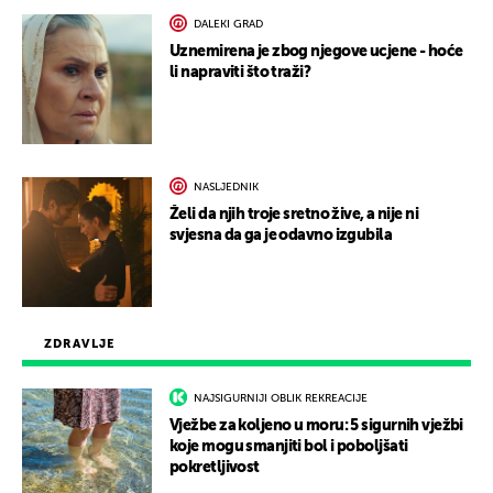
DALEKI GRAD
Uznemirena je zbog njegove ucjene - hoće
li napraviti što traži?
NASLJEDNIK
Želi da njih troje sretno žive, a nije ni
svjesna da ga je odavno izgubila
ZDRAVLJE
NAJSIGURNIJI OBLIK REKREACIJE
Vježbe za koljeno u moru: 5 sigurnih vježbi
koje mogu smanjiti bol i poboljšati
pokretljivost