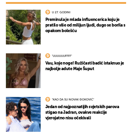
U 27. GODINI
Preminula je mlada influencerica koju je
pratilo više od milijun ljudi, dugo se borila s
opakom bolešću
"UUUUUUFFFF"
Vau, koje noge! Ružičasti badić istaknuo je
najbolje adute Maje Šuput
"KAO DA SU NOVAK ĐOKOVIĆ"
Jedan od najpoznatijih svjetskih parova
stigao na Jadran, ovakve reakcije
vjerojatno nisu očekivali