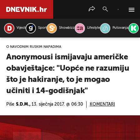
Vijesti
Sport
Showbizz
Lifestyle
Putovanja
PRETRAŽITE VIJESTI
O NAVODNIM RUSKIM NAPADIMA
Anonymousi ismijavaju američke
obavještajce: "Uopće ne razumiju
što je hakiranje, to je mogao
učiniti i 14-godišnjak"
Piše
S.D.M.,
13. siječnja 2017. @ 06:30
KOMENTARI