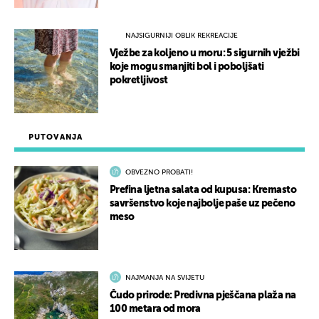
NAJSIGURNIJI OBLIK REKREACIJE
Vježbe za koljeno u moru: 5 sigurnih vježbi
koje mogu smanjiti bol i poboljšati
pokretljivost
PUTOVANJA
OBVEZNO PROBATI!
Prefina ljetna salata od kupusa: Kremasto
savršenstvo koje najbolje paše uz pečeno
meso
NAJMANJA NA SVIJETU
Čudo prirode: Predivna pješčana plaža na
100 metara od mora