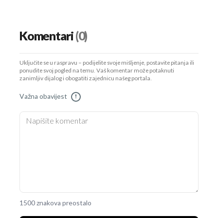
Komentari
(0)
Uključite se u raspravu – podijelite svoje mišljenje, postavite pitanja ili
ponudite svoj pogled na temu. Vaš komentar može potaknuti
zanimljiv dijalog i obogatiti zajednicu našeg portala.
Važna obavijest
!
1500 znakova preostalo