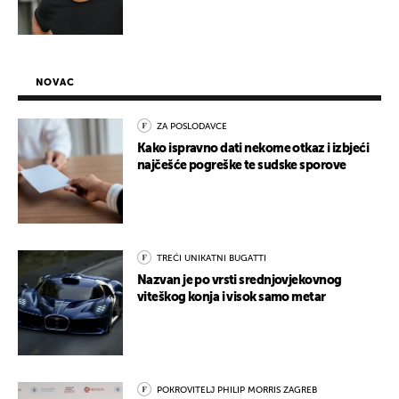
NOVAC
ZA POSLODAVCE
Kako ispravno dati nekome otkaz i izbjeći
najčešće pogreške te sudske sporove
TREĆI UNIKATNI BUGATTI
Nazvan je po vrsti srednjovjekovnog
viteškog konja i visok samo metar
POKROVITELJ PHILIP MORRIS ZAGREB