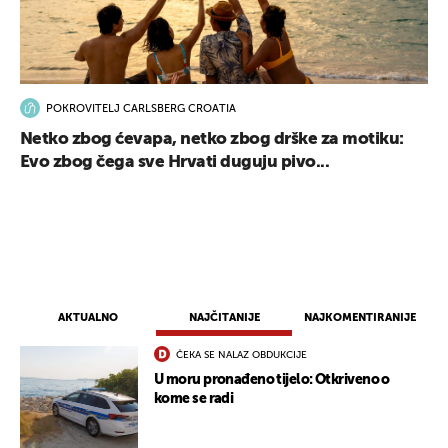
POKROVITELJ CARLSBERG CROATIA
Netko zbog ćevapa, netko zbog drške za motiku:
Evo zbog čega sve Hrvati duguju pivo...
AKTUALNO
NAJČITANIJE
NAJKOMENTIRANIJE
ČEKA SE NALAZ OBDUKCIJE
U moru pronađeno tijelo: Otkriveno o
kome se radi