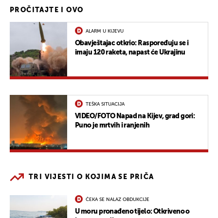
PROČITAJTE I OVO
ALARM U KIJEVU
Obavještajac otkrio: Raspoređuju se i
imaju 120 raketa, napast će Ukrajinu
TEŠKA SITUACIJA
VIDEO/FOTO Napad na Kijev, grad gori:
Puno je mrtvih i ranjenih
TRI VIJESTI O KOJIMA SE PRIČA
ČEKA SE NALAZ OBDUKCIJE
U moru pronađeno tijelo: Otkriveno o