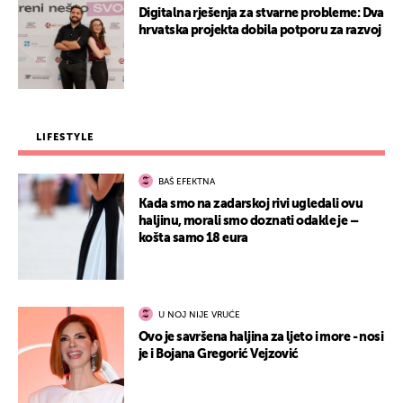
Digitalna rješenja za stvarne probleme: Dva
hrvatska projekta dobila potporu za razvoj
LIFESTYLE
BAŠ EFEKTNA
Kada smo na zadarskoj rivi ugledali ovu
haljinu, morali smo doznati odakle je –
košta samo 18 eura
U NOJ NIJE VRUĆE
Ovo je savršena haljina za ljeto i more - nosi
je i Bojana Gregorić Vejzović