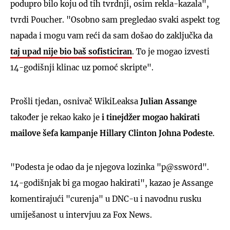
podupro bilo koju od tih tvrdnji, osim rekla-kazala",
tvrdi Poucher. "Osobno sam pregledao svaki aspekt tog
napada i mogu vam reći da sam došao do zaključka da
taj upad nije bio baš sofisticiran
. To je mogao izvesti
14-godišnji klinac uz pomoć skripte".
Prošli tjedan, osnivač WikiLeaksa
Julian Assange
također je rekao kako je
i tinejdžer mogao hakirati
mailove šefa kampanje Hillary Clinton Johna Podeste
.
"Podesta je odao da je njegova lozinka "p@ssw0rd".
14-godišnjak bi ga mogao hakirati", kazao je Assange
komentirajući "curenja" u DNC-u i navodnu rusku
umiješanost u intervjuu za Fox News.