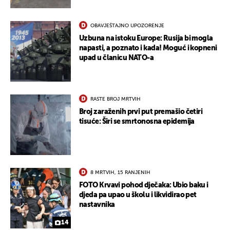
OBAVJEŠTAJNO UPOZORENJE
Uzbuna na istoku Europe: Rusija bi mogla
napasti, a poznato i kada! Moguć i kopneni
upad u članicu NATO-a
UKLJUČITE NOTIFIKACIJE
RASTE BROJ MRTVIH
Broj zaraženih prvi put premašio četiri
tisuće: Širi se smrtonosna epidemija
8 MRTVIH, 15 RANJENIH
FOTO Krvavi pohod dječaka: Ubio baku i
djeda pa upao u školu i likvidirao pet
nastavnika
14