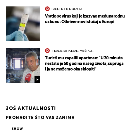
PACIJENT U IZOLACIJI
Vratio se virus koji je izazvao međunarodnu
uzbunu: Otkriven novi slučaj u Europi
"I DALJE SU PLESALI, VRIŠTALI..."
Turisti mu zapalili apartman: "U 30 minuta
nestalo je 50 godina našeg života, supruga
i ja ne možemo oka sklopiti"
JOŠ AKTUALNOSTI
PRONAĐITE ŠTO VAS ZANIMA
SHOW