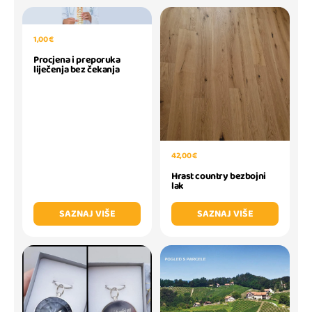
1,00 €
Procjena i preporuka
liječenja bez čekanja
42,00 €
Hrast country bezbojni
lak
SAZNAJ VIŠE
SAZNAJ VIŠE