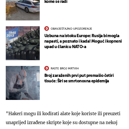
kome se radi
OBAVJEŠTAJNO UPOZORENJE
Uzbuna na istoku Europe: Rusija bi mogla
napasti, a poznato i kada! Moguć i kopneni
upad u članicu NATO-a
RASTE BROJ MRTVIH
Broj zaraženih prvi put premašio četiri
tisuće: Širi se smrtonosna epidemija
"Hakeri mogu ili kodirati alate koje koriste ili preuzeti
unaprijed izrađene skripte koje su dostupne na nekoj