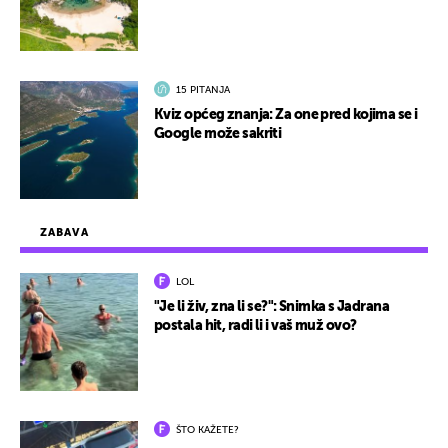
15 PITANJA
Kviz općeg znanja: Za one pred kojima se i
Google može sakriti
ZABAVA
LOL
"Je li živ, zna li se?": Snimka s Jadrana
postala hit, radi li i vaš muž ovo?
ŠTO KAŽETE?