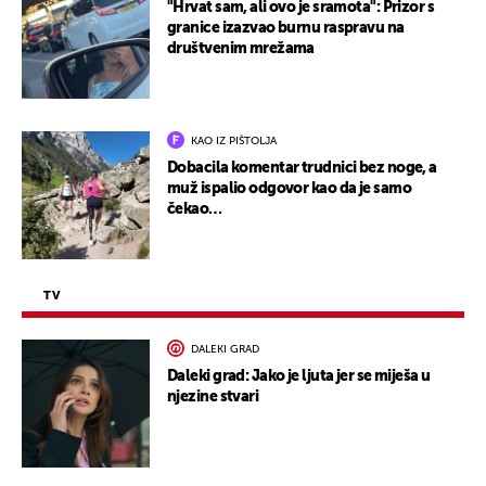
"Hrvat sam, ali ovo je sramota": Prizor s
granice izazvao burnu raspravu na
društvenim mrežama
KAO IZ PIŠTOLJA
Dobacila komentar trudnici bez noge, a
muž ispalio odgovor kao da je samo
čekao…
TV
DALEKI GRAD
Daleki grad: Jako je ljuta jer se miješa u
njezine stvari