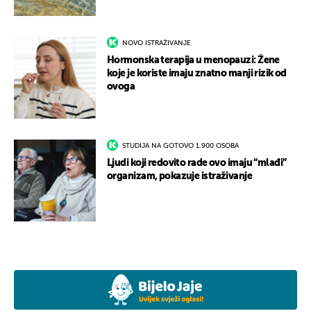
NOVO ISTRAŽIVANJE
Hormonska terapija u menopauzi: Žene
koje je koriste imaju znatno manji rizik od
ovoga
STUDIJA NA GOTOVO 1.900 OSOBA
Ljudi koji redovito rade ovo imaju “mlađi”
organizam, pokazuje istraživanje