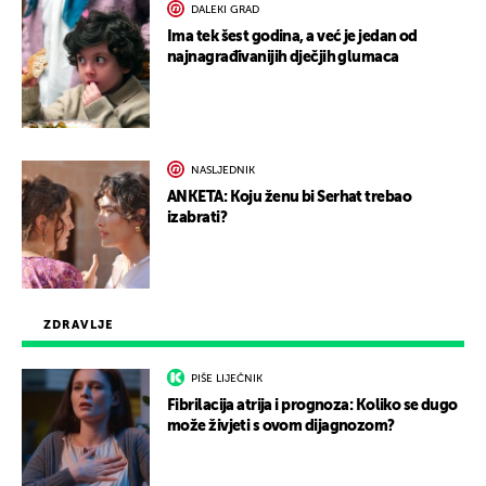
DALEKI GRAD
Ima tek šest godina, a već je jedan od
najnagrađivanijih dječjih glumaca
NASLJEDNIK
ANKETA: Koju ženu bi Serhat trebao
izabrati?
ZDRAVLJE
PIŠE LIJEČNIK
Fibrilacija atrija i prognoza: Koliko se dugo
može živjeti s ovom dijagnozom?