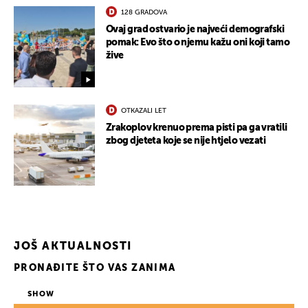
128 GRADOVA
Ovaj grad ostvario je najveći demografski
pomak: Evo što o njemu kažu oni koji tamo
žive
OTKAZALI LET
Zrakoplov krenuo prema pisti pa ga vratili
zbog djeteta koje se nije htjelo vezati
JOŠ AKTUALNOSTI
PRONAĐITE ŠTO VAS ZANIMA
SHOW