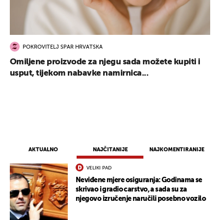
POKROVITELJ SPAR HRVATSKA
Omiljene proizvode za njegu sada možete kupiti i
usput, tijekom nabavke namirnica...
AKTUALNO
NAJČITANIJE
NAJKOMENTIRANIJE
VELIKI PAD
Neviđene mjere osiguranja: Godinama se
skrivao i gradio carstvo, a sada su za
njegovo izručenje naručili posebno vozilo