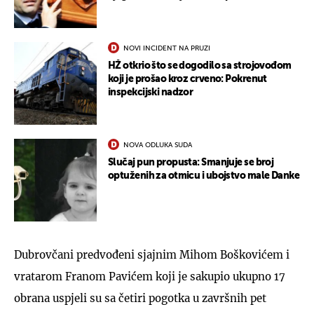
NOVI INCIDENT NA PRUZI
HŽ otkrio što se dogodilo sa strojovođom
koji je prošao kroz crveno: Pokrenut
inspekcijski nadzor
NOVA ODLUKA SUDA
Slučaj pun propusta: Smanjuje se broj
optuženih za otmicu i ubojstvo male Danke
Dubrovčani predvođeni sjajnim Mihom Boškovićem i
vratarom Franom Pavićem koji je sakupio ukupno 17
obrana uspjeli su sa četiri pogotka u završnih pet