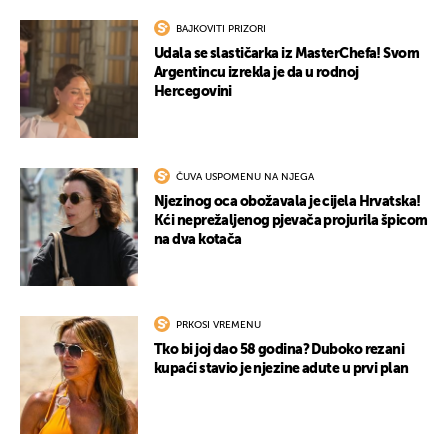
BAJKOVITI PRIZORI
Udala se slastičarka iz MasterChefa! Svom
Argentincu izrekla je da u rodnoj
Hercegovini
ČUVA USPOMENU NA NJEGA
Njezinog oca obožavala je cijela Hrvatska!
Kći neprežaljenog pjevača projurila špicom
na dva kotača
PRKOSI VREMENU
Tko bi joj dao 58 godina? Duboko rezani
kupaći stavio je njezine adute u prvi plan