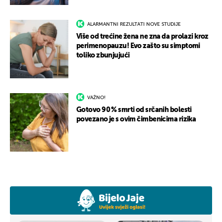
ALARMANTNI REZULTATI NOVE STUDIJE
Više od trećine žena ne zna da prolazi kroz
perimenopauzu! Evo zašto su simptomi
toliko zbunjujući
VAŽNO!
Gotovo 90 % smrti od srčanih bolesti
povezano je s ovim čimbenicima rizika