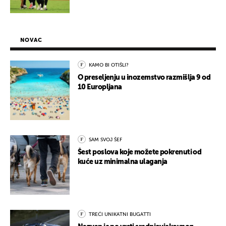
NOVAC
KAMO BI OTIŠLI?
O preseljenju u inozemstvo razmišlja 9 od
10 Europljana
SAM SVOJ ŠEF
Šest poslova koje možete pokrenuti od
kuće uz minimalna ulaganja
TREĆI UNIKATNI BUGATTI