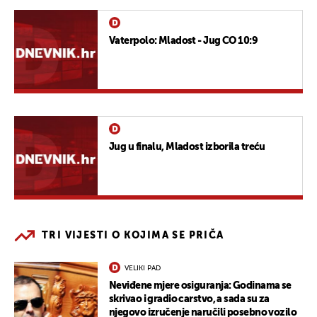
Vaterpolo: Mladost - Jug CO 10:9
Jug u finalu, Mladost izborila treću
TRI VIJESTI O KOJIMA SE PRIČA
VELIKI PAD
Neviđene mjere osiguranja: Godinama se
skrivao i gradio carstvo, a sada su za
njegovo izručenje naručili posebno vozilo