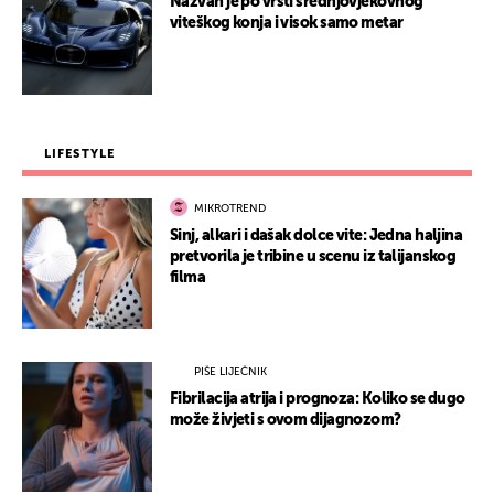
Nazvan je po vrsti srednjovjekovnog
viteškog konja i visok samo metar
LIFESTYLE
MIKROTREND
Sinj, alkari i dašak dolce vite: Jedna haljina
pretvorila je tribine u scenu iz talijanskog
filma
PIŠE LIJEČNIK
Fibrilacija atrija i prognoza: Koliko se dugo
može živjeti s ovom dijagnozom?