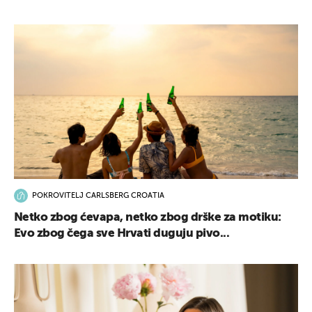
POKROVITELJ CARLSBERG CROATIA
Netko zbog ćevapa, netko zbog drške za motiku:
Evo zbog čega sve Hrvati duguju pivo...