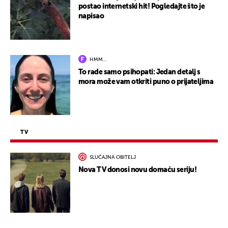
postao internetski hit! Pogledajte što je
napisao
HMM…
To rade samo psihopati: Jedan detalj s
mora može vam otkriti puno o prijateljima
TV
SLUČAJNA OBITELJ
Nova TV donosi novu domaću seriju!