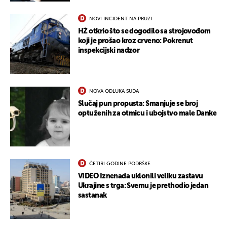
NOVI INCIDENT NA PRUZI
HŽ otkrio što se dogodilo sa strojovođom
koji je prošao kroz crveno: Pokrenut
inspekcijski nadzor
NOVA ODLUKA SUDA
Slučaj pun propusta: Smanjuje se broj
optuženih za otmicu i ubojstvo male Danke
ČETIRI GODINE PODRŠKE
VIDEO Iznenada uklonili veliku zastavu
Ukrajine s trga: Svemu je prethodio jedan
sastanak
UKLJUČITE NOTIFIKACIJE