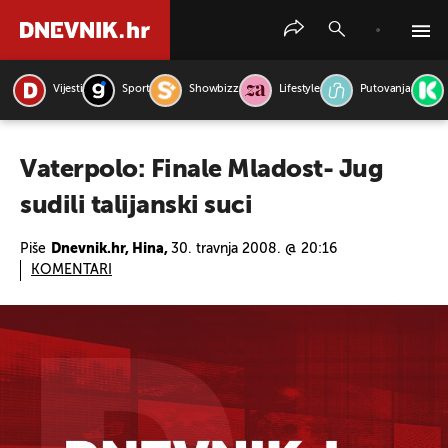
Vijesti
Sport
Showbizz
Lifestyle
Putovanja
PRETRAŽITE VIJESTI
Vaterpolo: Finale Mladost- Jug
sudili talijanski suci
Piše
Dnevnik.hr, Hina,
30. travnja 2008. @ 20:16
KOMENTARI