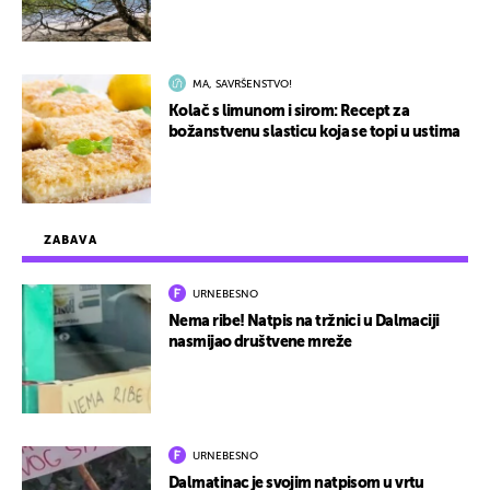
MA, SAVRŠENSTVO!
Kolač s limunom i sirom: Recept za
božanstvenu slasticu koja se topi u ustima
ZABAVA
URNEBESNO
Nema ribe! Natpis na tržnici u Dalmaciji
nasmijao društvene mreže
URNEBESNO
Dalmatinac je svojim natpisom u vrtu