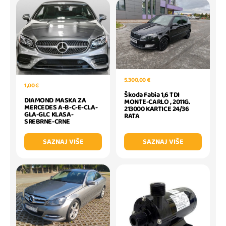
5.300,00 €
1,00 €
Škoda Fabia 1,6 TDI
DIAMOND MASKA ZA
MONTE-CARLO , 2011G.
MERCEDES A-B-C-E-CLA-
213000 KARTICE 24/36
GLA-GLC KLASA-
RATA
SREBRNE-CRNE
SAZNAJ VIŠE
SAZNAJ VIŠE