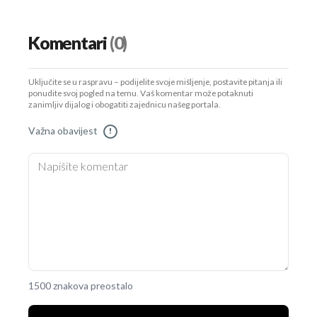
Komentari
(0)
Uključite se u raspravu – podijelite svoje mišljenje, postavite pitanja ili
ponudite svoj pogled na temu. Vaš komentar može potaknuti
zanimljiv dijalog i obogatiti zajednicu našeg portala.
Važna obavijest
!
1500 znakova preostalo