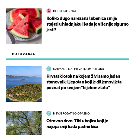
DOBRO JE ZNATI
Koliko dugo narezana lubenica smije
stajati u hladnjaku i kada je više nije sigurno
jesti?
PUTOVANJA
UŽIVANJE NA "PRIVATNOM" OTOKU
Hrvatski otok na kojem živi samo jedan
stanovnik: Ljepotan koji je diljem svijeta
poznat po svojem "bijelom zlatu"
NEVJEROJATNO OPASNO
Otrovno drvo: Tihi ubojica koji je
najopasniji kada padne kiša