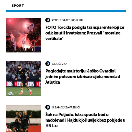
SPORT
POGLEDAJTE PORUKU
FOTO Torcida podigla transparente koji će
odjeknuti Hrvatskom: Prozvali "moralne
vertikale"
ODUŠEVIO
Pogledajte majstoriju: Joško Gvardiol
jednim potezom izbrisao cijelu momčad
Atletica
U SAMOJ ZAVRŠNICI
Šok na Poljudu: Istra spasila bod u
nadoknadi, Hajduk još uvijek bez pobjede u
HNL-u