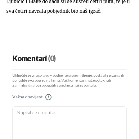
Ljubičić i Blake do sada su se susreli četiri puta, te je u
sva četiri navrata pobjednik bio naš igrač.
Komentari
(0)
Uključite se u raspravu – podijelite svoje mišljenje, postavite pitanja ili
ponudite svoj pogled na temu. Vaš komentar može potaknuti
zanimljiv dijalog i obogatiti zajednicu našeg portala.
Važna obavijest
!