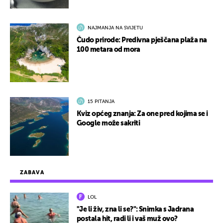
NAJMANJA NA SVIJETU
Čudo prirode: Predivna pješčana plaža na
100 metara od mora
15 PITANJA
Kviz općeg znanja: Za one pred kojima se i
Google može sakriti
ZABAVA
LOL
"Je li živ, zna li se?": Snimka s Jadrana
postala hit, radi li i vaš muž ovo?