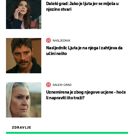
Daleki grad: Jako je ljuta jer se miješa u
njezine stvari
NASLJEDNIK
Nasljednik: Ljuta je na njega i zahtjeva da
učini nešto
DALEKI GRAD
Uznemirena je zbog njegove ucjene - hoće
li napraviti što traži?
ZDRAVLJE