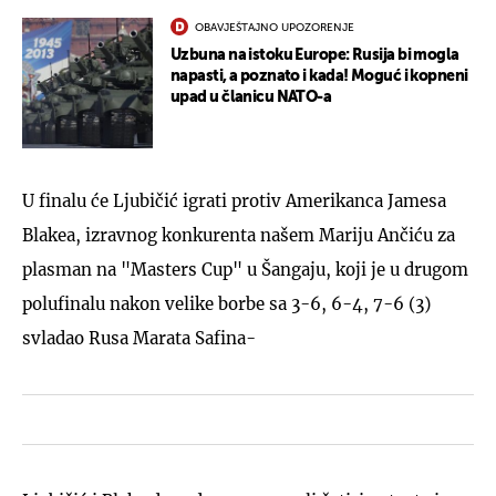
OBAVJEŠTAJNO UPOZORENJE
Uzbuna na istoku Europe: Rusija bi mogla
napasti, a poznato i kada! Moguć i kopneni
upad u članicu NATO-a
U finalu će Ljubičić igrati protiv Amerikanca Jamesa
Blakea, izravnog konkurenta našem Mariju Ančiću za
plasman na "Masters Cup" u Šangaju, koji je u drugom
polufinalu nakon velike borbe sa 3-6, 6-4, 7-6 (3)
svladao Rusa Marata Safina-