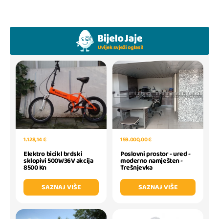
1.128,14 €
159.000,00 €
Elektro bicikl brdski
Poslovni prostor - ured -
sklopivi 500W36V akcija
moderno namješten -
8500 Kn
Trešnjevka
SAZNAJ VIŠE
SAZNAJ VIŠE