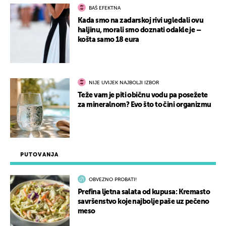
BAŠ EFEKTNA
Kada smo na zadarskoj rivi ugledali ovu
haljinu, morali smo doznati odakle je –
košta samo 18 eura
NIJE UVIJEK NAJBOLJI IZBOR
Teže vam je piti običnu vodu pa posežete
za mineralnom? Evo što to čini organizmu
PUTOVANJA
OBVEZNO PROBATI!
Prefina ljetna salata od kupusa: Kremasto
savršenstvo koje najbolje paše uz pečeno
meso