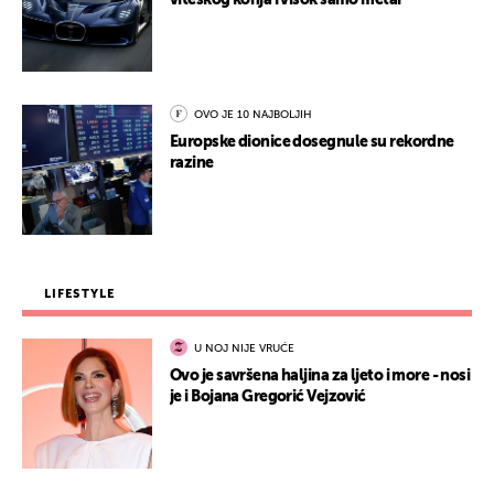
viteškog konja i visok samo metar
OVO JE 10 NAJBOLJIH
Europske dionice dosegnule su rekordne
razine
LIFESTYLE
U NOJ NIJE VRUĆE
Ovo je savršena haljina za ljeto i more - nosi
je i Bojana Gregorić Vejzović