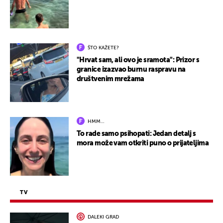
ŠTO KAŽETE?
"Hrvat sam, ali ovo je sramota": Prizor s
granice izazvao burnu raspravu na
društvenim mrežama
HMM…
To rade samo psihopati: Jedan detalj s
mora može vam otkriti puno o prijateljima
TV
DALEKI GRAD