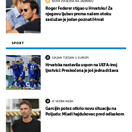
NOVA ZVIJEZDA NA JADRANU
Roger Federer stigao u Hrvatsku! Za
njegovu ljubav prema našem otoku
zaslužan je jedan poznati Hrvat
SPORT
SJAJAN TJEDAN U EUROPI
Hrvatska nastavila uspon na UEFA-inoj
ljestvici: Preskočena je još jedna država
IZ VEDRA NEBA
Garcijin potez otkrio novu situaciju na
Poljudu: Mladi hajdukovac pred odlaskom