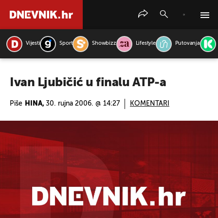
Vijesti
Sport
Showbizz
Lifestyle
Putovanja
PRETRAŽITE VIJESTI
Ivan Ljubičić u finalu ATP-a
Piše
HINA,
30. rujna 2006. @ 14:27
KOMENTARI