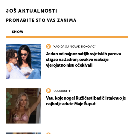
JOŠ AKTUALNOSTI
PRONAĐITE ŠTO VAS ZANIMA
SHOW
"KAO DA SU NOVAK ĐOKOVIĆ"
Jedan od najpoznatijih svjetskih parova
stigao na Jadran, ovakve reakcije
UKLJUČITE NOTIFIKACIJE
vjerojatno nisu očekivali
"UUUUUUFFFF"
Vau, koje noge! Ružičasti badić istaknuo je
najbolje adute Maje Šuput