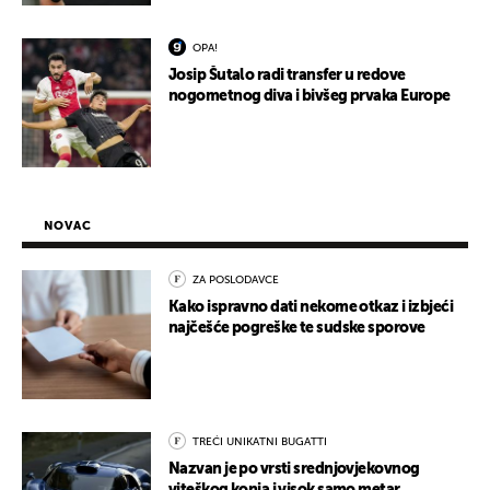
OPA!
Josip Šutalo radi transfer u redove
nogometnog diva i bivšeg prvaka Europe
NOVAC
ZA POSLODAVCE
Kako ispravno dati nekome otkaz i izbjeći
najčešće pogreške te sudske sporove
TREĆI UNIKATNI BUGATTI
Nazvan je po vrsti srednjovjekovnog