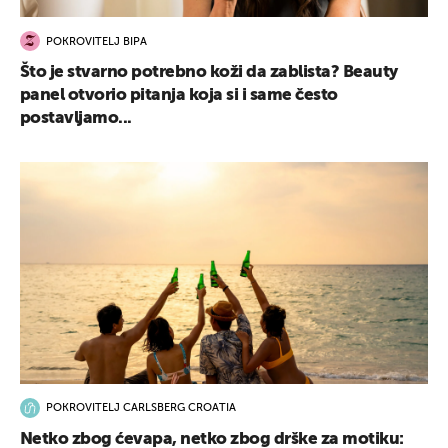
POKROVITELJ BIPA
Što je stvarno potrebno koži da zablista? Beauty
panel otvorio pitanja koja si i same često
postavljamo...
POKROVITELJ CARLSBERG CROATIA
Netko zbog ćevapa, netko zbog drške za motiku: