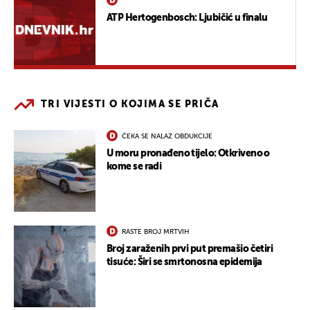
ATP Hertogenbosch: Ljubičić u finalu
TRI VIJESTI O KOJIMA SE PRIČA
ČEKA SE NALAZ OBDUKCIJE
U moru pronađeno tijelo: Otkriveno o
kome se radi
RASTE BROJ MRTVIH
Broj zaraženih prvi put premašio četiri
tisuće: Širi se smrtonosna epidemija