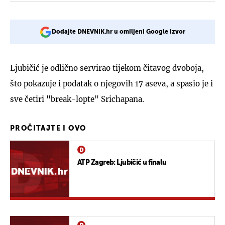
Dodajte DNEVNIK.hr u omiljeni Google izvor
Ljubičić je odlično servirao tijekom čitavog dvoboja,
što pokazuje i podatak o njegovih 17 aseva, a spasio je i
sve četiri "break-lopte" Srichapana.
PROČITAJTE I OVO
ATP Zagreb: Ljubičić u finalu