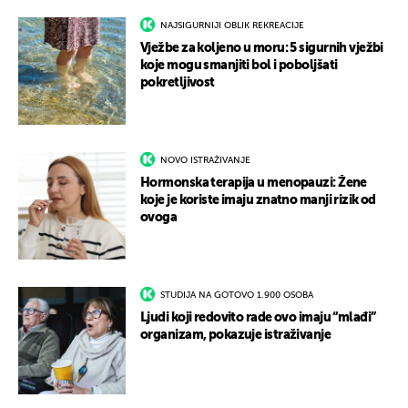
NAJSIGURNIJI OBLIK REKREACIJE
Vježbe za koljeno u moru: 5 sigurnih vježbi
koje mogu smanjiti bol i poboljšati
pokretljivost
NOVO ISTRAŽIVANJE
Hormonska terapija u menopauzi: Žene
koje je koriste imaju znatno manji rizik od
ovoga
STUDIJA NA GOTOVO 1.900 OSOBA
Ljudi koji redovito rade ovo imaju “mlađi”
organizam, pokazuje istraživanje