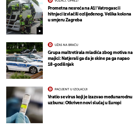
VOZAČI, OPREZ!
Prometna nesreća na A1! Vatrogasci i
hitnjaci izvlačili ozlijeđenog. Velika kolona
u smjeru Zagreba
UŽAS NA BRAČU
Grupa maltretirala mladića zbog motiva na
majici: Natjerali ga da je skine pa ga napao
18-godišnjak
PACIJENT U IZOLACIJI
Vratio se virus koji je izazvao međunarodnu
uzbunu: Otkriven novi slučaj u Europi