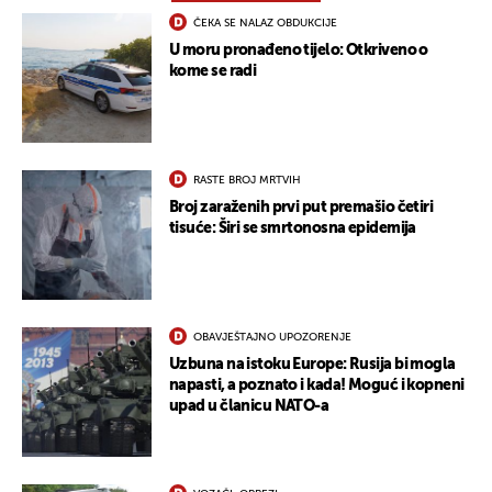
ČEKA SE NALAZ OBDUKCIJE
U moru pronađeno tijelo: Otkriveno o
kome se radi
RASTE BROJ MRTVIH
Broj zaraženih prvi put premašio četiri
tisuće: Širi se smrtonosna epidemija
OBAVJEŠTAJNO UPOZORENJE
Uzbuna na istoku Europe: Rusija bi mogla
napasti, a poznato i kada! Moguć i kopneni
upad u članicu NATO-a