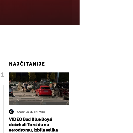
NAJČITANIJE
POJAVILA SE SNIMKA
VIDEO Bad Blue Boysi
dočekali Torcidu na
aerodromu, izbila velika