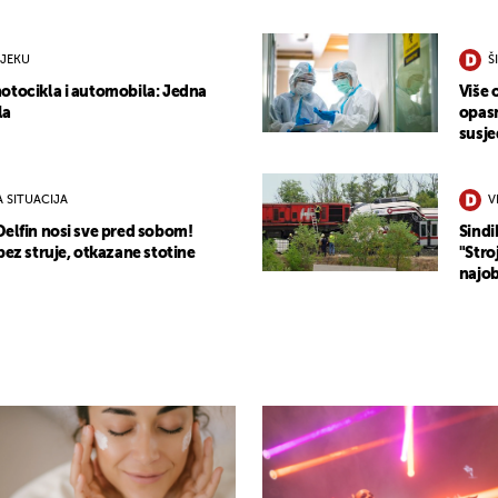
IJEKU
Š
otocikla i automobila: Jedna
Više 
la
opasn
susje
 SITUACIJA
V
Delfin nosi sve pred sobom!
Sindi
bez struje, otkazane stotine
"Stro
najob