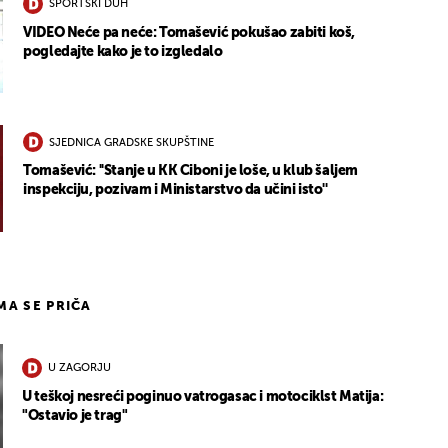
SPORTSKI DUH
VIDEO Neće pa neće: Tomašević pokušao zabiti koš,
pogledajte kako je to izgledalo
SJEDNICA GRADSKE SKUPŠTINE
Tomašević: ''Stanje u KK Ciboni je loše, u klub šaljem
inspekciju, pozivam i Ministarstvo da učini isto''
IMA SE PRIČA
U ZAGORJU
U teškoj nesreći poginuo vatrogasac i motociklst Matija:
"Ostavio je trag"