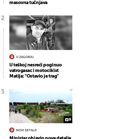
masovna tučnjava
U ZAGORJU
U teškoj nesreći poginuo
vatrogasac i motociklst
Matija: "Ostavio je trag"
9
NOVI DETALJI
Ministar objavio nove detalje