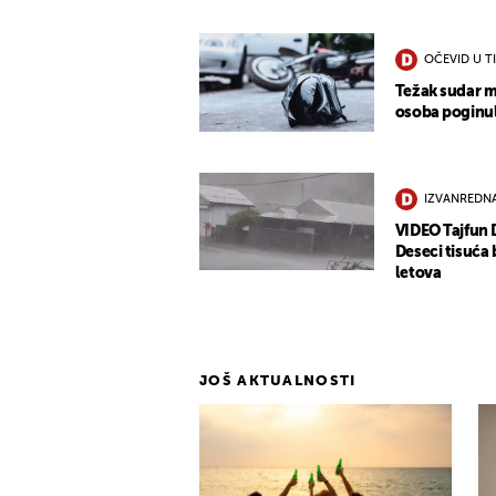
OČEVID U T
Težak sudar m
osoba poginu
IZVANREDNA
VIDEO Tajfun 
Deseci tisuća 
letova
JOŠ AKTUALNOSTI