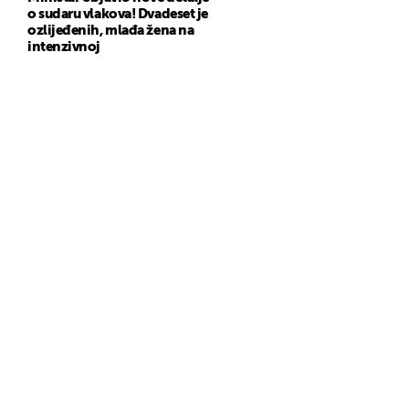
o sudaru vlakova! Dvadeset je
ozlijeđenih, mlađa žena na
intenzivnoj