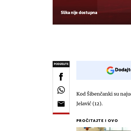
Slika nije dostupna
PODIJELITE
Dodajt
Kod Šibenčanki su najuč
Jelavić (12).
PROČITAJTE I OVO