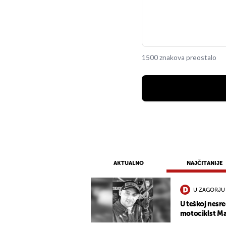
1500 znakova preostalo
AKTUALNO
NAJČITANIJE
U ZAGORJU
U teškoj nesre
motociklst Mat