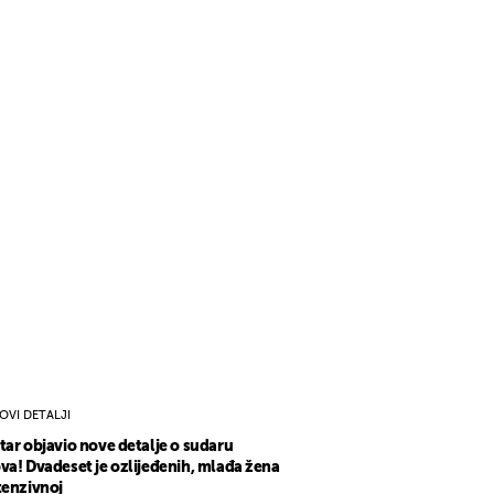
OVI DETALJI
tar objavio nove detalje o sudaru
va! Dvadeset je ozlijeđenih, mlađa žena
tenzivnoj