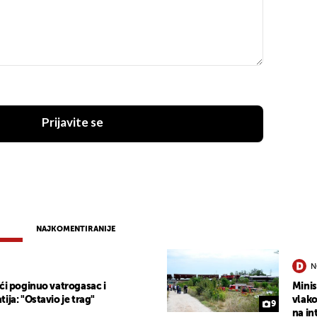
Prijavite se
NAJKOMENTIRANIJE
N
ći poginuo vatrogasac i
Minis
ija: "Ostavio je trag"
vlako
9
na in