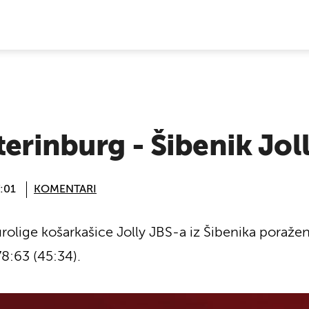
E VIJESTI
terinburg - Šibenik Jol
:01
KOMENTARI
urolige košarkašice Jolly JBS-a iz Šibenika poraže
8:63 (45:34).