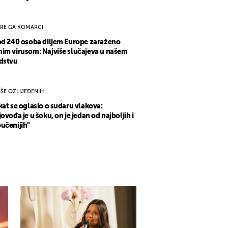
IRE GA KOMARCI
od 240 osoba diljem Europe zaraženo
im virusom: Najviše slučajeva u našem
dstvu
IŠE OZLIJEĐENIH
kat se oglasio o sudaru vlakova:
jovođa je u šoku, on je jedan od najboljih i
učenijih"