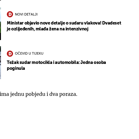
NOVI DETALJI
Ministar objavio nove detalje o sudaru vlakova! Dvadeset
je ozlijeđenih, mlađa žena na intenzivnoj
OČEVID U TIJEKU
Težak sudar motocikla i automobila: Jedna osoba
poginula
 ima jednu pobjedu i dva poraza.