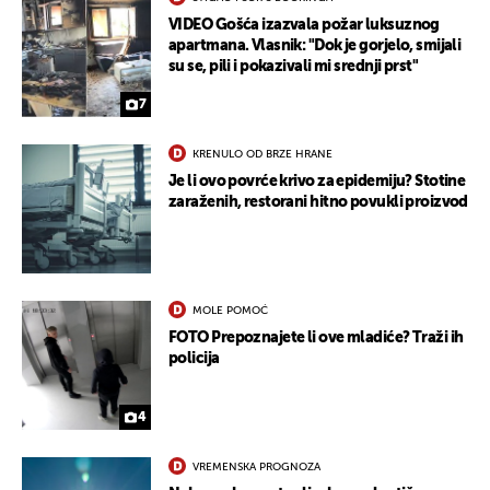
VIDEO Gošća izazvala požar luksuznog
apartmana. Vlasnik: "Dok je gorjelo, smijali
su se, pili i pokazivali mi srednji prst"
7
KRENULO OD BRZE HRANE
Je li ovo povrće krivo za epidemiju? Stotine
zaraženih, restorani hitno povukli proizvod
MOLE POMOĆ
FOTO Prepoznajete li ove mladiće? Traži ih
policija
4
VREMENSKA PROGNOZA