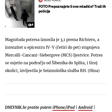
MOLE POMOĆ
FOTO Prepoznajete li ove mladiće? Traži ih
policija
4
Magnituda potresa iznosila je 3,1 prema Richteru, a
intenzitet u epicentru IV-V (četiri do pet) stupnjeva
Mercalli-Cancani-Siebergove (MCS) ljestvice. Potres
se osjetio na području od Šibenika do Splita, i široj
okolici, izvijestila je Seizmološka služba RH. (Hina)
DNEVNIK.hr pratite putem
iPhone/iPad
|
Android
|