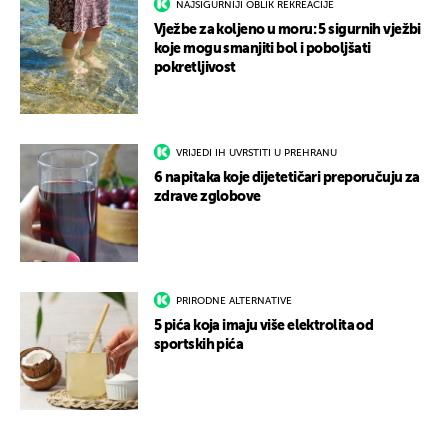
NAJSIGURNIJI OBLIK REKREACIJE
Vježbe za koljeno u moru: 5 sigurnih vježbi
koje mogu smanjiti bol i poboljšati
pokretljivost
VRIJEDI IH UVRSTITI U PREHRANU
6 napitaka koje dijetetičari preporučuju za
zdrave zglobove
PRIRODNE ALTERNATIVE
5 pića koja imaju više elektrolita od
sportskih pića