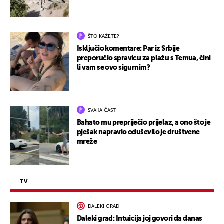
ŠTO KAŽETE?
Isključio komentare: Par iz Srbije
preporučio spravicu za plažu s Temua, čini
li vam se ovo sigurnim?
SVAKA ČAST
Bahato mu prepriječio prijelaz, a ono što je
pješak napravio oduševilo je društvene
mreže
TV
DALEKI GRAD
Daleki grad: Intuicija joj govori da danas