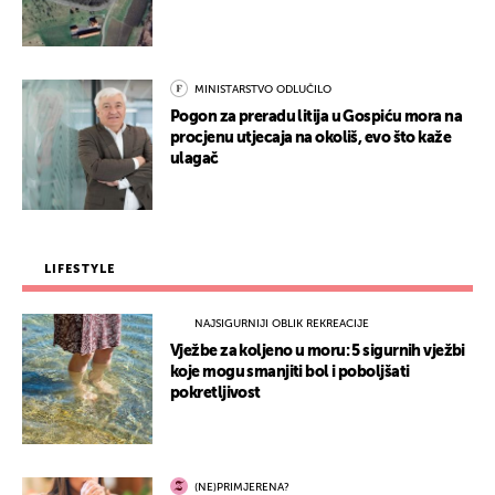
MINISTARSTVO ODLUČILO
Pogon za preradu litija u Gospiću mora na
procjenu utjecaja na okoliš, evo što kaže
ulagač
LIFESTYLE
NAJSIGURNIJI OBLIK REKREACIJE
Vježbe za koljeno u moru: 5 sigurnih vježbi
koje mogu smanjiti bol i poboljšati
pokretljivost
(NE)PRIMJERENA?