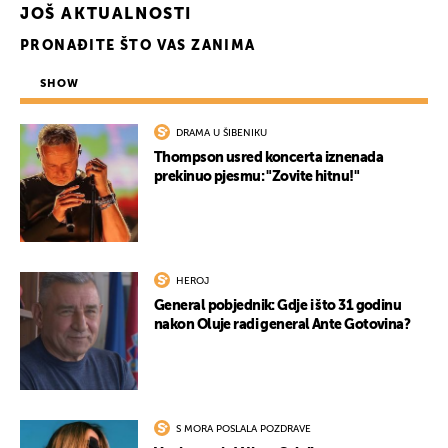
JOŠ AKTUALNOSTI
PRONAĐITE ŠTO VAS ZANIMA
SHOW
DRAMA U ŠIBENIKU
Thompson usred koncerta iznenada
prekinuo pjesmu: "Zovite hitnu!"
HEROJ
General pobjednik: Gdje i što 31 godinu
nakon Oluje radi general Ante Gotovina?
S MORA POSLALA POZDRAVE