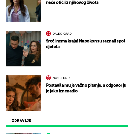
neće otići iz njihovog života
DALEKI GRAD
Sreći nema kraja! Napokon su saznali spol
djeteta
NASLJEDNIK
Postavila mu je važno pitanje, a odgovor ju
je jako iznenadio
ZDRAVLJE