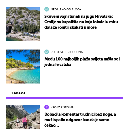
NEDALEKO OD PLOČA
Skriveni vojni tuneli na jugu Hrvatske:
Omiljena kupališta na koja lokalci u miru
dolaze roniti i skakati u more
POKROVITELJ CORONA
Među 100 najboljih plaža svijeta našla se i
jedna hrvatska
ZABAVA
KAO IZ PIŠTOLJA
Dobacila komentar trudnici bez noge, a
muž ispalio odgovor kao da je samo
čekao…