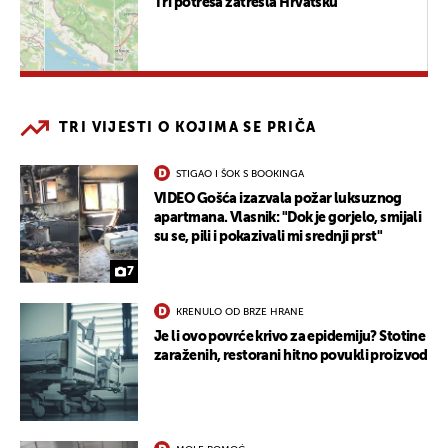
Tri potresa zatresla Hrvatsku
TRI VIJESTI O KOJIMA SE PRIČA
STIGAO I ŠOK S BOOKINGA
VIDEO Gošća izazvala požar luksuznog
apartmana. Vlasnik: "Dok je gorjelo, smijali
su se, pili i pokazivali mi srednji prst"
7
KRENULO OD BRZE HRANE
Je li ovo povrće krivo za epidemiju? Stotine
zaraženih, restorani hitno povukli proizvod