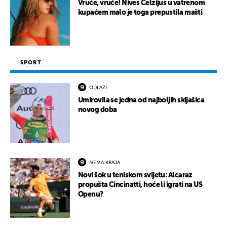
Vruće, vruće! Nives Celzijus u vatrenom
kupaćem malo je toga prepustila mašti
SPORT
ODLAZI
Umirovila se jedna od najboljih skijašica
novog doba
NEMA KRAJA
Novi šok u teniskom svijetu: Alcaraz
propušta Cincinatti, hoće li igrati na US
Openu?