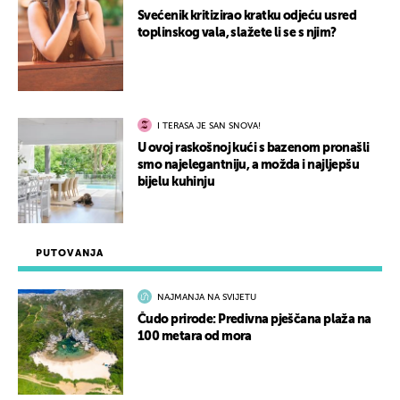
Svećenik kritizirao kratku odjeću usred
toplinskog vala, slažete li se s njim?
I TERASA JE SAN SNOVA!
U ovoj raskošnoj kući s bazenom pronašli
smo najelegantniju, a možda i najljepšu
bijelu kuhinju
PUTOVANJA
NAJMANJA NA SVIJETU
Čudo prirode: Predivna pješčana plaža na
100 metara od mora