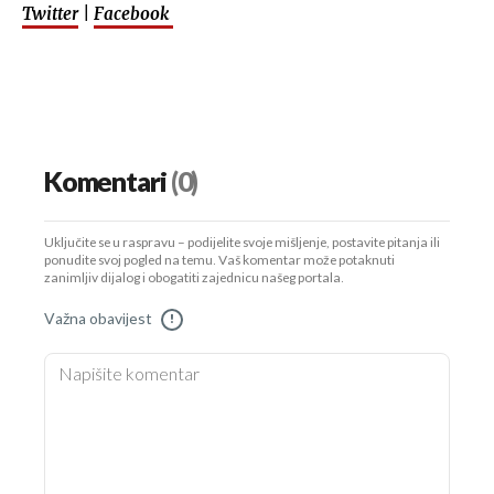
Twitter
|
Facebook
Komentari
(0)
Uključite se u raspravu – podijelite svoje mišljenje, postavite pitanja ili
ponudite svoj pogled na temu. Vaš komentar može potaknuti
zanimljiv dijalog i obogatiti zajednicu našeg portala.
Važna obavijest
!