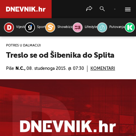
Vijesti
Sport
Showbizz
Lifestyle
Putovanja
PRETRAŽITE VIJESTI
POTRES U DALMACIJI
Treslo se od Šibenika do Splita
Piše
N.C.,
08. studenoga 2015. @ 07:30
KOMENTARI