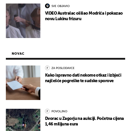
SVE OBJAVIO
VIDEO Australac ošišao Modrića i pokazao
novu Lukinu frizuru
NOVAC
ZA POSLODAVCE
Kako ispravno dati nekome otkaz i izbjeći
najčešće pogreške te sudske sporove
POVOLJNO
Dvorac u Zagorju na aukciji. Početna cijena
1,46 milijuna eura