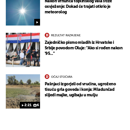
Nakon vrhunca toplinskog vala stiže
osvježenje: Dokad će trajati otkrio je
meteorolog
REZULTAT RAZMJENE
Zajedničko pismo mladih iz Hrvatske i
Srbije povodom Oluje: "Ako si rođen nakon
'95..."
OČAJ STOČARA
Pašnjaci izgorjeli od vrućina, ugroženo
UKLJUČITE NOTIFIKACIJE
tisuću grla goveda i konja: Mladunčad
slijedi majke, ugibaju u mulju
2:21
6