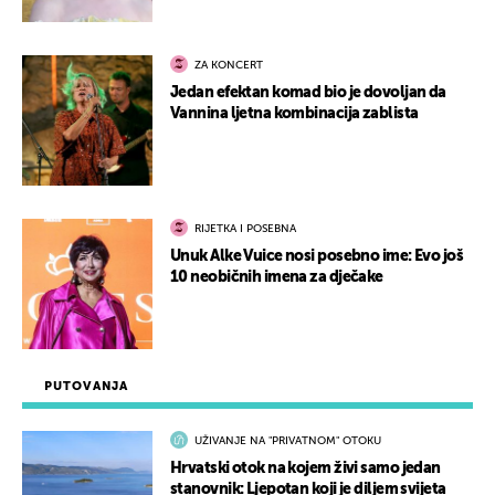
ZA KONCERT
Jedan efektan komad bio je dovoljan da
Vannina ljetna kombinacija zablista
RIJETKA I POSEBNA
Unuk Alke Vuice nosi posebno ime: Evo još
10 neobičnih imena za dječake
PUTOVANJA
UŽIVANJE NA "PRIVATNOM" OTOKU
Hrvatski otok na kojem živi samo jedan
stanovnik: Ljepotan koji je diljem svijeta