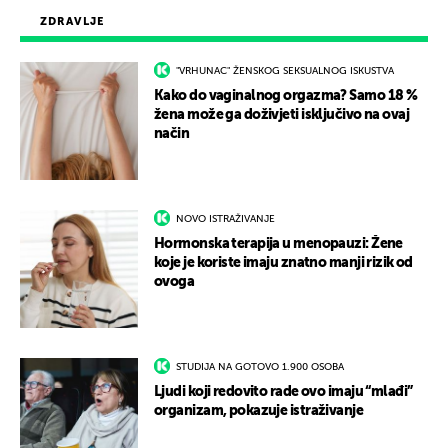
ZDRAVLJE
"VRHUNAC" ŽENSKOG SEKSUALNOG ISKUSTVA
Kako do vaginalnog orgazma? Samo 18 %
žena može ga doživjeti isključivo na ovaj
način
NOVO ISTRAŽIVANJE
Hormonska terapija u menopauzi: Žene
koje je koriste imaju znatno manji rizik od
ovoga
STUDIJA NA GOTOVO 1.900 OSOBA
Ljudi koji redovito rade ovo imaju “mlađi”
organizam, pokazuje istraživanje