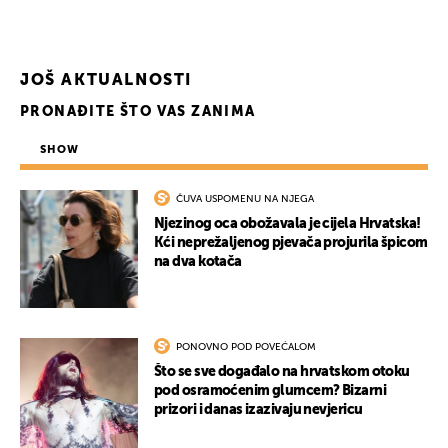
JOŠ AKTUALNOSTI
PRONAĐITE ŠTO VAS ZANIMA
SHOW
ČUVA USPOMENU NA NJEGA
Njezinog oca obožavala je cijela Hrvatska!
Kći neprežaljenog pjevača projurila špicom
na dva kotača
PONOVNO POD POVEĆALOM
Što se sve događalo na hrvatskom otoku
pod osramoćenim glumcem? Bizarni
prizori i danas izazivaju nevjericu