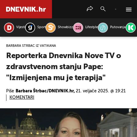
Vijesti
Sport
Showbizz
Lifestyle
Putovanja
PRETRAŽITE VIJESTI
BARBARA ŠTRBAC IZ VATIKANA
Reporterka Dnevnika Nove TV o
zdravstvenom stanju Pape:
"Izmijenjena mu je terapija"
Piše
Barbara Štrbac/DNEVNIK.hr,
21. veljače 2025. @ 19:21
KOMENTARI