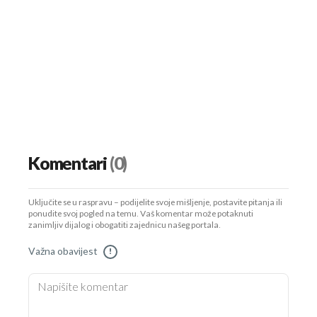
Komentari
(0)
Uključite se u raspravu – podijelite svoje mišljenje, postavite pitanja ili
ponudite svoj pogled na temu. Vaš komentar može potaknuti
zanimljiv dijalog i obogatiti zajednicu našeg portala.
Važna obavijest
!