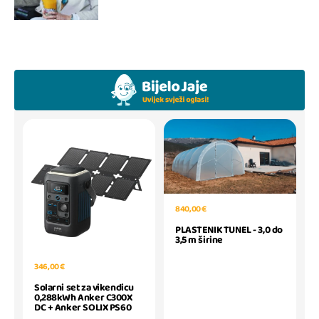
840,00 €
PLASTENIK TUNEL - 3,0 do
3,5 m širine
346,00 €
Solarni set za vikendicu
0,288kWh Anker C300X
DC + Anker SOLIX PS60