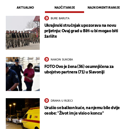
AKTUALNO
NAJČITANIJE
NAJKOMENTIRANIJE
BURE BARUTA
Ukrajinski stručnjak upozorava na novu
prijetnju: Ovaj grad u BiH-u bi mogao biti
žarište
NAKON SUKOBA
FOTO Ovo je žena (36) osumnjičena za
ubojstvo partnera (71) u Slavoniji
DRAMA U RIJECI
Urušio se balkon kuće, na njemu bile dvije
osobe: "Život im je visio o koncu"