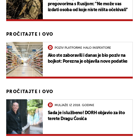
pregovorima s Rusijom: "Ne može vas
izdati osoba od koje niste ništa očekivali"
PROČITAJTE I OVO
POZIV PLATFORME HALO INSPEKTORE
Ako ste zaboravili i danas je bio poziv na
bojkot: Porezna je objavila nove podatke
PROČITAJTE I OVO
MULJAŽE IZ 2018. GODINE
Sada je i službeno! DORH objavio za što
terete Dragu Ćosića