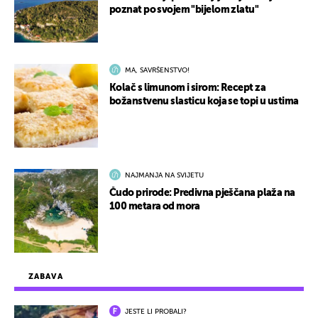
poznat po svojem "bijelom zlatu"
MA, SAVRŠENSTVO!
Kolač s limunom i sirom: Recept za
božanstvenu slasticu koja se topi u ustima
NAJMANJA NA SVIJETU
Čudo prirode: Predivna pješčana plaža na
100 metara od mora
ZABAVA
JESTE LI PROBALI?