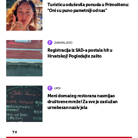
Turisticu oduševila ponuda u Primoštenu:
"Oni su puno pametniji od nas"
ZANIMLJIVO
Registracija iz SAD-a postala hit u
Hrvatskoj! Pogledajte zašto
UPS!
Meni domaćeg restorana nasmijao
društvene mreže! Za sve je zaslužan
urnebesan naziv jela
TV