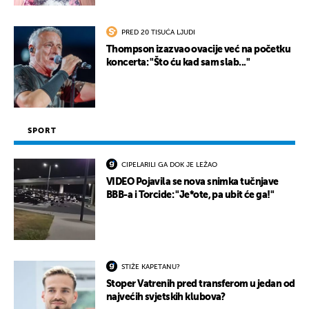
PRED 20 TISUĆA LJUDI
Thompson izazvao ovacije već na početku
koncerta: "Što ću kad sam slab..."
SPORT
CIPELARILI GA DOK JE LEŽAO
VIDEO Pojavila se nova snimka tučnjave
BBB-a i Torcide: "Je*ote, pa ubit će ga!"
STIŽE KAPETANU?
Stoper Vatrenih pred transferom u jedan od
najvećih svjetskih klubova?