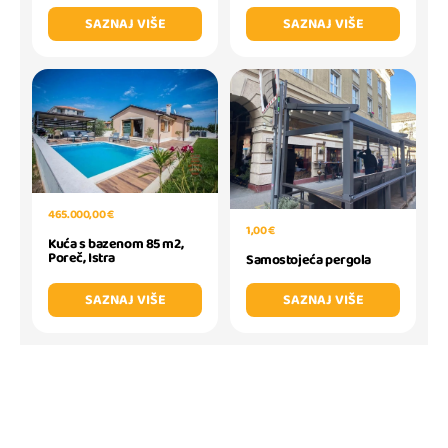
SAZNAJ VIŠE
SAZNAJ VIŠE
465.000,00 €
1,00 €
Kuća s bazenom 85 m2,
Poreč, Istra
Samostojeća pergola
SAZNAJ VIŠE
SAZNAJ VIŠE