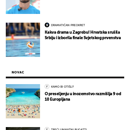
DRAMATIČAN PREOKRET
Kakva drama u Zagrebu! Hrvatska srušila
Srbiju i izborila finale Svjetskog prvenstva
NOVAC
KAMO BI OTIŠLI?
O preseljenju u inozemstvo razmišlja 9 od
10 Europljana
TREĆI UNIKATNI BUGATTI