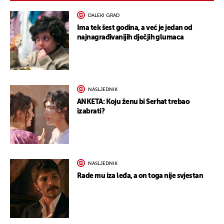
DALEKI GRAD
Ima tek šest godina, a već je jedan od
najnagrađivanijih dječjih glumaca
NASLJEDNIK
ANKETA: Koju ženu bi Serhat trebao
izabrati?
NASLJEDNIK
Rade mu iza leđa, a on toga nije svjestan