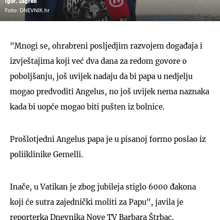
Igor, Zagreb
Foto: DNEVNIK.hr
"Mnogi se, ohrabreni posljedjim razvojem događaja i
izvještajima koji već dva dana za redom govore o
poboljšanju, još uvijek nadaju da bi papa u nedjelju
mogao predvoditi Angelus, no još uvijek nema naznaka
kada bi uopće mogao biti pušten iz bolnice.
Prošlotjedni Angelus papa je u pisanoj formo poslao iz
poliiklinike Gemelli.
Inače, u Vatikan je zbog jubileja stiglo 6000 đakona
koji će sutra zajednički moliti za Papu", javila je
reporterka Dnevnika Nove TV Barbara Štrbac.