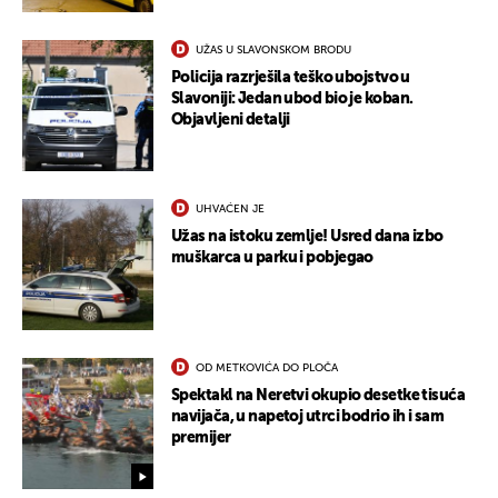
UŽAS U SLAVONSKOM BRODU
Policija razrješila teško ubojstvo u
Slavoniji: Jedan ubod bio je koban.
Objavljeni detalji
UHVAĆEN JE
Užas na istoku zemlje! Usred dana izbo
muškarca u parku i pobjegao
OD METKOVIĆA DO PLOČA
Spektakl na Neretvi okupio desetke tisuća
navijača, u napetoj utrci bodrio ih i sam
premijer