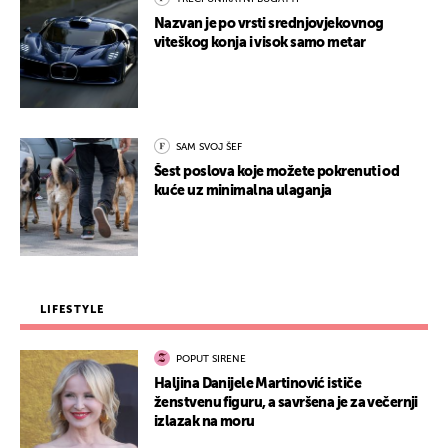
Nazvan je po vrsti srednjovjekovnog
viteškog konja i visok samo metar
SAM SVOJ ŠEF
Šest poslova koje možete pokrenuti od
kuće uz minimalna ulaganja
LIFESTYLE
POPUT SIRENE
Haljina Danijele Martinović ističe
ženstvenu figuru, a savršena je za večernji
izlazak na moru