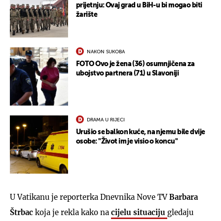
prijetnju: Ovaj grad u BiH-u bi mogao biti
žarište
NAKON SUKOBA
FOTO Ovo je žena (36) osumnjičena za
ubojstvo partnera (71) u Slavoniji
DRAMA U RIJECI
Urušio se balkon kuće, na njemu bile dvije
osobe: "Život im je visio o koncu"
U Vatikanu je reporterka Dnevnika Nove TV
Barbara
Štrbac
koja je rekla kako na
cijelu situaciju
gledaju