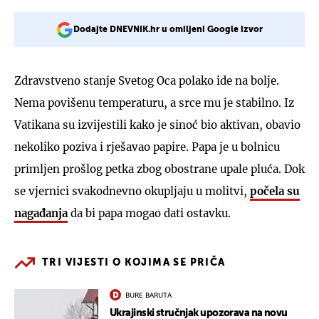
Dodajte DNEVNIK.hr u omiljeni Google izvor
Zdravstveno stanje Svetog Oca polako ide na bolje.
Nema povišenu temperaturu, a srce mu je stabilno. Iz
Vatikana su izvijestili kako je sinoć bio aktivan, obavio
nekoliko poziva i rješavao papire. Papa je u bolnicu
primljen prošlog petka zbog obostrane upale pluća. Dok
se vjernici svakodnevno okupljaju u molitvi,
počela su
nagađanja
da bi papa mogao dati ostavku.
TRI VIJESTI O KOJIMA SE PRIČA
BURE BARUTA
Ukrajinski stručnjak upozorava na novu