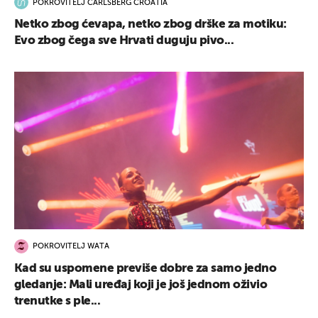
POKROVITELJ CARLSBERG CROATIA
Netko zbog ćevapa, netko zbog drške za motiku:
Evo zbog čega sve Hrvati duguju pivo...
UKLJUČITE NOTIFIKACIJE
POKROVITELJ WATA
Kad su uspomene previše dobre za samo jedno
gledanje: Mali uređaj koji je još jednom oživio
trenutke s ple...