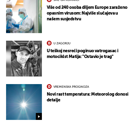
ŠIRE GA KOMARCI
Više od 240 osoba diljem Europe zaraženo
opasnim virusom: Najviše slučajeva u
našem susjedstvu
U ZAGORJU
U teškoj nesreći poginuo vatrogasac i
motociklst Matija: "Ostavio je trag"
VREMENSKA PROGNOZA
Novi rast temperatura: Meteorolog donosi
detalje