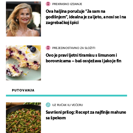
PREKRASNO IZDANJE
Ova haljina poručuje “Ja sam na
godišnjem”, idealna je za ljeto, a nosi se i na
zagrebačkoj špici
PREJEDNOSTAVNO ZA SLOŽITI
Ovo je pravi ljetni tiramisu s limunom i
borovnicama – baš osvježava i jako je fin
PUTOVANJA
UZ RUČAK ILI VEČERU
Savršeni prilog: Recept za najfinije mahune
sa špekom