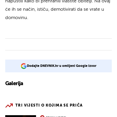
napustili kako bi prehranili vlastite obitelji. Na ovaj
će ih se način, ističu, demotivirati da se vrate u
domovinu.
Dodajte DNEVNIK.hr u omiljeni Google izvor
Galerija
2
TRI VIJESTI O KOJIMA SE PRIČA