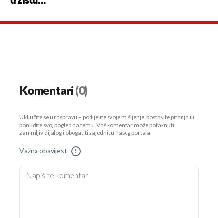
tržištu..."
Komentari
(0)
Uključite se u raspravu – podijelite svoje mišljenje, postavite pitanja ili
ponudite svoj pogled na temu. Vaš komentar može potaknuti
zanimljiv dijalog i obogatiti zajednicu našeg portala.
Važna obavijest
!