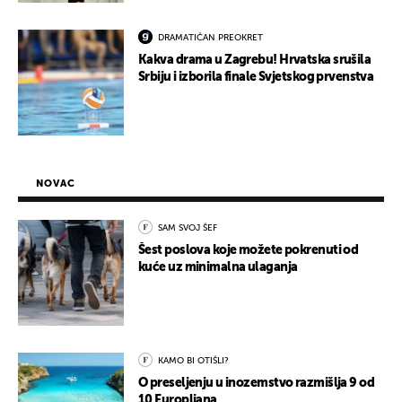
DRAMATIČAN PREOKRET
Kakva drama u Zagrebu! Hrvatska srušila
Srbiju i izborila finale Svjetskog prvenstva
NOVAC
SAM SVOJ ŠEF
Šest poslova koje možete pokrenuti od
kuće uz minimalna ulaganja
KAMO BI OTIŠLI?
O preseljenju u inozemstvo razmišlja 9 od
10 Europljana