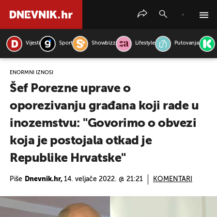
Vijesti
Sport
Showbizz
Lifestyle
Putovanja
PRETRAŽITE VIJESTI
ENORMNI IZNOSI
Šef Porezne uprave o
oporezivanju građana koji rade u
inozemstvu: "Govorimo o obvezi
koja je postojala otkad je
Republike Hrvatske"
Piše
Dnevnik.hr,
14. veljače 2022. @ 21:21
KOMENTARI