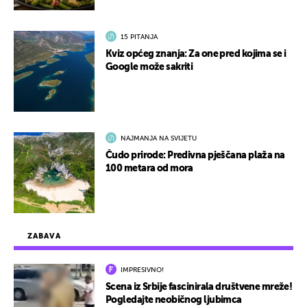
15 PITANJA
Kviz općeg znanja: Za one pred kojima se i
Google može sakriti
NAJMANJA NA SVIJETU
Čudo prirode: Predivna pješčana plaža na
100 metara od mora
ZABAVA
IMPRESIVNO!
Scena iz Srbije fascinirala društvene mreže!
Pogledajte neobičnog ljubimca