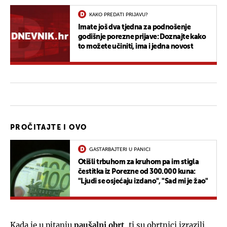
KAKO PREDATI PRIJAVU?
Imate još dva tjedna za podnošenje
godišnje porezne prijave: Doznajte kako
to možete učiniti, ima i jedna novost
PROČITAJTE I OVO
GASTARBAJTERI U PANICI
Otišli trbuhom za kruhom pa im stigla
čestitka iz Porezne od 300.000 kuna:
"Ljudi se osjećaju izdano", "Sad mi je žao"
Kada je u pitanju
paušalni obrt
, ti su obrtnici izrazili