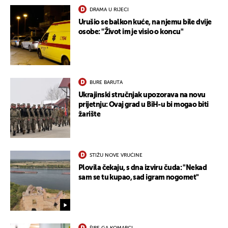
DRAMA U RIJECI
Urušio se balkon kuće, na njemu bile dvije
osobe: "Život im je visio o koncu"
BURE BARUTA
Ukrajinski stručnjak upozorava na novu
prijetnju: Ovaj grad u BiH-u bi mogao biti
UKLJUČITE NOTIFIKACIJE
žarište
STIŽU NOVE VRUĆINE
Plovila čekaju, s dna izviru čuda: "Nekad
sam se tu kupao, sad igram nogomet"