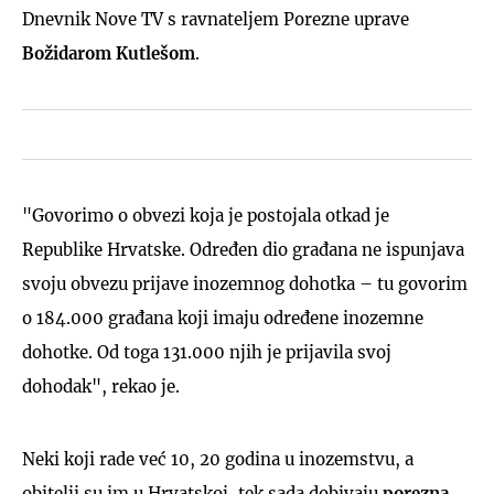
Dnevnik Nove TV s ravnateljem Porezne uprave
Božidarom Kutlešom
.
"Govorimo o obvezi koja je postojala otkad je
Republike Hrvatske. Određen dio građana ne ispunjava
svoju obvezu prijave inozemnog dohotka – tu govorim
o 184.000 građana koji imaju određene inozemne
dohotke. Od toga 131.000 njih je prijavila svoj
dohodak", rekao je.
Neki koji rade već 10, 20 godina u inozemstvu, a
obitelji su im u Hrvatskoj, tek sada dobivaju
porezna