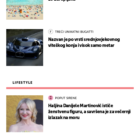
TREĆI UNIKATNI BUGATTI
Nazvan je po vrsti srednjovjekovnog
viteškog konja i visok samo metar
LIFESTYLE
POPUT SIRENE
Haljina Danijele Martinović ističe
ženstvenu figuru, a savršena je za večernji
izlazak na moru