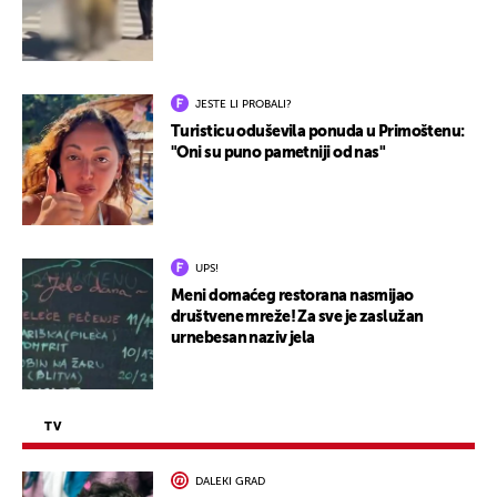
JESTE LI PROBALI?
Turisticu oduševila ponuda u Primoštenu:
"Oni su puno pametniji od nas"
UPS!
Meni domaćeg restorana nasmijao
društvene mreže! Za sve je zaslužan
urnebesan naziv jela
TV
DALEKI GRAD