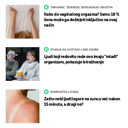
"VRHUNAC" ŽENSKOG SEKSUALNOG ISKUSTVA
Kako do vaginalnog orgazma? Samo 18 %
žena može ga doživjeti isključivo na ovaj
način
STUDIJA NA GOTOVO 1.900 OSOBA
Ljudi koji redovito rade ovo imaju “mlađi”
organizam, pokazuje istraživanje
POKROVITELJ STADA
Zašto neki ljudi izgore na suncu već nakon
15 minuta, a drugi ne?