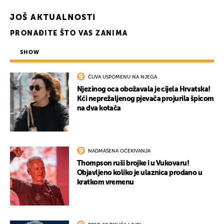
JOŠ AKTUALNOSTI
PRONAĐITE ŠTO VAS ZANIMA
SHOW
ČUVA USPOMENU NA NJEGA
Njezinog oca obožavala je cijela Hrvatska!
Kći neprežaljenog pjevača projurila špicom
na dva kotača
NADMAŠENA OČEKIVANJA
Thompson ruši brojke i u Vukovaru!
Objavljeno koliko je ulaznica prodano u
kratkom vremenu