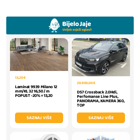
13,20 €
20.900,00 €
Laminat 9939 Milano 12
mm/KL 32 16,50 / m
DS7 Crossback 2.0Hdi,
POPUST -20% = 13,20
Perfomanse Line Plus,
PANORAMA, KAMERA 360,
TOP
SAZNAJ VIŠE
SAZNAJ VIŠE