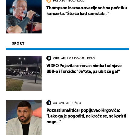
PRED 20 TISUĆA LJUDI
Thompson izazvao ovacije već na početku
koncerta: "Što ću kad sam slab..."
SPORT
CIPELARILI GA DOK JE LEŽAO
VIDEO Pojavila se nova snimka tučnjave
BBB-a i Torcide: "Je*ote, pa ubit će ga!"
AU, OVO JE RUŽNO
Poznati analitičar popljuvao Hrgovića:
"Lako ga je pogoditi, ne kreće se, ne koristi
noge..."