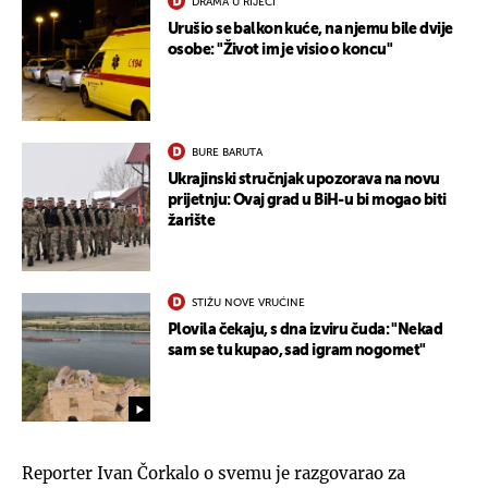
DRAMA U RIJECI
Urušio se balkon kuće, na njemu bile dvije
osobe: "Život im je visio o koncu"
BURE BARUTA
Ukrajinski stručnjak upozorava na novu
prijetnju: Ovaj grad u BiH-u bi mogao biti
žarište
STIŽU NOVE VRUĆINE
Plovila čekaju, s dna izviru čuda: "Nekad
sam se tu kupao, sad igram nogomet"
Reporter Ivan Čorkalo o svemu je razgovarao za