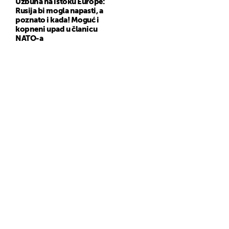
Uzbuna na istoku Europe:
Rusija bi mogla napasti, a
poznato i kada! Moguć i
kopneni upad u članicu
NATO-a