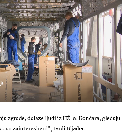
ja
a zgrade, dolaze ljudi iz HŽ-a, Končara, gledaju
o su zainteresirani", tvrdi Bijader.