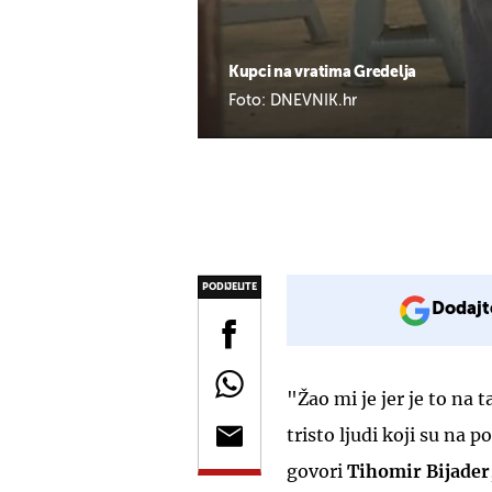
Kupci na vratima Gredelja
Foto: DNEVNIK.hr
PODIJELITE
Dodajt
"Žao mi je jer je to na t
tristo ljudi koji su na 
govori
Tihomir Bijader