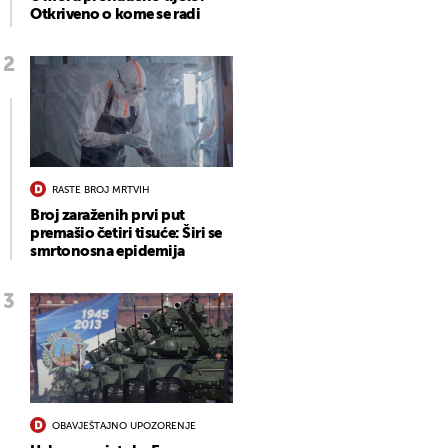
Otkriveno o kome se radi
RASTE BROJ MRTVIH
Broj zaraženih prvi put
premašio četiri tisuće: Širi se
smrtonosna epidemija
OBAVJEŠTAJNO UPOZORENJE