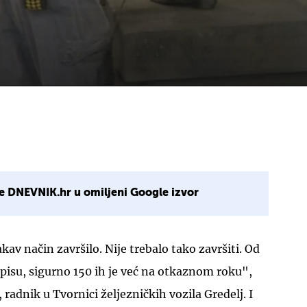
e DNEVNIK.hr u omiljeni Google izvor
akav način završilo. Nije trebalo tako završiti. Od
popisu, sigurno 150 ih je već na otkaznom roku",
, radnik u Tvornici željezničkih vozila Gredelj. I