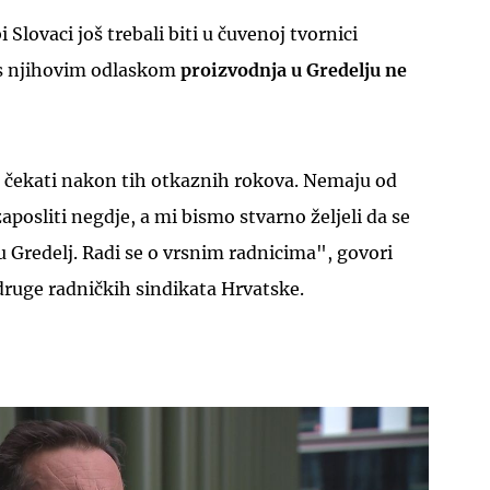
 Slovaci još trebali biti u čuvenoj tvornici
o s njihovim odlaskom
proizvodnja u Gredelju ne
čekati nakon tih otkaznih rokova. Nemaju od
zaposliti negdje, a mi bismo stvarno željeli da se
u Gredelj. Radi se o vrsnim radnicima", govori
druge radničkih sindikata Hrvatske.