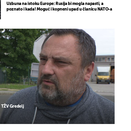
Uzbuna na istoku Europe: Rusija bi mogla napasti, a
poznato i kada! Moguć i kopneni upad u članicu NATO-a
u TŽV Gredelj