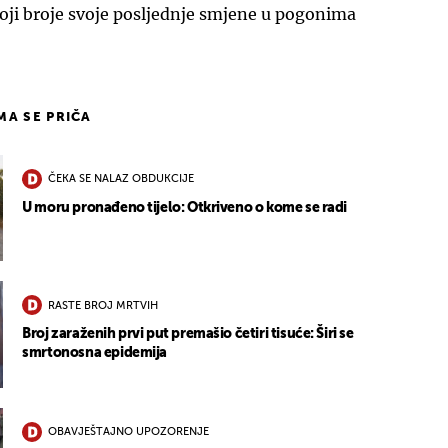
oji broje svoje posljednje smjene u pogonima
IMA SE PRIČA
ČEKA SE NALAZ OBDUKCIJE
U moru pronađeno tijelo: Otkriveno o kome se radi
RASTE BROJ MRTVIH
Broj zaraženih prvi put premašio četiri tisuće: Širi se
smrtonosna epidemija
OBAVJEŠTAJNO UPOZORENJE