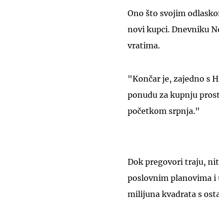
Ono što svojim odlasko
novi kupci. Dnevniku N
vratima.
"Končar je, zajedno s 
ponudu za kupnju prosto
početkom srpnja."
Dok pregovori traju, nit
poslovnim planovima i u
milijuna kvadrata s os