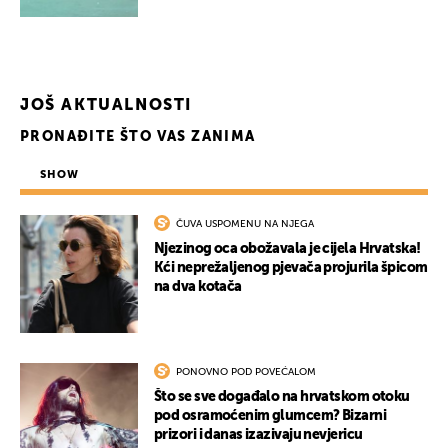
JOŠ AKTUALNOSTI
PRONAĐITE ŠTO VAS ZANIMA
SHOW
ČUVA USPOMENU NA NJEGA
Njezinog oca obožavala je cijela Hrvatska!
Kći neprežaljenog pjevača projurila špicom
na dva kotača
PONOVNO POD POVEĆALOM
Što se sve događalo na hrvatskom otoku
pod osramoćenim glumcem? Bizarni
prizori i danas izazivaju nevjericu