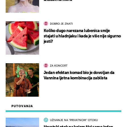
DOBRO JE ZNATI
Koliko dugo narezana lubenica smije
stajati u hladnjaku i kada je više nije sigurno
jesti?
ZA KONCERT
Jedan efektan komad bio je dovoljan da
Vannina ljetna kombinacija zablista
PUTOVANJA
UŽIVANJE NA "PRIVATNOM" OTOKU