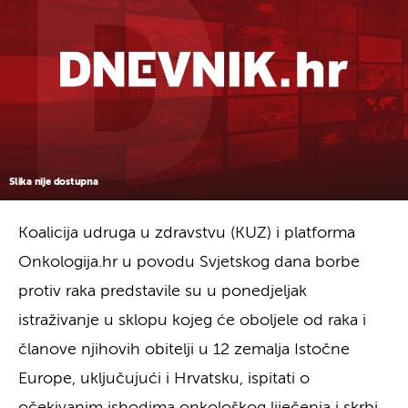
Slika nije dostupna
Koalicija udruga u zdravstvu (KUZ) i platforma
Onkologija.hr u povodu Svjetskog dana borbe
protiv raka predstavile su u ponedjeljak
istraživanje u sklopu kojeg će oboljele od raka i
članove njihovih obitelji u 12 zemalja Istočne
Europe, uključujući i Hrvatsku, ispitati o
očekivanim ishodima onkološkog liječenja i skrbi.