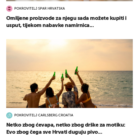
POKROVITELJ SPAR HRVATSKA
Omiljene proizvode za njegu sada možete kupiti i
usput, tijekom nabavke namirnica...
POKROVITELJ CARLSBERG CROATIA
Netko zbog ćevapa, netko zbog drške za motiku:
Evo zbog čega sve Hrvati duguju pivo...