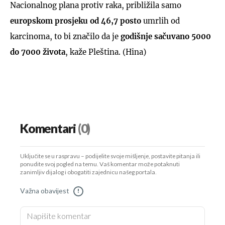
Nacionalnog plana protiv raka, približila samo
europskom prosjeku od 46,7 posto
umrlih od
karcinoma, to bi značilo da je
godišnje sačuvano 5000
do 7000 života
, kaže Pleština. (Hina)
Komentari
(0)
Uključite se u raspravu – podijelite svoje mišljenje, postavite pitanja ili
ponudite svoj pogled na temu. Vaš komentar može potaknuti
zanimljiv dijalog i obogatiti zajednicu našeg portala.
Važna obavijest
!