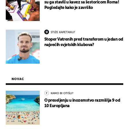
su ga stavili u kavez sa šestoricom Roma!
Pogledajte kako je završilo
STIŽE KAPETANU?
Stoper Vatrenih pred transferom u jedan od
najvećih svjetskih klubova?
NOVAC
KAMO BI OTIŠLI?
O preseljenju u inozemstvo razmišlja 9 od
10 Europljana