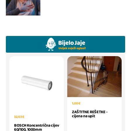
1,00 €
ZAŠTITNE REŠETKE -
cijena na upit
32,63 €
BOSCH Koncentrična cijev
60/100, 1000mm