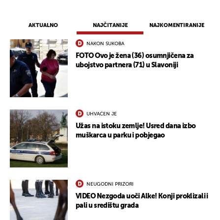
AKTUALNO
NAJČITANIJE
NAJKOMENTIRANIJE
NAKON SUKOBA
FOTO Ovo je žena (36) osumnjičena za
ubojstvo partnera (71) u Slavoniji
UHVAĆEN JE
Užas na istoku zemlje! Usred dana izbo
muškarca u parku i pobjegao
NEUGODNI PRIZORI
VIDEO Nezgoda uoči Alke! Konji proklizali i
pali u središtu grada