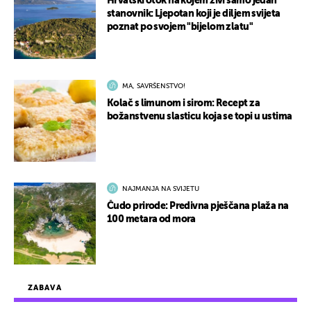
Hrvatski otok na kojem živi samo jedan
stanovnik: Ljepotan koji je diljem svijeta
poznat po svojem "bijelom zlatu"
MA, SAVRŠENSTVO!
Kolač s limunom i sirom: Recept za
božanstvenu slasticu koja se topi u ustima
NAJMANJA NA SVIJETU
Čudo prirode: Predivna pješčana plaža na
100 metara od mora
ZABAVA