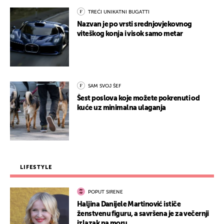
TREĆI UNIKATNI BUGATTI
Nazvan je po vrsti srednjovjekovnog
viteškog konja i visok samo metar
SAM SVOJ ŠEF
Šest poslova koje možete pokrenuti od
kuće uz minimalna ulaganja
LIFESTYLE
POPUT SIRENE
Haljina Danijele Martinović ističe
ženstvenu figuru, a savršena je za večernji
izlazak na moru