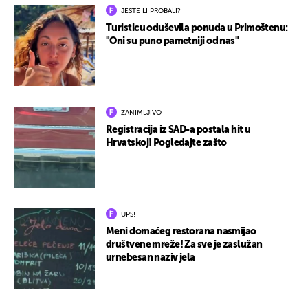
JESTE LI PROBALI?
Turisticu oduševila ponuda u Primoštenu:
"Oni su puno pametniji od nas"
ZANIMLJIVO
Registracija iz SAD-a postala hit u
Hrvatskoj! Pogledajte zašto
UPS!
Meni domaćeg restorana nasmijao
društvene mreže! Za sve je zaslužan
urnebesan naziv jela