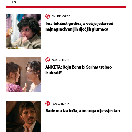
TV
DALEKI GRAD
Ima tek šest godina, a već je jedan od
najnagrađivanijih dječjih glumaca
NASLJEDNIK
ANKETA: Koju ženu bi Serhat trebao
izabrati?
NASLJEDNIK
Rade mu iza leđa, a on toga nije svjestan