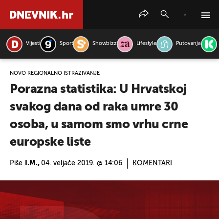
Vijesti
Sport
Showbizz
Lifestyle
Putovanja
PRETRAŽITE VIJESTI
NOVO REGIONALNO ISTRAŽIVANJE
Porazna statistika: U Hrvatskoj
svakog dana od raka umre 30
osoba, u samom smo vrhu crne
europske liste
Piše
I.M.,
04. veljače 2019. @ 14:06
KOMENTARI