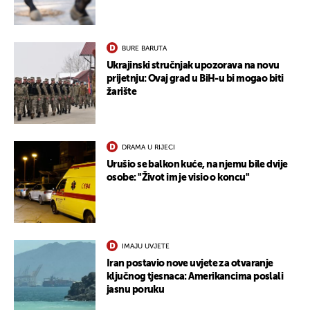
BURE BARUTA
Ukrajinski stručnjak upozorava na novu
prijetnju: Ovaj grad u BiH-u bi mogao biti
žarište
DRAMA U RIJECI
Urušio se balkon kuće, na njemu bile dvije
osobe: "Život im je visio o koncu"
IMAJU UVJETE
Iran postavio nove uvjete za otvaranje
ključnog tjesnaca: Amerikancima poslali
jasnu poruku