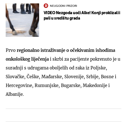
NEUGODNI PRIZORI
VIDEO Nezgoda uoči Alke! Konji proklizali i
pali u središtu grada
Prvo
regionalno istraživanje o očekivanim ishodima
onkološkog liječenja
i skrbi za pacijente pokrenuto je u
suradnji s udrugama oboljelih od raka iz Poljske,
Slovačke, Češke, Mađarske, Slovenije, Srbije, Bosne i
Hercegovine, Rumunjske, Bugarske, Makedonije i
Albanije.