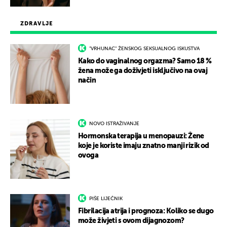
ZDRAVLJE
"VRHUNAC" ŽENSKOG SEKSUALNOG ISKUSTVA
Kako do vaginalnog orgazma? Samo 18 %
žena može ga doživjeti isključivo na ovaj
način
NOVO ISTRAŽIVANJE
Hormonska terapija u menopauzi: Žene
koje je koriste imaju znatno manji rizik od
ovoga
PIŠE LIJEČNIK
Fibrilacija atrija i prognoza: Koliko se dugo
može živjeti s ovom dijagnozom?