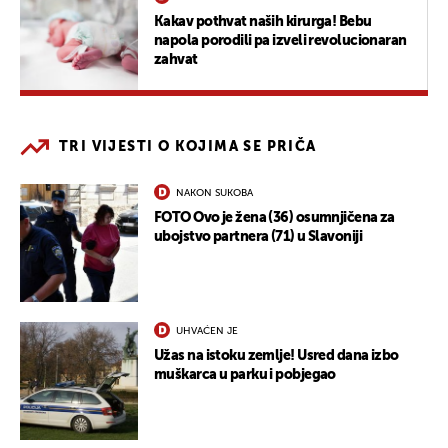
Kakav pothvat naših kirurga! Bebu
napola porodili pa izveli revolucionaran
zahvat
TRI VIJESTI O KOJIMA SE PRIČA
NAKON SUKOBA
FOTO Ovo je žena (36) osumnjičena za
ubojstvo partnera (71) u Slavoniji
UHVAĆEN JE
Užas na istoku zemlje! Usred dana izbo
muškarca u parku i pobjegao