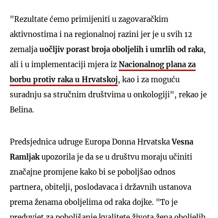
"Rezultate ćemo primijeniti u zagovaračkim
aktivnostima i na regionalnoj razini jer je u svih 12
zemalja
uočljiv porast broja oboljelih i umrlih od raka
,
ali i u implementaciji mjera iz
Nacionalnog plana za
borbu protiv raka u Hrvatskoj
, kao i za moguću
suradnju sa stručnim društvima u onkologiji", rekao je
Belina.
Predsjednica udruge Europa Donna Hrvatska
Vesna
Ramljak
upozorila je da se u društvu moraju učiniti
značajne promjene kako bi se poboljšao odnos
partnera, obitelji, poslodavaca i državnih ustanova
prema ženama oboljelima od raka dojke. "To je
preduvjet za poboljšanje kvalitete života žena oboljelih