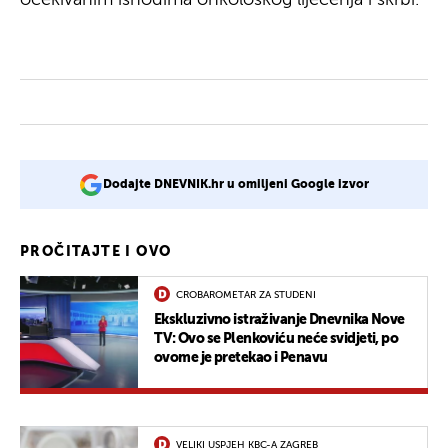
Dodajte DNEVNIK.hr u omiljeni Google izvor
PROČITAJTE I OVO
CROBAROMETAR ZA STUDENI
Ekskluzivno istraživanje Dnevnika Nove
TV: Ovo se Plenkoviću neće svidjeti, po
ovome je pretekao i Penavu
VELIKI USPJEH KBC-A ZAGREB