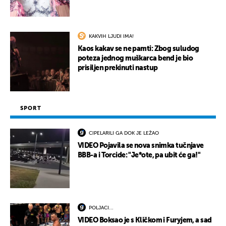
KAKVIH LJUDI IMA!
Kaos kakav se ne pamti: Zbog suludog
poteza jednog muškarca bend je bio
prisiljen prekinuti nastup
SPORT
CIPELARILI GA DOK JE LEŽAO
VIDEO Pojavila se nova snimka tučnjave
BBB-a i Torcide: "Je*ote, pa ubit će ga!"
POLJACI...
VIDEO Boksao je s Kličkom i Furyjem, a sad