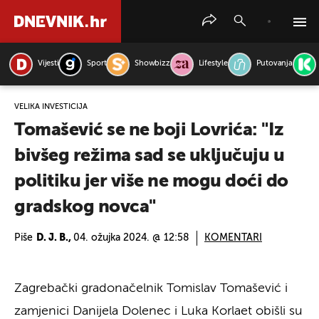
Vijesti
Sport
Showbizz
Lifestyle
Putovanja
PRETRAŽITE VIJESTI
VELIKA INVESTICIJA
Tomašević se ne boji Lovrića: "Iz
bivšeg režima sad se uključuju u
politiku jer više ne mogu doći do
gradskog novca"
Piše
D. J. B.,
04. ožujka 2024. @ 12:58
KOMENTARI
Zagrebački gradonačelnik Tomislav Tomašević i
zamjenici Danijela Dolenec i Luka Korlaet obišli su