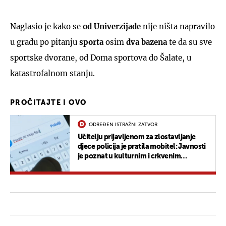
Naglasio je kako se
od Univerzijade
nije ništa napravilo
u gradu po pitanju
sporta
osim
dva bazena
te da su sve
sportske dvorane, od Doma sportova do Šalate, u
katastrofalnom stanju.
PROČITAJTE I OVO
ODREĐEN ISTRAŽNI ZATVOR
Učitelju prijavljenom za zlostavljanje
djece policija je pratila mobitel: Javnosti
je poznat u kulturnim i crkvenim
krugovima