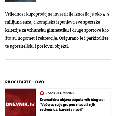
Vrijednost kupoprodajne investicije iznosila je oko
4,5
milijuna eura
, a kompleks ispunjava sve
sportske
kriterije za vrhunsku gimnastiku
i druge sportove kao
što su nogomet i rekreacija. Osigurano je i parkiralište
te ugostiteljski i poslovni objekti.
PROČITAJTE I OVO
HOROR NA PUTOVANJU
Dramatična objava popularnih blogera:
"Večeras su je grupno silovali, njih
sedmorica, kurvini sinovi!"