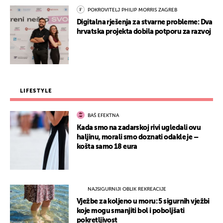
POKROVITELJ PHILIP MORRIS ZAGREB
Digitalna rješenja za stvarne probleme: Dva
hrvatska projekta dobila potporu za razvoj
LIFESTYLE
BAŠ EFEKTNA
Kada smo na zadarskoj rivi ugledali ovu
haljinu, morali smo doznati odakle je –
košta samo 18 eura
NAJSIGURNIJI OBLIK REKREACIJE
Vježbe za koljeno u moru: 5 sigurnih vježbi
koje mogu smanjiti bol i poboljšati
pokretljivost