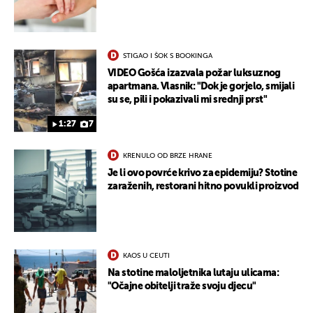
STIGAO I ŠOK S BOOKINGA
VIDEO Gošća izazvala požar luksuznog
apartmana. Vlasnik: "Dok je gorjelo, smijali
su se, pili i pokazivali mi srednji prst"
1:27
7
KRENULO OD BRZE HRANE
Je li ovo povrće krivo za epidemiju? Stotine
zaraženih, restorani hitno povukli proizvod
UKLJUČITE NOTIFIKACIJE
KAOS U CEUTI
Na stotine maloljetnika lutaju ulicama:
"Očajne obitelji traže svoju djecu"