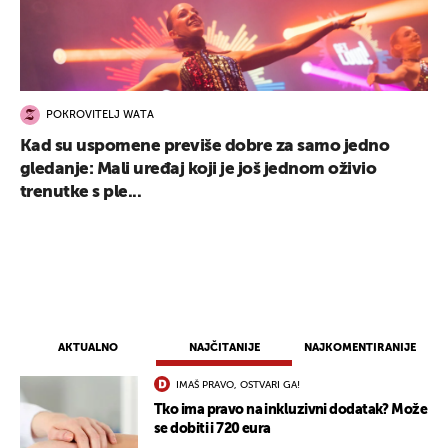
POKROVITELJ WATA
Kad su uspomene previše dobre za samo jedno
gledanje: Mali uređaj koji je još jednom oživio
trenutke s ple...
AKTUALNO
NAJČITANIJE
NAJKOMENTIRANIJE
IMAŠ PRAVO, OSTVARI GA!
Tko ima pravo na inkluzivni dodatak? Može
se dobiti i 720 eura