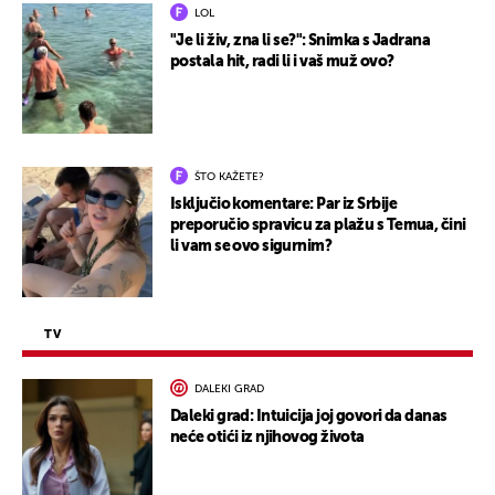
LOL
"Je li živ, zna li se?": Snimka s Jadrana
postala hit, radi li i vaš muž ovo?
ŠTO KAŽETE?
Isključio komentare: Par iz Srbije
preporučio spravicu za plažu s Temua, čini
li vam se ovo sigurnim?
TV
DALEKI GRAD
Daleki grad: Intuicija joj govori da danas
neće otići iz njihovog života