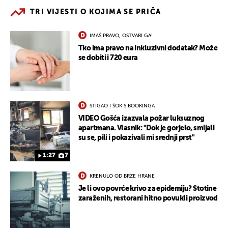
TRI VIJESTI O KOJIMA SE PRIČA
IMAŠ PRAVO, OSTVARI GA!
Tko ima pravo na inkluzivni dodatak? Može
se dobiti i 720 eura
STIGAO I ŠOK S BOOKINGA
VIDEO Gošća izazvala požar luksuznog
apartmana. Vlasnik: "Dok je gorjelo, smijali
su se, pili i pokazivali mi srednji prst"
1:27
7
KRENULO OD BRZE HRANE
Je li ovo povrće krivo za epidemiju? Stotine
zaraženih, restorani hitno povukli proizvod