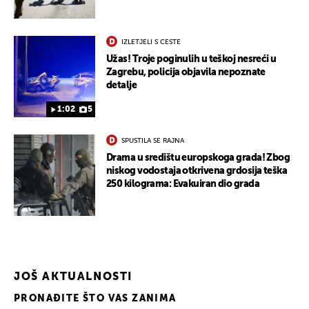
IZLETJELI S CESTE
Užas! Troje poginulih u teškoj nesreći u
Zagrebu, policija objavila nepoznate
detalje
1:02
5
SPUSTILA SE RAJNA
Drama u središtu europskoga grada! Zbog
niskog vodostaja otkrivena grdosija teška
250 kilograma: Evakuiran dio grada
JOŠ AKTUALNOSTI
PRONAĐITE ŠTO VAS ZANIMA