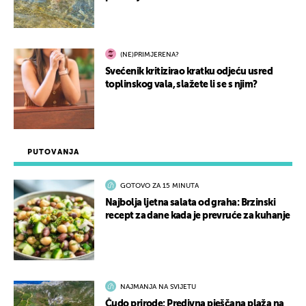
(NE)PRIMJERENA?
Svećenik kritizirao kratku odjeću usred
toplinskog vala, slažete li se s njim?
PUTOVANJA
GOTOVO ZA 15 MINUTA
Najbolja ljetna salata od graha: Brzinski
recept za dane kada je prevruće za kuhanje
NAJMANJA NA SVIJETU
Čudo prirode: Predivna pješčana plaža na