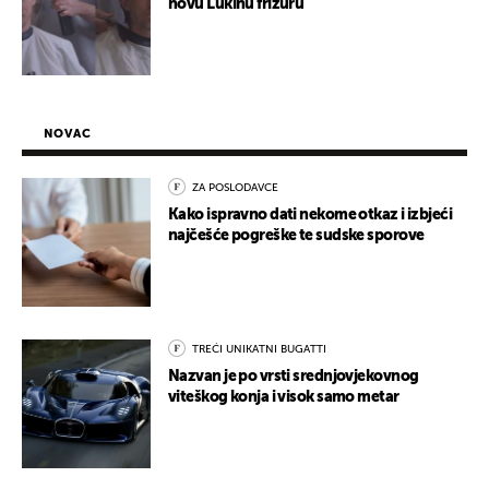
novu Lukinu frizuru
NOVAC
ZA POSLODAVCE
Kako ispravno dati nekome otkaz i izbjeći
najčešće pogreške te sudske sporove
TREĆI UNIKATNI BUGATTI
Nazvan je po vrsti srednjovjekovnog
viteškog konja i visok samo metar