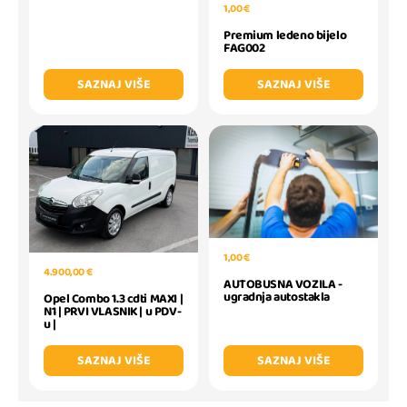
1,00 €
Premium ledeno bijelo
FAG002
SAZNAJ VIŠE
SAZNAJ VIŠE
1,00 €
4.900,00 €
AUTOBUSNA VOZILA -
ugradnja autostakla
Opel Combo 1.3 cdti MAXI |
N1 | PRVI VLASNIK | u PDV-
u |
SAZNAJ VIŠE
SAZNAJ VIŠE