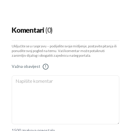
Komentari
(0)
Uključite se u raspravu – podijelite svoje mišljenje, postavite pitanja ili
ponudite svoj pogled na temu. Vaš komentar može potaknuti
zanimljiv dijalog i obogatiti zajednicu našeg portala.
Važna obavijest
!
1500 znakova preostalo