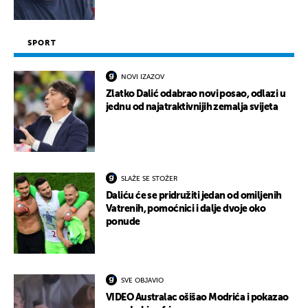
SPORT
NOVI IZAZOV
Zlatko Dalić odabrao novi posao, odlazi u
jednu od najatraktivnijih zemalja svijeta
SLAŽE SE STOŽER
Daliću će se pridružiti jedan od omiljenih
Vatrenih, pomoćnici i dalje dvoje oko
ponude
SVE OBJAVIO
VIDEO Australac ošišao Modrića i pokazao