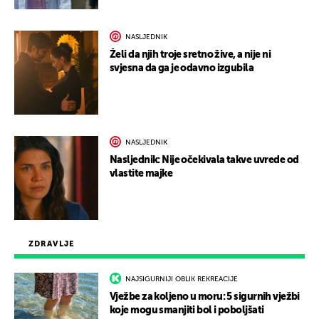
NASLJEDNIK
Želi da njih troje sretno žive, a nije ni
svjesna da ga je odavno izgubila
NASLJEDNIK
Nasljednik: Nije očekivala takve uvrede od
vlastite majke
ZDRAVLJE
NAJSIGURNIJI OBLIK REKREACIJE
Vježbe za koljeno u moru: 5 sigurnih vježbi
koje mogu smanjiti bol i poboljšati