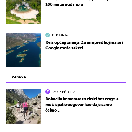
100 metara od mora
15 PITANJA
Kviz općeg znanja: Za one pred kojima se i
Google može sakriti
ZABAVA
KAO IZ PIŠTOLJA
Dobacila komentar trudnici bez noge, a
muž ispalio odgovor kao da je samo
čekao…