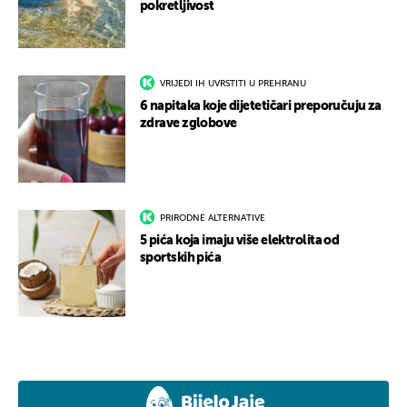
pokretljivost
VRIJEDI IH UVRSTITI U PREHRANU
6 napitaka koje dijetetičari preporučuju za
zdrave zglobove
PRIRODNE ALTERNATIVE
5 pića koja imaju više elektrolita od
sportskih pića