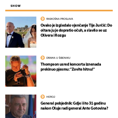
SHOW
RASKOŠNA PROSLAVA
Ovako je izgledalo vjenčanje Tije Jurčić: Do
oltara ju je dopratio očuh, a slavilo se uz
Olivera i Rozgu
DRAMA U ŠIBENIKU
Thompson usred koncerta iznenada
prekinuo pjesmu: "Zovite hitnu!"
HEROJ
General pobjednik: Gdje i što 31 godinu
nakon Oluje radi general Ante Gotovina?