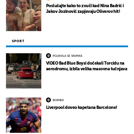
Poslušajte kako to zvuči kad Nina Badrić i
Jakov Jozinović zapjevaju Oliverov hit!
SPORT
POJAVILA SE SNIMKA
VIDEO Bad Blue Boysi dočekali Torcidu na
aerodromu, izbila velika masovna tučnjava
BOMBA!
Liverpool doveo kapetana Barcelone!