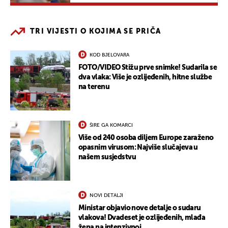
TRI VIJESTI O KOJIMA SE PRIČA
KOD BJELOVARA
FOTO/VIDEO Stižu prve snimke! Sudarila se
dva vlaka: Više je ozlijeđenih, hitne službe
na terenu
ŠIRE GA KOMARCI
Više od 240 osoba diljem Europe zaraženo
opasnim virusom: Najviše slučajeva u
našem susjedstvu
NOVI DETALJI
Ministar objavio nove detalje o sudaru
vlakova! Dvadeset je ozlijeđenih, mlađa
žena na intenzivnoj