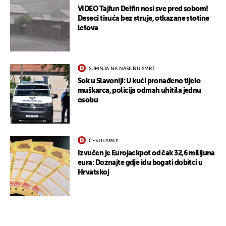
VIDEO Tajfun Delfin nosi sve pred sobom!
Deseci tisuća bez struje, otkazane stotine
letova
SUMNJA NA NASILNU SMRT
Šok u Slavoniji: U kući pronađeno tijelo
muškarca, policija odmah uhitila jednu
osobu
ČESTITAMO!
Izvučen je Eurojackpot od čak 32,6 milijuna
eura: Doznajte gdje idu bogati dobitci u
Hrvatskoj