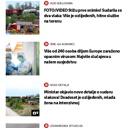
KOD BJELOVARA
FOTO/VIDEO Stižu prve snimke! Sudarila se
dva vlaka: Više je ozlijeđenih, hitne službe
na terenu
ŠIRE GA KOMARCI
Više od 240 osoba diljem Europe zaraženo
opasnim virusom: Najviše slučajeva u
našem susjedstvu
NOVI DETALJI
Ministar objavio nove detalje o sudaru
vlakova! Dvadeset je ozlijeđenih, mlađa
žena na intenzivnoj
9
IZVANREDNA SITUACIJA