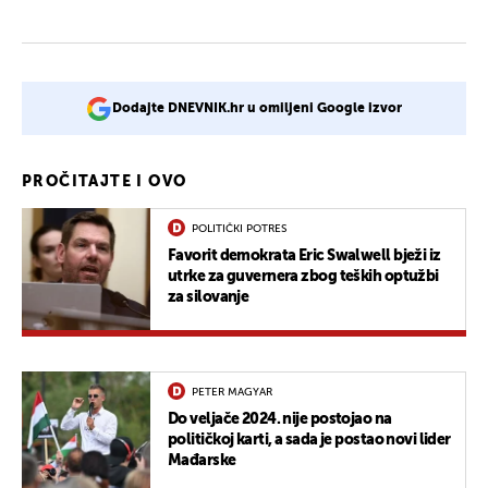
Dodajte DNEVNIK.hr u omiljeni Google izvor
PROČITAJTE I OVO
POLITIČKI POTRES
Favorit demokrata Eric Swalwell bježi iz
utrke za guvernera zbog teških optužbi
za silovanje
PETER MAGYAR
Do veljače 2024. nije postojao na
političkoj karti, a sada je postao novi lider
Mađarske