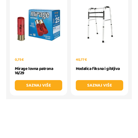
0,75 €
40,77 €
Mirage lovna patrona
Hodalica fiksna i gibljiva
16/29
SAZNAJ VIŠE
SAZNAJ VIŠE