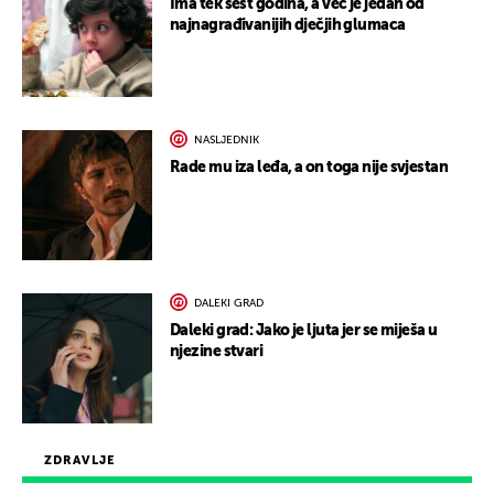
Ima tek šest godina, a već je jedan od
najnagrađivanijih dječjih glumaca
NASLJEDNIK
Rade mu iza leđa, a on toga nije svjestan
DALEKI GRAD
Daleki grad: Jako je ljuta jer se miješa u
njezine stvari
ZDRAVLJE