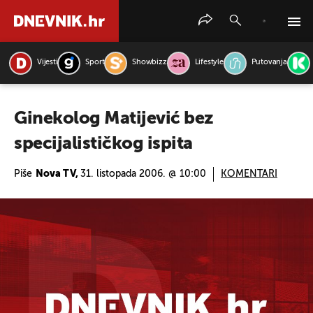
Vijesti
Sport
Showbizz
Lifestyle
Putovanja
PRETRAŽITE VIJESTI
Ginekolog Matijević bez
specijalističkog ispita
Piše
Nova TV,
31. listopada 2006. @ 10:00
KOMENTARI