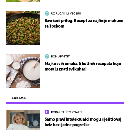
UZ RUČAK ILI VEČERU
Savršeni prilog: Recept za najfinije mahune
sa špekom
BON APPETIT!
Majke svih umaka: 5 kultnih recepata koje
moraju znati svi kuhari
ZABAVA
POKAŽITE ŠTO ZNATE!
Samo pravi intelektualci mogu riješiti ovaj
kviz bez ijedne pogreške