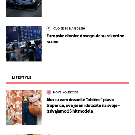
OVO JE 10 NAJBOLJIH
Europske dionice dosegnule su rekordne
razine
LIFESTYLE
NOVE KOLEKCIJE
Ako su vam dosadile “obične” plave
traperice, ove jeseni dolazite na svoje -
izdvajamo 15 hit modela