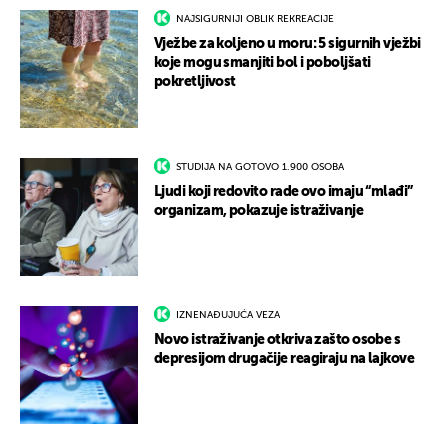
NAJSIGURNIJI OBLIK REKREACIJE
Vježbe za koljeno u moru: 5 sigurnih vježbi
koje mogu smanjiti bol i poboljšati
pokretljivost
STUDIJA NA GOTOVO 1.900 OSOBA
Ljudi koji redovito rade ovo imaju “mlađi”
organizam, pokazuje istraživanje
IZNENAĐUJUĆA VEZA
Novo istraživanje otkriva zašto osobe s
depresijom drugačije reagiraju na lajkove