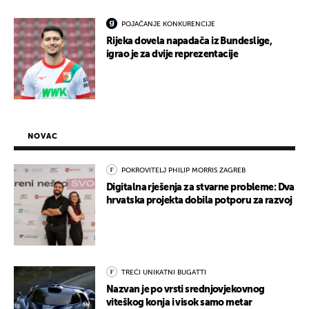
POJAČANJE KONKURENCIJE
Rijeka dovela napadača iz Bundeslige,
igrao je za dvije reprezentacije
NOVAC
POKROVITELJ PHILIP MORRIS ZAGREB
Digitalna rješenja za stvarne probleme: Dva
hrvatska projekta dobila potporu za razvoj
TREĆI UNIKATNI BUGATTI
Nazvan je po vrsti srednjovjekovnog
viteškog konja i visok samo metar