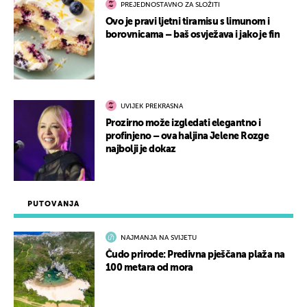
PREJEDNOSTAVNO ZA SLOŽITI
Ovo je pravi ljetni tiramisu s limunom i
borovnicama – baš osvježava i jako je fin
UVIJEK PREKRASNA
Prozirno može izgledati elegantno i
profinjeno – ova haljina Jelene Rozge
najbolji je dokaz
PUTOVANJA
NAJMANJA NA SVIJETU
Čudo prirode: Predivna pješčana plaža na
100 metara od mora