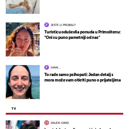
JESTE LI PROBALI?
Turisticu oduševila ponuda u Primoštenu:
"Oni su puno pametniji od nas"
HMM…
To rade samo psihopati: Jedan detalj s
mora može vam otkriti puno o prijateljima
TV
DALEKI GRAD