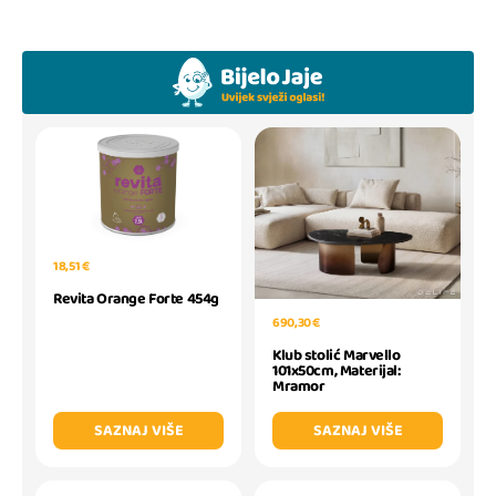
18,51 €
Revita Orange Forte 454g
690,30 €
Klub stolić Marvello
101x50cm, Materijal:
Mramor
SAZNAJ VIŠE
SAZNAJ VIŠE