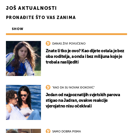
JOŠ AKTUALNOSTI
PRONAĐITE ŠTO VAS ZANIMA
SHOW
DANAS ŽIVI POVUČENO
Znate li tko je ovo? Kao dijete ostala je bez
oba roditelja, a onda i bez milijuna koje je
trebala naslijediti
"KAO DA SU NOVAK ĐOKOVIĆ"
Jedan od najpoznatijih svjetskih parova
stigao na Jadran, ovakve reakcije
vjerojatno nisu očekivali
UKLJUČITE NOTIFIKACIJE
SAMO DOBRA PISMA