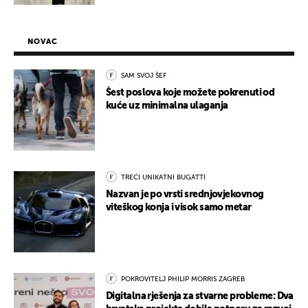
NOVAC
SAM SVOJ ŠEF
Šest poslova koje možete pokrenuti od
kuće uz minimalna ulaganja
TREĆI UNIKATNI BUGATTI
Nazvan je po vrsti srednjovjekovnog
viteškog konja i visok samo metar
POKROVITELJ PHILIP MORRIS ZAGREB
Digitalna rješenja za stvarne probleme: Dva