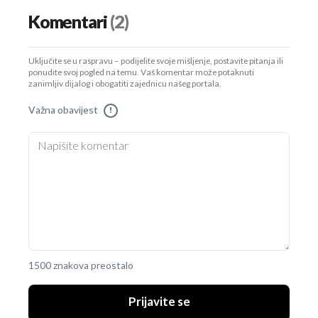
Komentari
(2)
Uključite se u raspravu – podijelite svoje mišljenje, postavite pitanja ili
ponudite svoj pogled na temu. Vaš komentar može potaknuti
zanimljiv dijalog i obogatiti zajednicu našeg portala.
Važna obavijest
!
1500 znakova preostalo
Prijavite se