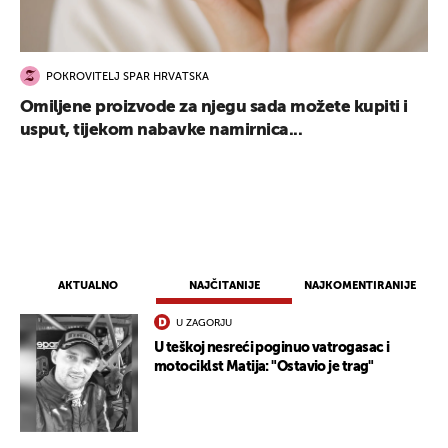
POKROVITELJ SPAR HRVATSKA
Omiljene proizvode za njegu sada možete kupiti i
usput, tijekom nabavke namirnica...
AKTUALNO
NAJČITANIJE
NAJKOMENTIRANIJE
U ZAGORJU
U teškoj nesreći poginuo vatrogasac i
motociklst Matija: "Ostavio je trag"