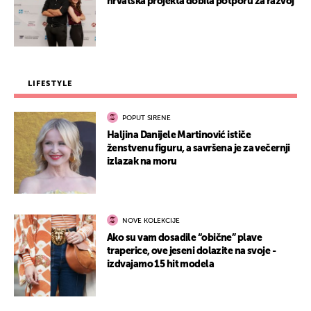
hrvatska projekta dobila potporu za razvoj
LIFESTYLE
POPUT SIRENE
Haljina Danijele Martinović ističe
ženstvenu figuru, a savršena je za večernji
izlazak na moru
NOVE KOLEKCIJE
Ako su vam dosadile “obične” plave
traperice, ove jeseni dolazite na svoje -
izdvajamo 15 hit modela