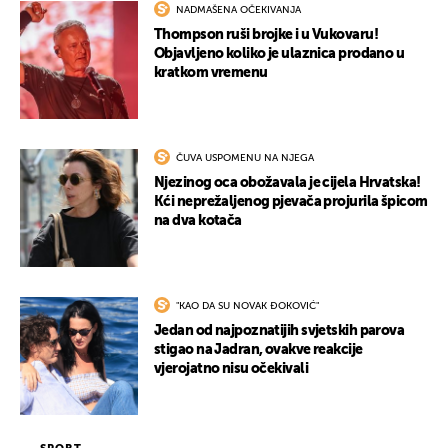
NADMAŠENA OČEKIVANJA
Thompson ruši brojke i u Vukovaru!
Objavljeno koliko je ulaznica prodano u
kratkom vremenu
ČUVA USPOMENU NA NJEGA
Njezinog oca obožavala je cijela Hrvatska!
Kći neprežaljenog pjevača projurila špicom
na dva kotača
"KAO DA SU NOVAK ĐOKOVIĆ"
Jedan od najpoznatijih svjetskih parova
stigao na Jadran, ovakve reakcije
vjerojatno nisu očekivali