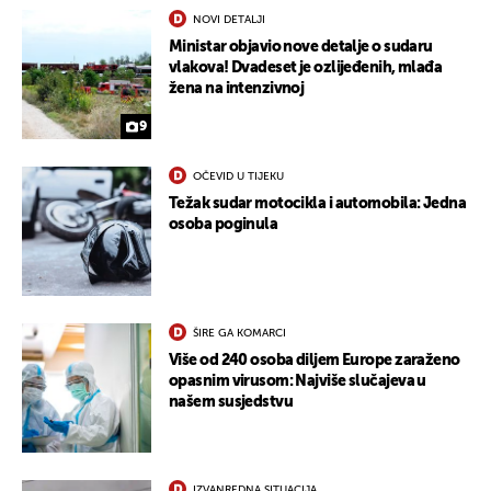
NOVI DETALJI
Ministar objavio nove detalje o sudaru
vlakova! Dvadeset je ozlijeđenih, mlađa
žena na intenzivnoj
9
OČEVID U TIJEKU
Težak sudar motocikla i automobila: Jedna
osoba poginula
ŠIRE GA KOMARCI
Više od 240 osoba diljem Europe zaraženo
opasnim virusom: Najviše slučajeva u
našem susjedstvu
IZVANREDNA SITUACIJA