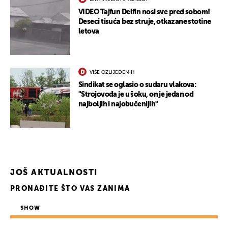
VIDEO Tajfun Delfin nosi sve pred sobom!
Deseci tisuća bez struje, otkazane stotine
letova
VIŠE OZLIJEĐENIH
Sindikat se oglasio o sudaru vlakova:
"Strojovođa je u šoku, on je jedan od
najboljih i najobučenijih"
JOŠ AKTUALNOSTI
UKLJUČITE NOTIFIKACIJE
PRONAĐITE ŠTO VAS ZANIMA
SHOW