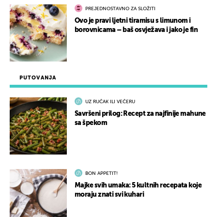
PREJEDNOSTAVNO ZA SLOŽITI
Ovo je pravi ljetni tiramisu s limunom i
borovnicama – baš osvježava i jako je fin
PUTOVANJA
UZ RUČAK ILI VEČERU
Savršeni prilog: Recept za najfinije mahune
sa špekom
BON APPETIT!
Majke svih umaka: 5 kultnih recepata koje
moraju znati svi kuhari