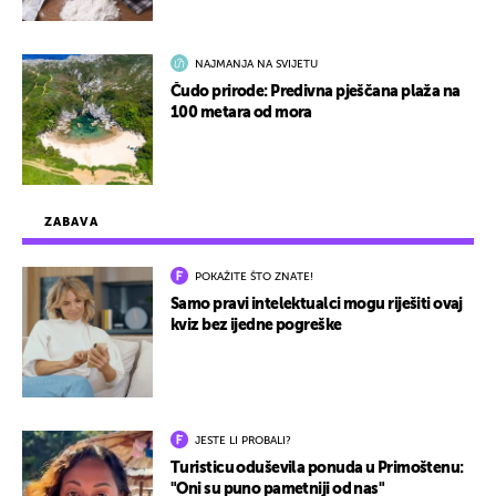
NAJMANJA NA SVIJETU
Čudo prirode: Predivna pješčana plaža na
100 metara od mora
ZABAVA
POKAŽITE ŠTO ZNATE!
Samo pravi intelektualci mogu riješiti ovaj
kviz bez ijedne pogreške
JESTE LI PROBALI?
Turisticu oduševila ponuda u Primoštenu:
"Oni su puno pametniji od nas"