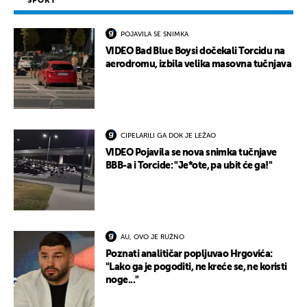
SPORT
POJAVILA SE SNIMKA
VIDEO Bad Blue Boysi dočekali Torcidu na
aerodromu, izbila velika masovna tučnjava
CIPELARILI GA DOK JE LEŽAO
VIDEO Pojavila se nova snimka tučnjave
BBB-a i Torcide: "Je*ote, pa ubit će ga!"
AU, OVO JE RUŽNO
Poznati analitičar popljuvao Hrgovića:
"Lako ga je pogoditi, ne kreće se, ne koristi
noge..."