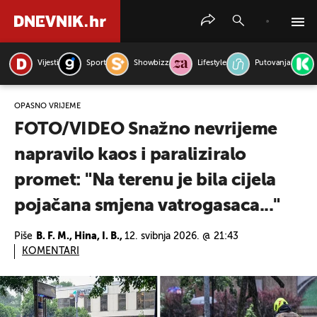
Vijesti
Sport
Showbizz
Lifestyle
Putovanja
PRETRAŽITE VIJESTI
OPASNO VRIJEME
FOTO/VIDEO Snažno nevrijeme
napravilo kaos i paraliziralo
promet: "Na terenu je bila cijela
pojačana smjena vatrogasaca..."
Piše
B. F. M., Hina, I. B.,
12. svibnja 2026. @ 21:43
KOMENTARI