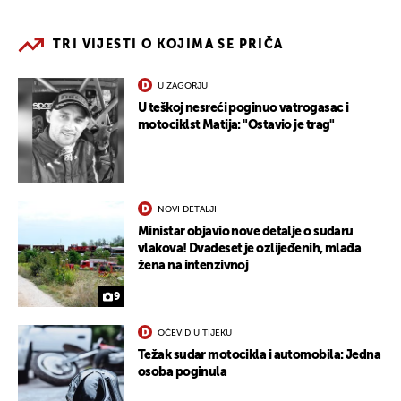
TRI VIJESTI O KOJIMA SE PRIČA
U ZAGORJU
U teškoj nesreći poginuo vatrogasac i
motociklst Matija: "Ostavio je trag"
NOVI DETALJI
Ministar objavio nove detalje o sudaru
vlakova! Dvadeset je ozlijeđenih, mlađa
žena na intenzivnoj
9
OČEVID U TIJEKU
Težak sudar motocikla i automobila: Jedna
osoba poginula