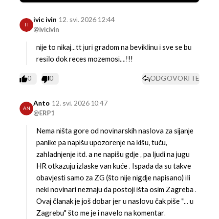
ivic ivin
12. svi. 2026 12:44
II
@ivicivin
nije to nikaj...tt juri gradom na beviklinu i sve se bu
resilo dok reces mozemosi....!!!
0
0
ODGOVORITE
Anto
12. svi. 2026 10:47
AN
@ERP1
Nema ništa gore od novinarskih naslova za sijanje
panike pa napišu upozorenje na kišu, tuču,
zahladnjenje itd. a ne napišu gdje , pa ljudi na jugu
HR otkazuju izlaske van kuće . Ispada da su takve
obavjesti samo za ZG (što nije nigdje napisano) ili
neki novinari neznaju da postoji išta osim Zagreba .
Ovaj članak je još dobar jer u naslovu čak piše "... u
Zagrebu" što me je i navelo na komentar.