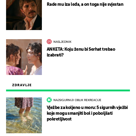
Rade mu iza leđa, a on toga nije svjestan
NASLJEDNIK
ANKETA: Koju ženu bi Serhat trebao
izabrati?
ZDRAVLJE
NAJSIGURNIJI OBLIK REKREACIJE
Vježbe za koljeno u moru: 5 sigurnih vježbi
koje mogu smanjiti bol i poboljšati
pokretljivost