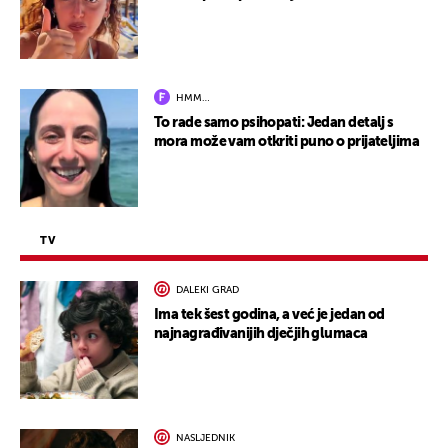
HMM…
To rade samo psihopati: Jedan detalj s
mora može vam otkriti puno o prijateljima
TV
DALEKI GRAD
Ima tek šest godina, a već je jedan od
najnagrađivanijih dječjih glumaca
NASLJEDNIK