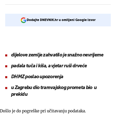
Dodajte DNEVNIK.hr u omiljeni Google izvor
dijelove zemlje zahvatilo je snažno nevrijeme
padala tuča i kiša, a vjetar ruši drveće
DHMZ poslao upozorenja
u Zagrebu dio tramvajskog prometa bio u
prekidu
Došlo je do pogreške pri učitavanju podataka.