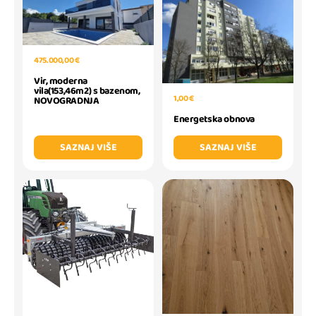
475.000,00 €
Vir, moderna
vila(153,46m2) s bazenom,
1,00 €
NOVOGRADNJA
Energetska obnova
SAZNAJ VIŠE
SAZNAJ VIŠE