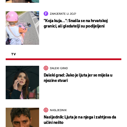
ZAMJERATE LI JOJ?
"Koja kuja…": Snašla se na hrvatskoj
granici, ali gledatelji su podijeljeni
TV
DALEKI GRAD
Daleki grad: Jako je ljuta jer se miješa u
njezine stvari
NASLJEDNIK
Nasljednik: Ljuta je na njega i zahtjeva da
učini nešto