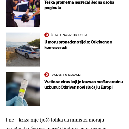
Teška prometna nesreća! Jedna osoba
poginula
ČEKA SE NALAZ OBDUKCIJE
U moru pronađeno tijelo: Otkriveno o
kome se radi
PACIJENT U IZOLACIJI
Vratio se virus koji je izazvao međunarodnu
uzbunu: Otkriven novi slučaj u Europi
I ne - kriza nije (još) tolika da ministri moraju
zarađivati džeparac perući ljudima aute, nego je