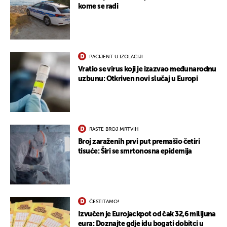
kome se radi
PACIJENT U IZOLACIJI
Vratio se virus koji je izazvao međunarodnu
uzbunu: Otkriven novi slučaj u Europi
RASTE BROJ MRTVIH
Broj zaraženih prvi put premašio četiri
tisuće: Širi se smrtonosna epidemija
ČESTITAMO!
Izvučen je Eurojackpot od čak 32,6 milijuna
eura: Doznajte gdje idu bogati dobitci u