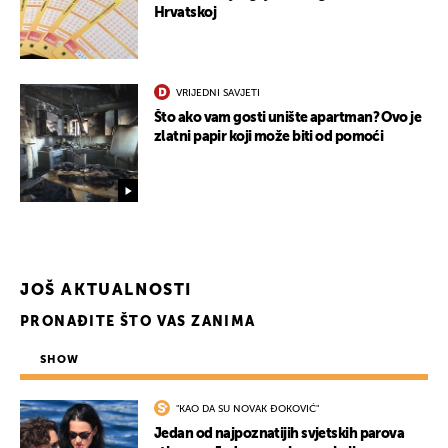
Hrvatskoj
VRIJEDNI SAVJETI
UKLJUČITE NOTIFIKACIJE
Što ako vam gosti unište apartman? Ovo je
zlatni papir koji može biti od pomoći
JOŠ AKTUALNOSTI
PRONAĐITE ŠTO VAS ZANIMA
SHOW
"KAO DA SU NOVAK ĐOKOVIĆ"
Jedan od najpoznatijih svjetskih parova