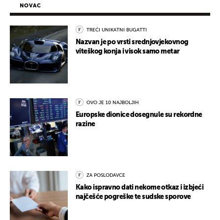
NOVAC
TREĆI UNIKATNI BUGATTI
Nazvan je po vrsti srednjovjekovnog
viteškog konja i visok samo metar
OVO JE 10 NAJBOLJIH
Europske dionice dosegnule su rekordne
razine
ZA POSLODAVCE
Kako ispravno dati nekome otkaz i izbjeći
najčešće pogreške te sudske sporove