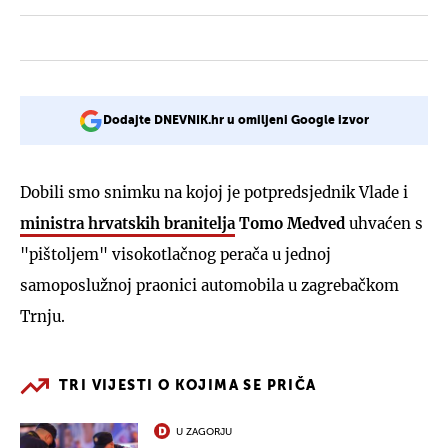
Dodajte DNEVNIK.hr u omiljeni Google izvor
Dobili smo snimku na kojoj je potpredsjednik Vlade i
ministra hrvatskih branitelja
Tomo Medved
uhvaćen s
"pištoljem" visokotlačnog perača u jednoj
samoposlužnoj praonici automobila u zagrebačkom
Trnju.
TRI VIJESTI O KOJIMA SE PRIČA
U ZAGORJU