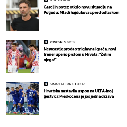
IZ VEDRA NEBA
Garcijin potez otkrio novu situaciju na
Poljudu: Mladi hajdukovac pred odlaskom
PONOVNI SUSRET?
Newcastle prodao tri glavna igrača, novi
trener uperio prstom u Hrvata: "Želim
njega!"
SJAJAN TJEDAN U EUROPI
Hrvatska nastavila uspon na UEFA-inoj
ljestvici: Preskočena je još jedna država