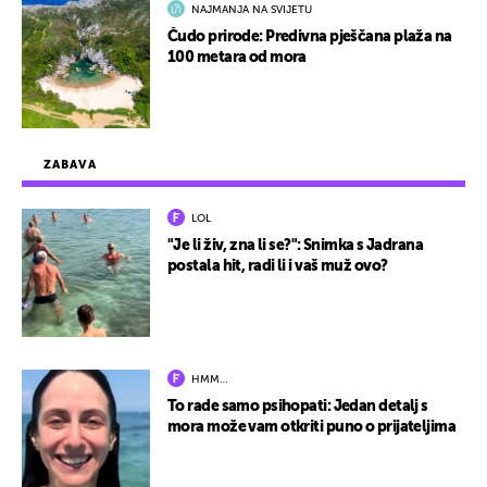
NAJMANJA NA SVIJETU
Čudo prirode: Predivna pješčana plaža na
100 metara od mora
ZABAVA
LOL
"Je li živ, zna li se?": Snimka s Jadrana
postala hit, radi li i vaš muž ovo?
HMM…
To rade samo psihopati: Jedan detalj s
mora može vam otkriti puno o prijateljima