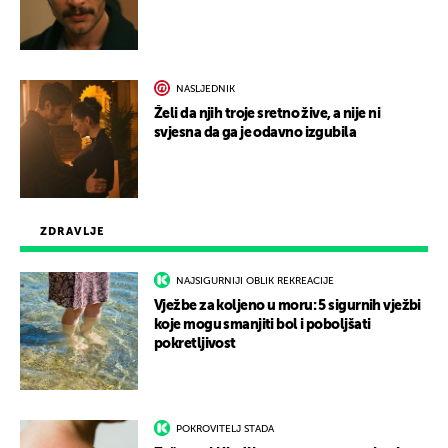
NASLJEDNIK
Želi da njih troje sretno žive, a nije ni
svjesna da ga je odavno izgubila
ZDRAVLJE
NAJSIGURNIJI OBLIK REKREACIJE
Vježbe za koljeno u moru: 5 sigurnih vježbi
koje mogu smanjiti bol i poboljšati
pokretljivost
POKROVITELJ STADA