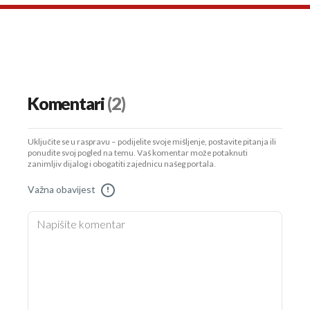
Komentari
(2)
Uključite se u raspravu – podijelite svoje mišljenje, postavite pitanja ili
ponudite svoj pogled na temu. Vaš komentar može potaknuti
zanimljiv dijalog i obogatiti zajednicu našeg portala.
Važna obavijest
!