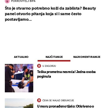
POKROVITELJ BIPA
Što je stvarno potrebno koži da zablista? Beauty
panel otvorio pitanja koja si i same često
postavljamo...
AKTUALNO
NAJČITANIJE
NAJKOMENTIRANIJE
U ZAGORJU
Teška prometna nesreća! Jedna osoba
poginula
ČEKA SE NALAZ OBDUKCIJE
U moru pronađeno tijelo: Otkriveno o