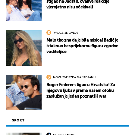
stigao na Jadran, ovakve reakcije
vjerojatno nisu očekivali
"VRUĆE JE OVDJE"
Malo tko zna da je bila misica! Badić je
istaknuo besprijekornu figuru zgodne
voditeljice
NOVA ZVIJEZDA NA JADRANU
Roger Federer stigao u Hrvatsku! Za
njegovu ljubav prema našem otoku
zaslužan je jedan poznati Hrvat
SPORT