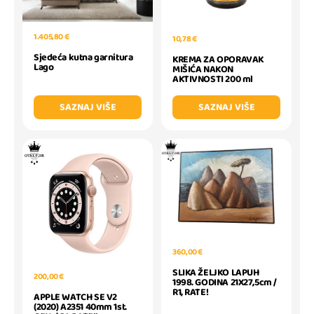
1.405,80 €
10,78 €
Sjedeća kutna garnitura
KREMA ZA OPORAVAK
Lago
MIŠIĆA NAKON
AKTIVNOSTI 200 ml
SAZNAJ VIŠE
SAZNAJ VIŠE
360,00 €
SLIKA ŽELJKO LAPUH
200,00 €
1998. GODINA 21X27,5cm /
R1, RATE!
APPLE WATCH SE V2
(2020) A2351 40mm 1st.