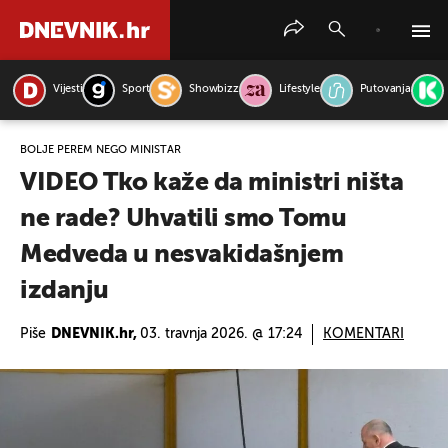
Vijesti
Sport
Showbizz
Lifestyle
Putovanja
PRETRAŽITE VIJESTI
BOLJE PEREM NEGO MINISTAR
VIDEO Tko kaže da ministri ništa
ne rade? Uhvatili smo Tomu
Medveda u nesvakidašnjem
izdanju
Piše
DNEVNIK.hr,
03. travnja 2026. @ 17:24
KOMENTARI