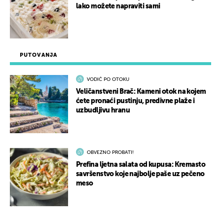
lako možete napraviti sami
PUTOVANJA
VODIČ PO OTOKU
Veličanstveni Brač: Kameni otok na kojem
ćete pronaći pustinju, predivne plaže i
uzbudljivu hranu
OBVEZNO PROBATI!
Prefina ljetna salata od kupusa: Kremasto
savršenstvo koje najbolje paše uz pečeno
meso