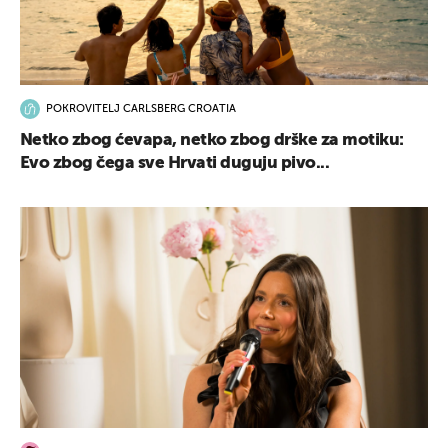
POKROVITELJ CARLSBERG CROATIA
Netko zbog ćevapa, netko zbog drške za motiku:
Evo zbog čega sve Hrvati duguju pivo...