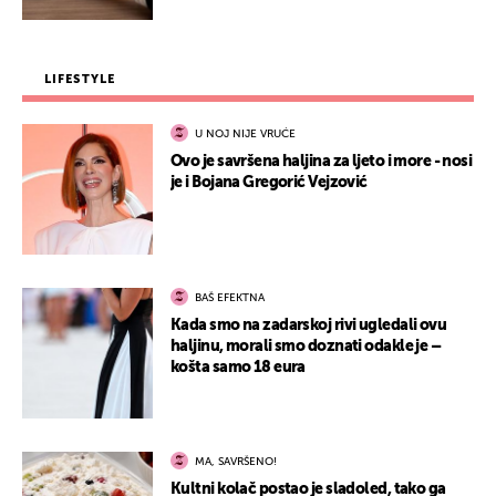
LIFESTYLE
U NOJ NIJE VRUĆE
Ovo je savršena haljina za ljeto i more - nosi
je i Bojana Gregorić Vejzović
BAŠ EFEKTNA
Kada smo na zadarskoj rivi ugledali ovu
haljinu, morali smo doznati odakle je –
košta samo 18 eura
MA, SAVRŠENO!
Kultni kolač postao je sladoled, tako ga