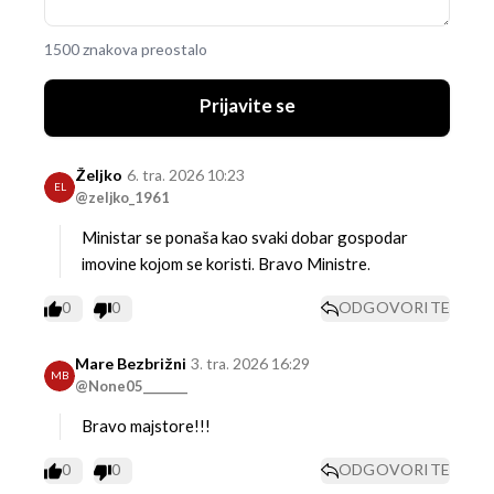
1500 znakova preostalo
Prijavite se
Željko
6. tra. 2026 10:23
EL
@zeljko_1961
Ministar se ponaša kao svaki dobar gospodar
imovine kojom se koristi.
Bravo Ministre.
0
0
ODGOVORITE
Mare Bezbrižni
3. tra. 2026 16:29
MB
@None05________
Bravo majstore!!!
0
0
ODGOVORITE