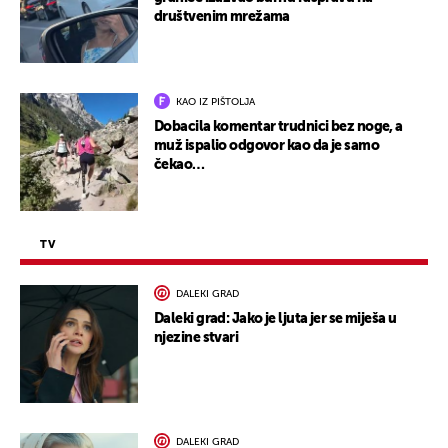
društvenim mrežama
KAO IZ PIŠTOLJA
Dobacila komentar trudnici bez noge, a
muž ispalio odgovor kao da je samo
čekao…
TV
DALEKI GRAD
Daleki grad: Jako je ljuta jer se miješa u
njezine stvari
DALEKI GRAD