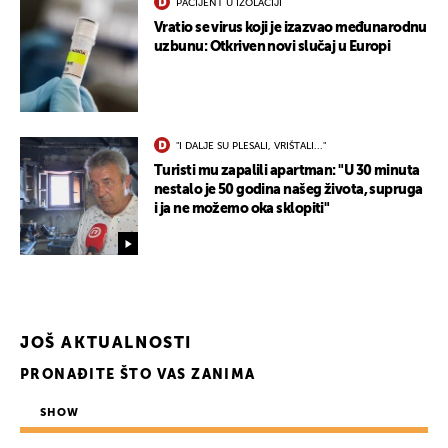
PACIJENT U IZOLACIJI
Vratio se virus koji je izazvao međunarodnu
uzbunu: Otkriven novi slučaj u Europi
UKLJUČITE NOTIFIKACIJE
"I DALJE SU PLESALI, VRIŠTALI..."
Turisti mu zapalili apartman: "U 30 minuta
nestalo je 50 godina našeg života, supruga
i ja ne možemo oka sklopiti"
JOŠ AKTUALNOSTI
PRONAĐITE ŠTO VAS ZANIMA
SHOW