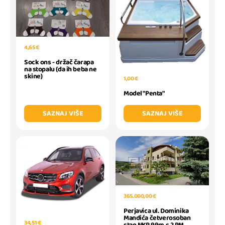
4,65 €
Sock ons - držač čarapa
na stopalu (da ih beba ne
skine)
1,00 €
Model "Penta"
SAZNAJ VIŠE
SAZNAJ VIŠE
365.000,00 €
Perjavica ul. Dominika
Mandića četverosoban
34,51 €