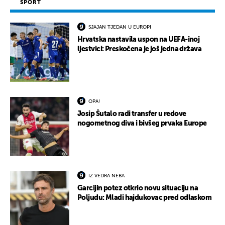
SPORT
SJAJAN TJEDAN U EUROPI
Hrvatska nastavila uspon na UEFA-inoj
ljestvici: Preskočena je još jedna država
OPA!
Josip Šutalo radi transfer u redove
nogometnog diva i bivšeg prvaka Europe
IZ VEDRA NEBA
Garcijin potez otkrio novu situaciju na
Poljudu: Mladi hajdukovac pred odlaskom