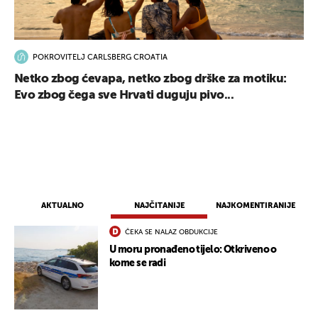
POKROVITELJ CARLSBERG CROATIA
Netko zbog ćevapa, netko zbog drške za motiku:
Evo zbog čega sve Hrvati duguju pivo...
AKTUALNO
NAJČITANIJE
NAJKOMENTIRANIJE
ČEKA SE NALAZ OBDUKCIJE
U moru pronađeno tijelo: Otkriveno o
kome se radi