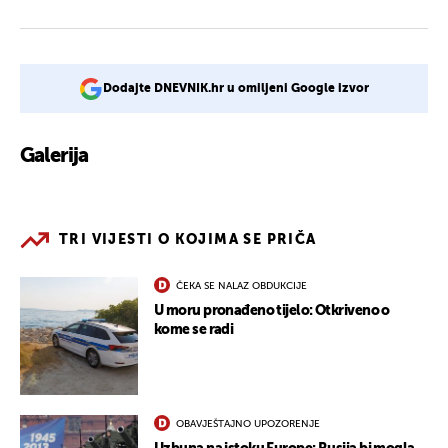
Dodajte DNEVNIK.hr u omiljeni Google izvor
Galerija
1
TRI VIJESTI O KOJIMA SE PRIČA
ČEKA SE NALAZ OBDUKCIJE
U moru pronađeno tijelo: Otkriveno o
kome se radi
OBAVJEŠTAJNO UPOZORENJE