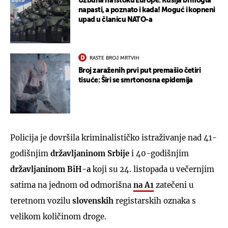
Uzbuna na istoku Europe: Rusija bi mogla
napasti, a poznato i kada! Moguć i kopneni
upad u članicu NATO-a
RASTE BROJ MRTVIH
Broj zaraženih prvi put premašio četiri
tisuće: Širi se smrtonosna epidemija
Policija je dovršila kriminalističko istraživanje nad 41-
godišnjim
državljaninom
Srbije
i 40-godišnjim
državljaninom BiH-a
koji su 24. listopada u večernjim
satima na jednom od odmorišna
na A1
zatečeni u
teretnom vozilu
slovenskih
registarskih oznaka s
velikom količinom droge.