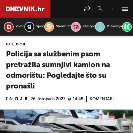
Vijesti
Sport
Showbizz
Lifestyle
Putovanja
PRETRAŽITE VIJESTI
NANJUŠIO IH
Policija sa službenim psom
pretražila sumnjivi kamion na
odmorištu: Pogledajte što su
pronašli
Piše
D. J. B.,
26. listopada 2023. @ 14:48
KOMENTARI