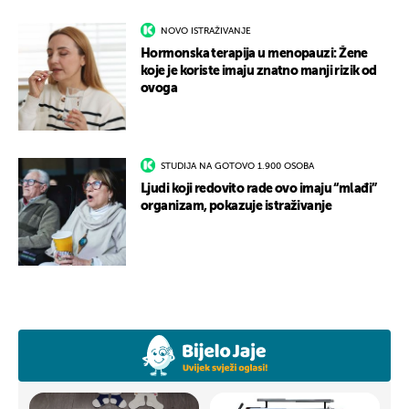
NOVO ISTRAŽIVANJE
Hormonska terapija u menopauzi: Žene
koje je koriste imaju znatno manji rizik od
ovoga
STUDIJA NA GOTOVO 1.900 OSOBA
Ljudi koji redovito rade ovo imaju “mlađi”
organizam, pokazuje istraživanje