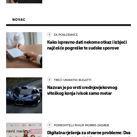
NOVAC
ZA POSLODAVCE
Kako ispravno dati nekome otkaz i izbjeći
najčešće pogreške te sudske sporove
TREĆI UNIKATNI BUGATTI
Nazvan je po vrsti srednjovjekovnog
viteškog konja i visok samo metar
POKROVITELJ PHILIP MORRIS ZAGREB
Digitalna rješenja za stvarne probleme: Dva