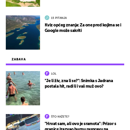
15 PITANJA
Kviz općeg znanja: Za one pred kojima se i
Google može sakriti
ZABAVA
LOL
"Je li živ, zna li se?": Snimka s Jadrana
postala hit, radi li i vaš muž ovo?
ŠTO KAŽETE?
"Hrvat sam, ali ovo je sramota": Prizor s
granice izazvao burnu raspravu na