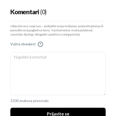
Komentari
(0)
Uključite se u raspravu – podijelite svoje mišljenje, postavite pitanja ili
ponudite svoj pogled na temu. Vaš komentar može potaknuti
zanimljiv dijalog i obogatiti zajednicu našeg portala.
Važna obavijest
!
1500 znakova preostalo
Prijavite se