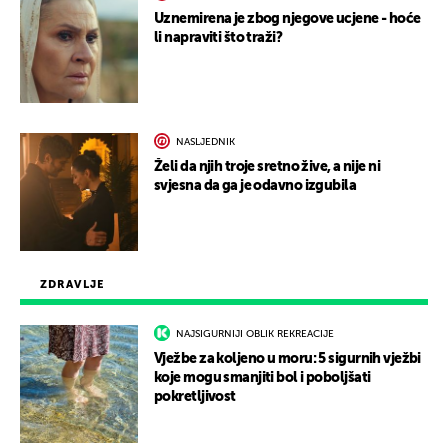
Uznemirena je zbog njegove ucjene - hoće
li napraviti što traži?
NASLJEDNIK
Želi da njih troje sretno žive, a nije ni
svjesna da ga je odavno izgubila
ZDRAVLJE
NAJSIGURNIJI OBLIK REKREACIJE
Vježbe za koljeno u moru: 5 sigurnih vježbi
koje mogu smanjiti bol i poboljšati
pokretljivost