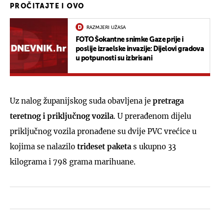
PROČITAJTE I OVO
RAZMJERI UŽASA
FOTO Šokantne snimke Gaze prije i
poslije izraelske invazije: Dijelovi gradova
u potpunosti su izbrisani
Uz nalog županijskog suda obavljena je
pretraga
teretnog i priključnog vozila
. U prerađenom dijelu
priključnog vozila pronađene su dvije PVC vrećice u
kojima se nalazilo
trideset paketa
s ukupno 33
kilograma i 798 grama marihuane.