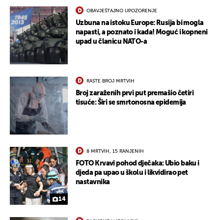
OBAVJEŠTAJNO UPOZORENJE
Uzbuna na istoku Europe: Rusija bi mogla
napasti, a poznato i kada! Moguć i kopneni
upad u članicu NATO-a
RASTE BROJ MRTVIH
Broj zaraženih prvi put premašio četiri
tisuće: Širi se smrtonosna epidemija
8 MRTVIH, 15 RANJENIH
FOTO Krvavi pohod dječaka: Ubio baku i
djeda pa upao u školu i likvidirao pet
nastavnika
14