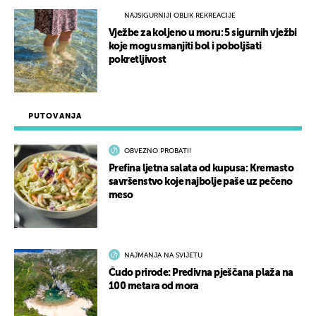
NAJSIGURNIJI OBLIK REKREACIJE
Vježbe za koljeno u moru: 5 sigurnih vježbi
koje mogu smanjiti bol i poboljšati
pokretljivost
PUTOVANJA
OBVEZNO PROBATI!
Prefina ljetna salata od kupusa: Kremasto
savršenstvo koje najbolje paše uz pečeno
meso
NAJMANJA NA SVIJETU
Čudo prirode: Predivna pješčana plaža na
100 metara od mora