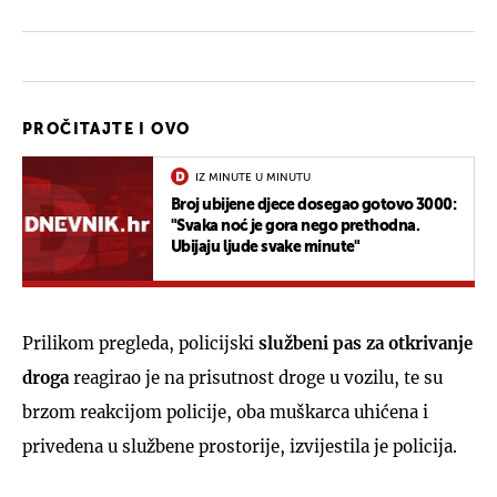
PROČITAJTE I OVO
IZ MINUTE U MINUTU
Broj ubijene djece dosegao gotovo 3000:
"Svaka noć je gora nego prethodna.
Ubijaju ljude svake minute"
Prilikom pregleda, policijski
službeni pas za otkrivanje
droga
reagirao je na prisutnost droge u vozilu, te su
brzom reakcijom policije, oba muškarca uhićena i
privedena u službene prostorije, izvijestila je policija.