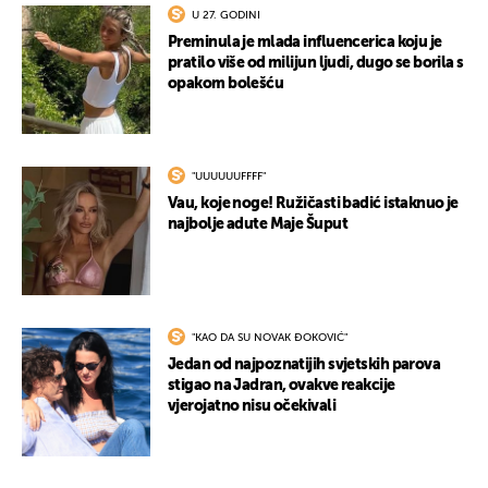
U 27. GODINI
Preminula je mlada influencerica koju je
pratilo više od milijun ljudi, dugo se borila s
opakom bolešću
"UUUUUUFFFF"
Vau, koje noge! Ružičasti badić istaknuo je
najbolje adute Maje Šuput
"KAO DA SU NOVAK ĐOKOVIĆ"
Jedan od najpoznatijih svjetskih parova
stigao na Jadran, ovakve reakcije
vjerojatno nisu očekivali