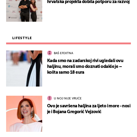
hrvatska projekta dobila potporu za razvoj
LIFESTYLE
BAŠ EFEKTNA
Kada smo na zadarskoj rivi ugledali ovu
haljinu, morali smo doznati odakle je –
košta samo 18 eura
U NOJ NIJE VRUĆE
Ovo je savršena haljina za ljeto i more - nosi
je i Bojana Gregorić Vejzović