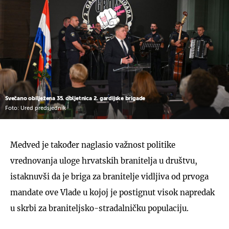
Svečano obilježena 35. obljetnica 2. gardijske brigade
Foto: Ured predsjednik
Medved je također naglasio važnost politike
vrednovanja uloge hrvatskih branitelja u društvu,
istaknuvši da je briga za branitelje vidljiva od prvoga
mandate ove Vlade u kojoj je postignut visok napredak
u skrbi za braniteljsko-stradalničku populaciju.