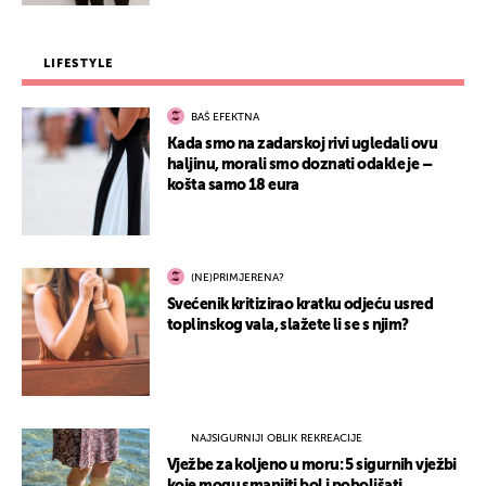
LIFESTYLE
BAŠ EFEKTNA
Kada smo na zadarskoj rivi ugledali ovu
haljinu, morali smo doznati odakle je –
košta samo 18 eura
(NE)PRIMJERENA?
Svećenik kritizirao kratku odjeću usred
toplinskog vala, slažete li se s njim?
NAJSIGURNIJI OBLIK REKREACIJE
Vježbe za koljeno u moru: 5 sigurnih vježbi
koje mogu smanjiti bol i poboljšati