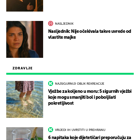
NASLJEDNIK
Nasljednik: Nije očekivala takve uvrede od
vlastite majke
ZDRAVLJE
NAJSIGURNIJI OBLIK REKREACIJE
Vježbe za koljeno u moru: 5 sigurnih vježbi
koje mogu smanjiti bol i poboljšati
pokretljivost
VRIJEDI IH UVRSTITI U PREHRANU
6 napitaka koje dijetetičari preporučuju za