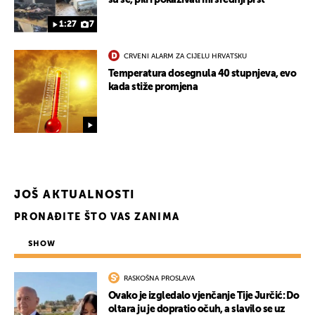
1:27
7
CRVENI ALARM ZA CIJELU HRVATSKU
Temperatura dosegnula 40 stupnjeva, evo
kada stiže promjena
JOŠ AKTUALNOSTI
PRONAĐITE ŠTO VAS ZANIMA
SHOW
RASKOŠNA PROSLAVA
Ovako je izgledalo vjenčanje Tije Jurčić: Do
oltara ju je dopratio očuh, a slavilo se uz