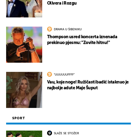
Olivera i Rozgu
DRAMA U ŠIBENIKU
Thompson usred koncerta iznenada
prekinuo pjesmu: "Zovite hitnu!"
"UUUUUUFFFF"
Vau, koje noge! Ružičasti badić istaknuo je
najbolje adute Maje Šuput
SPORT
SLAŽE SE STOŽER