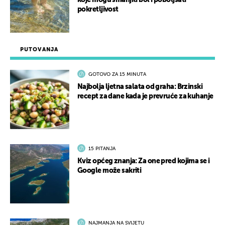
pokretljivost
PUTOVANJA
GOTOVO ZA 15 MINUTA
Najbolja ljetna salata od graha: Brzinski
recept za dane kada je prevruće za kuhanje
15 PITANJA
Kviz općeg znanja: Za one pred kojima se i
Google može sakriti
NAJMANJA NA SVIJETU