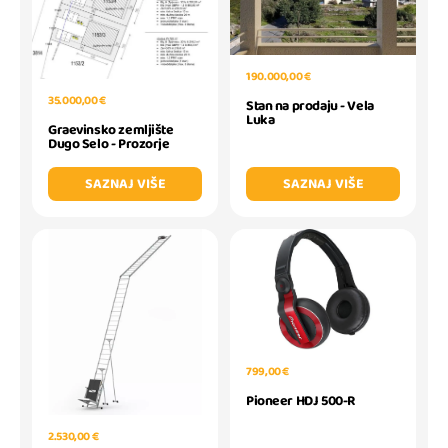
190.000,00 €
35.000,00 €
Stan na prodaju - Vela
Luka
Graevinsko zemljište
Dugo Selo - Prozorje
SAZNAJ VIŠE
SAZNAJ VIŠE
799,00 €
Pioneer HDJ 500-R
2.530,00 €