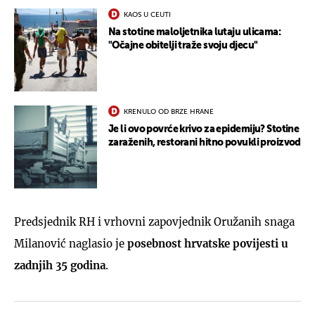
KAOS U CEUTI
Na stotine maloljetnika lutaju ulicama:
"Očajne obitelji traže svoju djecu"
KRENULO OD BRZE HRANE
Je li ovo povrće krivo za epidemiju? Stotine
zaraženih, restorani hitno povukli proizvod
Predsjednik RH i vrhovni zapovjednik Oružanih snaga
Milanović naglasio je
posebnost hrvatske povijesti u
zadnjih 35 godina
.