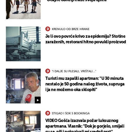
KRENULO OD BRZE HRANE
Je li ovo povrće krivo za epidemiju? Stotine
zaraženih, restorani hitno povukli proizvod
"I DALJE SU PLESALI, VRIŠTALI..."
Turisti mu zapalili apartman: "U 30 minuta
nestalo je 50 godina našeg života, supruga
i ja ne možemo oka sklopiti"
STIGAO I ŠOK S BOOKINGA
VIDEO Gošća izazvala požar luksuznog
apartmana. Vlasnik: "Dok je gorjelo, smijali
su se, pili i pokazivali mi srednji prst"