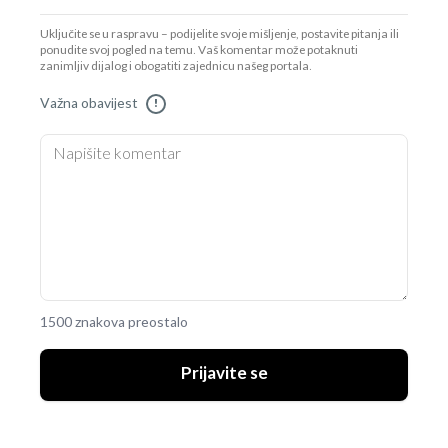
Uključite se u raspravu – podijelite svoje mišljenje, postavite pitanja ili
ponudite svoj pogled na temu. Vaš komentar može potaknuti
zanimljiv dijalog i obogatiti zajednicu našeg portala.
Važna obavijest
!
1500 znakova preostalo
Prijavite se