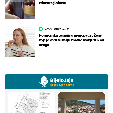
zdrave zglobove
NOVO ISTRAŽIVANJE
Hormonska terapija u menopauzi: Žene
koje je koriste imaju znatno manji rizik od
ovoga