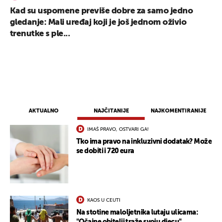
Kad su uspomene previše dobre za samo jedno
gledanje: Mali uređaj koji je još jednom oživio
trenutke s ple...
AKTUALNO
NAJČITANIJE
NAJKOMENTIRANIJE
IMAŠ PRAVO, OSTVARI GA!
Tko ima pravo na inkluzivni dodatak? Može
se dobiti i 720 eura
KAOS U CEUTI
Na stotine maloljetnika lutaju ulicama:
"Očajne obitelji traže svoju djecu"