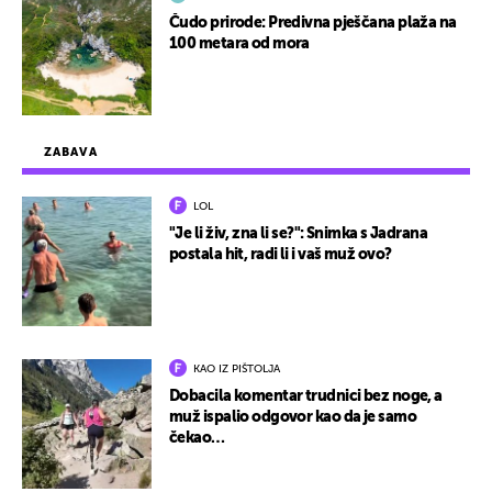
Čudo prirode: Predivna pješčana plaža na
100 metara od mora
ZABAVA
LOL
"Je li živ, zna li se?": Snimka s Jadrana
postala hit, radi li i vaš muž ovo?
KAO IZ PIŠTOLJA
Dobacila komentar trudnici bez noge, a
muž ispalio odgovor kao da je samo
čekao…