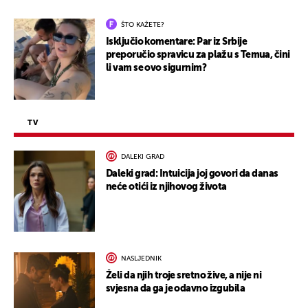
ŠTO KAŽETE?
Isključio komentare: Par iz Srbije
preporučio spravicu za plažu s Temua, čini
li vam se ovo sigurnim?
TV
DALEKI GRAD
Daleki grad: Intuicija joj govori da danas
neće otići iz njihovog života
NASLJEDNIK
Želi da njih troje sretno žive, a nije ni
svjesna da ga je odavno izgubila