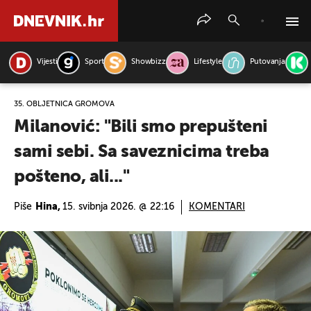
Vijesti
Sport
Showbizz
Lifestyle
Putovanja
PRETRAŽITE VIJESTI
35. OBLJETNICA GROMOVA
Milanović: "Bili smo prepušteni
sami sebi. Sa saveznicima treba
pošteno, ali..."
Piše
Hina,
15. svibnja 2026. @ 22:16
KOMENTARI