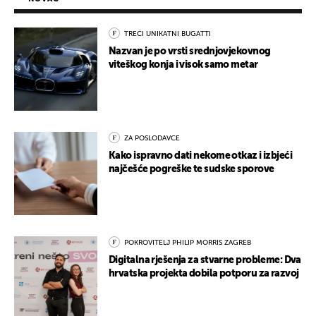
TREĆI UNIKATNI BUGATTI
Nazvan je po vrsti srednjovjekovnog
viteškog konja i visok samo metar
ZA POSLODAVCE
Kako ispravno dati nekome otkaz i izbjeći
najčešće pogreške te sudske sporove
POKROVITELJ PHILIP MORRIS ZAGREB
Digitalna rješenja za stvarne probleme: Dva
hrvatska projekta dobila potporu za razvoj