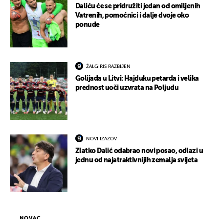
Daliću će se pridružiti jedan od omiljenih
Vatrenih, pomoćnici i dalje dvoje oko
ponude
ŽALGIRIS RAZBIJEN
Golijada u Litvi: Hajduku petarda i velika
prednost uoči uzvrata na Poljudu
NOVI IZAZOV
Zlatko Dalić odabrao novi posao, odlazi u
jednu od najatraktivnijih zemalja svijeta
NOVAC