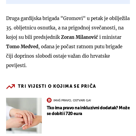
Druga gardijska brigada "Gromovi" u petak je obilježila
35. obljetnicu osnutka, a na prigodnoj svečanosti, na
kojoj su bili predsjednik
Zoran Milanović
i ministar
Tomo Medved
, odana je počast ratnom putu brigade
čiji doprinos slobodi ostaje važan dio hrvatske
povijesti.
TRI VIJESTI O KOJIMA SE PRIČA
IMAŠ PRAVO, OSTVARI GA!
Tko ima pravo na inkluzivni dodatak? Može
se dobiti i 720 eura