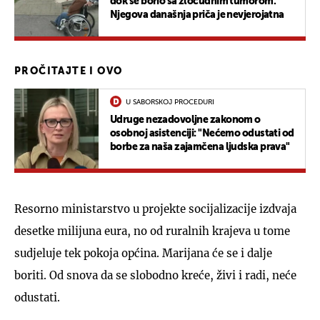
dok se borio sa zloćudnim tumorom.
Njegova današnja priča je nevjerojatna
PROČITAJTE I OVO
U SABORSKOJ PROCEDURI
Udruge nezadovoljne zakonom o
osobnoj asistenciji: "Nećemo odustati od
borbe za naša zajamčena ljudska prava"
Resorno ministarstvo u projekte socijalizacije izdvaja
desetke milijuna eura, no od ruralnih krajeva u tome
sudjeluje tek pokoja općina. Marijana će se i dalje
boriti. Od snova da se slobodno kreće, živi i radi, neće
odustati.