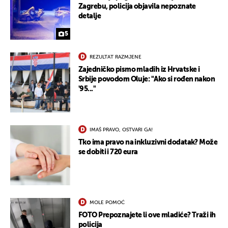
Zagrebu, policija objavila nepoznate
detalje
5
REZULTAT RAZMJENE
Zajedničko pismo mladih iz Hrvatske i
Srbije povodom Oluje: "Ako si rođen nakon
'95..."
IMAŠ PRAVO, OSTVARI GA!
Tko ima pravo na inkluzivni dodatak? Može
se dobiti i 720 eura
MOLE POMOĆ
FOTO Prepoznajete li ove mladiće? Traži ih
policija