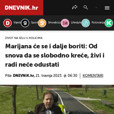
Vijesti
Sport
Showbizz
Lifestyle
Putovanja
PRETRAŽITE VIJESTI
ŽIVOT NA SELU U KOLICIMA
Marijana će se i dalje boriti: Od
snova da se slobodno kreće, živi i
radi neće odustati
Piše
DNEVNIK.hr,
21. travnja 2023. @ 06:30
KOMENTARI