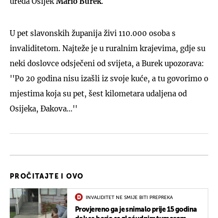
ureda Osijek
Mario Burek
.
U pet slavonskih županija živi 110.000 osoba s
invaliditetom. Najteže je u ruralnim krajevima, gdje su
neki doslovce odsječeni od svijeta, a Burek upozorava:
''Po 20 godina nisu izašli iz svoje kuće, a tu govorimo o
mjestima koja su pet, šest kilometara udaljena od
Osijeka, Đakova…''
PROČITAJTE I OVO
INVALIDITET NE SMIJE BITI PREPREKA
Provjereno ga je snimalo prije 15 godina