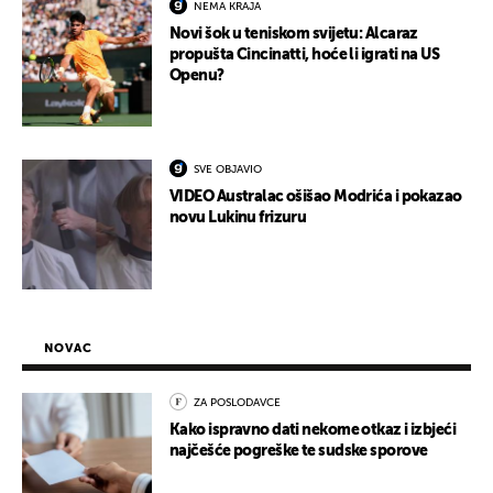
NEMA KRAJA
Novi šok u teniskom svijetu: Alcaraz
propušta Cincinatti, hoće li igrati na US
Openu?
SVE OBJAVIO
VIDEO Australac ošišao Modrića i pokazao
novu Lukinu frizuru
NOVAC
ZA POSLODAVCE
Kako ispravno dati nekome otkaz i izbjeći
najčešće pogreške te sudske sporove