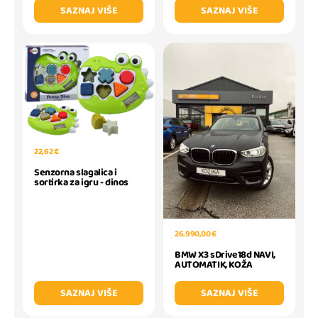
SAZNAJ VIŠE
SAZNAJ VIŠE
22,62 €
Senzorna slagalica i
sortirka za igru - dinos
26.990,00 €
BMW X3 sDrive18d NAVI,
AUTOMATIK, KOŽA
SAZNAJ VIŠE
SAZNAJ VIŠE