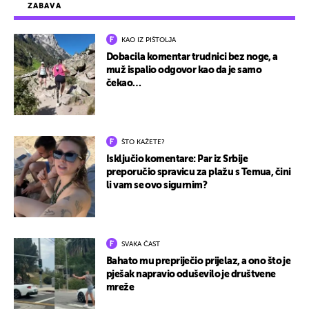
ZABAVA
KAO IZ PIŠTOLJA
Dobacila komentar trudnici bez noge, a
muž ispalio odgovor kao da je samo
čekao…
ŠTO KAŽETE?
Isključio komentare: Par iz Srbije
preporučio spravicu za plažu s Temua, čini
li vam se ovo sigurnim?
SVAKA ČAST
Bahato mu prepriječio prijelaz, a ono što je
pješak napravio oduševilo je društvene
mreže