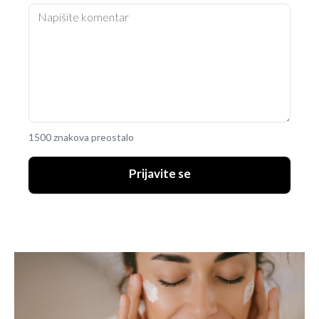
1500 znakova preostalo
Prijavite se