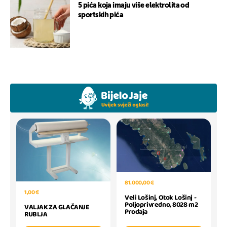
5 pića koja imaju više elektrolita od
sportskih pića
81.000,00 €
1,00 €
Veli Lošinj, Otok Lošinj -
Poljoprivredno, 8028 m2
VALJAK ZA GLAČANJE
Prodaja
RUBLJA