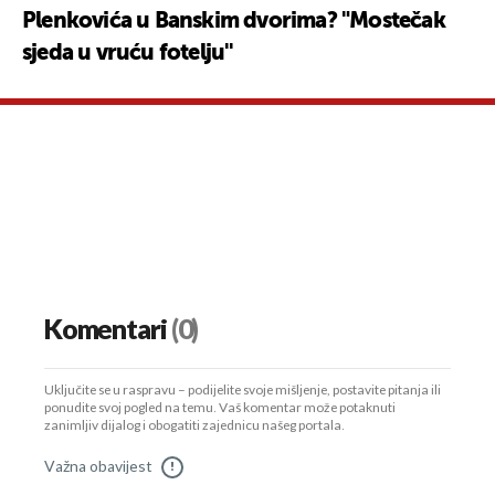
Plenkovića u Banskim dvorima? "Mostečak
sjeda u vruću fotelju''
Komentari
(0)
Uključite se u raspravu – podijelite svoje mišljenje, postavite pitanja ili
ponudite svoj pogled na temu. Vaš komentar može potaknuti
zanimljiv dijalog i obogatiti zajednicu našeg portala.
Važna obavijest
!