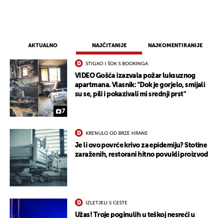
UKLJUČITE NOTIFIKACIJE
AKTUALNO
NAJČITANIJE
NAJKOMENTIRANIJE
STIGAO I ŠOK S BOOKINGA
VIDEO Gošća izazvala požar luksuznog
apartmana. Vlasnik: "Dok je gorjelo, smijali
su se, pili i pokazivali mi srednji prst"
7
KRENULO OD BRZE HRANE
Je li ovo povrće krivo za epidemiju? Stotine
zaraženih, restorani hitno povukli proizvod
IZLETJELI S CESTE
Užas! Troje poginulih u teškoj nesreći u