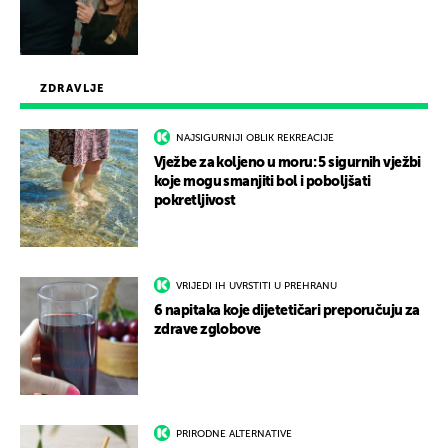
ZDRAVLJE
NAJSIGURNIJI OBLIK REKREACIJE
Vježbe za koljeno u moru: 5 sigurnih vježbi
koje mogu smanjiti bol i poboljšati
pokretljivost
VRIJEDI IH UVRSTITI U PREHRANU
6 napitaka koje dijetetičari preporučuju za
zdrave zglobove
PRIRODNE ALTERNATIVE