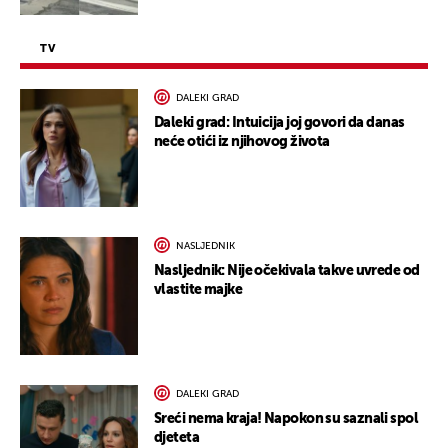
TV
DALEKI GRAD
Daleki grad: Intuicija joj govori da danas
neće otići iz njihovog života
NASLJEDNIK
Nasljednik: Nije očekivala takve uvrede od
vlastite majke
DALEKI GRAD
Sreći nema kraja! Napokon su saznali spol
djeteta