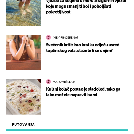
Vježbe za koljeno u moru: 5 sigurnih vježbi
koje mogu smanjiti bol i poboljšati
pokretljivost
(NE)PRIMJERENA?
Svećenik kritizirao kratku odjeću usred
toplinskog vala, slažete li se s njim?
MA, SAVRŠENO!
Kultni kolač postao je sladoled, tako ga
lako možete napraviti sami
PUTOVANJA