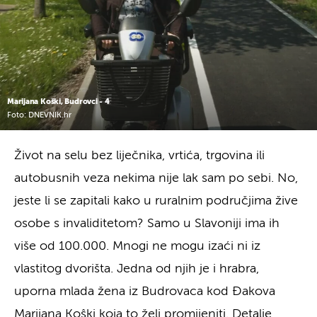
Marijana Koški, Budrovci - 4
Foto: DNEVNIK.hr
Život na selu bez liječnika, vrtića, trgovina ili
autobusnih veza nekima nije lak sam po sebi. No,
jeste li se zapitali kako u ruralnim područjima žive
osobe s invaliditetom? Samo u Slavoniji ima ih
više od 100.000. Mnogi ne mogu izaći ni iz
vlastitog dvorišta. Jedna od njih je i hrabra,
uporna mlada žena iz Budrovaca kod Đakova
Marijana Koŝki koja to želi promijeniti. Detalje