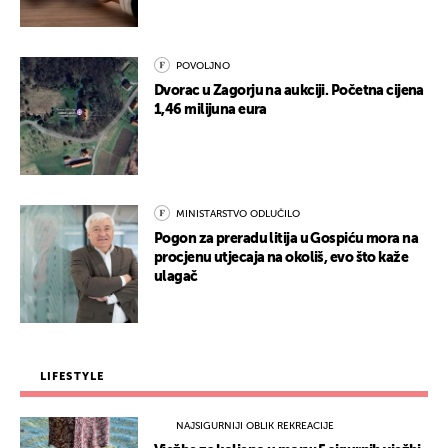
POVOLJNO
Dvorac u Zagorju na aukciji. Početna cijena
1,46 milijuna eura
MINISTARSTVO ODLUČILO
Pogon za preradu litija u Gospiću mora na
procjenu utjecaja na okoliš, evo što kaže
ulagač
LIFESTYLE
NAJSIGURNIJI OBLIK REKREACIJE