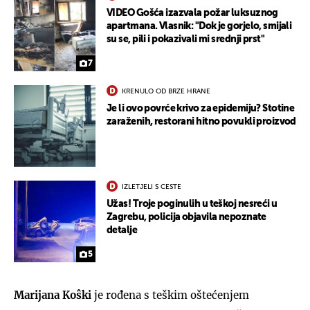
VIDEO Gošća izazvala požar luksuznog
apartmana. Vlasnik: "Dok je gorjelo, smijali
su se, pili i pokazivali mi srednji prst"
7
KRENULO OD BRZE HRANE
Je li ovo povrće krivo za epidemiju? Stotine
zaraženih, restorani hitno povukli proizvod
IZLETJELI S CESTE
Užas! Troje poginulih u teškoj nesreći u
Zagrebu, policija objavila nepoznate
detalje
5
Marijana Koŝki
je rođena s teškim oštećenjem