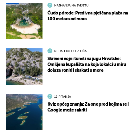
NAJMANJA NA SVIJETU
Čudo prirode: Predivna pješčana plaža na
100 metara od mora
NEDALEKO OD PLOČA
Skriveni vojni tuneli na jugu Hrvatske:
Omiljena kupališta na koja lokalci u miru
dolaze roniti i skakati u more
15 PITANJA
Kviz općeg znanja: Za one pred kojima se i
Google može sakriti