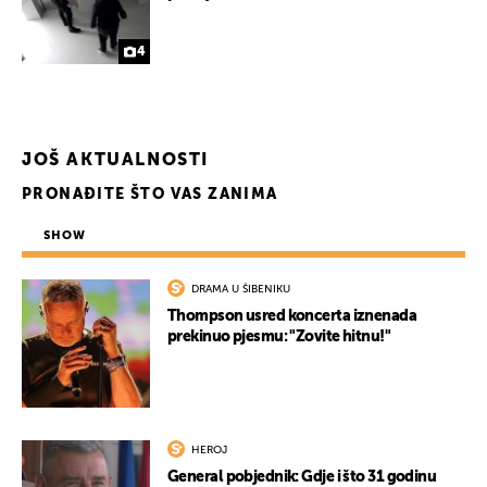
4
JOŠ AKTUALNOSTI
PRONAĐITE ŠTO VAS ZANIMA
SHOW
DRAMA U ŠIBENIKU
Thompson usred koncerta iznenada
prekinuo pjesmu: "Zovite hitnu!"
HEROJ
General pobjednik: Gdje i što 31 godinu