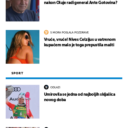
nakon Oluje radi general Ante Gotovina?
S MORA POSLALA POZDRAVE
Vruće, vruće! Nives Celzijus u vatrenom
kupaćem malo je toga prepustila mašti
SPORT
ODLAZI
Umirovila se jedna od najboljih skijašica
novog doba