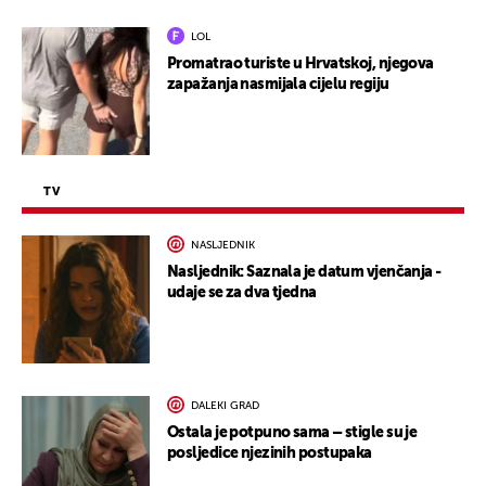
LOL
Promatrao turiste u Hrvatskoj, njegova
zapažanja nasmijala cijelu regiju
TV
NASLJEDNIK
Nasljednik: Saznala je datum vjenčanja -
udaje se za dva tjedna
DALEKI GRAD
Ostala je potpuno sama – stigle su je
posljedice njezinih postupaka