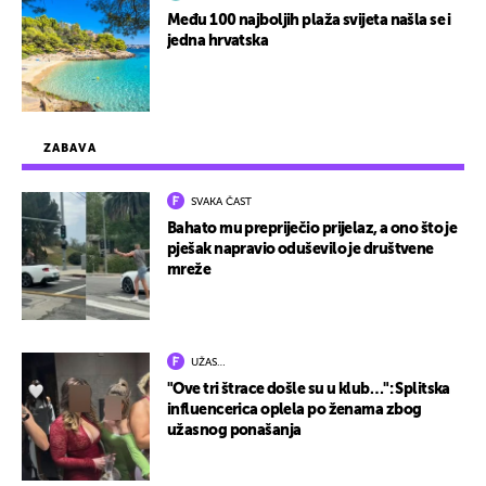
Među 100 najboljih plaža svijeta našla se i
jedna hrvatska
ZABAVA
SVAKA ČAST
Bahato mu prepriječio prijelaz, a ono što je
pješak napravio oduševilo je društvene
mreže
UŽAS…
"Ove tri štrace došle su u klub…": Splitska
influencerica oplela po ženama zbog
užasnog ponašanja