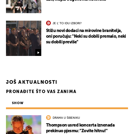
JE L' TO IDU IZBORI?
Stižu novi dodaci na mirovine branitelja,
oni poručuju: "Neki su dobili premalo, neki
su dobili previše"
JOŠ AKTUALNOSTI
PRONAĐITE ŠTO VAS ZANIMA
SHOW
DRAMA U ŠIBENIKU
Thompson usred koncerta iznenada
prekinuo pjesmu: "Zovite hitnu!"