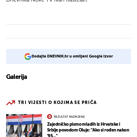
Dodajte DNEVNIK.hr u omiljeni Google izvor
Galerija
5
TRI VIJESTI O KOJIMA SE PRIČA
REZULTAT RAZMJENE
Zajedničko pismo mladih iz Hrvatske i
Srbije povodom Oluje: "Ako si rođen nakon
'95..."