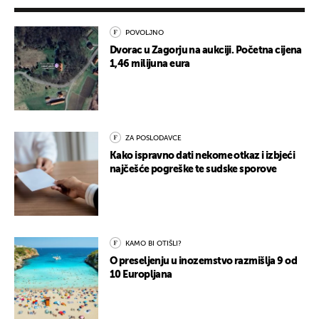
POVOLJNO
Dvorac u Zagorju na aukciji. Početna cijena
1,46 milijuna eura
ZA POSLODAVCE
Kako ispravno dati nekome otkaz i izbjeći
najčešće pogreške te sudske sporove
KAMO BI OTIŠLI?
O preseljenju u inozemstvo razmišlja 9 od
10 Europljana