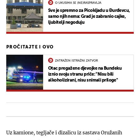
O UKUSIMA SE (NE)RASPRAVLJA
Sve je spremno za Picokijadu u Đurđevcu,
samo njih nema: Grad je zabranio cajke,
ljubitelji negoduju
PROČITAJTE I OVO
ZATRAŽEN ISTRAŽNI ZATVOR
Otac pregažene djevojke na Bundeku
iznio svoju stranu priče: "Nisu bili
alkoholizirani, nisu snimali priloge"
Uz kamione, tegljače i dizalicu iz sastava Oružanih