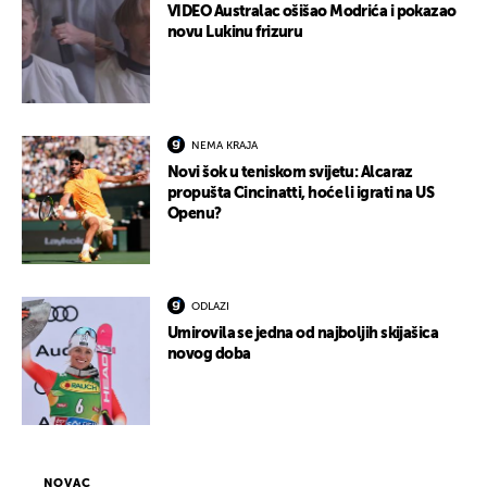
VIDEO Australac ošišao Modrića i pokazao
novu Lukinu frizuru
NEMA KRAJA
Novi šok u teniskom svijetu: Alcaraz
propušta Cincinatti, hoće li igrati na US
Openu?
ODLAZI
Umirovila se jedna od najboljih skijašica
novog doba
NOVAC