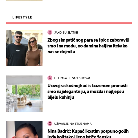
LIFESTYLE
JAKO SU SLATKI!
Zbog simpatičnog para sa špice zaboravili
smo i na modu, no damina haljina itekako
nas se dojmila
I TERASA JE SAN SNOVA!
U ovoj raskošnoj kući s bazenom pronašli
smo najelegantniju, a možda i najljepšu
bijelu kuhinju
UŽIVANJE NA STIJENAMA
Nina Badrić: Kupaći kostim potpuno golih
leđa koji tako lijepo ističe žensku