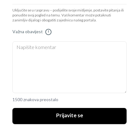
Uključite se u raspravu – podijelite svoje mišljenje, postavite pitanja ili
ponudite svoj pogled na temu. Vaš komentar može potaknuti
zanimljiv dijalog i obogatiti zajednicu našeg portala.
Važna obavijest
!
1500 znakova preostalo
Prijavite se