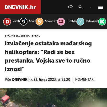
Vijesti
Sport
Showbizz
Lifestyle
Putovanja
PRETRAŽITE VIJESTI
BROJNE SLUŽBE NA TERENU
Izvlačenje ostataka mađarskog
helikoptera: ''Radi se bez
prestanka. Vojska sve to ručno
iznosi''
Piše
DNEVNIK.hr,
23. lipnja 2023. @ 21:20
KOMENTARI