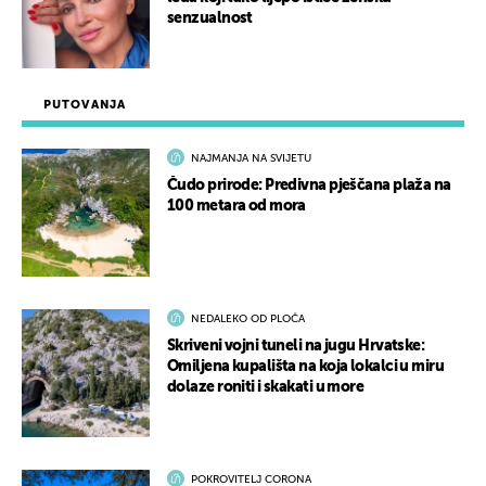
senzualnost
PUTOVANJA
NAJMANJA NA SVIJETU
Čudo prirode: Predivna pješčana plaža na
100 metara od mora
NEDALEKO OD PLOČA
Skriveni vojni tuneli na jugu Hrvatske:
Omiljena kupališta na koja lokalci u miru
dolaze roniti i skakati u more
POKROVITELJ CORONA