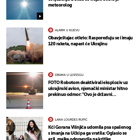
UKLJUČITE NOTIFIKACIJE
meteorolog
ALARM U KIJEVU
Obavještajac otkrio: Raspoređuju se i imaju
120 raketa, napast će Ukrajinu
DRAMA U LEIPZIGU
FOTO Robotom deaktivirali eksploziv uz
ukrajinski avion, njemački ministar hitno
prekinuo odmor: "Ovo je državni
terorizam"
LANA LOURDES RUPIĆ
Kći Gorana Višnjića udomila psa spašenog
s imanja na Učki pa ga vratila: Oglasio se
azil, majka odgovorila na kritike