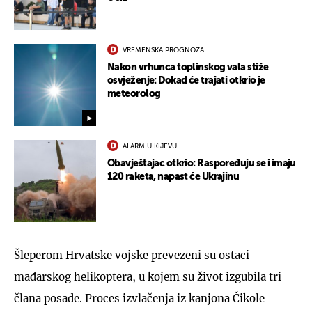
VREMENSKA PROGNOZA
Nakon vrhunca toplinskog vala stiže
osvježenje: Dokad će trajati otkrio je
meteorolog
ALARM U KIJEVU
Obavještajac otkrio: Raspoređuju se i imaju
120 raketa, napast će Ukrajinu
Šleperom Hrvatske vojske prevezeni su ostaci
mađarskog helikoptera, u kojem su život izgubila tri
člana posade. Proces izvlačenja iz kanjona Čikole