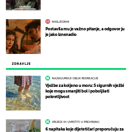
NASLJEDNIK
Postavila mu je važno pitanje, a odgovor ju
je jako iznenadio
ZDRAVLJE
NAJSIGURNIJI OBLIK REKREACIJE
Vježbe za koljeno u moru: 5 sigurnih vježbi
koje mogu smanjiti bol i poboljšati
pokretljivost
VRIJEDI IH UVRSTITI U PREHRANU
6 napitaka koje dijetetičari preporučuju za