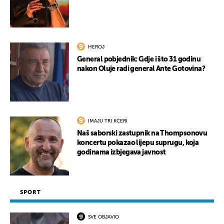
HEROJ
General pobjednik: Gdje i što 31 godinu
nakon Oluje radi general Ante Gotovina?
IMAJU TRI KĆERI
Naš saborski zastupnik na Thompsonovu
koncertu pokazao lijepu suprugu, koja
godinama izbjegava javnost
SPORT
SVE OBJAVIO