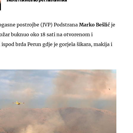
školu i likvidirao pet nastavnika
ogasne postrojbe (JVP) Podstrana
Marko Bešlić
je
požar buknuo oko 18 sati na otvorenom i
spod brda Perun gdje je gorjela šikara, makija i