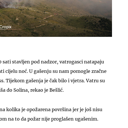
/Cropix
0 sati stavljen pod nadzor, vatrogasci natapaju
ati cijelu noć. U gašenju su nam pomogle zračne
. Tijekom gašenja je čak bilo i vjetra. Vatru su
ša do Solina, rekao je Bešlić.
zna kolika je opožarena površina jer je još nisu
rom na to da požar nije proglašen ugašenim.