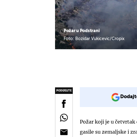
Požar u Podstrani
Foto: Bozidar Vukicevic/Cropix
PODIJELITE
Dodajt
Požar koji je u četvrta
gasile su zemaljske i zr