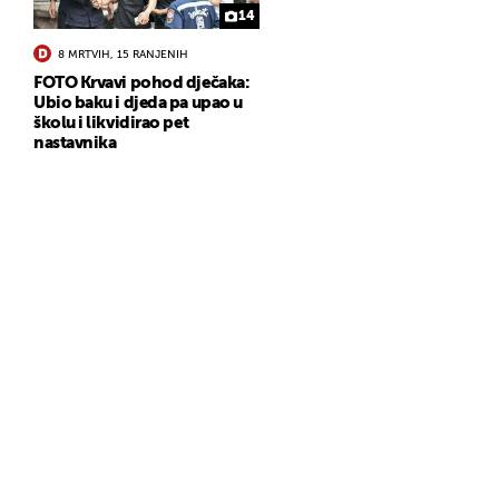
14
8 MRTVIH, 15 RANJENIH
FOTO Krvavi pohod dječaka:
Ubio baku i djeda pa upao u
školu i likvidirao pet
nastavnika