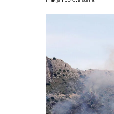
makija i borova šuma.