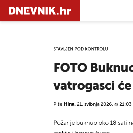
PRETRAŽIT
STAVLJEN POD KONTROLU
FOTO Buknuo p
vatrogasci će
Piše
Hina,
21. svibnja 2026. @ 21:03
Požar je buknuo oko 18 sati n