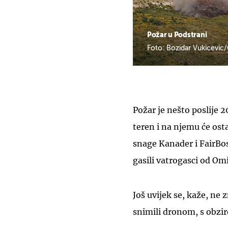
Požar u Podstrani
Foto: Bozidar Vukicevic
Požar je nešto poslije 2
teren i na njemu će ost
snage Kanader i FairBoss
gasili vatrogasci od Omi
Još uvijek se, kaže, ne 
snimili dronom, s obzi