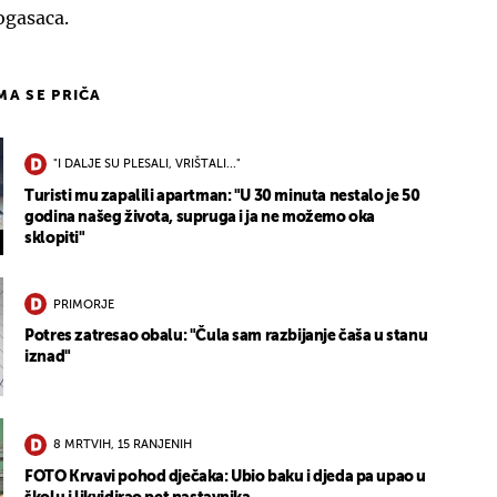
ogasaca.
IMA SE PRIČA
"I DALJE SU PLESALI, VRIŠTALI..."
Turisti mu zapalili apartman: "U 30 minuta nestalo je 50
godina našeg života, supruga i ja ne možemo oka
sklopiti"
PRIMORJE
Potres zatresao obalu: "Čula sam razbijanje čaša u stanu
iznad"
8 MRTVIH, 15 RANJENIH
FOTO Krvavi pohod dječaka: Ubio baku i djeda pa upao u