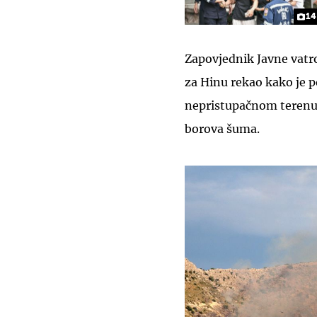
14
Zapovjednik Javne vatr
za Hinu rekao kako je 
nepristupačnom terenu i
borova šuma.