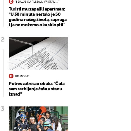
"I DALJE SU PLESALI, VRIŠTALI..."
Turisti mu zapalili apartman:
"U 30 minuta nestalo je 50
godina našeg života, supruga
i ja ne možemo oka sklopiti"
PRIMORJE
Potres zatresao obalu: "Čula
sam razbijanje čaša u stanu
iznad"