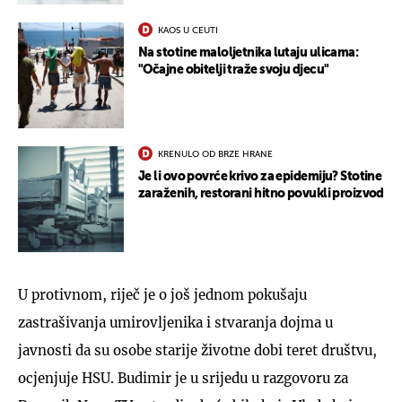
KAOS U CEUTI
Na stotine maloljetnika lutaju ulicama:
"Očajne obitelji traže svoju djecu"
KRENULO OD BRZE HRANE
Je li ovo povrće krivo za epidemiju? Stotine
zaraženih, restorani hitno povukli proizvod
U protivnom, riječ je o još jednom pokušaju
zastrašivanja umirovljenika i stvaranja dojma u
javnosti da su osobe starije životne dobi teret društvu,
ocjenjuje HSU. Budimir je u srijedu u razgovoru za