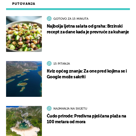
PUTOVANJA
GOTOVO ZA 15 MINUTA
Najbolja ljetna salata od graha: Brzinski
recept za dane kada je prevruće za kuhanje
15 PITANJA
Kviz općeg znanja: Za one pred kojima se i
Google može sakriti
NAJMANJA NA SVIJETU
Čudo prirode: Predivna pješčana plaža na
100 metara od mora