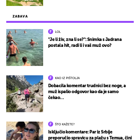
ZABAVA
LOL
"Je li živ, zna li se?": Snimka s Jadrana
postala hit, radi li i vaš muž ovo?
KAO IZ PIŠTOLJA
Dobacila komentar trudnici bez noge, a
muž ispalio odgovor kao da je samo
čekao…
ŠTO KAŽETE?
Isključio komentare: Par iz Srbije
preporučio spravicu za plažu s Temua, čini