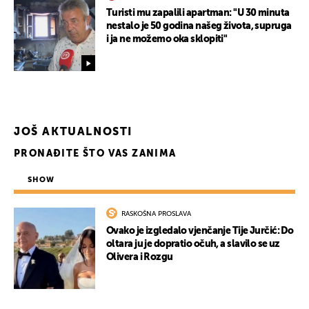
Turisti mu zapalili apartman: "U 30 minuta
nestalo je 50 godina našeg života, supruga
i ja ne možemo oka sklopiti"
JOŠ AKTUALNOSTI
PRONAĐITE ŠTO VAS ZANIMA
SHOW
RASKOŠNA PROSLAVA
Ovako je izgledalo vjenčanje Tije Jurčić: Do
oltara ju je dopratio očuh, a slavilo se uz
Olivera i Rozgu