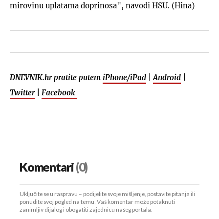
mirovinu uplatama doprinosa", navodi HSU. (Hina)
DNEVNIK.hr pratite putem
iPhone/iPad
|
Android
|
Twitter
|
Facebook
Komentari
(0)
Uključite se u raspravu – podijelite svoje mišljenje, postavite pitanja ili
ponudite svoj pogled na temu. Vaš komentar može potaknuti
zanimljiv dijalog i obogatiti zajednicu našeg portala.