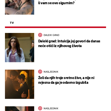
li vam se ovo sigurnim?
TV
DALEKI GRAD
Daleki grad: Intuicija joj govori da danas
neće otići iz njihovog života
NASLJEDNIK
Želi da njih troje sretno žive, a nije ni
svjesna da ga je odavno izgubila
NASLJEDNIK