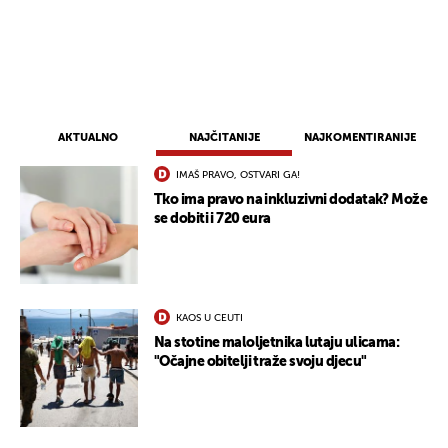
AKTUALNO
NAJČITANIJE
NAJKOMENTIRANIJE
IMAŠ PRAVO, OSTVARI GA!
Tko ima pravo na inkluzivni dodatak? Može
se dobiti i 720 eura
KAOS U CEUTI
Na stotine maloljetnika lutaju ulicama:
"Očajne obitelji traže svoju djecu"