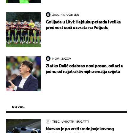
ŽALGIRIS RAZBIJEN
Golijada u Litvi: Hajduku petarda i velika
prednost uoči uzvrata na Poljudu
NOVI IZAZOV
Zlatko Dalić odabrao novi posao, odlazi u
jednu od najatraktivnijih zemalja svijeta
NOVAC
TREĆI UNIKATNI BUGATTI
Nazvan je po vrsti srednjovjekovnog