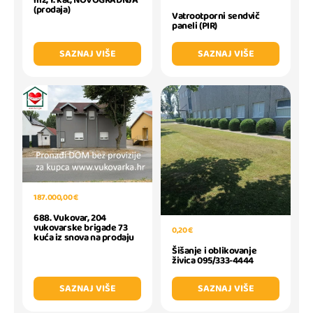
m2, 1. kat, NOVOGRADNJA
(prodaja)
Vatrootporni sendvič
paneli (PIR)
SAZNAJ VIŠE
SAZNAJ VIŠE
187.000,00 €
688. Vukovar, 204
vukovarske brigade 73
0,20 €
kuća iz snova na prodaju
Šišanje i oblikovanje
živica 095/333-4444
SAZNAJ VIŠE
SAZNAJ VIŠE