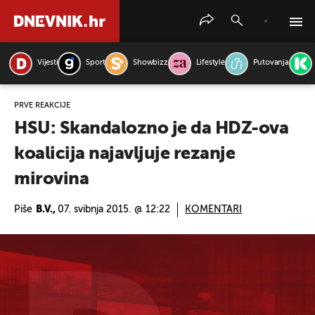
Vijesti
Sport
Showbizz
Lifestyle
Putovanja
PRETRAŽITE VIJESTI
PRVE REAKCIJE
HSU: Skandalozno je da HDZ-ova
koalicija najavljuje rezanje
mirovina
Piše
B.V.,
07. svibnja 2015. @ 12:22
KOMENTARI