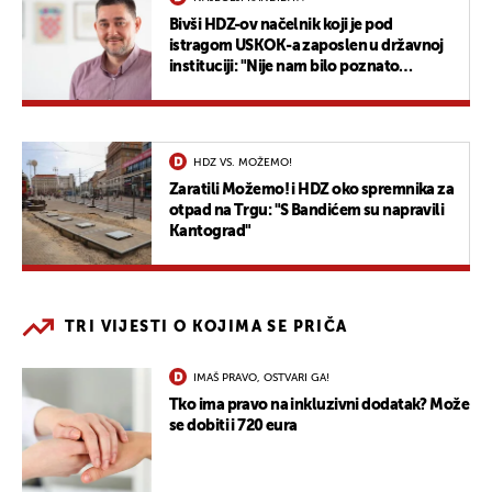
Bivši HDZ-ov načelnik koji je pod
istragom USKOK-a zaposlen u državnoj
instituciji: "Nije nam bilo poznato
postupanje"
HDZ VS. MOŽEMO!
Zaratili Možemo! i HDZ oko spremnika za
otpad na Trgu: "S Bandićem su napravili
Kantograd"
TRI VIJESTI O KOJIMA SE PRIČA
IMAŠ PRAVO, OSTVARI GA!
Tko ima pravo na inkluzivni dodatak? Može
se dobiti i 720 eura