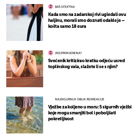
BAŠ EFEKTNA
Kada smo na zadarskoj rivi ugledali ovu
haljinu, morali smo doznati odakle je –
košta samo 18 eura
(NE)PRIMJERENA?
Svećenik kritizirao kratku odjeću usred
toplinskog vala, slažete li se s njim?
NAJSIGURNIJI OBLIK REKREACIJE
Vježbe za koljeno u moru: 5 sigurnih vježbi
koje mogu smanjiti bol i poboljšati
pokretljivost