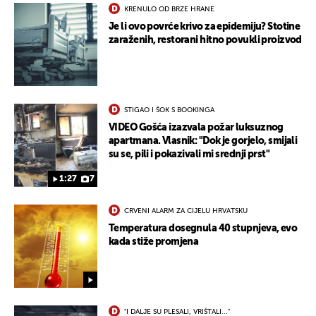
KRENULO OD BRZE HRANE
Je li ovo povrće krivo za epidemiju? Stotine
zaraženih, restorani hitno povukli proizvod
STIGAO I ŠOK S BOOKINGA
VIDEO Gošća izazvala požar luksuznog
apartmana. Vlasnik: "Dok je gorjelo, smijali
su se, pili i pokazivali mi srednji prst"
1:27
7
UKLJUČITE NOTIFIKACIJE
CRVENI ALARM ZA CIJELU HRVATSKU
Temperatura dosegnula 40 stupnjeva, evo
kada stiže promjena
"I DALJE SU PLESALI, VRIŠTALI..."