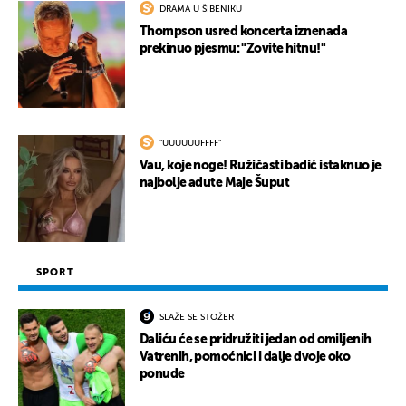
DRAMA U ŠIBENIKU
Thompson usred koncerta iznenada
prekinuo pjesmu: "Zovite hitnu!"
"UUUUUUFFFF"
Vau, koje noge! Ružičasti badić istaknuo je
najbolje adute Maje Šuput
SPORT
SLAŽE SE STOŽER
Daliću će se pridružiti jedan od omiljenih
Vatrenih, pomoćnici i dalje dvoje oko
ponude