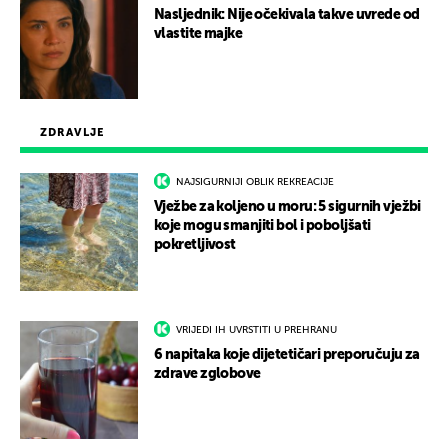
Nasljednik: Nije očekivala takve uvrede od
vlastite majke
ZDRAVLJE
NAJSIGURNIJI OBLIK REKREACIJE
Vježbe za koljeno u moru: 5 sigurnih vježbi
koje mogu smanjiti bol i poboljšati
pokretljivost
VRIJEDI IH UVRSTITI U PREHRANU
6 napitaka koje dijetetičari preporučuju za
zdrave zglobove