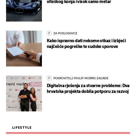
viteškog konja i visok samo metar
ZA POSLODAVCE
Kako ispravno dati nekome otkaz i izbjeći
najčešće pogreške te sudske sporove
POKROVITELJ PHILIP MORRIS ZAGREB
Digitalna rješenja za stvarne probleme: Dva
hrvatska projekta dobila potporu za razvoj
LIFESTYLE