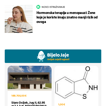
NOVO ISTRAŽIVANJE
Hormonska terapija u menopauzi: Žene
koje je koriste imaju znatno manji rizik od
ovoga
188.700,00 €
Stan: Osijek, Jug II, 62.95
1,00 €