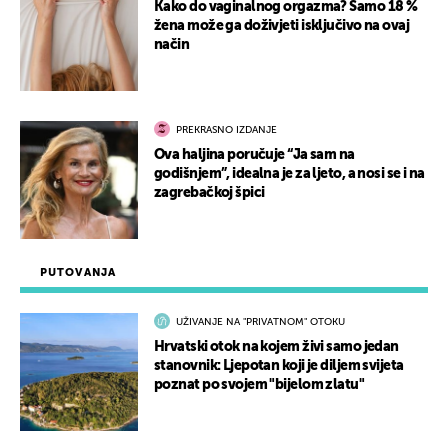
Kako do vaginalnog orgazma? Samo 18 %
žena može ga doživjeti isključivo na ovaj
način
PREKRASNO IZDANJE
Ova haljina poručuje “Ja sam na
godišnjem”, idealna je za ljeto, a nosi se i na
zagrebačkoj špici
PUTOVANJA
UŽIVANJE NA "PRIVATNOM" OTOKU
Hrvatski otok na kojem živi samo jedan
stanovnik: Ljepotan koji je diljem svijeta
poznat po svojem "bijelom zlatu"