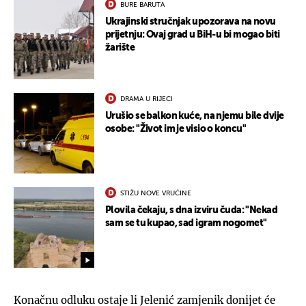
BURE BARUTA
Ukrajinski stručnjak upozorava na novu
prijetnju: Ovaj grad u BiH-u bi mogao biti
žarište
DRAMA U RIJECI
Urušio se balkon kuće, na njemu bile dvije
osobe: "Život im je visio o koncu"
STIŽU NOVE VRUĆINE
Plovila čekaju, s dna izviru čuda: "Nekad
sam se tu kupao, sad igram nogomet"
Konačnu odluku ostaje li Jelenić zamjenik donijet će