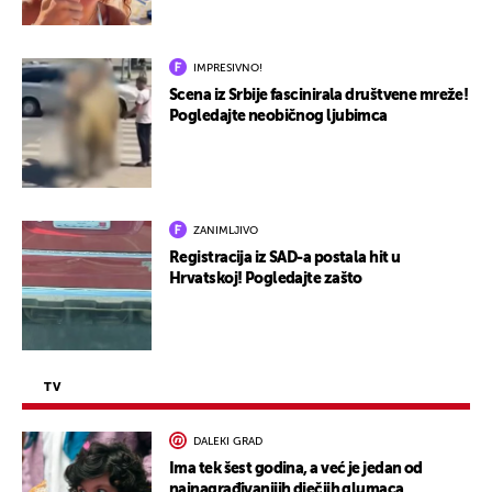
IMPRESIVNO!
Scena iz Srbije fascinirala društvene mreže!
Pogledajte neobičnog ljubimca
ZANIMLJIVO
Registracija iz SAD-a postala hit u
Hrvatskoj! Pogledajte zašto
TV
DALEKI GRAD
Ima tek šest godina, a već je jedan od
najnagrađivanijih dječjih glumaca