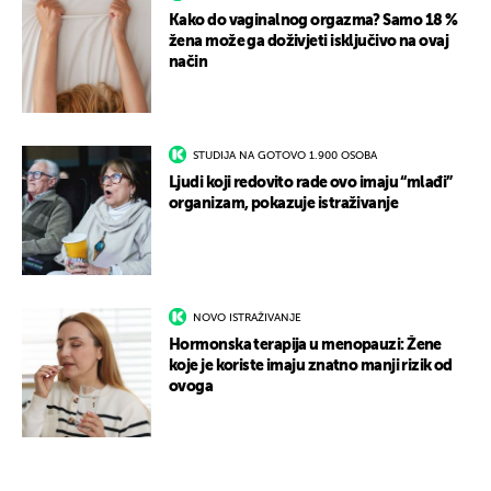
Kako do vaginalnog orgazma? Samo 18 %
žena može ga doživjeti isključivo na ovaj
način
STUDIJA NA GOTOVO 1.900 OSOBA
Ljudi koji redovito rade ovo imaju “mlađi”
organizam, pokazuje istraživanje
NOVO ISTRAŽIVANJE
Hormonska terapija u menopauzi: Žene
koje je koriste imaju znatno manji rizik od
ovoga