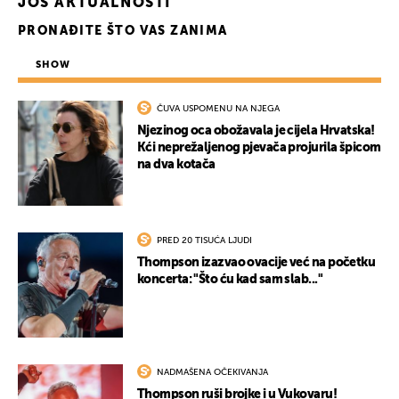
JOŠ AKTUALNOSTI
PRONAĐITE ŠTO VAS ZANIMA
SHOW
ČUVA USPOMENU NA NJEGA
Njezinog oca obožavala je cijela Hrvatska!
Kći neprežaljenog pjevača projurila špicom
na dva kotača
UKLJUČITE NOTIFIKACIJE
PRED 20 TISUĆA LJUDI
Thompson izazvao ovacije već na početku
koncerta: "Što ću kad sam slab..."
NADMAŠENA OČEKIVANJA
Thompson ruši brojke i u Vukovaru!