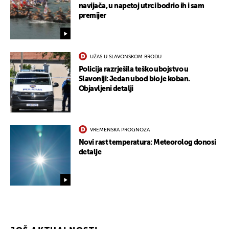
navijača, u napetoj utrci bodrio ih i sam
premijer
UŽAS U SLAVONSKOM BRODU
Policija razrješila teško ubojstvo u
Slavoniji: Jedan ubod bio je koban.
Objavljeni detalji
VREMENSKA PROGNOZA
Novi rast temperatura: Meteorolog donosi
detalje