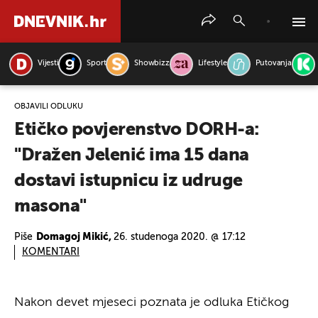
Vijesti
Sport
Showbizz
Lifestyle
Putovanja
PRETRAŽITE VIJESTI
OBJAVILI ODLUKU
Etičko povjerenstvo DORH-a:
"Dražen Jelenić ima 15 dana
dostavi istupnicu iz udruge
masona"
Piše
Domagoj Mikić,
26. studenoga 2020. @ 17:12
KOMENTARI
Nakon devet mjeseci poznata je odluka Etičkog