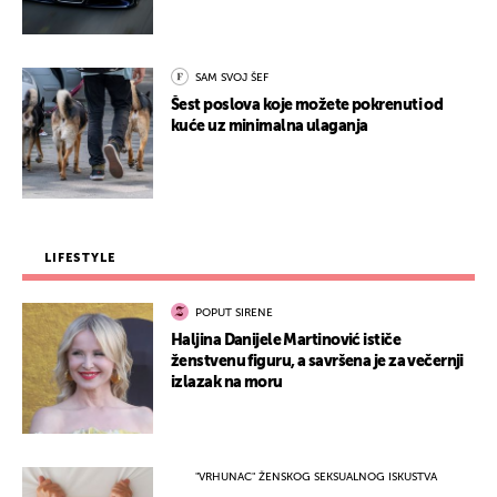
SAM SVOJ ŠEF
Šest poslova koje možete pokrenuti od
kuće uz minimalna ulaganja
LIFESTYLE
POPUT SIRENE
Haljina Danijele Martinović ističe
ženstvenu figuru, a savršena je za večernji
izlazak na moru
"VRHUNAC" ŽENSKOG SEKSUALNOG ISKUSTVA