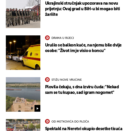
Ukrajinski stručnjak upozorava na novu
prijetnju: Ovaj grad u BiH-u bi mogao biti
žarište
DRAMA U RIJECI
Urušio se balkon kuće, na njemu bile dvije
osobe: "Život im je visio o koncu"
STIŽU NOVE VRUĆINE
Plovila čekaju, s dna izviru čuda: "Nekad
sam se tu kupao, sad igram nogomet"
OD METKOVIĆA DO PLOČA
Spektakl na Neretvi okupio desetke tisuća