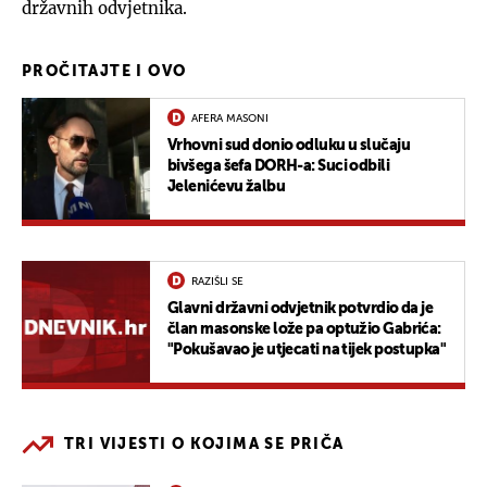
državnih odvjetnika.
PROČITAJTE I OVO
AFERA MASONI
Vrhovni sud donio odluku u slučaju
bivšega šefa DORH-a: Suci odbili
Jelenićevu žalbu
RAZIŠLI SE
Glavni državni odvjetnik potvrdio da je
član masonske lože pa optužio Gabrića:
"Pokušavao je utjecati na tijek postupka"
TRI VIJESTI O KOJIMA SE PRIČA