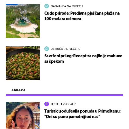
NAJMANJA NA SVIJETU
Čudo prirode: Predivna pješčana plaža na
100 metara od mora
UZ RUČAK ILI VEČERU
Savršeni prilog: Recept za najfinije mahune
sa špekom
ZABAVA
JESTE LI PROBALI?
Turisticu oduševila ponuda u Primoštenu:
"Oni su puno pametniji od nas"