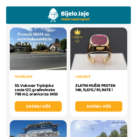
19.000,00 €
1.285,00 €
55. Vukovar Trpinjska
ZLATNI MUŠKI PRSTEN
cesta 127, građevinsko
14K, 11,67G / R1, RATE !
798 m2, oranica iza 3453
SAZNAJ VIŠE
SAZNAJ VIŠE