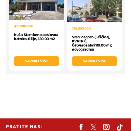
475.000,00 €
754.800,00 €
Kuća: Stambeno poslovna
Stan: Zagreb (Lašćina),
katnica, Bilje, 330.00 m2
KVATRIĆ,
Četverosobni101.00 m2,
novogradnja
SAZNAJ VIŠE
SAZNAJ VIŠE
PRATITE NAS: