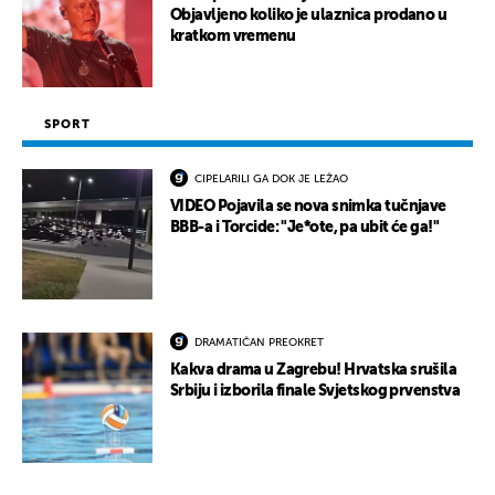
Objavljeno koliko je ulaznica prodano u
kratkom vremenu
SPORT
CIPELARILI GA DOK JE LEŽAO
VIDEO Pojavila se nova snimka tučnjave
BBB-a i Torcide: "Je*ote, pa ubit će ga!"
DRAMATIČAN PREOKRET
Kakva drama u Zagrebu! Hrvatska srušila
Srbiju i izborila finale Svjetskog prvenstva