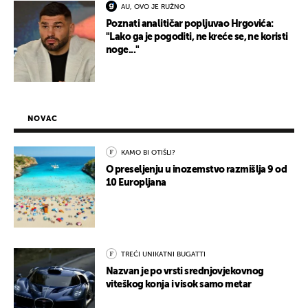
AU, OVO JE RUŽNO
Poznati analitičar popljuvao Hrgovića:
"Lako ga je pogoditi, ne kreće se, ne koristi
noge..."
NOVAC
KAMO BI OTIŠLI?
O preseljenju u inozemstvo razmišlja 9 od
10 Europljana
TREĆI UNIKATNI BUGATTI
Nazvan je po vrsti srednjovjekovnog
viteškog konja i visok samo metar