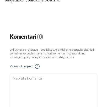
odvjetnika", odluka je DORH-a.
Komentari
(0)
Uključite se u raspravu – podijelite svoje mišljenje, postavite pitanja ili
ponudite svoj pogled na temu. Vaš komentar može potaknuti
zanimljiv dijalog i obogatiti zajednicu našeg portala.
Važna obavijest
!