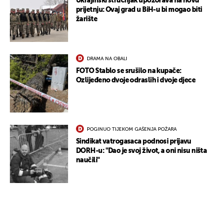
Ukrajinski stručnjak upozorava na novu
prijetnju: Ovaj grad u BiH-u bi mogao biti
žarište
DRAMA NA OBALI
FOTO Stablo se srušilo na kupače:
Ozlijeđeno dvoje odraslih i dvoje djece
POGINUO TIJEKOM GAŠENJA POŽARA
Sindikat vatrogasaca podnosi prijavu
DORH-u: "Dao je svoj život, a oni nisu ništa
naučili"