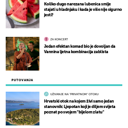
Koliko dugo narezana lubenica smije
stajati u hladnjaku i kada je više nije sigurno
jesti?
ZA KONCERT
Jedan efektan komad bio je dovoljan da
Vannina ljetna kombinacija zablista
PUTOVANJA
UŽIVANJE NA "PRIVATNOM" OTOKU
Hrvatski otok na kojem živi samo jedan
stanovnik: Ljepotan koji je diljem svijeta
poznat po svojem "bijelom zlatu"