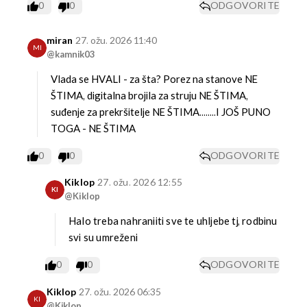
0
0
ODGOVORITE
miran
27. ožu. 2026 11:40
MI
@kamnik03
Vlada se HVALI - za šta? Porez na stanove NE
ŠTIMA, digitalna brojila za struju NE ŠTIMA,
suđenje za prekršitelje NE ŠTIMA........I JOŠ PUNO
TOGA - NE ŠTIMA
0
0
ODGOVORITE
Kiklop
27. ožu. 2026 12:55
KI
@Kiklop
Halo treba nahraniiti sve te uhljebe tj, rodbinu
svi su umreženi
0
0
ODGOVORITE
Kiklop
27. ožu. 2026 06:35
KI
@Kiklop