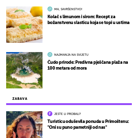
MA, SAVRŠENSTVO!
Kolač s limunom i sirom: Recept za
božanstvenu slasticu koja se topi u ustima
NAJMANJA NA SVIJETU
Čudo prirode: Predivna pješčana plaža na
100 metara od mora
ZABAVA
JESTE LI PROBALI?
Turisticu oduševila ponuda u Primoštenu:
"Oni su puno pametniji od nas"