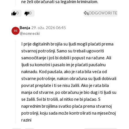
ne želi obračunati sa legalnim kriminalom.
0
0
ODGOVORITE
Benja
29. ožu. 2026 06:45
BE
@ncmrecki
I prije digitalnih brojila su ljudi mogli plaćati prema
stvarnoj potrošnji. Samo su trebali ugovoriti
samoočitanje i još bi dobili i popust na račune. Ali
ljudi su komotni i pasalo im je plaćati paušalnu
naknadu. Kod paušala, ako je rata bila veća od
stvarne potrošnje, nakon obračuna su ljudi dobivali
povrat preplate i ti se nisu žalili. Ako je rata bila
manja od stvarne, po obračunu je bio dug i ti ljudi su
se žalili. Svi bi trošili, al nitko ne bi plaćao. S
naprednim brojilima svatko plaća prema stvarnoj
potrošnji, koju sada može kontrolirati na mjesečnoj
razini