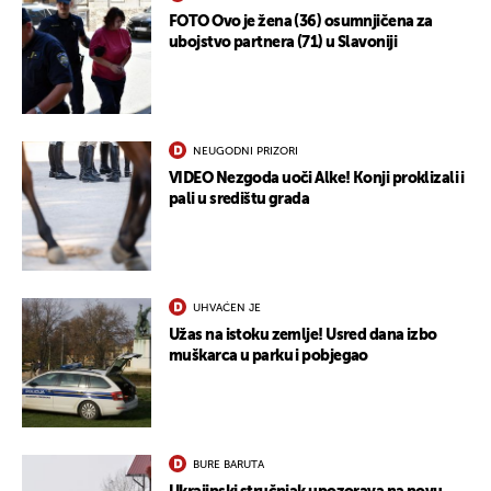
FOTO Ovo je žena (36) osumnjičena za
ubojstvo partnera (71) u Slavoniji
NEUGODNI PRIZORI
VIDEO Nezgoda uoči Alke! Konji proklizali i
pali u središtu grada
UHVAĆEN JE
Užas na istoku zemlje! Usred dana izbo
muškarca u parku i pobjegao
BURE BARUTA