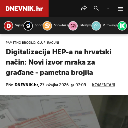
Vijesti
Sport
Showbizz
Lifestyle
Putovanja
PRETRAŽITE VIJESTI
PAMETNO BROJILO, GLUPI RAČUNI
Digitalizacija HEP-a na hrvatski
način: Novi izvor mraka za
građane - pametna brojila
Piše
DNEVNIK.hr,
27. ožujka 2026. @ 07:09
KOMENTARI