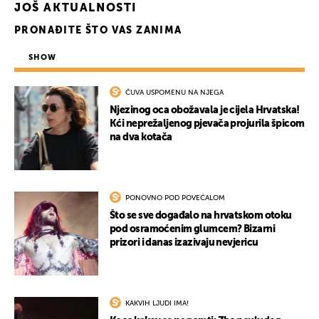
JOŠ AKTUALNOSTI
PRONAĐITE ŠTO VAS ZANIMA
SHOW
ČUVA USPOMENU NA NJEGA
Njezinog oca obožavala je cijela Hrvatska!
Kći neprežaljenog pjevača projurila špicom
na dva kotača
PONOVNO POD POVEĆALOM
Što se sve događalo na hrvatskom otoku
pod osramoćenim glumcem? Bizarni
prizori i danas izazivaju nevjericu
KAKVIH LJUDI IMA!