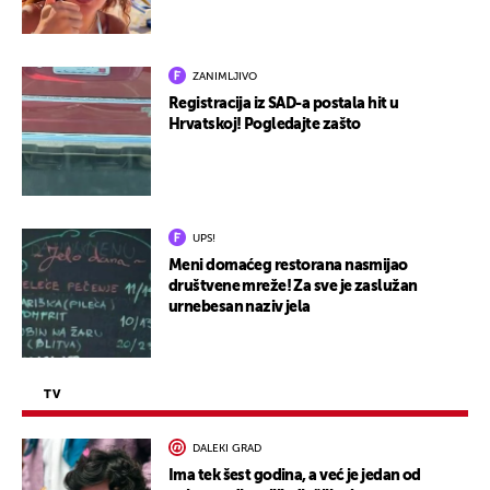
ZANIMLJIVO
Registracija iz SAD-a postala hit u
Hrvatskoj! Pogledajte zašto
UPS!
Meni domaćeg restorana nasmijao
društvene mreže! Za sve je zaslužan
urnebesan naziv jela
TV
DALEKI GRAD
Ima tek šest godina, a već je jedan od