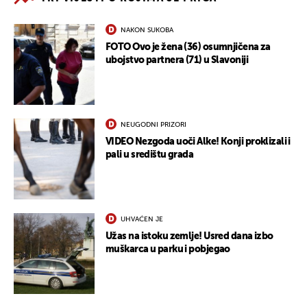
NAKON SUKOBA
FOTO Ovo je žena (36) osumnjičena za
ubojstvo partnera (71) u Slavoniji
NEUGODNI PRIZORI
VIDEO Nezgoda uoči Alke! Konji proklizali i
pali u središtu grada
UHVAĆEN JE
Užas na istoku zemlje! Usred dana izbo
muškarca u parku i pobjegao