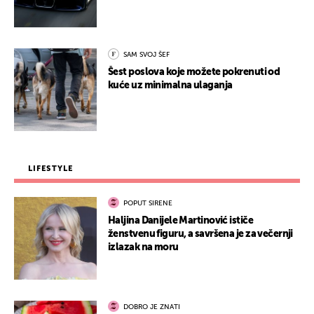
SAM SVOJ ŠEF
Šest poslova koje možete pokrenuti od
kuće uz minimalna ulaganja
LIFESTYLE
POPUT SIRENE
Haljina Danijele Martinović ističe
ženstvenu figuru, a savršena je za večernji
izlazak na moru
DOBRO JE ZNATI