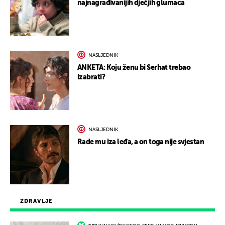
najnagrađivanijih dječjih glumaca
NASLJEDNIK
ANKETA: Koju ženu bi Serhat trebao
izabrati?
NASLJEDNIK
Rade mu iza leđa, a on toga nije svjestan
ZDRAVLJE