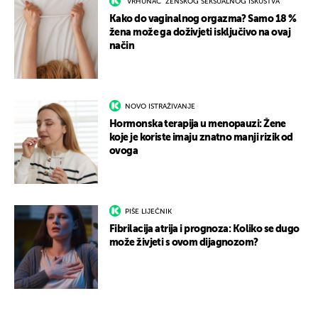
"VRHUNAC" ŽENSKOG SEKSUALNOG ISKUSTVA
Kako do vaginalnog orgazma? Samo 18 %
žena može ga doživjeti isključivo na ovaj
način
NOVO ISTRAŽIVANJE
Hormonska terapija u menopauzi: Žene
koje je koriste imaju znatno manji rizik od
ovoga
PIŠE LIJEČNIK
Fibrilacija atrija i prognoza: Koliko se dugo
može živjeti s ovom dijagnozom?