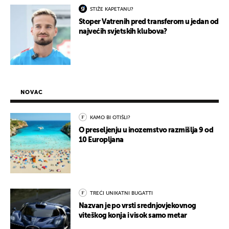
STIŽE KAPETANU?
Stoper Vatrenih pred transferom u jedan od
najvećih svjetskih klubova?
NOVAC
KAMO BI OTIŠLI?
O preseljenju u inozemstvo razmišlja 9 od
10 Europljana
TREĆI UNIKATNI BUGATTI
Nazvan je po vrsti srednjovjekovnog
viteškog konja i visok samo metar