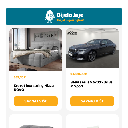
64.350,00 €
887,78 €
BMW serija 5 520d xDrive
Krevet box spring Nizza
M Sport
NOVO
SAZNAJ VIŠE
SAZNAJ VIŠE