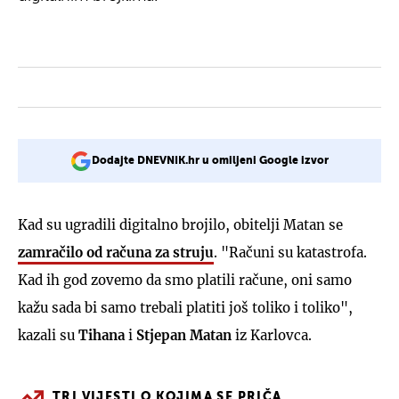
Dodajte DNEVNIK.hr u omiljeni Google izvor
Kad su ugradili digitalno brojilo, obitelji Matan se
zamračilo od računa za struju
. "Računi su katastrofa.
Kad ih god zovemo da smo platili račune, oni samo
kažu sada bi samo trebali platiti još toliko i toliko",
kazali su
Tihana
i
Stjepan Matan
iz Karlovca.
TRI VIJESTI O KOJIMA SE PRIČA