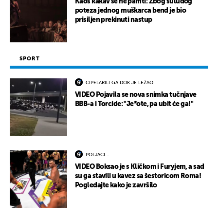
Kaos kakav se ne pamti: Zbog suludog
poteza jednog muškarca bend je bio
prisiljen prekinuti nastup
SPORT
CIPELARILI GA DOK JE LEŽAO
VIDEO Pojavila se nova snimka tučnjave
BBB-a i Torcide: "Je*ote, pa ubit će ga!"
POLJACI...
VIDEO Boksao je s Kličkom i Furyjem, a sad
su ga stavili u kavez sa šestoricom Roma!
Pogledajte kako je završilo