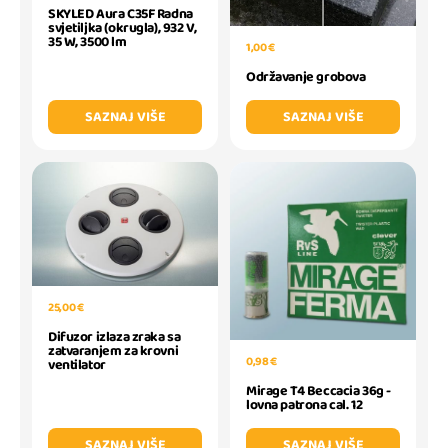
SKYLED Aura C35F Radna
svjetiljka (okrugla), 932 V,
35 W, 3500 lm
1,00 €
Održavanje grobova
SAZNAJ VIŠE
SAZNAJ VIŠE
25,00 €
Difuzor izlaza zraka sa
zatvaranjem za krovni
0,98 €
ventilator
Mirage T4 Beccacia 36g -
lovna patrona cal. 12
SAZNAJ VIŠE
SAZNAJ VIŠE