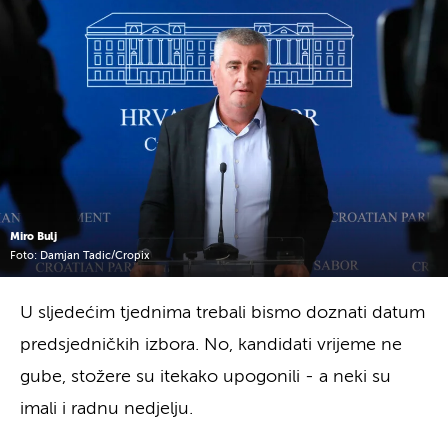
Miro Bulj
Foto: Damjan Tadic/Cropix
U sljedećim tjednima trebali bismo doznati datum
predsjedničkih izbora. No, kandidati vrijeme ne
gube, stožere su itekako upogonili - a neki su
imali i radnu nedjelju.