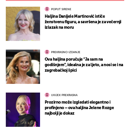
POPUT SIRENE
Haljina Danijele Martinović ističe
ženstvenu figuru, a savršena je za večernji
izlazak na moru
PREKRASNO IZDANJE
Ova haljina poručuje “Ja sam na
godišnjem”, idealna je za ljeto, a nosi se i na
zagrebačkoj špici
UVIJEK PREKRASNA
Prozirno može izgledati elegantno i
profinjeno – ova haljina Jelene Rozge
najbolji je dokaz