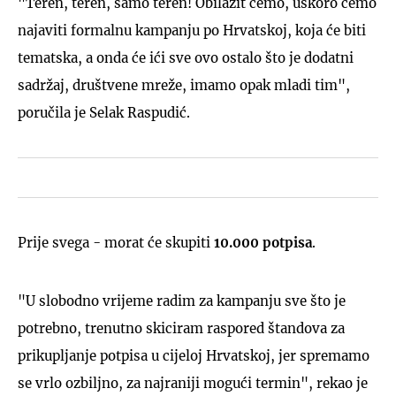
"Teren, teren, samo teren! Obilazit ćemo, uskoro ćemo
najaviti formalnu kampanju po Hrvatskoj, koja će biti
tematska, a onda će ići sve ovo ostalo što je dodatni
sadržaj, društvene mreže, imamo opak mladi tim",
poručila je Selak Raspudić.
Prije svega - morat će skupiti
10.000 potpisa
.
"U slobodno vrijeme radim za kampanju sve što je
potrebno, trenutno skiciram raspored štandova za
prikupljanje potpisa u cijeloj Hrvatskoj, jer spremamo
se vrlo ozbiljno, za najraniji mogući termin", rekao je