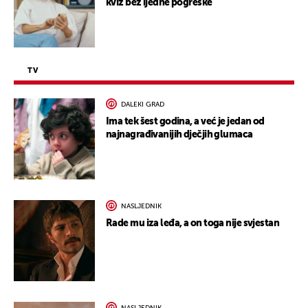
kviz bez ijedne pogreške
TV
DALEKI GRAD
Ima tek šest godina, a već je jedan od
najnagrađivanijih dječjih glumaca
NASLJEDNIK
Rade mu iza leđa, a on toga nije svjestan
NASLJEDNIK