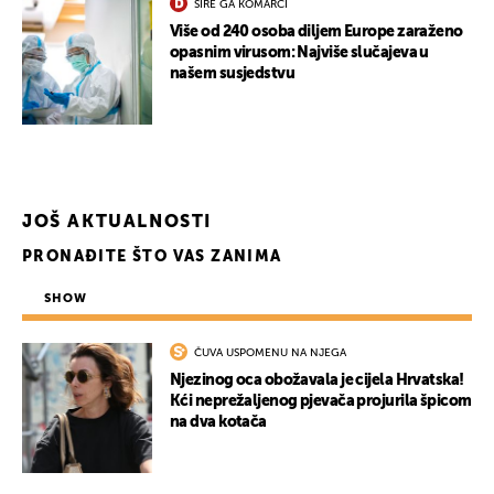
ŠIRE GA KOMARCI
Više od 240 osoba diljem Europe zaraženo
opasnim virusom: Najviše slučajeva u
našem susjedstvu
JOŠ AKTUALNOSTI
PRONAĐITE ŠTO VAS ZANIMA
SHOW
ČUVA USPOMENU NA NJEGA
Njezinog oca obožavala je cijela Hrvatska!
Kći neprežaljenog pjevača projurila špicom
na dva kotača