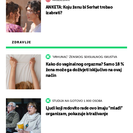
ANKETA: Koju ženu bi Serhat trebao
izabrati?
ZDRAVLJE
"VRHUNAC" ŽENSKOG SEKSUALNOG ISKUSTVA
Kako do vaginalnog orgazma? Samo 18 %
žena može ga doživjeti isključivo na ovaj
način
STUDIJA NA GOTOVO 1.900 OSOBA
Ljudi koji redovito rade ovo imaju “mlađi”
organizam, pokazuje istraživanje