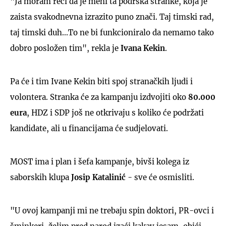
"Ja moram reći da je meni ta podrška stranke, koja je
zaista svakodnevna izrazito puno znači. Taj timski rad,
taj timski duh...To ne bi funkcioniralo da nemamo tako
dobro posložen tim", rekla je
Ivana Kekin
.
Pa će i tim Ivane Kekin biti spoj stranačkih ljudi i
volontera. Stranka će za kampanju izdvojiti oko
80.000
eura
, HDZ i SDP još ne otkrivaju s koliko će podržati
kandidate, ali u financijama će sudjelovati.
MOST ima i plan i šefa kampanje, bivši kolega iz
saborskih klupa
Josip Katalinić
- sve će osmisliti.
"U ovoj kampanji mi ne trebaju spin doktori, PR-ovci i