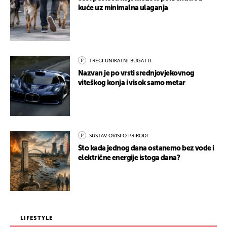
kuće uz minimalna ulaganja
TREĆI UNIKATNI BUGATTI
Nazvan je po vrsti srednjovjekovnog
viteškog konja i visok samo metar
SUSTAV OVISI O PRIRODI
Što kada jednog dana ostanemo bez vode i
električne energije istoga dana?
LIFESTYLE