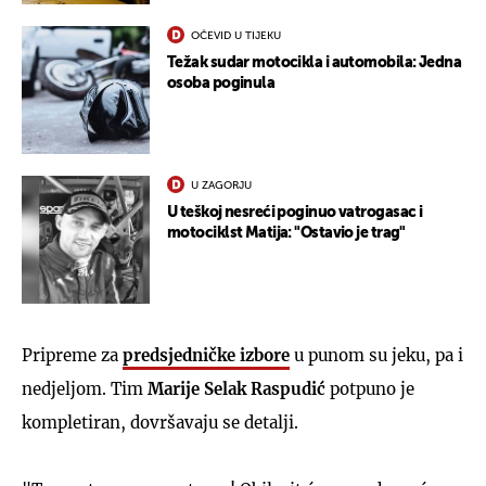
OČEVID U TIJEKU
Težak sudar motocikla i automobila: Jedna
osoba poginula
U ZAGORJU
U teškoj nesreći poginuo vatrogasac i
motociklst Matija: "Ostavio je trag"
Pripreme za
predsjedničke izbore
u punom su jeku, pa i
nedjeljom. Tim
Marije Selak Raspudić
potpuno je
kompletiran, dovršavaju se detalji.