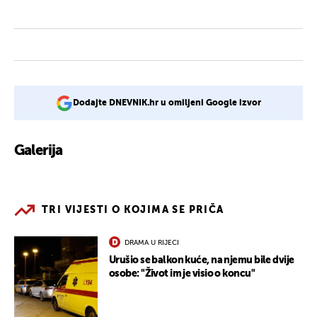
Dodajte DNEVNIK.hr u omiljeni Google izvor
Galerija
4
TRI VIJESTI O KOJIMA SE PRIČA
DRAMA U RIJECI
Urušio se balkon kuće, na njemu bile dvije
osobe: "Život im je visio o koncu"