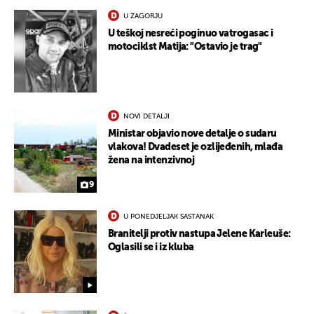
U ZAGORJU
U teškoj nesreći poginuo vatrogasac i
motociklst Matija: "Ostavio je trag"
NOVI DETALJI
Ministar objavio nove detalje o sudaru
vlakova! Dvadeset je ozlijeđenih, mlađa
žena na intenzivnoj
9
U PONEDJELJAK SASTANAK
Branitelji protiv nastupa Jelene Karleuše:
Oglasili se i iz kluba