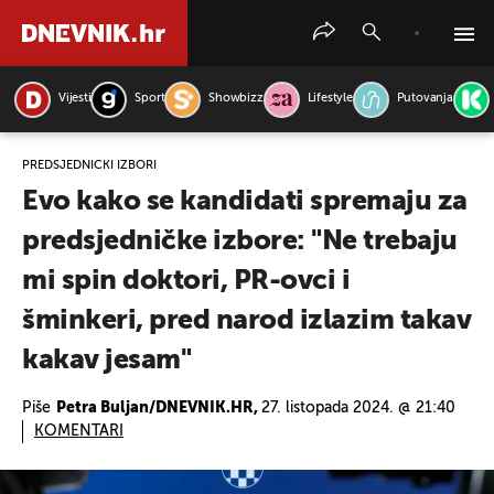
Vijesti
Sport
Showbizz
Lifestyle
Putovanja
PRETRAŽITE VIJESTI
PREDSJEDNIČKI IZBORI
Evo kako se kandidati spremaju za
predsjedničke izbore: "Ne trebaju
mi spin doktori, PR-ovci i
šminkeri, pred narod izlazim takav
kakav jesam"
Piše
Petra Buljan/DNEVNIK.HR,
27. listopada 2024. @ 21:40
KOMENTARI