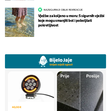
NAJSIGURNIJI OBLIK REKREACIJE
Vježbe za koljeno u moru: 5 sigurnih vježbi
koje mogu smanjiti bol i poboljšati
pokretljivost
40,00 €