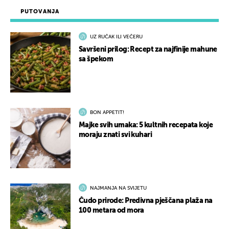
PUTOVANJA
UZ RUČAK ILI VEČERU
Savršeni prilog: Recept za najfinije mahune
sa špekom
BON APPETIT!
Majke svih umaka: 5 kultnih recepata koje
moraju znati svi kuhari
NAJMANJA NA SVIJETU
Čudo prirode: Predivna pješčana plaža na
100 metara od mora