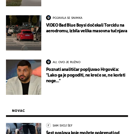
POJAVILA SE SNIMKA
VIDEO Bad Blue Boysi dočekali Torcidu na
aerodromu, izbila velika masovna tučnjava
AU, OVO JE RUŽNO
Poznati analitičar popljuvao Hrgovića:
"Lako ga je pogoditi, ne kreće se, ne koristi
noge..."
NOVAC
SAM SVOJ ŠEF
Šest poslova koje možete pokrenuti od