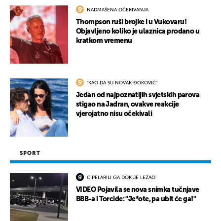
NADMAŠENA OČEKIVANJA
Thompson ruši brojke i u Vukovaru!
Objavljeno koliko je ulaznica prodano u
kratkom vremenu
"KAO DA SU NOVAK ĐOKOVIĆ"
Jedan od najpoznatijih svjetskih parova
stigao na Jadran, ovakve reakcije
vjerojatno nisu očekivali
SPORT
CIPELARILI GA DOK JE LEŽAO
VIDEO Pojavila se nova snimka tučnjave
BBB-a i Torcide: "Je*ote, pa ubit će ga!"