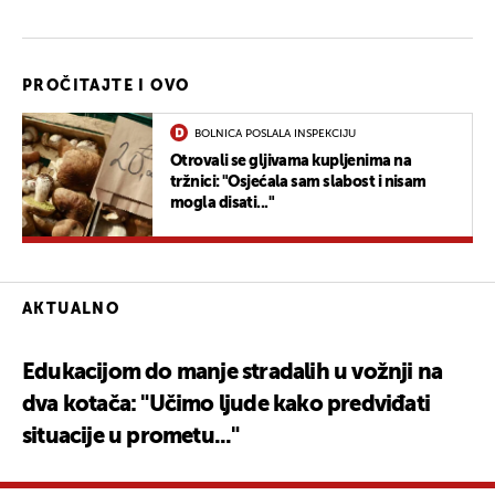
PROČITAJTE I OVO
BOLNICA POSLALA INSPEKCIJU
Otrovali se gljivama kupljenima na
tržnici: "Osjećala sam slabost i nisam
mogla disati..."
AKTUALNO
Edukacijom do manje stradalih u vožnji na
dva kotača: "Učimo ljude kako predviđati
situacije u prometu..."