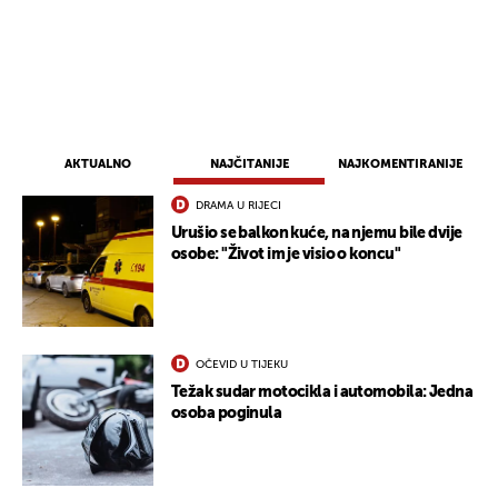
UKLJUČITE NOTIFIKACIJE
AKTUALNO
NAJČITANIJE
NAJKOMENTIRANIJE
DRAMA U RIJECI
Urušio se balkon kuće, na njemu bile dvije
osobe: "Život im je visio o koncu"
OČEVID U TIJEKU
Težak sudar motocikla i automobila: Jedna
osoba poginula