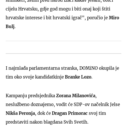
šminkeri, želim pred narod izaći kakav jesam, obići
cijelu Hrvatsku, gdje god mogu i biti onaj koji štiti
hrvatske interese i bit hrvatski igrač", poručio je
Miro
Bulj
.
I najmlađa parlamentarna stranka, DOMiNO okupila je
tim oko svoje kandidatkinje
Branke Lozo
.
Kampanju predsjednika
Zorana Milanovića
,
neslužbeno doznajemo, vodit će SDP-ov načelnik Jelse
Nikša Peronja
, dok će
Dragan Primorac
svoj tim
predstaviti nakon blagdana Svih Svetih.