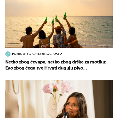
POKROVITELJ CARLSBERG CROATIA
Netko zbog ćevapa, netko zbog drške za motiku:
Evo zbog čega sve Hrvati duguju pivo...