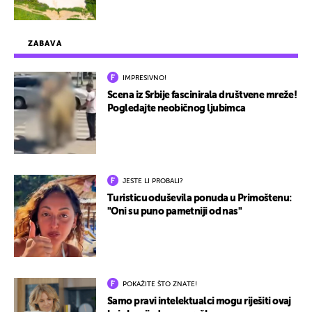
ZABAVA
IMPRESIVNO!
Scena iz Srbije fascinirala društvene mreže!
Pogledajte neobičnog ljubimca
JESTE LI PROBALI?
Turisticu oduševila ponuda u Primoštenu:
"Oni su puno pametniji od nas"
POKAŽITE ŠTO ZNATE!
Samo pravi intelektualci mogu riješiti ovaj