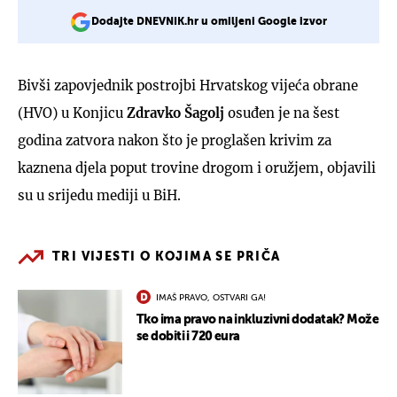
Dodajte DNEVNIK.hr u omiljeni Google izvor
Bivši zapovjednik postrojbi Hrvatskog vijeća obrane
(HVO) u Konjicu
Zdravko Šagolj
osuđen je na šest
godina zatvora nakon što je proglašen krivim za
kaznena djela poput trovine drogom i oružjem, objavili
su u srijedu mediji u BiH.
TRI VIJESTI O KOJIMA SE PRIČA
IMAŠ PRAVO, OSTVARI GA!
Tko ima pravo na inkluzivni dodatak? Može
se dobiti i 720 eura