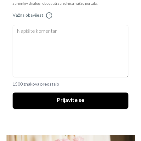
zanimljiv dijalog i obogatiti zajednicu našeg portala.
Važna obavijest
!
1500 znakova preostalo
Prijavite se