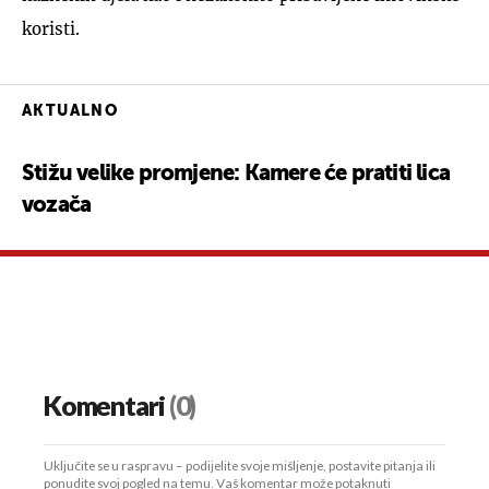
koristi.
AKTUALNO
Stižu velike promjene: Kamere će pratiti lica
vozača
Komentari
(0)
Uključite se u raspravu – podijelite svoje mišljenje, postavite pitanja ili
ponudite svoj pogled na temu. Vaš komentar može potaknuti