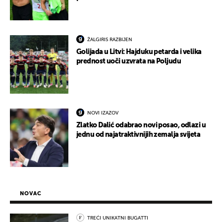
ŽALGIRIS RAZBIJEN
Golijada u Litvi: Hajduku petarda i velika
prednost uoči uzvrata na Poljudu
NOVI IZAZOV
Zlatko Dalić odabrao novi posao, odlazi u
jednu od najatraktivnijih zemalja svijeta
NOVAC
TREĆI UNIKATNI BUGATTI