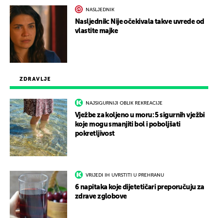
NASLJEDNIK
Nasljednik: Nije očekivala takve uvrede od
vlastite majke
ZDRAVLJE
NAJSIGURNIJI OBLIK REKREACIJE
Vježbe za koljeno u moru: 5 sigurnih vježbi
koje mogu smanjiti bol i poboljšati
pokretljivost
VRIJEDI IH UVRSTITI U PREHRANU
6 napitaka koje dijetetičari preporučuju za
zdrave zglobove