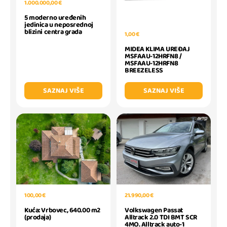
1.000.000,00 €
5 moderno uređenih
jedinica u neposrednoj
blizini centra grada
1,00 €
MIDEA KLIMA UREĐAJ
MSFAAU-12HRFN8 /
MSFAAU-12HRFN8
BREEZELESS
SAZNAJ VIŠE
SAZNAJ VIŠE
21.990,00 €
100,00 €
Volkswagen Passat
Kuća: Vrbovec, 640.00 m2
Alltrack 2.0 TDI BMT SCR
(prodaja)
4MO. Alltrack auto-1