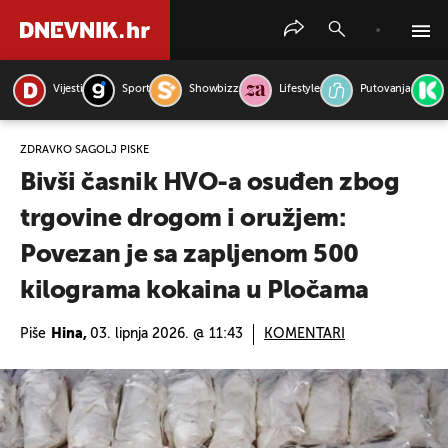
Vijesti
Sport
Showbizz
Lifestyle
Putovanja
PRETRAŽITE VIJESTI
ZDRAVKO ŠAGOLJ PISKE
Bivši časnik HVO-a osuđen zbog
trgovine drogom i oružjem:
Povezan je sa zapljenom 500
kilograma kokaina u Pločama
Piše
Hina,
03. lipnja 2026. @ 11:43
KOMENTARI