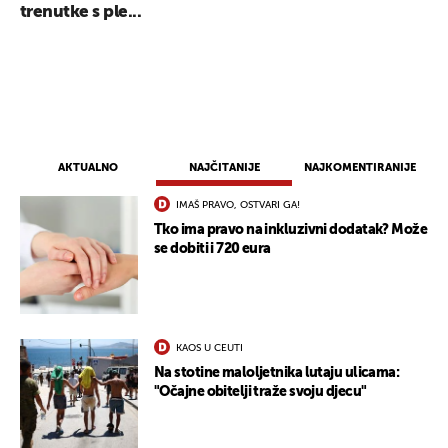
trenutke s ple...
AKTUALNO
NAJČITANIJE
NAJKOMENTIRANIJE
IMAŠ PRAVO, OSTVARI GA!
Tko ima pravo na inkluzivni dodatak? Može
se dobiti i 720 eura
KAOS U CEUTI
Na stotine maloljetnika lutaju ulicama:
"Očajne obitelji traže svoju djecu"