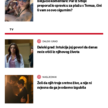
Isključio komentare: Par iz Srbije
preporučio spravicu za plažu s Temua, čini
li vam se ovo sigurnim?
TV
DALEKI GRAD
Daleki grad: Intuicija joj govori da danas
neće otići iz njihovog života
NASLJEDNIK
Želi da njih troje sretno žive, a nije ni
svjesna da ga je odavno izgubila