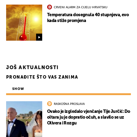
CRVENI ALARM ZA CIJELU HRVATSKU
Temperatura dosegnula 40 stupnjeva, evo
kada stiže promjena
UKLJUČITE NOTIFIKACIJE
JOŠ AKTUALNOSTI
PRONAĐITE ŠTO VAS ZANIMA
SHOW
RASKOŠNA PROSLAVA
Ovako je izgledalo vjenčanje Tije Jurčić: Do
oltara ju je dopratio očuh, a slavilo se uz
Olivera i Rozgu