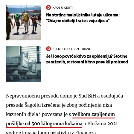
KAOS U CEUTI
Na stotine maloljetnika lutaju ulicama:
"Očajne obitelji traže svoju djecu"
KRENULO OD BRZE HRANE
Je li ovo povrće krivo za epidemiju? Stotine
zaraženih, restorani hitno povukli proizvod
Nepravomoćnu presudu donio je Sud BiH a osuđujuća
presuda Šagolju izrečena je zbog počinjenja niza
kaznenih djela i povezana je s
velikom zapljenom
pošiljke od 500 kilograma kokaina
u Pločama 2021.
godine koja je tamo pristigla iz Ekvadora.