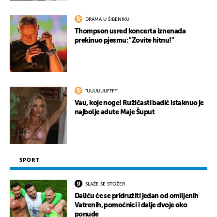
DRAMA U ŠIBENIKU
Thompson usred koncerta iznenada
prekinuo pjesmu: "Zovite hitnu!"
"UUUUUUFFFF"
Vau, koje noge! Ružičasti badić istaknuo je
najbolje adute Maje Šuput
SPORT
SLAŽE SE STOŽER
Daliću će se pridružiti jedan od omiljenih
Vatrenih, pomoćnici i dalje dvoje oko
ponude