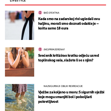
LIFESTYLE
BAŠ EFEKTNA
Kada smo na zadarskoj rivi ugledali ovu
haljinu, morali smo doznati odakle je –
košta samo 18 eura
(NE)PRIMJERENA?
Svećenik kritizirao kratku odjeću usred
toplinskog vala, slažete li se s njim?
NAJSIGURNIJI OBLIK REKREACIJE
Vježbe za koljeno u moru: 5 sigurnih vježbi
koje mogu smanjiti bol i poboljšati
pokretljivost