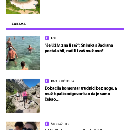
ZABAVA
LOL
"Je li živ, zna li se?": Snimka s Jadrana
postala hit, radi li i vaš muž ovo?
KAO IZ PIŠTOLJA
Dobacila komentar trudnici bez noge, a
muž ispalio odgovor kao da je samo
čekao…
ŠTO KAŽETE?