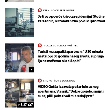
KRENULO OD BRZE HRANE
Je li ovo povrće krivo za epidemiju? Stotine
zaraženih, restorani hitno povukli proizvod
"I DALJE SU PLESALI, VRIŠTALI..."
Turisti mu zapalili apartman: "U 30 minuta
nestalo je 50 godina našeg života, supruga
i ja ne možemo oka sklopiti"
STIGAO I ŠOK S BOOKINGA
VIDEO Gošća izazvala požar luksuznog
apartmana. Vlasnik: "Dok je gorjelo, smijali
su se, pili i pokazivali mi srednji prst"
1:27
7