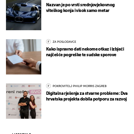
Nazvan je po vrsti srednjovjekovnog
viteškog konja i visok samo metar
ZA POSLODAVCE
Kako ispravno dati nekome otkaz i izbjeći
najčešće pogreške te sudske sporove
POKROVITELJ PHILIP MORRIS ZAGREB
Digitalna rješenja za stvarne probleme: Dva
hrvatska projekta dobila potporu za razvoj