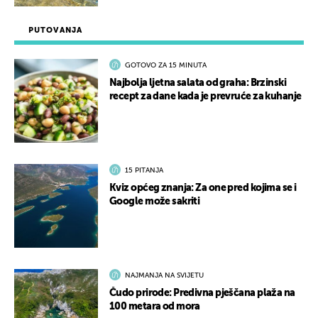
PUTOVANJA
GOTOVO ZA 15 MINUTA
Najbolja ljetna salata od graha: Brzinski
recept za dane kada je prevruće za kuhanje
15 PITANJA
Kviz općeg znanja: Za one pred kojima se i
Google može sakriti
NAJMANJA NA SVIJETU
Čudo prirode: Predivna pješčana plaža na
100 metara od mora