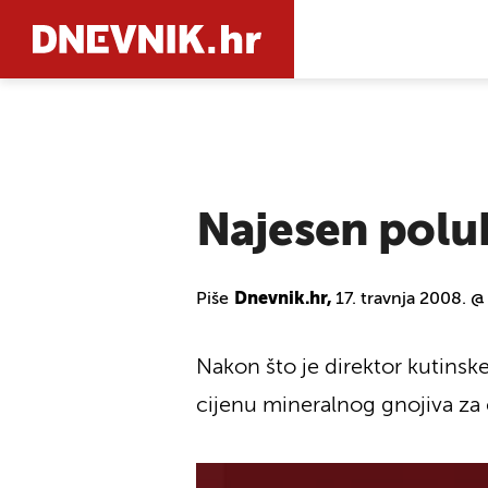
PRETRAŽIT
Najesen polub
Piše
Dnevnik.hr,
17. travnja 2008. @
Nakon što je direktor kutinsk
cijenu mineralnog gnojiva za č