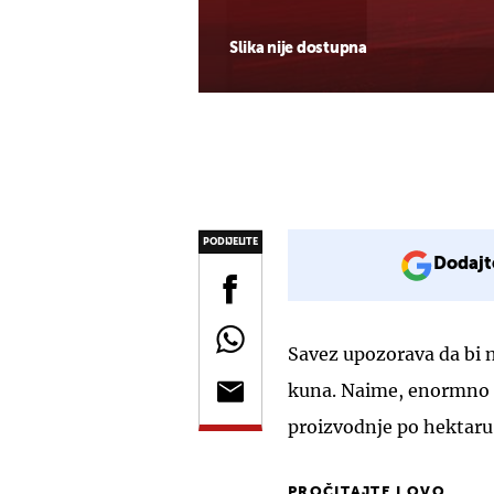
Slika nije dostupna
PODIJELITE
Dodajt
Savez upozorava da bi n
kuna. Naime, enormno p
proizvodnje po hektaru 
PROČITAJTE I OVO