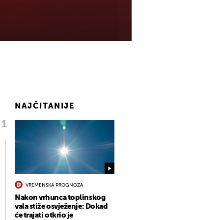
NAJČITANIJE
VREMENSKA PROGNOZA
Nakon vrhunca toplinskog
vala stiže osvježenje: Dokad
će trajati otkrio je