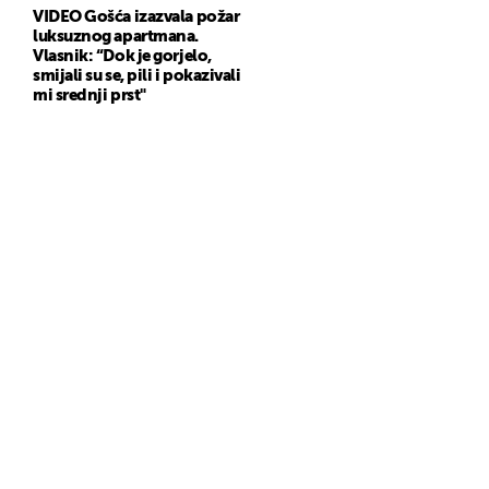
VIDEO Gošća izazvala požar
luksuznog apartmana.
Vlasnik: “Dok je gorjelo,
smijali su se, pili i pokazivali
mi srednji prst"