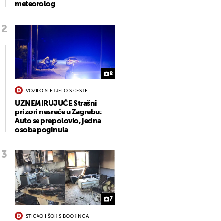
meteorolog
8
VOZILO SLETJELO S CESTE
UZNEMIRUJUĆE Strašni
prizori nesreće u Zagrebu:
Auto se prepolovio, jedna
osoba poginula
7
STIGAO I ŠOK S BOOKINGA