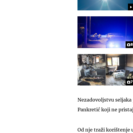
8
7
Nezadovoljstvu seljaka 
Pankretić koji ne prist
Od nje traži korištenje 