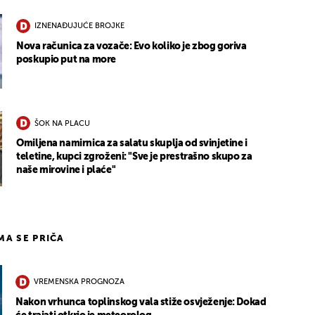
IZNENAĐUJUĆE BROJKE
Nova računica za vozače: Evo koliko je zbog goriva
poskupio put na more
ŠOK NA PLACU
Omiljena namirnica za salatu skuplja od svinjetine i
teletine, kupci zgroženi: "Sve je prestrašno skupo za
naše mirovine i plaće"
IMA SE PRIČA
VREMENSKA PROGNOZA
Nakon vrhunca toplinskog vala stiže osvježenje: Dokad