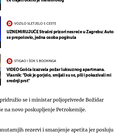
će trajati otkrio je meteorolog
VOZILO SLETJELO S CESTE
UZNEMIRUJUĆE Strašni prizori nesreće u Zagrebu: Auto
se prepolovio, jedna osoba poginula
STIGAO I ŠOK S BOOKINGA
VIDEO Gošća izazvala požar luksuznog apartmana.
Vlasnik: “Dok je gorjelo, smijali su se, pili i pokazivali mi
srednji prst"
pridružio se i ministar poljoprivrede Božidar
aje na novo poskupljenje Petrokemije.
unutarnjih rezervi i smanjenje apetita jer posluju