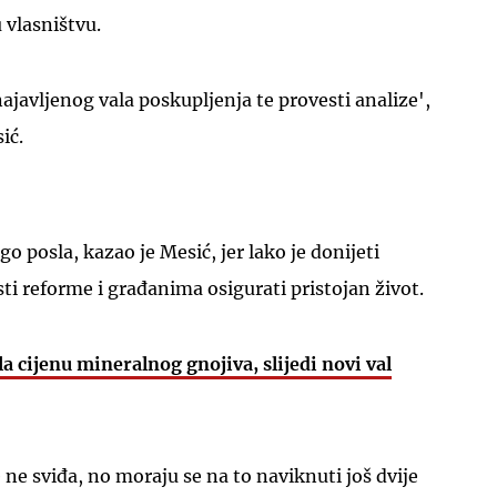
 vlasništvu.
ajavljenog vala poskupljenja te provesti analize',
ić.
UKLJUČITE NOTIFIKACIJE
 posla, kazao je Mesić, jer lako je donijeti
ti reforme i građanima osigurati pristojan život.
 cijenu mineralnog gnojiva, slijedi novi val
ne sviđa, no moraju se na to naviknuti još dvije