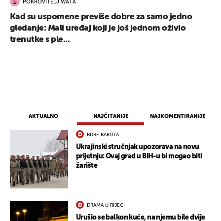
POKROVITELJ WATA
Kad su uspomene previše dobre za samo jedno
gledanje: Mali uređaj koji je još jednom oživio
trenutke s ple...
AKTUALNO
NAJČITANIJE
NAJKOMENTIRANIJE
BURE BARUTA
Ukrajinski stručnjak upozorava na novu
prijetnju: Ovaj grad u BiH-u bi mogao biti
žarište
DRAMA U RIJECI
Urušio se balkon kuće, na njemu bile dvije