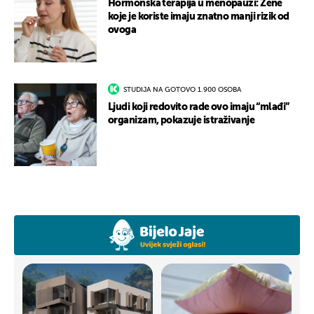
Hormonska terapija u menopauzi: Žene
koje je koriste imaju znatno manji rizik od
ovoga
STUDIJA NA GOTOVO 1.900 OSOBA
Ljudi koji redovito rade ovo imaju “mlađi”
organizam, pokazuje istraživanje