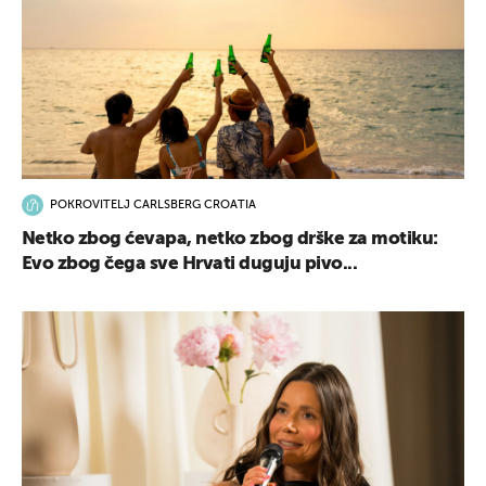
POKROVITELJ CARLSBERG CROATIA
Netko zbog ćevapa, netko zbog drške za motiku:
Evo zbog čega sve Hrvati duguju pivo...