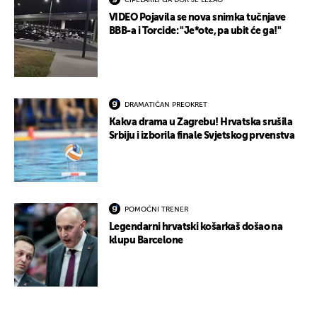
CIPELARILI GA DOK JE LEŽAO
VIDEO Pojavila se nova snimka tučnjave
BBB-a i Torcide: "Je*ote, pa ubit će ga!"
DRAMATIČAN PREOKRET
Kakva drama u Zagrebu! Hrvatska srušila
Srbiju i izborila finale Svjetskog prvenstva
POMOĆNI TRENER
Legendarni hrvatski košarkaš došao na
klupu Barcelone