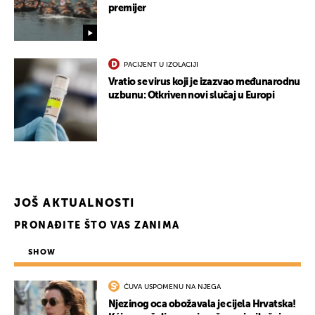
premijer
PACIJENT U IZOLACIJI
Vratio se virus koji je izazvao međunarodnu
uzbunu: Otkriven novi slučaj u Europi
JOŠ AKTUALNOSTI
PRONAĐITE ŠTO VAS ZANIMA
SHOW
UKLJUČITE NOTIFIKACIJE
ČUVA USPOMENU NA NJEGA
Njezinog oca obožavala je cijela Hrvatska!