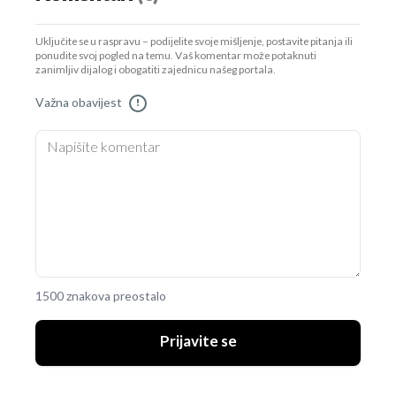
Uključite se u raspravu – podijelite svoje mišljenje, postavite pitanja ili
ponudite svoj pogled na temu. Vaš komentar može potaknuti
zanimljiv dijalog i obogatiti zajednicu našeg portala.
Važna obavijest
!
1500 znakova preostalo
Prijavite se