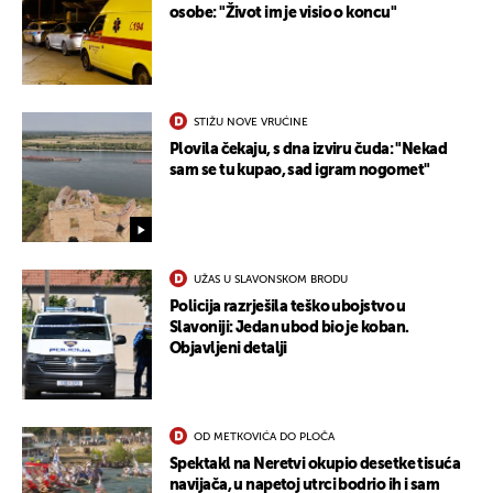
osobe: "Život im je visio o koncu"
STIŽU NOVE VRUĆINE
Plovila čekaju, s dna izviru čuda: "Nekad
sam se tu kupao, sad igram nogomet"
UŽAS U SLAVONSKOM BRODU
Policija razrješila teško ubojstvo u
Slavoniji: Jedan ubod bio je koban.
Objavljeni detalji
OD METKOVIĆA DO PLOČA
Spektakl na Neretvi okupio desetke tisuća
navijača, u napetoj utrci bodrio ih i sam