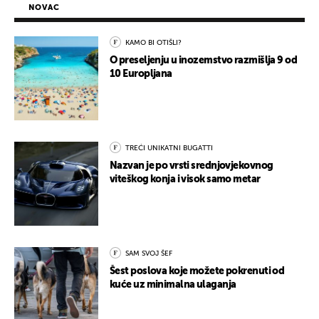
NOVAC
KAMO BI OTIŠLI?
O preseljenju u inozemstvo razmišlja 9 od
10 Europljana
TREĆI UNIKATNI BUGATTI
Nazvan je po vrsti srednjovjekovnog
viteškog konja i visok samo metar
SAM SVOJ ŠEF
Šest poslova koje možete pokrenuti od
kuće uz minimalna ulaganja