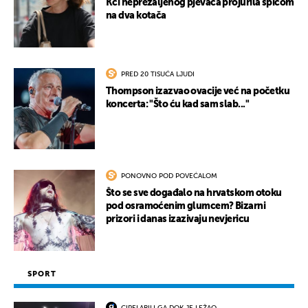
Kći neprežaljenog pjevača projurila špicom
na dva kotača
PRED 20 TISUĆA LJUDI
Thompson izazvao ovacije već na početku
koncerta: "Što ću kad sam slab..."
PONOVNO POD POVEĆALOM
Što se sve događalo na hrvatskom otoku
pod osramoćenim glumcem? Bizarni
prizori i danas izazivaju nevjericu
SPORT