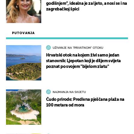
godišnjem”, idealna je za ljeto, a nosi se i na
zagrebačkoj špici
PUTOVANJA
UŽIVANJE NA "PRIVATNOM" OTOKU
Hrvatski otok na kojem živi samo jedan
stanovnik: Ljepotan koji je diljem svijeta
poznat po svojem "bijelom zlatu"
NAJMANJA NA SVIJETU
Čudo prirode: Predivna pješčana plaža na
100 metara od mora