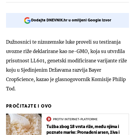
Dodajte DNEVNIK.hr u omiljeni Google izvor
Dužnosnici te nizozemske luke proveli su testiranja
uvozne riže deklarirane kao ne-GMO, koja su utvrdila
prisutnost LL601, genetski modificirane varijante riže
koju u Sjedinjenim Državama razvija Bayer
CropScience, kazao je glasnogovornik Komisije Philip
Tod.
PROČITAJTE I OVO
PROTIV INTERNET-PLATFORME
Tužba zbog 18 vrsta riže, među njima i
poznate marke: Pronađeni arsen, živa i