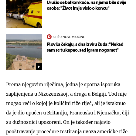
Urušio se balkon kuće, na njemu bile dvije
osobe: "Život im je visio o koncu"
STIŽU NOVE VRUĆINE
Plovila čekaju, s dna izviru čuda: "Nekad
sam se tu kupao, sad igram nogomet"
Prema njegovim riječima, jedna je sporna isporuka
zaplijenjena u Nizozemskoj, a druga u Belgiji. Tod nije
mogao reći o kojoj je količini riže riječ, ali je istaknuo
da je dio upućen u Britaniju, Francusku i Njemačku, čiji
su dužnosnici upozoreni. On je također najavio
pooštravanje procedure testiranja uvoza američke riže.