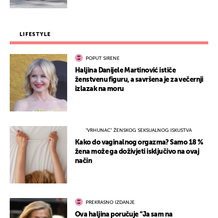
LIFESTYLE
POPUT SIRENE
Haljina Danijele Martinović ističe
ženstvenu figuru, a savršena je za večernji
izlazak na moru
"VRHUNAC" ŽENSKOG SEKSUALNOG ISKUSTVA
Kako do vaginalnog orgazma? Samo 18 %
žena može ga doživjeti isključivo na ovaj
način
PREKRASNO IZDANJE
Ova haljina poručuje “Ja sam na