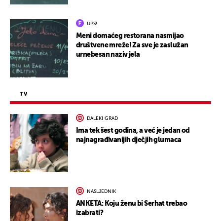
UPS!
Meni domaćeg restorana nasmijao
društvene mreže! Za sve je zaslužan
urnebesan naziv jela
TV
DALEKI GRAD
Ima tek šest godina, a već je jedan od
najnagrađivanijih dječjih glumaca
NASLJEDNIK
ANKETA: Koju ženu bi Serhat trebao
izabrati?