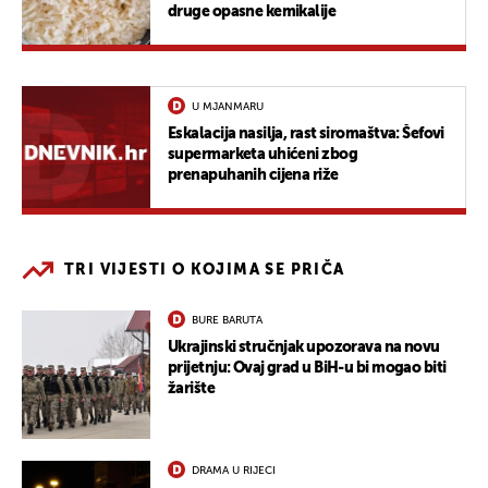
druge opasne kemikalije
U MJANMARU
Eskalacija nasilja, rast siromaštva: Šefovi
supermarketa uhićeni zbog
prenapuhanih cijena riže
TRI VIJESTI O KOJIMA SE PRIČA
BURE BARUTA
Ukrajinski stručnjak upozorava na novu
prijetnju: Ovaj grad u BiH-u bi mogao biti
žarište
DRAMA U RIJECI