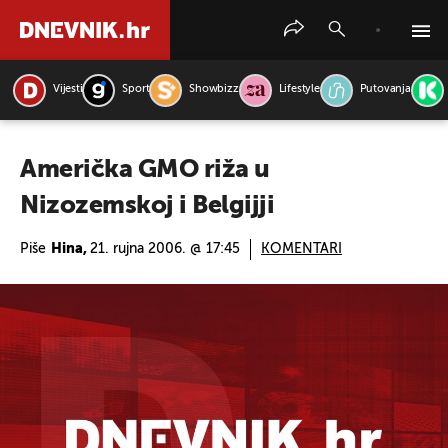
Vijesti
Sport
Showbizz
Lifestyle
Putovanja
PRETRAŽITE VIJESTI
Američka GMO riža u
Nizozemskoj i Belgijji
Piše
Hina,
21. rujna 2006. @ 17:45
KOMENTARI