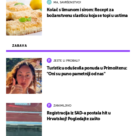
MA, SAVRŠENSTVO!
Kolač s limunom i sirom: Recept za
božanstvenu slasticu koja se topi u ustima
ZABAVA
JESTE LI PROBALI?
Turisticu oduševila ponuda u Primoštenu:
"Oni su puno pametniji od nas"
ZANIMLJIVO
Registracija iz SAD-a postala hit u
Hrvatskoj! Pogledajte zašto