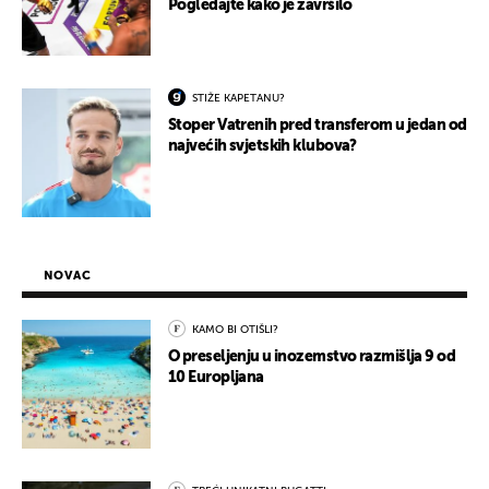
Pogledajte kako je završilo
STIŽE KAPETANU?
Stoper Vatrenih pred transferom u jedan od
najvećih svjetskih klubova?
NOVAC
KAMO BI OTIŠLI?
O preseljenju u inozemstvo razmišlja 9 od
10 Europljana