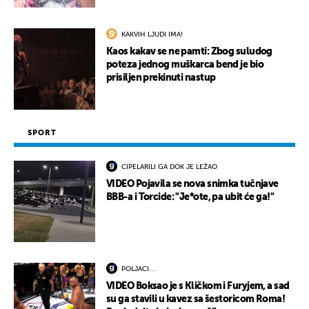
KAKVIH LJUDI IMA!
Kaos kakav se ne pamti: Zbog suludog
poteza jednog muškarca bend je bio
prisiljen prekinuti nastup
SPORT
CIPELARILI GA DOK JE LEŽAO
VIDEO Pojavila se nova snimka tučnjave
BBB-a i Torcide: "Je*ote, pa ubit će ga!"
POLJACI...
VIDEO Boksao je s Kličkom i Furyjem, a sad
su ga stavili u kavez sa šestoricom Roma!