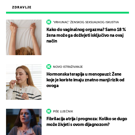
ZDRAVLJE
"VRHUNAC" ŽENSKOG SEKSUALNOG ISKUSTVA
Kako do vaginalnog orgazma? Samo 18 %
žena može ga doživjeti isključivo na ovaj
način
NOVO ISTRAŽIVANJE
Hormonska terapija u menopauzi: Žene
koje je koriste imaju znatno manji rizik od
ovoga
PIŠE LIJEČNIK
Fibrilacija atrija i prognoza: Koliko se dugo
može živjeti s ovom dijagnozom?