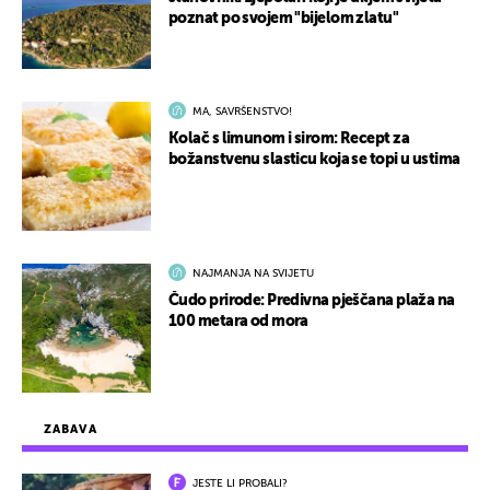
poznat po svojem "bijelom zlatu"
MA, SAVRŠENSTVO!
Kolač s limunom i sirom: Recept za
božanstvenu slasticu koja se topi u ustima
NAJMANJA NA SVIJETU
Čudo prirode: Predivna pješčana plaža na
100 metara od mora
ZABAVA
JESTE LI PROBALI?