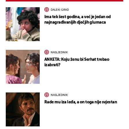
DALEKI GRAD
Ima tek šest godina, a već je jedan od
najnagrađivanijih dječjih glumaca
NASLJEDNIK
ANKETA: Koju ženu bi Serhat trebao
izabrati?
NASLJEDNIK
Rade mu iza leđa, a on toga nije svjestan