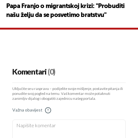
Papa Franjo o migrantskoj krizi: "Probuditi
našu želju da se posvetimo bratstvu"
Komentari
(0)
Uključite se u raspravu – podijelite svoje mišljenje, postavite pitanja ili
ponudite svoj pogled na temu. Vaš komentar može potaknuti
zanimljiv dijalog i obogatiti zajednicu našeg portala.
Važna obavijest
!