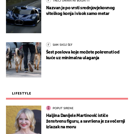
TREĆI UNIKATNI BUGATTI
Nazvan je po vrsti srednjovjekovnog
viteškog konja i visok samo metar
SAM SVOJ ŠEF
Šest poslova koje možete pokrenuti od
kuće uz minimalna ulaganja
LIFESTYLE
POPUT SIRENE
Haljina Danijele Martinović ističe
ženstvenu figuru, a savršena je za večernji
izlazak na moru