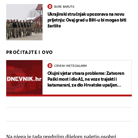
BURE BARUTA
Ukrajinski stručnjak upozorava na novu
prijetnju: Ovaj grad u BiH-u bi mogao biti
žarište
PROČITAJTE I OVO
CRVENI METEOALARM
Olujni vjetar stvara probleme: Zatvoren
Paški most i dio A1, ne voze trajekti i
katamarani, za dio Hrvatske upaljen
crveni alarm
Na njega je tada prednjim dijelom naletio osobni