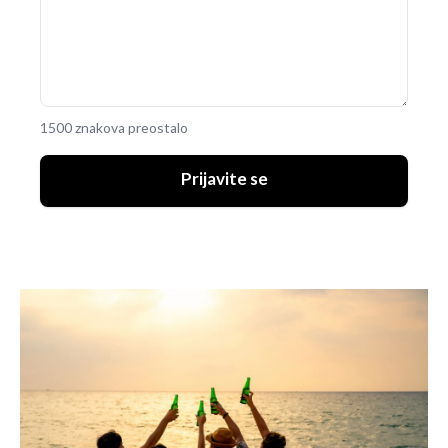
1500 znakova preostalo
Prijavite se