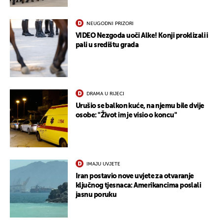
UKLJUČITE NOTIFIKACIJE
NEUGODNI PRIZORI
VIDEO Nezgoda uoči Alke! Konji proklizali i
pali u središtu grada
DRAMA U RIJECI
Urušio se balkon kuće, na njemu bile dvije
osobe: "Život im je visio o koncu"
IMAJU UVJETE
Iran postavio nove uvjete za otvaranje
ključnog tjesnaca: Amerikancima poslali
jasnu poruku