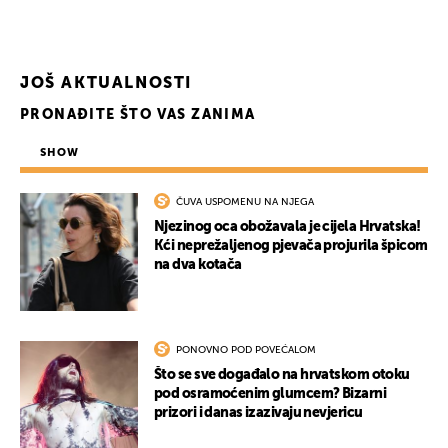
JOŠ AKTUALNOSTI
PRONAĐITE ŠTO VAS ZANIMA
SHOW
ČUVA USPOMENU NA NJEGA
Njezinog oca obožavala je cijela Hrvatska!
Kći neprežaljenog pjevača projurila špicom
na dva kotača
PONOVNO POD POVEĆALOM
Što se sve događalo na hrvatskom otoku
pod osramoćenim glumcem? Bizarni
prizori i danas izazivaju nevjericu