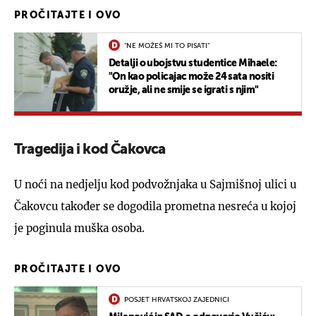
PROČITAJTE I OVO
"NE MOŽEŠ MI TO PISATI"
Detalji o ubojstvu studentice Mihaele:
"On kao policajac može 24 sata nositi
oružje, ali ne smije se igrati s njim"
Tragedija i kod Čakovca
U noći na nedjelju kod podvožnjaka u Sajmišnoj ulici u
Čakovcu također se dogodila prometna nesreća u kojoj
je poginula muška osoba.
PROČITAJTE I OVO
POSJET HRVATSKOJ ZAJEDNICI