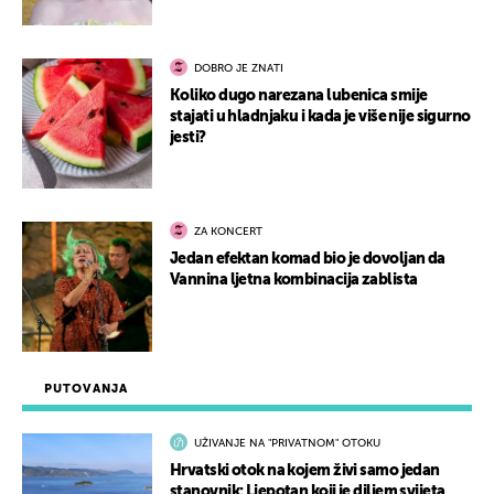
DOBRO JE ZNATI
Koliko dugo narezana lubenica smije
stajati u hladnjaku i kada je više nije sigurno
jesti?
ZA KONCERT
Jedan efektan komad bio je dovoljan da
Vannina ljetna kombinacija zablista
PUTOVANJA
UŽIVANJE NA "PRIVATNOM" OTOKU
Hrvatski otok na kojem živi samo jedan
stanovnik: Ljepotan koji je diljem svijeta