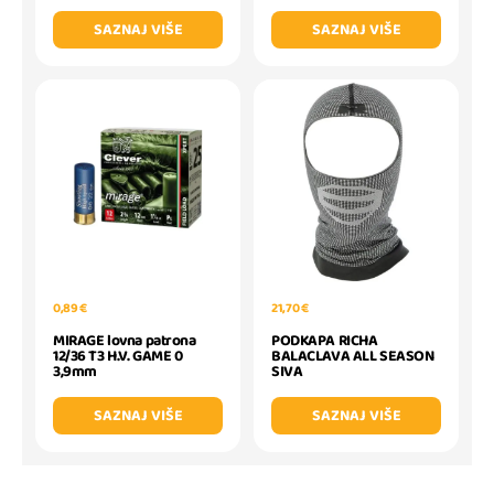
SAZNAJ VIŠE
SAZNAJ VIŠE
0,89 €
21,70 €
MIRAGE lovna patrona
PODKAPA RICHA
12/36 T3 H.V. GAME 0
BALACLAVA ALL SEASON
3,9mm
SIVA
SAZNAJ VIŠE
SAZNAJ VIŠE