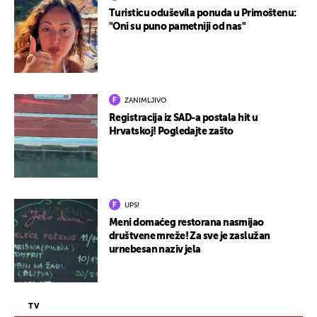
Turisticu oduševila ponuda u Primoštenu:
"Oni su puno pametniji od nas"
ZANIMLJIVO
Registracija iz SAD-a postala hit u
Hrvatskoj! Pogledajte zašto
UPS!
Meni domaćeg restorana nasmijao
društvene mreže! Za sve je zaslužan
urnebesan naziv jela
TV