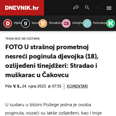
Vijesti
Sport
Showbizz
Lifestyle
Putovanja
PRETRAŽITE VIJESTI
TEŠKA NOĆ NA CESTAMA
FOTO U strašnoj prometnoj
nesreći poginula djevojka (18),
ozlijeđeni tinejdžeri: Stradao i
muškarac u Čakovcu
Piše
V. S.,
24. rujna 2023. @ 07:55
KOMENTARI
U sudaru u blizini Požege jedna je osoba
poginula, vozači su lakše ozlijeđeni, kao i troje