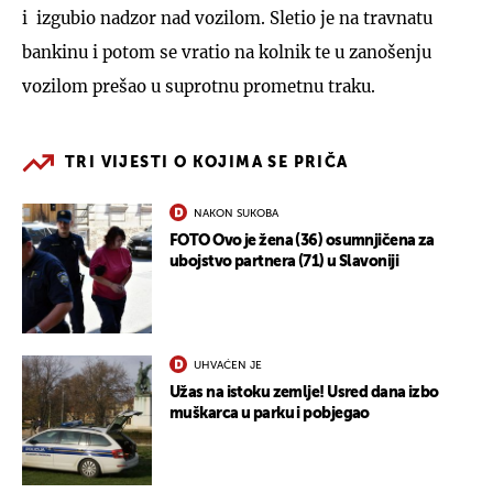
i izgubio nadzor nad vozilom. Sletio je na travnatu
bankinu i potom se vratio na kolnik te u zanošenju
vozilom prešao u suprotnu prometnu traku.
TRI VIJESTI O KOJIMA SE PRIČA
NAKON SUKOBA
FOTO Ovo je žena (36) osumnjičena za
ubojstvo partnera (71) u Slavoniji
UHVAĆEN JE
Užas na istoku zemlje! Usred dana izbo
muškarca u parku i pobjegao