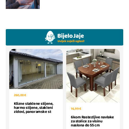
260,00 €
Klizne staklene stijene,
harmo stijene, stakleni
16,99 €
zidovi, panoramske st
6kom Rastezljive navlake
za stolice za visinu
naslona do 55 cm