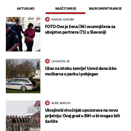
AKTUALNO
NAJČITANIJE
NAJKOMENTIRANIJE
NAKON SUKOBA
FOTO Ovo je žena (36) osumnjičena za
ubojstvo partnera (71) u Slavoniji
UHVAĆEN JE
Užas na istoku zemlje! Usred dana izbo
muškarca u parku i pobjegao
BURE BARUTA
Ukrajinski stručnjak upozorava na novu
prijetnju: Ovaj grad u BiH-u bi mogao biti
žarište