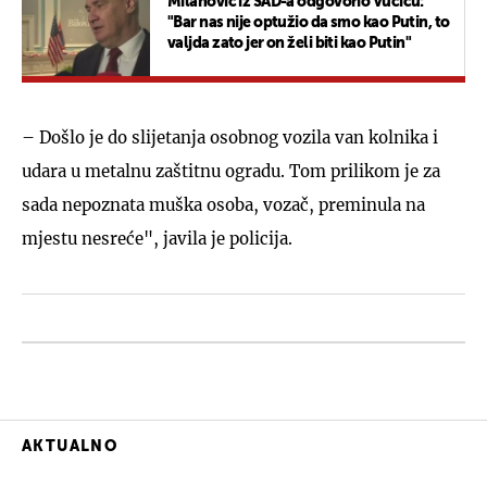
Milanović iz SAD-a odgovorio Vučiću:
"Bar nas nije optužio da smo kao Putin, to
valjda zato jer on želi biti kao Putin"
– Došlo je do slijetanja osobnog vozila van kolnika i
udara u metalnu zaštitnu ogradu. Tom prilikom je za
sada nepoznata muška osoba, vozač, preminula na
mjestu nesreće", javila je policija.
AKTUALNO