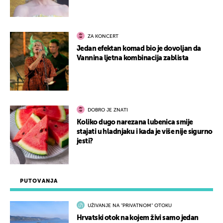
ZA KONCERT
Jedan efektan komad bio je dovoljan da
Vannina ljetna kombinacija zablista
DOBRO JE ZNATI
Koliko dugo narezana lubenica smije
stajati u hladnjaku i kada je više nije sigurno
jesti?
PUTOVANJA
UŽIVANJE NA "PRIVATNOM" OTOKU
Hrvatski otok na kojem živi samo jedan