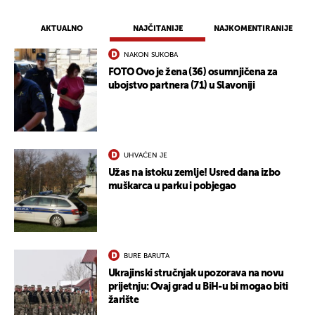
AKTUALNO
NAJČITANIJE
NAJKOMENTIRANIJE
NAKON SUKOBA
FOTO Ovo je žena (36) osumnjičena za
ubojstvo partnera (71) u Slavoniji
UHVAĆEN JE
Užas na istoku zemlje! Usred dana izbo
muškarca u parku i pobjegao
BURE BARUTA
Ukrajinski stručnjak upozorava na novu
prijetnju: Ovaj grad u BiH-u bi mogao biti
žarište