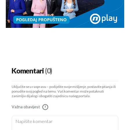
Komentari
(0)
Uključite se u raspravu – podijelite svoje mišljenje, postavite pitanja ili
ponudite svoj pogled na temu. Vaš komentar može potaknuti
zanimljiv dijalog i obogatiti zajednicu našeg portala.
Važna obavijest
!