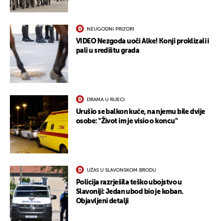
NEUGODNI PRIZORI
VIDEO Nezgoda uoči Alke! Konji proklizali i
pali u središtu grada
DRAMA U RIJECI
Urušio se balkon kuće, na njemu bile dvije
UKLJUČITE NOTIFIKACIJE
osobe: "Život im je visio o koncu"
UŽAS U SLAVONSKOM BRODU
Policija razrješila teško ubojstvo u
Slavoniji: Jedan ubod bio je koban.
Objavljeni detalji