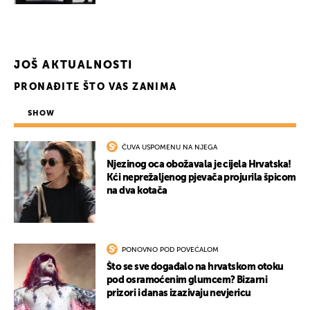
JOŠ AKTUALNOSTI
PRONAĐITE ŠTO VAS ZANIMA
SHOW
ČUVA USPOMENU NA NJEGA
Njezinog oca obožavala je cijela Hrvatska!
Kći neprežaljenog pjevača projurila špicom
na dva kotača
PONOVNO POD POVEĆALOM
Što se sve događalo na hrvatskom otoku
pod osramoćenim glumcem? Bizarni
prizori i danas izazivaju nevjericu