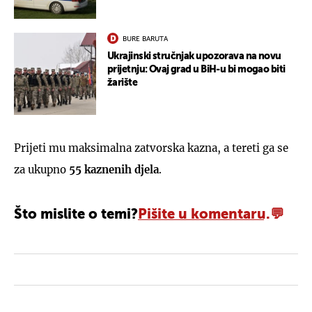
BURE BARUTA
Ukrajinski stručnjak upozorava na novu
prijetnju: Ovaj grad u BiH-u bi mogao biti
žarište
Prijeti mu maksimalna zatvorska kazna, a tereti ga se
za ukupno
55 kaznenih djela
.
Što mislite o temi?
Pišite u komentaru.