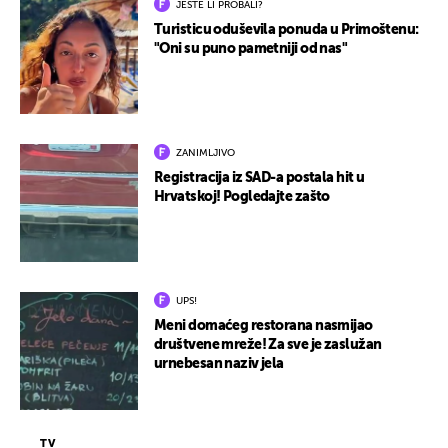
JESTE LI PROBALI?
Turisticu oduševila ponuda u Primoštenu:
"Oni su puno pametniji od nas"
ZANIMLJIVO
Registracija iz SAD-a postala hit u
Hrvatskoj! Pogledajte zašto
UPS!
Meni domaćeg restorana nasmijao
društvene mreže! Za sve je zaslužan
urnebesan naziv jela
TV