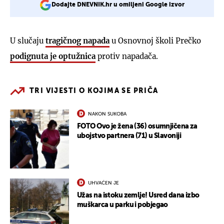
Dodajte DNEVNIK.hr u omiljeni Google izvor
U slučaju
tragičnog napada
u Osnovnoj školi Prečko
podignuta je optužnica
protiv napadača.
TRI VIJESTI O KOJIMA SE PRIČA
NAKON SUKOBA
FOTO Ovo je žena (36) osumnjičena za
ubojstvo partnera (71) u Slavoniji
UHVAĆEN JE
Užas na istoku zemlje! Usred dana izbo
muškarca u parku i pobjegao