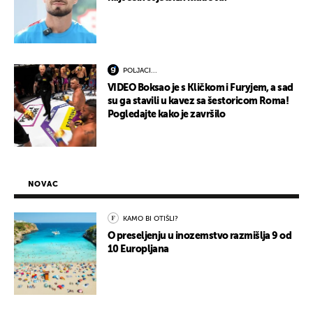
POLJACI...
VIDEO Boksao je s Kličkom i Furyjem, a sad
su ga stavili u kavez sa šestoricom Roma!
Pogledajte kako je završilo
NOVAC
KAMO BI OTIŠLI?
O preseljenju u inozemstvo razmišlja 9 od
10 Europljana