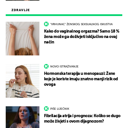
ZDRAVLJE
"VRHUNAC" ŽENSKOG SEKSUALNOG ISKUSTVA
Kako do vaginalnog orgazma? Samo 18 %
žena može ga doživjeti isključivo na ovaj
način
NOVO ISTRAŽIVANJE
Hormonska terapija u menopauzi: Žene
koje je koriste imaju znatno manji rizik od
ovoga
PIŠE LIJEČNIK
Fibrilacija atrija i prognoza: Koliko se dugo
može živjeti s ovom dijagnozom?