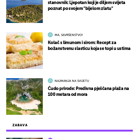
stanovnik: Ljepotan koji je diljem svijeta
poznat po svojem "bijelom zlatu"
MA, SAVRŠENSTVO!
Kolač s limunom i sirom: Recept za
božanstvenu slasticu koja se topi u ustima
NAJMANJA NA SVIJETU
Čudo prirode: Predivna pješčana plaža na
100 metara od mora
ZABAVA