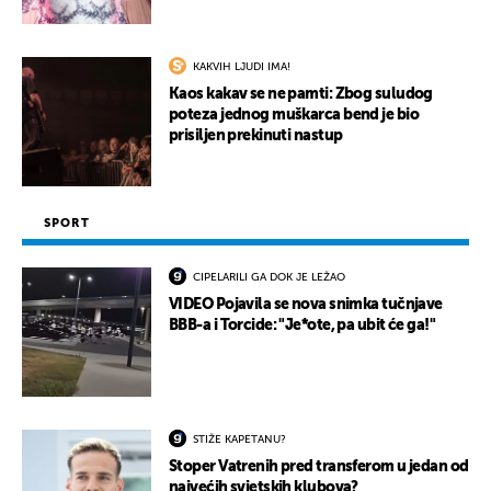
KAKVIH LJUDI IMA!
Kaos kakav se ne pamti: Zbog suludog
poteza jednog muškarca bend je bio
prisiljen prekinuti nastup
SPORT
CIPELARILI GA DOK JE LEŽAO
VIDEO Pojavila se nova snimka tučnjave
BBB-a i Torcide: "Je*ote, pa ubit će ga!"
STIŽE KAPETANU?
Stoper Vatrenih pred transferom u jedan od
najvećih svjetskih klubova?