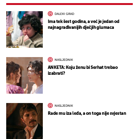
DALEKI GRAD
Ima tek šest godina, a već je jedan od
najnagrađivanijih dječjih glumaca
NASLJEDNIK
ANKETA: Koju ženu bi Serhat trebao
izabrati?
NASLJEDNIK
Rade mu iza leđa, a on toga nije svjestan