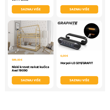
SAZNAJ VIŠE
SAZNAJ VIŠE
6,00 €
589,00 €
Horpol-LD 3211/GRAFIT
Niski krevet na kat kućica
Axel 19090
SAZNAJ VIŠE
SAZNAJ VIŠE