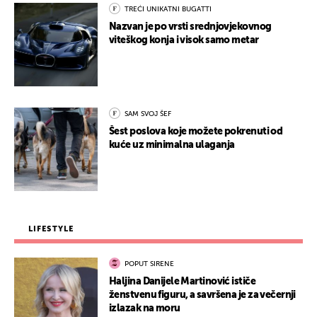
TREĆI UNIKATNI BUGATTI
Nazvan je po vrsti srednjovjekovnog
viteškog konja i visok samo metar
SAM SVOJ ŠEF
Šest poslova koje možete pokrenuti od
kuće uz minimalna ulaganja
LIFESTYLE
POPUT SIRENE
Haljina Danijele Martinović ističe
ženstvenu figuru, a savršena je za večernji
izlazak na moru