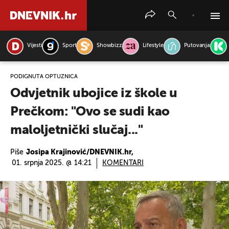
Vijesti
Sport
Showbizz
Lifestyle
Putovanja
PRETRAŽITE VIJESTI
PODIGNUTA OPTUŽNICA
Odvjetnik ubojice iz škole u
Prečkom: "Ovo se sudi kao
maloljetnički slučaj..."
Piše
Josipa Krajinović/DNEVNIK.hr,
01. srpnja 2025. @ 14:21
KOMENTARI