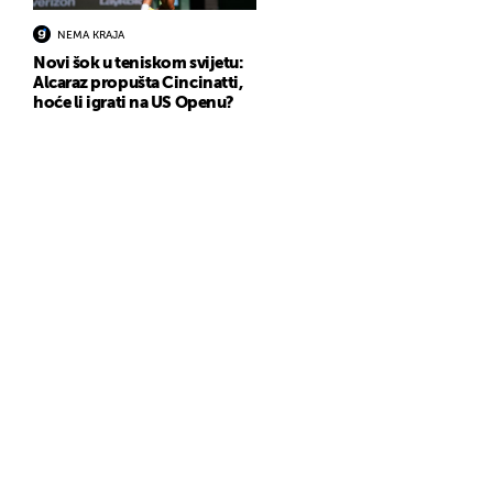
NEMA KRAJA
Novi šok u teniskom svijetu:
Alcaraz propušta Cincinatti,
hoće li igrati na US Openu?