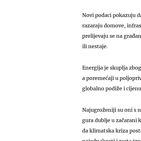
Novi podaci pokazuju d
razaraju domove, infras
prelijevaju se na građa
ili nestaje.
Energija je skuplja zbo
a poremećaji u poljopri
globalno podiže i cijen
Najugroženiji su oni s 
gura dublje u začarani 
da klimatska kriza post