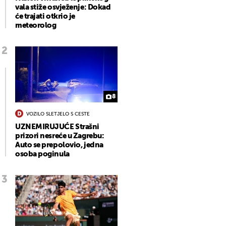
vala stiže osvježenje: Dokad
će trajati otkrio je
meteorolog
8
VOZILO SLETJELO S CESTE
UZNEMIRUJUĆE Strašni
prizori nesreće u Zagrebu:
Auto se prepolovio, jedna
osoba poginula