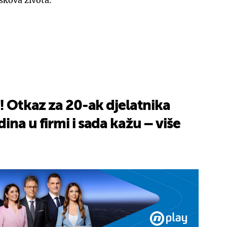
škova života.
UKLJUČITE NOTIFIKACIJE
i! Otkaz za 20-ak djelatnika
ina u firmi i sada kažu – više