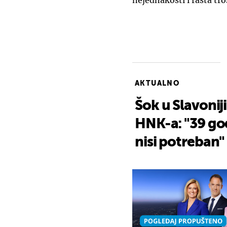
nejednakosti i rasta tro
AKTUALNO
Šok u Slavonij
HNK-a: "39 god
nisi potreban"