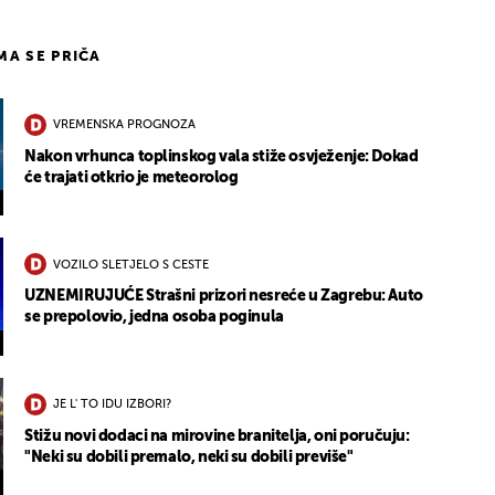
IMA SE PRIČA
VREMENSKA PROGNOZA
Nakon vrhunca toplinskog vala stiže osvježenje: Dokad
će trajati otkrio je meteorolog
VOZILO SLETJELO S CESTE
UZNEMIRUJUĆE Strašni prizori nesreće u Zagrebu: Auto
se prepolovio, jedna osoba poginula
JE L' TO IDU IZBORI?
Stižu novi dodaci na mirovine branitelja, oni poručuju:
"Neki su dobili premalo, neki su dobili previše"