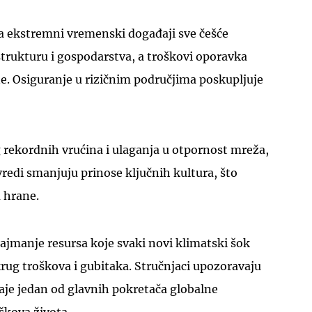
a ekstremni vremenski događaji sve češće
trukturu i gospodarstva, a troškovi oporavka
ne. Osiguranje u rizičnim područjima poskupljuje
g rekordnih vrućina i ulaganja u otpornost mreža,
vredi smanjuju prinose ključnih kultura, što
u hrane.
najmanje resursa koje svaki novi klimatski šok
krug troškova i gubitaka. Stručnjaci upozoravaju
aje jedan od glavnih pokretača globalne