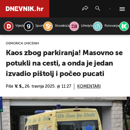
Vijesti
Sport
Showbizz
Lifestyle
Putovanja
PRETRAŽITE VIJESTI
OSMORICA UHIĆENIH
Kaos zbog parkiranja! Masovno se
potukli na cesti, a onda je jedan
izvadio pištolj i počeo pucati
Piše
V. S.,
26. travnja 2025. @ 11:27
KOMENTARI