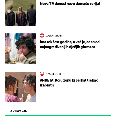
Nova TV donosi novu domaću seriju!
DALEKI GRAD
Ima tek šest godina, a već je jedan od
najnagrađivanijih dječjih glumaca
NASLJEDNIK
ANKETA: Koju ženu bi Serhat trebao
izabrati?
ZDRAVLJE