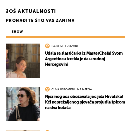
JOŠ AKTUALNOSTI
PRONAĐITE ŠTO VAS ZANIMA
SHOW
BAJKOVITI PRIZORI
Udala se slastičarka iz MasterChefa! Svom
Argentincu izrekla je da u rodnoj
Hercegovini
UKLJUČITE NOTIFIKACIJE
ČUVA USPOMENU NA NJEGA
Njezinog oca obožavala je cijela Hrvatska!
Kći neprežaljenog pjevača projurila špicom
na dva kotača