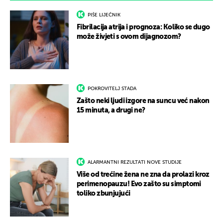
PIŠE LIJEČNIK
Fibrilacija atrija i prognoza: Koliko se dugo
može živjeti s ovom dijagnozom?
POKROVITELJ STADA
Zašto neki ljudi izgore na suncu već nakon
15 minuta, a drugi ne?
ALARMANTNI REZULTATI NOVE STUDIJE
Više od trećine žena ne zna da prolazi kroz
perimenopauzu! Evo zašto su simptomi
toliko zbunjujući