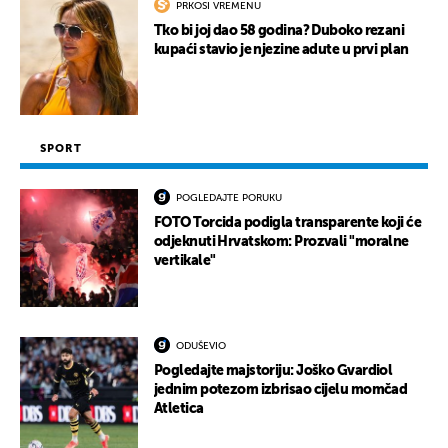
PRKOSI VREMENU
Tko bi joj dao 58 godina? Duboko rezani
kupaći stavio je njezine adute u prvi plan
SPORT
POGLEDAJTE PORUKU
FOTO Torcida podigla transparente koji će
odjeknuti Hrvatskom: Prozvali "moralne
vertikale"
ODUŠEVIO
Pogledajte majstoriju: Joško Gvardiol
jednim potezom izbrisao cijelu momčad
Atletica