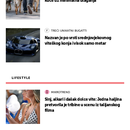
kuće uz minimalna ulaganja
TREĆI UNIKATNI BUGATTI
Nazvan je po vrsti srednjovjekovnog
viteškog konja i visok samo metar
LIFESTYLE
MIKROTREND
Sinj, alkari i dašak dolce vite: Jedna haljina
pretvorila je tribine u scenu iz talijanskog
filma