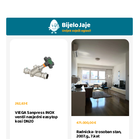
262,63 €
VIEGA Sanpress INOX
ventil nasjedni easytop
kosi DN20
471.000,00 €
Radnicka- trosoban stan,
2007.g., 7.kat