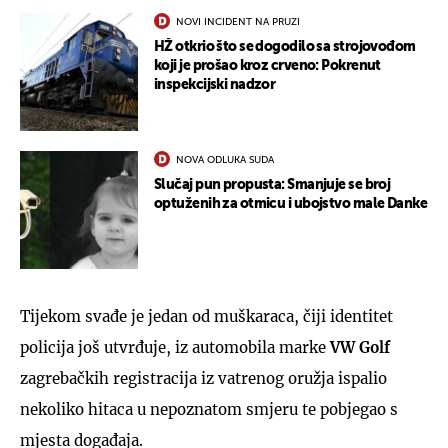
NOVI INCIDENT NA PRUZI
HŽ otkrio što se dogodilo sa strojovođom
koji je prošao kroz crveno: Pokrenut
inspekcijski nadzor
NOVA ODLUKA SUDA
Slučaj pun propusta: Smanjuje se broj
optuženih za otmicu i ubojstvo male Danke
Tijekom svađe je jedan od muškaraca, čiji identitet
policija još utvrđuje, iz automobila marke
VW Golf
zagrebačkih registracija iz vatrenog oružja ispalio
nekoliko hitaca u nepoznatom smjeru te pobjegao s
mjesta događaja.