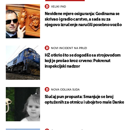
VELIKI PAD
Neviđene mjere osiguranja: Godinama se
skrivao i gradio carstvo, a sada su za
njegovo izručenje naručili posebno vozilo
NOVI INCIDENT NA PRUZI
HŽ otkrio što se dogodilo sa strojovođom
koji je prošao kroz crveno: Pokrenut
inspekcijski nadzor
NOVA ODLUKA SUDA
Slučaj pun propusta: Smanjuje se broj
optuženih za otmicu i ubojstvo male Danke