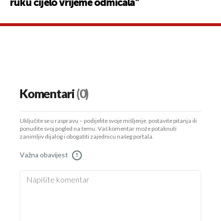
ruku cijelo vrijeme odmicala"
Komentari
(0)
Uključite se u raspravu – podijelite svoje mišljenje, postavite pitanja ili
ponudite svoj pogled na temu. Vaš komentar može potaknuti
zanimljiv dijalog i obogatiti zajednicu našeg portala.
Važna obavijest
!