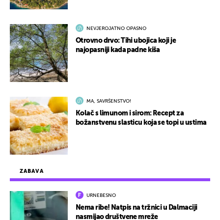
NEVJEROJATNO OPASNO
Otrovno drvo: Tihi ubojica koji je
najopasniji kada padne kiša
MA, SAVRŠENSTVO!
Kolač s limunom i sirom: Recept za
božanstvenu slasticu koja se topi u ustima
ZABAVA
URNEBESNO
Nema ribe! Natpis na tržnici u Dalmaciji
nasmijao društvene mreže