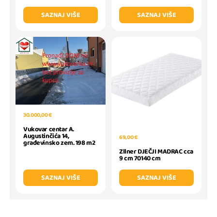
SAZNAJ VIŠE
SAZNAJ VIŠE
30.000,00 €
Vukovar centar A.
Augustinčića 14,
69,00 €
građevinsko zem. 198 m2
Zllner DJEČJI MADRAC cca
9 cm 70140 cm
SAZNAJ VIŠE
SAZNAJ VIŠE