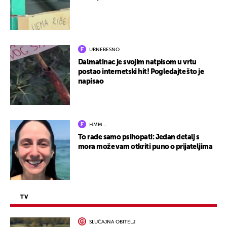
URNEBESNO
Dalmatinac je svojim natpisom u vrtu
postao internetski hit! Pogledajte što je
napisao
HMM…
To rade samo psihopati: Jedan detalj s
mora može vam otkriti puno o prijateljima
TV
SLUČAJNA OBITELJ