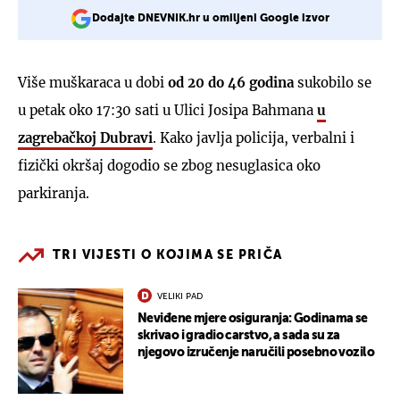
Dodajte DNEVNIK.hr u omiljeni Google izvor
Više muškaraca u dobi
od 20 do 46 godina
sukobilo se
u petak oko 17:30 sati u Ulici Josipa Bahmana
u
zagrebačkoj Dubravi
. Kako javlja policija, verbalni i
fizički okršaj dogodio se zbog nesuglasica oko
parkiranja.
TRI VIJESTI O KOJIMA SE PRIČA
VELIKI PAD
Neviđene mjere osiguranja: Godinama se
skrivao i gradio carstvo, a sada su za
njegovo izručenje naručili posebno vozilo