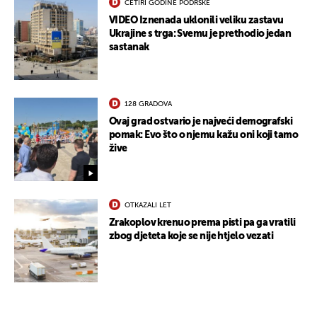
ČETIRI GODINE PODRŠKE
VIDEO Iznenada uklonili veliku zastavu
Ukrajine s trga: Svemu je prethodio jedan
sastanak
128 GRADOVA
Ovaj grad ostvario je najveći demografski
pomak: Evo što o njemu kažu oni koji tamo
žive
OTKAZALI LET
Zrakoplov krenuo prema pisti pa ga vratili
zbog djeteta koje se nije htjelo vezati