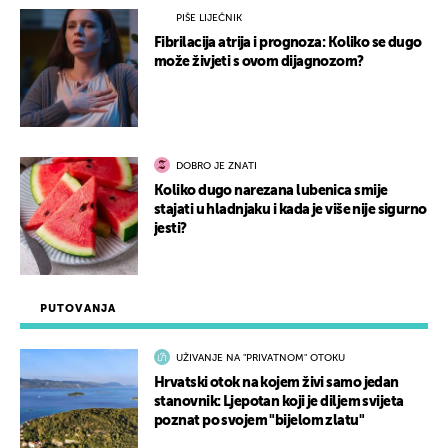
PIŠE LIJEČNIK
Fibrilacija atrija i prognoza: Koliko se dugo
može živjeti s ovom dijagnozom?
DOBRO JE ZNATI
Koliko dugo narezana lubenica smije
stajati u hladnjaku i kada je više nije sigurno
jesti?
PUTOVANJA
UŽIVANJE NA "PRIVATNOM" OTOKU
Hrvatski otok na kojem živi samo jedan
stanovnik: Ljepotan koji je diljem svijeta
poznat po svojem "bijelom zlatu"