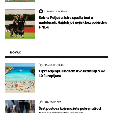
U SAMOJ ZAVRŠNICI
Šok na Poljudu: Istra spasila bod u
nadoknadi, Hajduk još uvijek bez pobjede u
HNL-u
NOVAC
KAMO BI OTIŠLI?
O preseljenju u inozemstvo razmišlja 9 od
10 Europljana
SAM SVOJ ŠEF
Šest poslova koje možete pokrenuti od