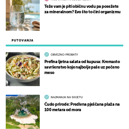
Teže vam je piti običnu vodu pa posežete
za mineralnom? Evo što to čini organizmu
PUTOVANJA
OBVEZNO PROBATI!
Prefina ljetna salata od kupusa: Kremasto
savršenstvo koje najbolje paše uz pečeno
meso
NAJMANJA NA SVIJETU
Čudo prirode: Predivna pješčana plaža na
100 metara od mora