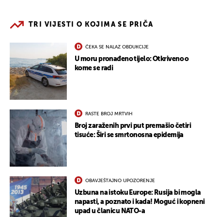
TRI VIJESTI O KOJIMA SE PRIČA
ČEKA SE NALAZ OBDUKCIJE
U moru pronađeno tijelo: Otkriveno o
kome se radi
RASTE BROJ MRTVIH
Broj zaraženih prvi put premašio četiri
tisuće: Širi se smrtonosna epidemija
OBAVJEŠTAJNO UPOZORENJE
Uzbuna na istoku Europe: Rusija bi mogla
napasti, a poznato i kada! Moguć i kopneni
upad u članicu NATO-a