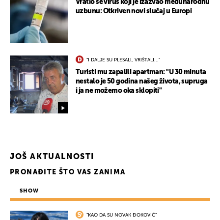
Vratio se virus koji je izazvao međunarodnu
uzbunu: Otkriven novi slučaj u Europi
"I DALJE SU PLESALI, VRIŠTALI..."
Turisti mu zapalili apartman: "U 30 minuta
nestalo je 50 godina našeg života, supruga
i ja ne možemo oka sklopiti"
JOŠ AKTUALNOSTI
PRONAĐITE ŠTO VAS ZANIMA
SHOW
"KAO DA SU NOVAK ĐOKOVIĆ"