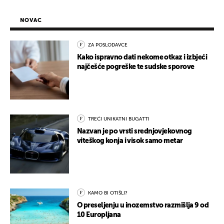
NOVAC
ZA POSLODAVCE
Kako ispravno dati nekome otkaz i izbjeći
najčešće pogreške te sudske sporove
TREĆI UNIKATNI BUGATTI
Nazvan je po vrsti srednjovjekovnog
viteškog konja i visok samo metar
KAMO BI OTIŠLI?
O preseljenju u inozemstvo razmišlja 9 od
10 Europljana