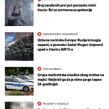
Broj zaraženih prvi put premašio četiri
tisuće: Širi se smrtonosna epidemija
OBAVJEŠTAJNO UPOZORENJE
Uzbuna na istoku Europe: Rusija bi mogla
napasti, a poznato i kada! Moguć i kopneni
upad u članicu NATO-a
UŽAS NA BRAČU
Grupa maltretirala mladića zbog motiva na
majici: Natjerali ga da je skine pa ga napao
18-godišnjak
PACIJENT U IZOLACIJI