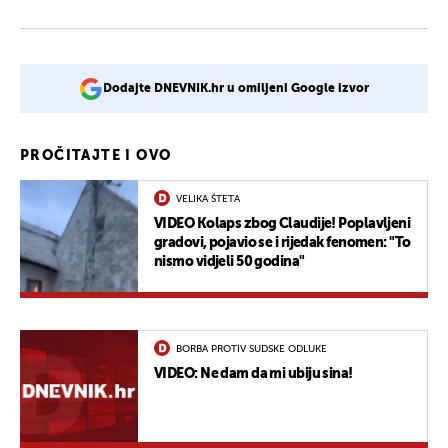
Dodajte DNEVNIK.hr u omiljeni Google izvor
PROČITAJTE I OVO
VELIKA ŠTETA
VIDEO Kolaps zbog Claudije! Poplavljeni
gradovi, pojavio se i rijedak fenomen: "To
nismo vidjeli 50 godina"
BORBA PROTIV SUDSKE ODLUKE
VIDEO: Ne dam da mi ubiju sina!