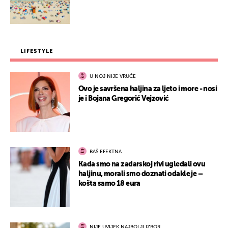
LIFESTYLE
U NOJ NIJE VRUĆE
Ovo je savršena haljina za ljeto i more - nosi
je i Bojana Gregorić Vejzović
BAŠ EFEKTNA
Kada smo na zadarskoj rivi ugledali ovu
haljinu, morali smo doznati odakle je –
košta samo 18 eura
NIJE UVIJEK NAJBOLJI IZBOR