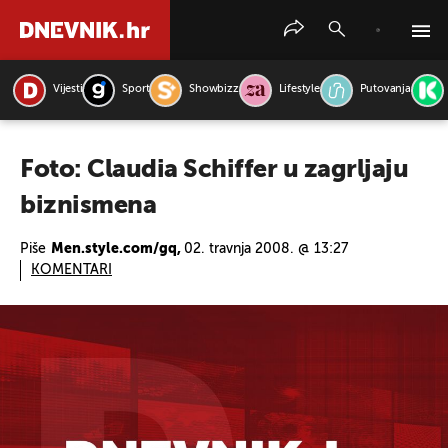
Vijesti
Sport
Showbizz
Lifestyle
Putovanja
PRETRAŽITE VIJESTI
Foto: Claudia Schiffer u zagrljaju
biznismena
Piše
Men.style.com/gq,
02. travnja 2008. @ 13:27
KOMENTARI