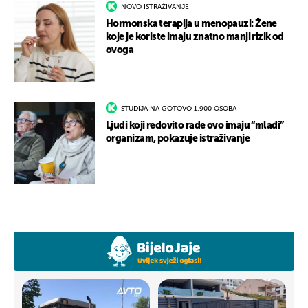
NOVO ISTRAŽIVANJE
Hormonska terapija u menopauzi: Žene
koje je koriste imaju znatno manji rizik od
ovoga
STUDIJA NA GOTOVO 1.900 OSOBA
Ljudi koji redovito rade ovo imaju “mlađi”
organizam, pokazuje istraživanje