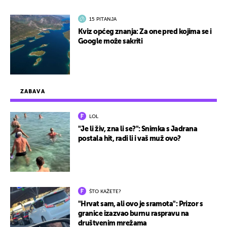
15 PITANJA
Kviz općeg znanja: Za one pred kojima se i
Google može sakriti
ZABAVA
LOL
"Je li živ, zna li se?": Snimka s Jadrana
postala hit, radi li i vaš muž ovo?
ŠTO KAŽETE?
"Hrvat sam, ali ovo je sramota": Prizor s
granice izazvao burnu raspravu na
društvenim mrežama