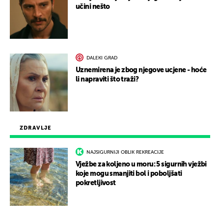
učini nešto
DALEKI GRAD
Uznemirena je zbog njegove ucjene - hoće
li napraviti što traži?
ZDRAVLJE
NAJSIGURNIJI OBLIK REKREACIJE
Vježbe za koljeno u moru: 5 sigurnih vježbi
koje mogu smanjiti bol i poboljšati
pokretljivost