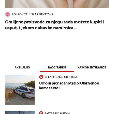
POKROVITELJ SPAR HRVATSKA
Omiljene proizvode za njegu sada možete kupiti i
usput, tijekom nabavke namirnica...
AKTUALNO
NAJČITANIJE
NAJKOMENTIRANIJE
ČEKA SE NALAZ OBDUKCIJE
U moru pronađeno tijelo: Otkriveno o
kome se radi
RASTE BROJ MRTVIH