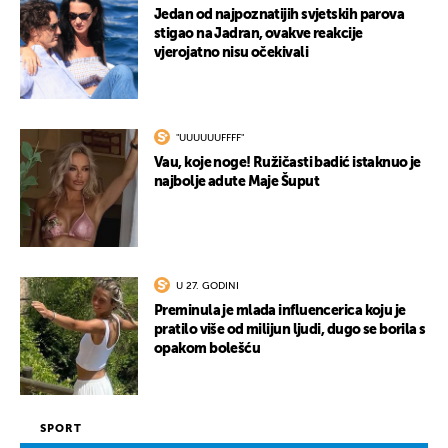
Jedan od najpoznatijih svjetskih parova
stigao na Jadran, ovakve reakcije
vjerojatno nisu očekivali
"UUUUUUFFFF"
Vau, koje noge! Ružičasti badić istaknuo je
UKLJUČITE NOTIFIKACIJE
najbolje adute Maje Šuput
U 27. GODINI
Preminula je mlada influencerica koju je
pratilo više od milijun ljudi, dugo se borila s
opakom bolešću
SPORT