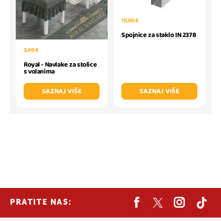
15,00 €
Spojnice za staklo IN 2378
3,49 €
Royal - Navlake za stolice
s volanima
SAZNAJ VIŠE
SAZNAJ VIŠE
PRATITE NAS: