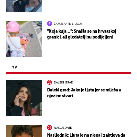
ZAMJERATE LI JOJ?
"Koja kuja…": Snašla se na hrvatskoj
granici, ali gledatelji su podijeljeni
TV
DALEKI GRAD
Daleki grad: Jako je ljuta jer se miješa u
njezine stvari
NASLJEDNIK
Nasljednik: Ljuta je na njega i zahtjeva da