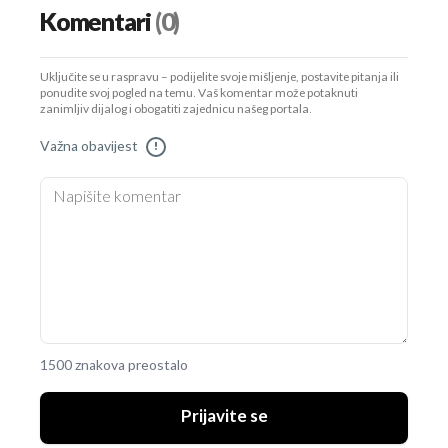
Komentari
(0)
Uključite se u raspravu – podijelite svoje mišljenje, postavite pitanja ili
ponudite svoj pogled na temu. Vaš komentar može potaknuti
zanimljiv dijalog i obogatiti zajednicu našeg portala.
Važna obavijest
!
1500 znakova preostalo
Prijavite se