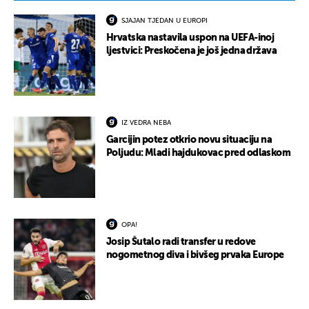
SJAJAN TJEDAN U EUROPI
Hrvatska nastavila uspon na UEFA-inoj
ljestvici: Preskočena je još jedna država
IZ VEDRA NEBA
Garcijin potez otkrio novu situaciju na
Poljudu: Mladi hajdukovac pred odlaskom
OPA!
Josip Šutalo radi transfer u redove
nogometnog diva i bivšeg prvaka Europe