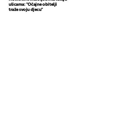
ulicama: "Očajne obitelji
traže svoju djecu"