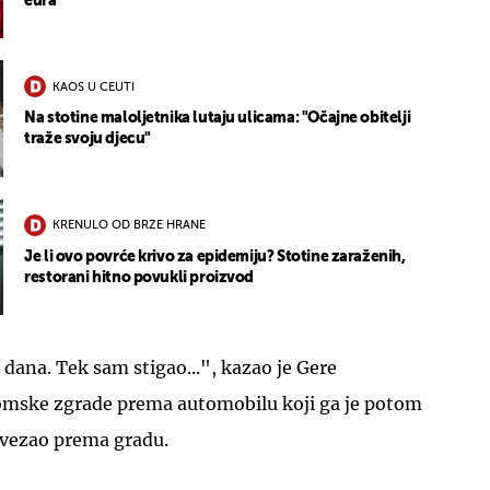
eura
KAOS U CEUTI
Na stotine maloljetnika lutaju ulicama: "Očajne obitelji
traže svoju djecu"
KRENULO OD BRZE HRANE
Je li ovo povrće krivo za epidemiju? Stotine zaraženih,
restorani hitno povukli proizvod
 dana. Tek sam stigao...", kazao je Gere
dromske zgrade prema automobilu koji ga je potom
dvezao prema gradu.