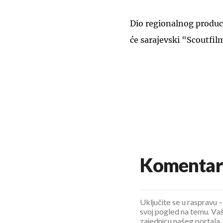
Dio regionalnog produc
će sarajevski "Scoutfil
Komentar
Uključite se u raspravu – 
svoj pogled na temu. Vaš
zajednicu našeg portala.