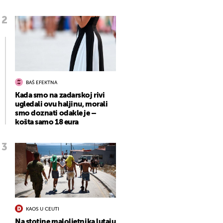
BAŠ EFEKTNA
Kada smo na zadarskoj rivi
ugledali ovu haljinu, morali
smo doznati odakle je –
košta samo 18 eura
KAOS U CEUTI
Na stotine maloljetnika lutaju