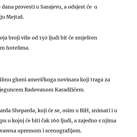
 dana provesti u Sarajevu, a odsjest će u
lju Mejtaš.
ja broji više od 150 ljudi bit će smješten
im hotelima.
UKLJUČITE NOTIFIKACIJE
ilmu glumi američkoga novinara koji traga za
 bjeguncem Radovanom Karadžićem.
arda Sheparda, koji će se, osim u BiH, snimati i u
pu u kojoj će biti čak 160 ljudi, a zajedno s njima
ovarena opremom i scenografijom.