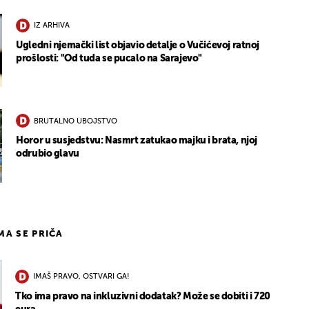
IZ ARHIVA
Ugledni njemački list objavio detalje o Vučićevoj ratnoj
prošlosti: "Od tuda se pucalo na Sarajevo"
BRUTALNO UBOJSTVO
Horor u susjedstvu: Nasmrt zatukao majku i brata, njoj
odrubio glavu
IMA SE PRIČA
IMAŠ PRAVO, OSTVARI GA!
Tko ima pravo na inkluzivni dodatak? Može se dobiti i 720