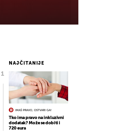
NAJČITANIJE
IMAŠ PRAVO, OSTVARI GA!
Tko ima pravo na inkluzivni
dodatak? Može se dobiti i
720 eura