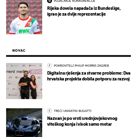
POJAČANJE KONKURENCIJE
Rijeka dovela napadača iz Bundeslige,
igrao je za dvije reprezentacije
NOVAC
POKROVITELJ PHILIP MORRIS ZAGREB
Digitalna rješenja za stvarne probleme: Dva
hrvatska projekta dobila potporu za razvoj
TREĆI UNIKATNI BUGATTI
Nazvan je po vrsti srednjovjekovnog
viteškog konja i visok samo metar