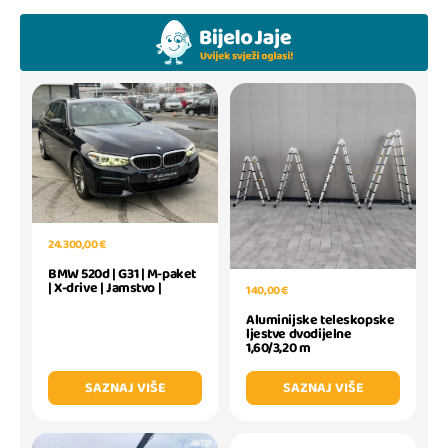
24.300,00 €
BMW 520d | G31 | M-paket
| X-drive | Jamstvo |
140,00 €
Aluminijske teleskopske
ljestve dvodijelne
1,60/3,20 m
SAZNAJ VIŠE
SAZNAJ VIŠE