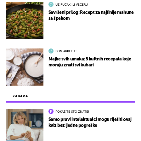
UZ RUČAK ILI VEČERU
Savršeni prilog: Recept za najfinije mahune
sa špekom
BON APPETIT!
Majke svih umaka: 5 kultnih recepata koje
moraju znati svi kuhari
ZABAVA
POKAŽITE ŠTO ZNATE!
Samo pravi intelektualci mogu riješiti ovaj
kviz bez ijedne pogreške