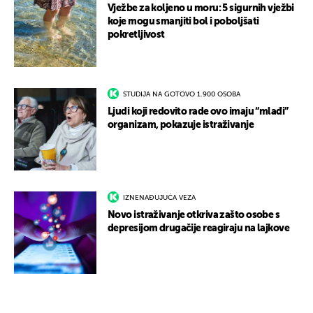
Vježbe za koljeno u moru: 5 sigurnih vježbi
koje mogu smanjiti bol i poboljšati
pokretljivost
STUDIJA NA GOTOVO 1.900 OSOBA
Ljudi koji redovito rade ovo imaju “mlađi”
organizam, pokazuje istraživanje
IZNENAĐUJUĆA VEZA
Novo istraživanje otkriva zašto osobe s
depresijom drugačije reagiraju na lajkove