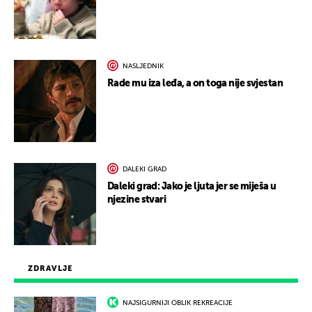
NASLJEDNIK
Rade mu iza leđa, a on toga nije svjestan
DALEKI GRAD
Daleki grad: Jako je ljuta jer se miješa u
njezine stvari
ZDRAVLJE
NAJSIGURNIJI OBLIK REKREACIJE