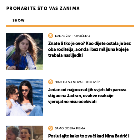
PRONAĐITE ŠTO VAS ZANIMA
SHOW
DANAS ŽIVI POVUČENO
Znate li tko je ovo? Kao dijete ostala je bez
oba roditelja, a onda i bez milijuna koje je
trebala naslijediti
"KAO DA SU NOVAK ĐOKOVIĆ"
Jedan od najpoznatijih svjetskih parova
stigao na Jadran, ovakve reakcije
vjerojatno nisu očekivali
SAMO DOBRA PISMA
Poslušajte kako to zvuči kad Nina Badrić i