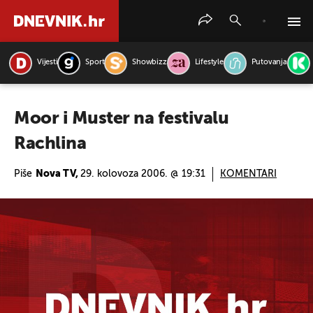
Vijesti
Sport
Showbizz
Lifestyle
Putovanja
PRETRAŽITE VIJESTI
Moor i Muster na festivalu
Rachlina
Piše
Nova TV,
29. kolovoza 2006. @ 19:31
KOMENTARI