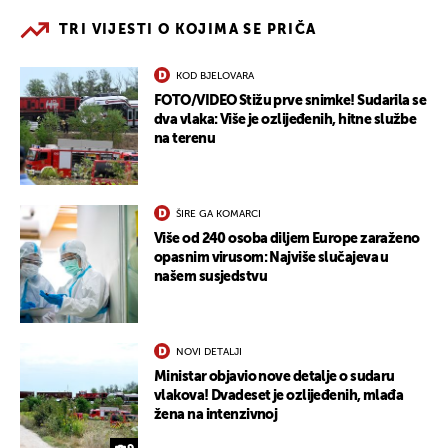
TRI VIJESTI O KOJIMA SE PRIČA
KOD BJELOVARA
FOTO/VIDEO Stižu prve snimke! Sudarila se
dva vlaka: Više je ozlijeđenih, hitne službe
na terenu
ŠIRE GA KOMARCI
Više od 240 osoba diljem Europe zaraženo
opasnim virusom: Najviše slučajeva u
našem susjedstvu
NOVI DETALJI
Ministar objavio nove detalje o sudaru
vlakova! Dvadeset je ozlijeđenih, mlađa
žena na intenzivnoj