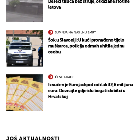
Deseci tisuća bez struje, otkazane stotine
letova
SUMNJA NA NASILNU SMRT
Šok u Slavoniji: U kući pronađeno tijelo
muškarca, policija odmah uhitila jednu
osobu
ČESTITAMO!
Izvučen je Eurojackpot od čak 32,6 milijuna
eura: Doznajte gdje idu bogati dobitci u
Hrvatskoj
JOŠ AKTUALNOSTI