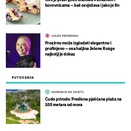
Ovo je pravi ljetni tiramisu s limunom i
borovnicama – baš osvježava i jako je fin
UVIJEK PREKRASNA
Prozirno može izgledati elegantno i
profinjeno – ova haljina Jelene Rozge
najbolji je dokaz
PUTOVANJA
NAJMANJA NA SVIJETU
Čudo prirode: Predivna pješčana plaža na
100 metara od mora