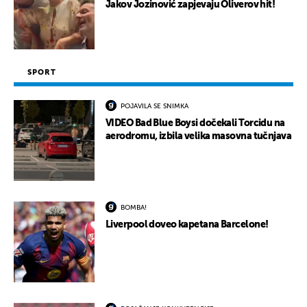
UKLJUČITE NOTIFIKACIJE
Jakov Jozinović zapjevaju Oliverov hit!
SPORT
POJAVILA SE SNIMKA
VIDEO Bad Blue Boysi dočekali Torcidu na
aerodromu, izbila velika masovna tučnjava
BOMBA!
Liverpool doveo kapetana Barcelone!