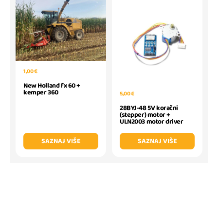
1,00 €
New Holland fx 60 +
kemper 360
5,00 €
28BYJ-48 5V koračni
(stepper) motor +
ULN2003 motor driver
SAZNAJ VIŠE
SAZNAJ VIŠE