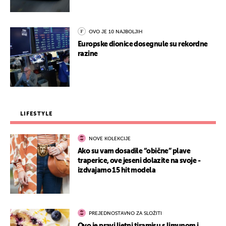
OVO JE 10 NAJBOLJIH
Europske dionice dosegnule su rekordne
razine
LIFESTYLE
NOVE KOLEKCIJE
Ako su vam dosadile “obične” plave
traperice, ove jeseni dolazite na svoje -
izdvajamo 15 hit modela
PREJEDNOSTAVNO ZA SLOŽITI