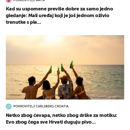
POKROVITELJ WATA
Kad su uspomene previše dobre za samo jedno
gledanje: Mali uređaj koji je još jednom oživio
trenutke s ple...
POKROVITELJ CARLSBERG CROATIA
Netko zbog ćevapa, netko zbog drške za motiku:
Evo zbog čega sve Hrvati duguju pivo...