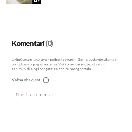
9
Komentari
(0)
Uključite se u raspravu – podijelite svoje mišljenje, postavite pitanja ili
ponudite svoj pogled na temu. Vaš komentar može potaknuti
zanimljiv dijalog i obogatiti zajednicu našeg portala.
Važna obavijest
!