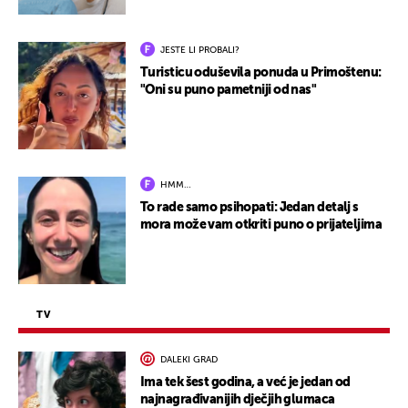
JESTE LI PROBALI?
Turisticu oduševila ponuda u Primoštenu:
"Oni su puno pametniji od nas"
HMM…
To rade samo psihopati: Jedan detalj s
mora može vam otkriti puno o prijateljima
TV
DALEKI GRAD
Ima tek šest godina, a već je jedan od
najnagrađivanijih dječjih glumaca