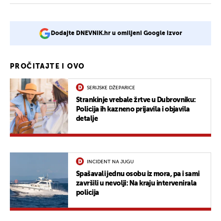
Dodajte DNEVNIK.hr u omiljeni Google izvor
PROČITAJTE I OVO
SERIJSKE DŽEPARICE
Strankinje vrebale žrtve u Dubrovniku:
Policija ih kazneno prijavila i objavila
detalje
INCIDENT NA JUGU
Spašavali jednu osobu iz mora, pa i sami
završili u nevolji: Na kraju intervenirala
policija