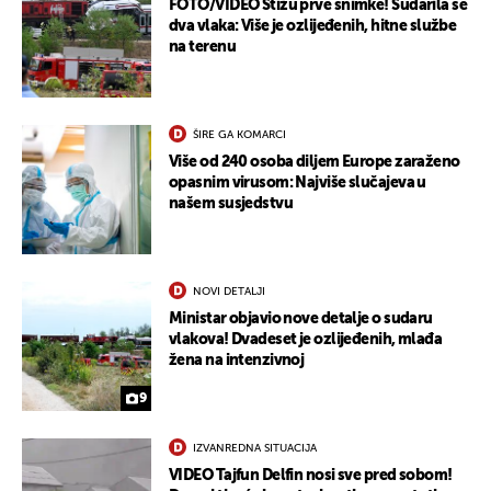
FOTO/VIDEO Stižu prve snimke! Sudarila se
dva vlaka: Više je ozlijeđenih, hitne službe
na terenu
ŠIRE GA KOMARCI
Više od 240 osoba diljem Europe zaraženo
opasnim virusom: Najviše slučajeva u
našem susjedstvu
NOVI DETALJI
Ministar objavio nove detalje o sudaru
vlakova! Dvadeset je ozlijeđenih, mlađa
žena na intenzivnoj
9
IZVANREDNA SITUACIJA
VIDEO Tajfun Delfin nosi sve pred sobom!