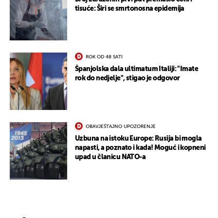
tisuće: Širi se smrtonosna epidemija
ROK OD 48 SATI
Španjolska dala ultimatum Italiji: "Imate
rok do nedjelje", stigao je odgovor
OBAVJEŠTAJNO UPOZORENJE
Uzbuna na istoku Europe: Rusija bi mogla
napasti, a poznato i kada! Moguć i kopneni
upad u članicu NATO-a
UKLJUČITE NOTIFIKACIJE