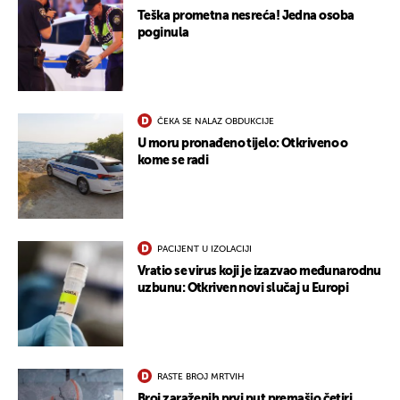
Teška prometna nesreća! Jedna osoba
poginula
ČEKA SE NALAZ OBDUKCIJE
U moru pronađeno tijelo: Otkriveno o
kome se radi
PACIJENT U IZOLACIJI
Vratio se virus koji je izazvao međunarodnu
uzbunu: Otkriven novi slučaj u Europi
RASTE BROJ MRTVIH
Broj zaraženih prvi put premašio četiri