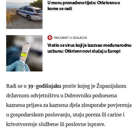
U moru pronađeno tijelo: Otkriveno o
kome se radi
PACIJENT U IZOLACIJI
Vratio se virus koji je izazvao međunarodnu
uzbunu: Otkriven novi slučaj u Europi
Radi se o
39-godišnjaku
protiv kojeg je Županijskom
državnom odvjetništvu u Dubrovniku podnesena
kaznena prijava za kaznena djela zlouporabe povjerenja
u gospodarskom poslovanju, utaju poreza ili carine i
krivotvorenje službene ili poslovne isprave.