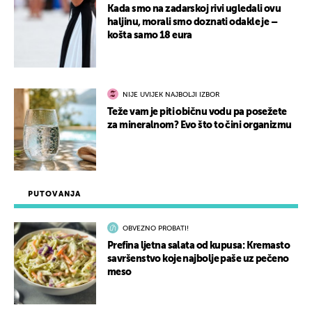
Kada smo na zadarskoj rivi ugledali ovu
haljinu, morali smo doznati odakle je –
košta samo 18 eura
NIJE UVIJEK NAJBOLJI IZBOR
Teže vam je piti običnu vodu pa posežete
za mineralnom? Evo što to čini organizmu
PUTOVANJA
OBVEZNO PROBATI!
Prefina ljetna salata od kupusa: Kremasto
savršenstvo koje najbolje paše uz pečeno
meso