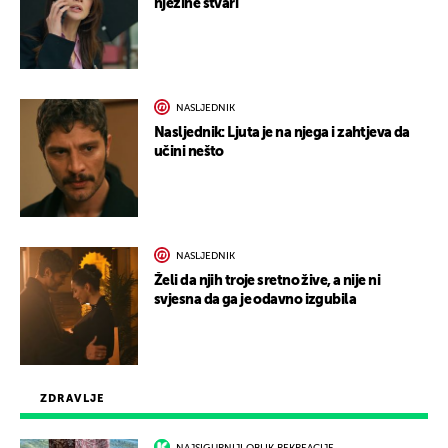
njezine stvari
NASLJEDNIK
Nasljednik: Ljuta je na njega i zahtjeva da
učini nešto
NASLJEDNIK
Želi da njih troje sretno žive, a nije ni
svjesna da ga je odavno izgubila
ZDRAVLJE