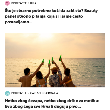
POKROVITELJ BIPA
Što je stvarno potrebno koži da zablista? Beauty
panel otvorio pitanja koja si i same često
postavljamo...
POKROVITELJ CARLSBERG CROATIA
Netko zbog ćevapa, netko zbog drške za motiku:
Evo zbog čega sve Hrvati duguju pivo...