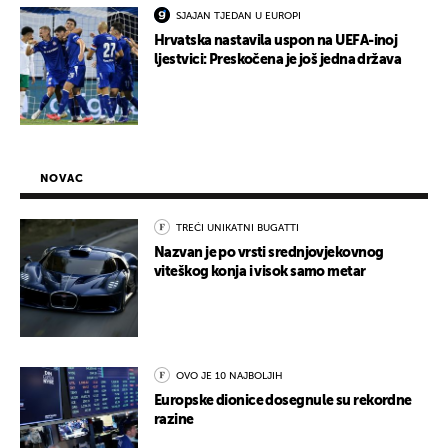
SJAJAN TJEDAN U EUROPI
Hrvatska nastavila uspon na UEFA-inoj
ljestvici: Preskočena je još jedna država
NOVAC
TREĆI UNIKATNI BUGATTI
Nazvan je po vrsti srednjovjekovnog
viteškog konja i visok samo metar
OVO JE 10 NAJBOLJIH
Europske dionice dosegnule su rekordne
razine