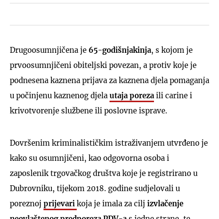
Drugoosumnjičena je
65-godišnjakinja
, s kojom je
prvoosumnjičeni obiteljski povezan, a protiv koje je
podnesena kaznena prijava za kaznena djela pomaganja
u počinjenu kaznenog djela
utaja poreza
ili carine i
krivotvorenje službene ili poslovne isprave.
Dovršenim kriminalističkim istraživanjem utvrđeno je
kako su osumnjičeni, kao odgovorna osoba i
zaposlenik trgovačkog društva koje je registrirano u
Dubrovniku, tijekom 2018. godine sudjelovali u
poreznoj
prijevari
koja je imala za cilj
izvlačenje
neovlaštenog predporeza PDV-a
s jedne strane, te