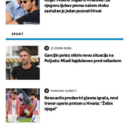
Roger Federer stigao u Hrvatsku! Za
njegovu ljubav prema našem otoku
zaslužan je jedan poznati Hrvat
SPORT
IZ VEDRA NEBA
Garcijin potez otkrio novu situaciju na
Poljudu: Mladi hajdukovac pred odlaskom
PONOVNI SUSRET?
Newcastle prodao tri glavna igrača, novi
trener uperio prstom u Hrvata: "Želim
njega!"