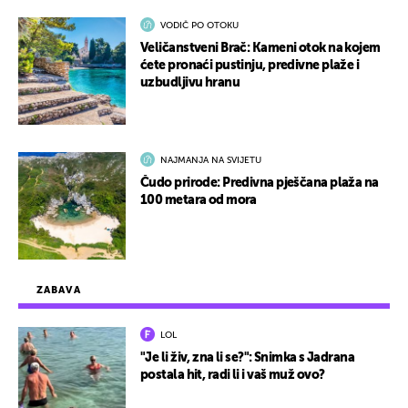
VODIČ PO OTOKU
Veličanstveni Brač: Kameni otok na kojem
ćete pronaći pustinju, predivne plaže i
uzbudljivu hranu
NAJMANJA NA SVIJETU
Čudo prirode: Predivna pješčana plaža na
100 metara od mora
ZABAVA
LOL
"Je li živ, zna li se?": Snimka s Jadrana
postala hit, radi li i vaš muž ovo?