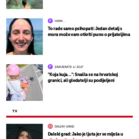
HMM…
To rade samo psihopati: Jedan detalj s
mora može vam otkriti puno o prijateljima
ZAMJERATE LI JOJ?
"Koja kuja…": Snašla se na hrvatskoj
granici, ali gledatelji su podijeljeni
TV
DALEKI GRAD
Daleki grad: Jako je ljuta jer se miješa u