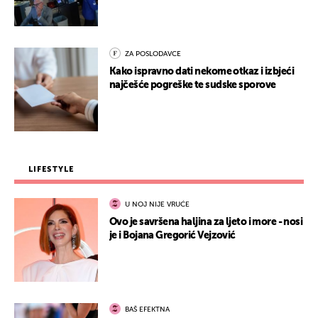
ZA POSLODAVCE
Kako ispravno dati nekome otkaz i izbjeći
najčešće pogreške te sudske sporove
LIFESTYLE
U NOJ NIJE VRUĆE
Ovo je savršena haljina za ljeto i more - nosi
je i Bojana Gregorić Vejzović
BAŠ EFEKTNA