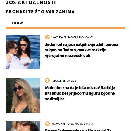
JOŠ AKTUALNOSTI
PRONAĐITE ŠTO VAS ZANIMA
SHOW
"KAO DA SU NOVAK ĐOKOVIĆ"
Jedan od najpoznatijih svjetskih parova
stigao na Jadran, ovakve reakcije
vjerojatno nisu očekivali
"VRUĆE JE OVDJE"
Malo tko zna da je bila misica! Badić je
istaknuo besprijekornu figuru zgodne
voditeljice
NOVA ZVIJEZDA NA JADRANU