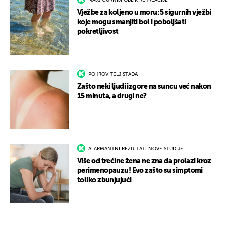
NAJSIGURNIJI OBLIK REKREACIJE
Vježbe za koljeno u moru: 5 sigurnih vježbi
koje mogu smanjiti bol i poboljšati
pokretljivost
POKROVITELJ STADA
Zašto neki ljudi izgore na suncu već nakon
15 minuta, a drugi ne?
ALARMANTNI REZULTATI NOVE STUDIJE
Više od trećine žena ne zna da prolazi kroz
perimenopauzu! Evo zašto su simptomi
toliko zbunjujući