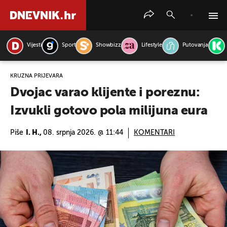
Vijesti
Sport
Showbizz
Lifestyle
Putovanja
PRETRAŽITE VIJESTI
KRUŽNA PRIJEVARA
Dvojac varao klijente i poreznu:
Izvukli gotovo pola milijuna eura
Piše
I. H.,
08. srpnja 2026. @ 11:44
KOMENTARI