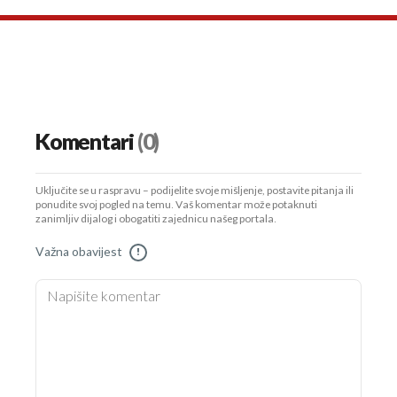
Komentari
(0)
Uključite se u raspravu – podijelite svoje mišljenje, postavite pitanja ili
ponudite svoj pogled na temu. Vaš komentar može potaknuti
zanimljiv dijalog i obogatiti zajednicu našeg portala.
Važna obavijest
!