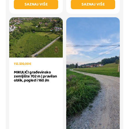
SAZNAJ VIŠE
SAZNAJ VIŠE
112.320,00 €
MIKULIĆI građevinsko
zemljište 702 m | pravilan
oblik, pogled i 160 /m