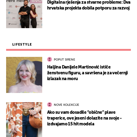
Digitalna rješenja za stvarne probleme: Dva
hrvatska projekta dobila potporu za razvoj
LIFESTYLE
POPUT SIRENE
Haljina Danijele Martinović ističe
ženstvenu figuru, a savršena je za večernji
izlazak na moru
NOVE KOLEKCIJE
Ako su vam dosadile “obične” plave
traperice, ove jeseni dolazite na svoje -
izdvajamo 15 hit modela