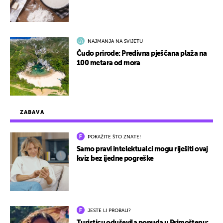
NAJMANJA NA SVIJETU
Čudo prirode: Predivna pješčana plaža na
100 metara od mora
ZABAVA
POKAŽITE ŠTO ZNATE!
Samo pravi intelektualci mogu riješiti ovaj
kviz bez ijedne pogreške
JESTE LI PROBALI?