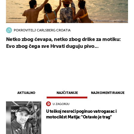
POKROVITELJ CARLSBERG CROATIA
Netko zbog ćevapa, netko zbog drške za motiku:
Evo zbog čega sve Hrvati duguju pivo...
AKTUALNO
NAJČITANIJE
NAJKOMENTIRANIJE
U ZAGORJU
U teškoj nesreći poginuo vatrogasac i
motociklst Matija: "Ostavio je trag"
UKLJUČITE NOTIFIKACIJE