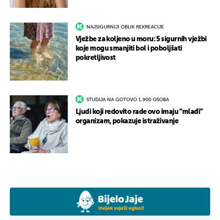
NAJSIGURNIJI OBLIK REKREACIJE
Vježbe za koljeno u moru: 5 sigurnih vježbi
koje mogu smanjiti bol i poboljšati
pokretljivost
STUDIJA NA GOTOVO 1.900 OSOBA
Ljudi koji redovito rade ovo imaju “mlađi”
organizam, pokazuje istraživanje