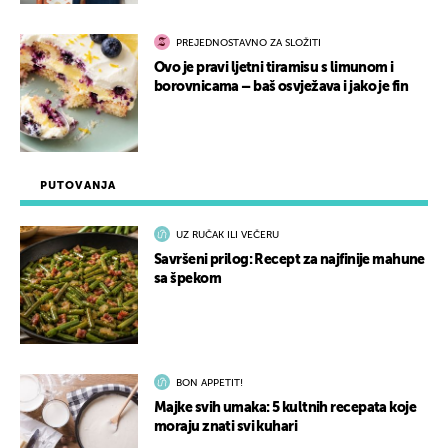
PREJEDNOSTAVNO ZA SLOŽITI
Ovo je pravi ljetni tiramisu s limunom i
borovnicama – baš osvježava i jako je fin
PUTOVANJA
UZ RUČAK ILI VEČERU
Savršeni prilog: Recept za najfinije mahune
sa špekom
BON APPETIT!
Majke svih umaka: 5 kultnih recepata koje
moraju znati svi kuhari