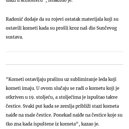
ulazi u atmosferu“, istaknuo je.
Radonić dodaje da su rojevi ostatak materijala koji su
ostavili kometi kada su prošli kroz naš dio Sunčevog
sustava.
"Kometi ostavljaju prašinu uz sublimiranje leda koji
kometi imaju. U ovom slučaju se radi o kometu koji je
otkriven u 19. stoljeću, a stoljećima je ispuštao takve
čestice. Svaki put kada se zemlja približi stazi kometa
naiđe na male čestice. Ponekad naiđe na čestice koje su
tko zna kada ispuštene iz kometa“, kazao je.