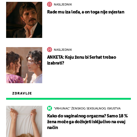
NASLJEDNIK
Rade mu iza leđa, a on toga nije svjestan
NASLJEDNIK
ANKETA: Koju ženu bi Serhat trebao
izabrati?
ZDRAVLJE
"VRHUNAC" ŽENSKOG SEKSUALNOG ISKUSTVA
Kako do vaginalnog orgazma? Samo 18 %
žena može ga doživjeti isključivo na ovaj
način