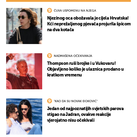
ČUVA USPOMENU NA NJEGA
Njezinog oca obožavala je cijela Hrvatska!
Kći neprežaljenog pjevača projurila špicom
na dva kotača
NADMAŠENA OČEKIVANJA
Thompson ruši brojke i u Vukovaru!
Objavljeno koliko je ulaznica prodano u
kratkom vremenu
"KAO DA SU NOVAK ĐOKOVIĆ"
Jedan od najpoznatijih svjetskih parova
stigao na Jadran, ovakve reakcije
vjerojatno nisu očekivali