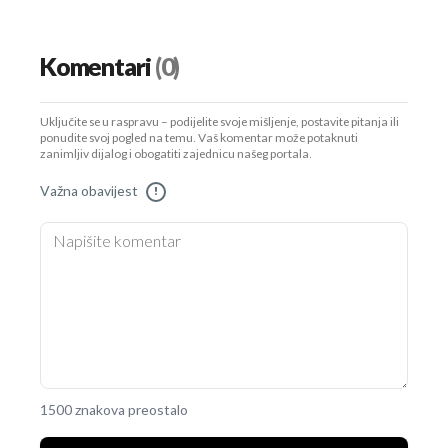
Komentari
(0)
Uključite se u raspravu – podijelite svoje mišljenje, postavite pitanja ili
ponudite svoj pogled na temu. Vaš komentar može potaknuti
zanimljiv dijalog i obogatiti zajednicu našeg portala.
Važna obavijest
!
1500 znakova preostalo