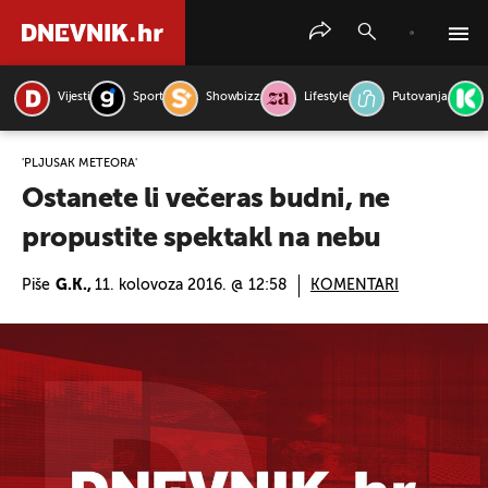
Vijesti
Sport
Showbizz
Lifestyle
Putovanja
PRETRAŽITE VIJESTI
'PLJUSAK METEORA'
Ostanete li večeras budni, ne
propustite spektakl na nebu
Piše
G.K.,
11. kolovoza 2016. @ 12:58
KOMENTARI