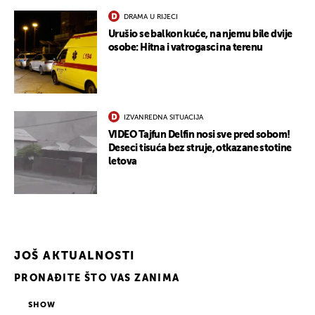
DRAMA U RIJECI
Urušio se balkon kuće, na njemu bile dvije
osobe: Hitna i vatrogasci na terenu
IZVANREDNA SITUACIJA
VIDEO Tajfun Delfin nosi sve pred sobom!
Deseci tisuća bez struje, otkazane stotine
letova
JOŠ AKTUALNOSTI
PRONAĐITE ŠTO VAS ZANIMA
SHOW