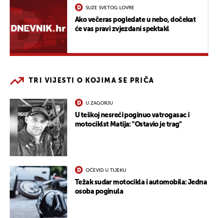
SUZE SVETOG LOVRE
Ako večeras pogledate u nebo, dočekat
će vas pravi zvjezdani spektakl
TRI VIJESTI O KOJIMA SE PRIČA
U ZAGORJU
U teškoj nesreći poginuo vatrogasac i
motociklst Matija: "Ostavio je trag"
OČEVID U TIJEKU
Težak sudar motocikla i automobila: Jedna
osoba poginula