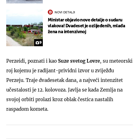
NOVI DETALJI
Ministar objavio nove detalje o sudaru
vlakova! Dvadeset je ozlijeđenih, mlađa
žena na intenzivnoj
9
Perzeidi, poznati i kao
Suze svetog Lovre
, su meteorski
roj kojemu je radijant-prividni izvor u zviježđu
Perzeju. Traje dvadesetak dana, a najveći intenzitet
učestalosti je 12. kolovoza. Javlja se kada Zemlja na
svojoj orbiti prolazi kroz oblak čestica nastalih
raspadom kometa.