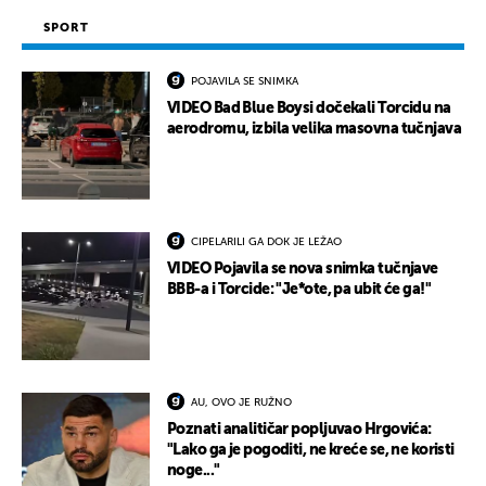
SPORT
POJAVILA SE SNIMKA
VIDEO Bad Blue Boysi dočekali Torcidu na
aerodromu, izbila velika masovna tučnjava
CIPELARILI GA DOK JE LEŽAO
VIDEO Pojavila se nova snimka tučnjave
BBB-a i Torcide: "Je*ote, pa ubit će ga!"
AU, OVO JE RUŽNO
Poznati analitičar popljuvao Hrgovića:
"Lako ga je pogoditi, ne kreće se, ne koristi
noge..."