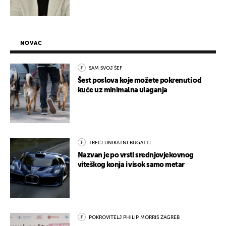
NOVAC
SAM SVOJ ŠEF
Šest poslova koje možete pokrenuti od
kuće uz minimalna ulaganja
TREĆI UNIKATNI BUGATTI
Nazvan je po vrsti srednjovjekovnog
viteškog konja i visok samo metar
POKROVITELJ PHILIP MORRIS ZAGREB