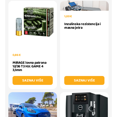
1,00 €
Inzulinska rezistencija i
masna jetra
0,86 €
MIRAGE lovna patrona
12/36 T3 H.V. GAME 4
3,1mm
SAZNAJ VIŠE
SAZNAJ VIŠE