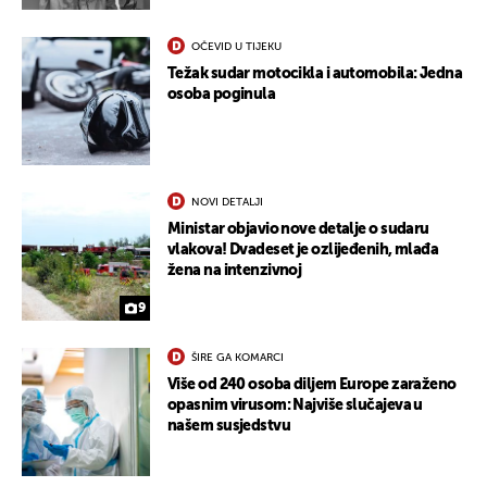
OČEVID U TIJEKU
Težak sudar motocikla i automobila: Jedna
osoba poginula
NOVI DETALJI
Ministar objavio nove detalje o sudaru
vlakova! Dvadeset je ozlijeđenih, mlađa
žena na intenzivnoj
9
ŠIRE GA KOMARCI
Više od 240 osoba diljem Europe zaraženo
opasnim virusom: Najviše slučajeva u
našem susjedstvu