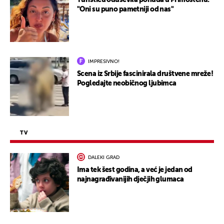
Turisticu oduševila ponuda u Primoštenu:
"Oni su puno pametniji od nas"
IMPRESIVNO!
Scena iz Srbije fascinirala društvene mreže!
Pogledajte neobičnog ljubimca
TV
DALEKI GRAD
Ima tek šest godina, a već je jedan od
najnagrađivanijih dječjih glumaca