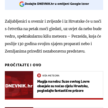
Dodajte DNEVNIK.hr u omiljeni Google izvor
Zaljubljenici u svemir i zvijezde i iz Hrvatske će u noći
s četvrtka na petak moći gledati, uz uvjet da nebo bude
vedro, spektakularnu kišu meteora – Perzeida, koja će
poslije 130 godina svojim sjajem proparati nebo i
Zemljanima prirediti nezaboravnu predstavu.
PROČITAJTE I OVO
KIŠA METEORA
Magija na nebu: Suze svetog Lovre
obasjale su noćas cijelu Hrvatsku,
pogledajte fantastične prizore