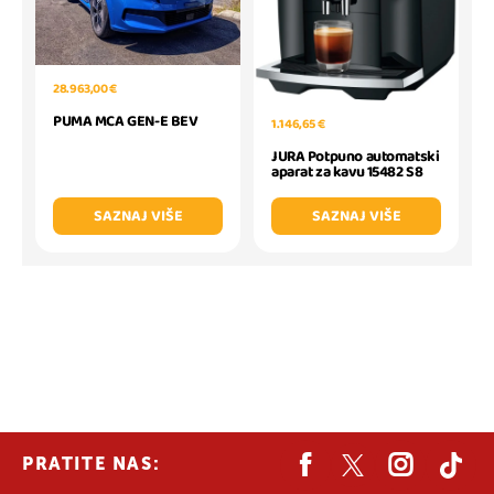
28.963,00 €
PUMA MCA GEN-E BEV
1.146,65 €
JURA Potpuno automatski
aparat za kavu 15482 S8
SAZNAJ VIŠE
SAZNAJ VIŠE
PRATITE NAS: