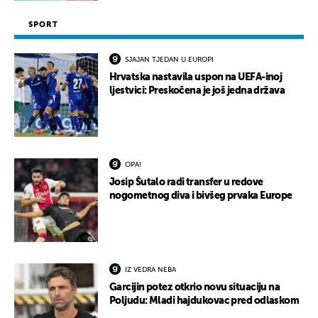
SPORT
SJAJAN TJEDAN U EUROPI
Hrvatska nastavila uspon na UEFA-inoj
ljestvici: Preskočena je još jedna država
OPA!
Josip Šutalo radi transfer u redove
nogometnog diva i bivšeg prvaka Europe
IZ VEDRA NEBA
Garcijin potez otkrio novu situaciju na
Poljudu: Mladi hajdukovac pred odlaskom