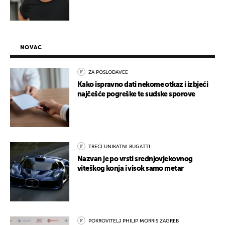
NOVAC
ZA POSLODAVCE
Kako ispravno dati nekome otkaz i izbjeći
najčešće pogreške te sudske sporove
TREĆI UNIKATNI BUGATTI
Nazvan je po vrsti srednjovjekovnog
viteškog konja i visok samo metar
POKROVITELJ PHILIP MORRIS ZAGREB