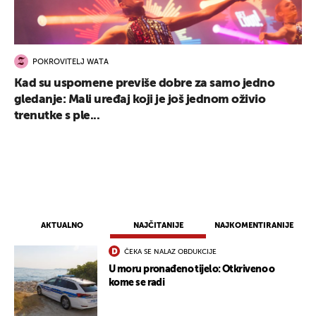
POKROVITELJ WATA
Kad su uspomene previše dobre za samo jedno
gledanje: Mali uređaj koji je još jednom oživio
trenutke s ple...
AKTUALNO
NAJČITANIJE
NAJKOMENTIRANIJE
ČEKA SE NALAZ OBDUKCIJE
U moru pronađeno tijelo: Otkriveno o
kome se radi