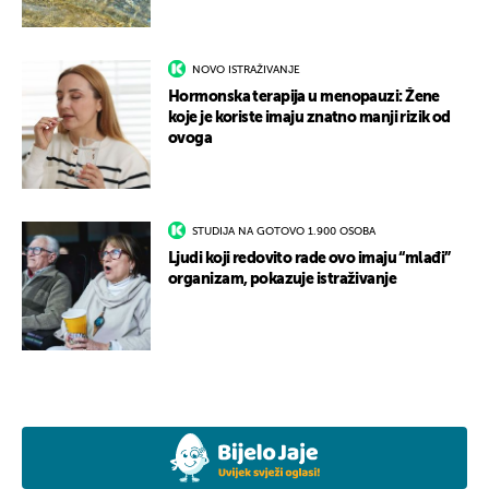
NOVO ISTRAŽIVANJE
Hormonska terapija u menopauzi: Žene
koje je koriste imaju znatno manji rizik od
ovoga
STUDIJA NA GOTOVO 1.900 OSOBA
Ljudi koji redovito rade ovo imaju “mlađi”
organizam, pokazuje istraživanje