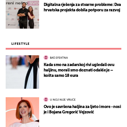
Digitalna rješenja za stvarne probleme: Dva
hrvatska projekta dobila potporu za razvoj
LIFESTYLE
BAŠ EFEKTNA
Kada smo na zadarskoj rivi ugledali ovu
haljinu, morali smo doznati odakle je –
košta samo 18 eura
U NOJ NIJE VRUĆE
Ovo je savršena haljina za ljeto i more - nosi
je i Bojana Gregorić Vejzović