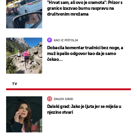
"Hrvat sam, ali ovo je sramota": Prizor s
granice izazvao burnu raspravu na
društvenim mrežama
KAO IZ PIŠTOLJA
Dobacila komentar trudnici bez noge, a
muž ispalio odgovor kao da je samo
čekao…
TV
DALEKI GRAD
Daleki grad: Jako je ljuta jer se miješa u
njezine stvari