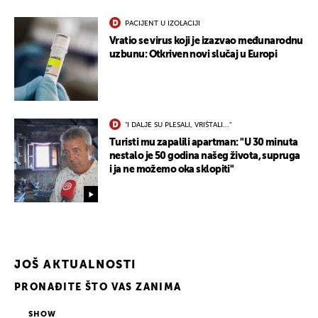
PACIJENT U IZOLACIJI
Vratio se virus koji je izazvao međunarodnu
uzbunu: Otkriven novi slučaj u Europi
"I DALJE SU PLESALI, VRIŠTALI..."
Turisti mu zapalili apartman: "U 30 minuta
nestalo je 50 godina našeg života, supruga
i ja ne možemo oka sklopiti"
JOŠ AKTUALNOSTI
PRONAĐITE ŠTO VAS ZANIMA
SHOW