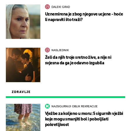
DALEKI GRAD
Uznemirena je zbog njegove ucjene - hoće
li napraviti što traži?
NASLJEDNIK
Želi da njih troje sretno žive, a nije ni
svjesna da ga je odavno izgubila
ZDRAVLJE
NAJSIGURNIJI OBLIK REKREACIJE
Vježbe za koljeno u moru: 5 sigurnih vježbi
koje mogu smanjiti bol i poboljšati
pokretljivost