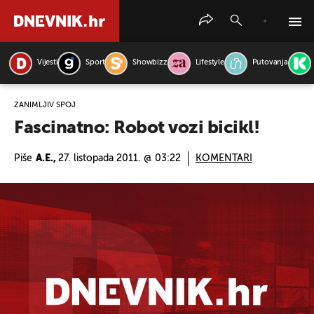
Vijesti
Sport
Showbizz
Lifestyle
Putovanja
PRETRAŽITE VIJESTI
ZANIMLJIV SPOJ
Fascinatno: Robot vozi bicikl!
Piše
A.E.,
27. listopada 2011. @ 03:22
KOMENTARI