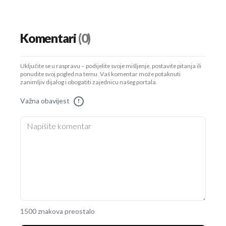
Komentari
(0)
Uključite se u raspravu – podijelite svoje mišljenje, postavite pitanja ili
ponudite svoj pogled na temu. Vaš komentar može potaknuti
zanimljiv dijalog i obogatiti zajednicu našeg portala.
Važna obavijest
!
1500 znakova preostalo