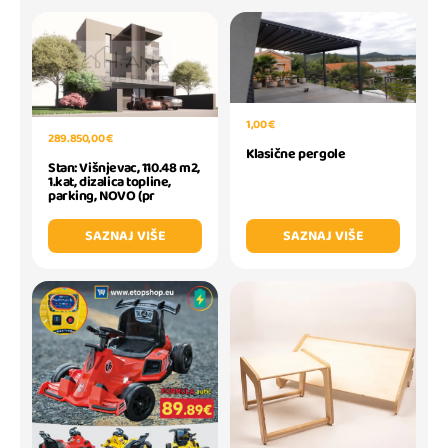
1,00 €
289.850,00 €
Klasične pergole
Stan: Višnjevac, 110.48 m2,
1.kat, dizalica topline,
parking, NOVO (pr
SAZNAJ VIŠE
SAZNAJ VIŠE