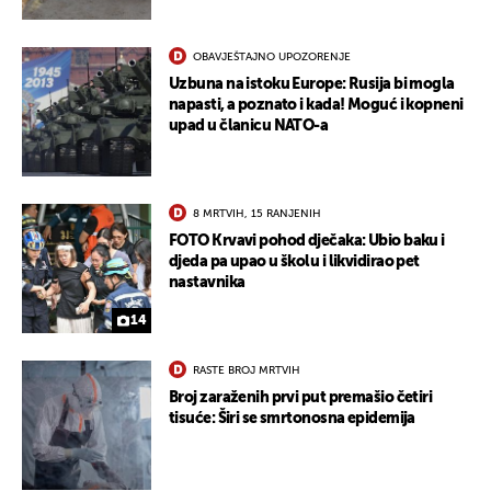
OBAVJEŠTAJNO UPOZORENJE
Uzbuna na istoku Europe: Rusija bi mogla
napasti, a poznato i kada! Moguć i kopneni
upad u članicu NATO-a
8 MRTVIH, 15 RANJENIH
FOTO Krvavi pohod dječaka: Ubio baku i
djeda pa upao u školu i likvidirao pet
nastavnika
14
RASTE BROJ MRTVIH
Broj zaraženih prvi put premašio četiri
tisuće: Širi se smrtonosna epidemija