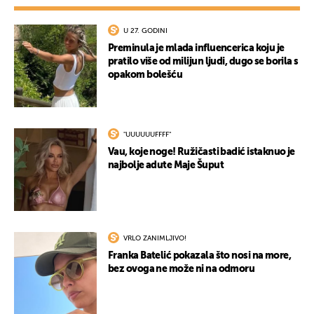
U 27. GODINI
Preminula je mlada influencerica koju je
pratilo više od milijun ljudi, dugo se borila s
opakom bolešću
UKLJUČITE NOTIFIKACIJE
"UUUUUUFFFF"
Vau, koje noge! Ružičasti badić istaknuo je
najbolje adute Maje Šuput
VRLO ZANIMLJIVO!
Franka Batelić pokazala što nosi na more,
bez ovoga ne može ni na odmoru