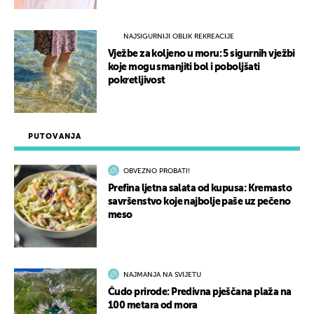
NAJSIGURNIJI OBLIK REKREACIJE
Vježbe za koljeno u moru: 5 sigurnih vježbi
koje mogu smanjiti bol i poboljšati
pokretljivost
PUTOVANJA
OBVEZNO PROBATI!
Prefina ljetna salata od kupusa: Kremasto
savršenstvo koje najbolje paše uz pečeno
meso
NAJMANJA NA SVIJETU
Čudo prirode: Predivna pješčana plaža na
100 metara od mora