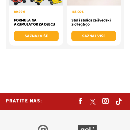
89,99 €
168,00 €
FORMULA NA
Stol i stolica za švedski
AKUMULATOR ZA DJECU
zid leg&go
SAZNAJ VIŠE
SAZNAJ VIŠE
PRATITE NAS: