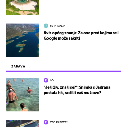
15 PITANJA
Kviz općeg znanja: Za one pred kojima se i
Google može sakriti
ZABAVA
LOL
"Je li živ, zna li se?": Snimka s Jadrana
postala hit, radi li i vaš muž ovo?
ŠTO KAŽETE?