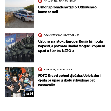
ČEKA SE NALAZ OBDUKCIJE
U moru pronađeno tijelo: Otkriveno o
kome se radi
OBAVJEŠTAJNO UPOZORENJE
Uzbuna na istoku Europe: Rusija bi mogla
napasti, a poznato i kada! Moguć i kopneni
upad u članicu NATO-a
8 MRTVIH, 15 RANJENIH
FOTO Krvavi pohod dječaka: Ubio baku i
djeda pa upao u školu i likvidirao pet
nastavnika
14