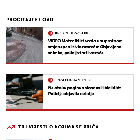
PROČITAJTE I OVO
INCIDENT U ZAGREBU
VIDEO Motociklist vozio u suprotnom
smjeru pa skrivio nesreću: Objavljena
snimka, policija traži vozača
TRAGEDIJA NA MURTERU
Na otoku poginuo slovenski biciklist:
Policija objavila detalje
TRI VIJESTI O KOJIMA SE PRIČA