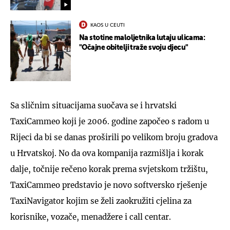
KAOS U CEUTI
Na stotine maloljetnika lutaju ulicama:
"Očajne obitelji traže svoju djecu"
Sa sličnim situacijama suočava se i hrvatski
TaxiCammeo koji je 2006. godine započeo s radom u
Rijeci da bi se danas proširili po velikom broju gradova
u Hrvatskoj. No da ova kompanija razmišlja i korak
dalje, točnije rečeno korak prema svjetskom tržištu,
TaxiCammeo predstavio je novo softversko rješenje
TaxiNavigator kojim se želi zaokružiti cjelina za
korisnike, vozače, menadžere i call centar.