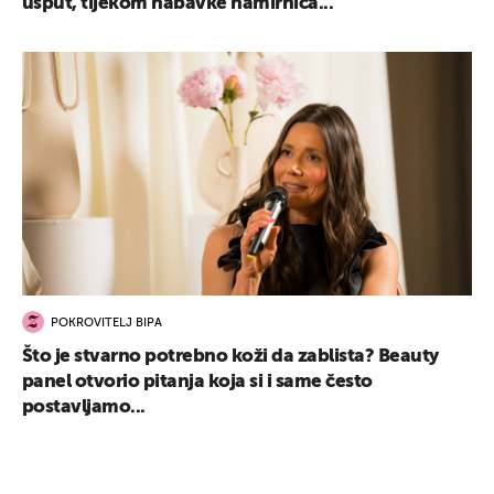
usput, tijekom nabavke namirnica...
POKROVITELJ BIPA
Što je stvarno potrebno koži da zablista? Beauty
panel otvorio pitanja koja si i same često
postavljamo...