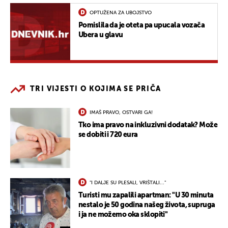
OPTUŽENA ZA UBOJSTVO
Pomislila da je oteta pa upucala vozača
Ubera u glavu
TRI VIJESTI O KOJIMA SE PRIČA
IMAŠ PRAVO, OSTVARI GA!
Tko ima pravo na inkluzivni dodatak? Može
se dobiti i 720 eura
"I DALJE SU PLESALI, VRIŠTALI..."
Turisti mu zapalili apartman: "U 30 minuta
nestalo je 50 godina našeg života, supruga
i ja ne možemo oka sklopiti"