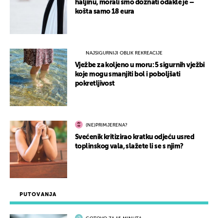
haljinu, morali smo doznati odakle je –
košta samo 18 eura
NAJSIGURNIJI OBLIK REKREACIJE
Vježbe za koljeno u moru: 5 sigurnih vježbi
koje mogu smanjiti bol i poboljšati
pokretljivost
(NE)PRIMJERENA?
Svećenik kritizirao kratku odjeću usred
toplinskog vala, slažete li se s njim?
PUTOVANJA