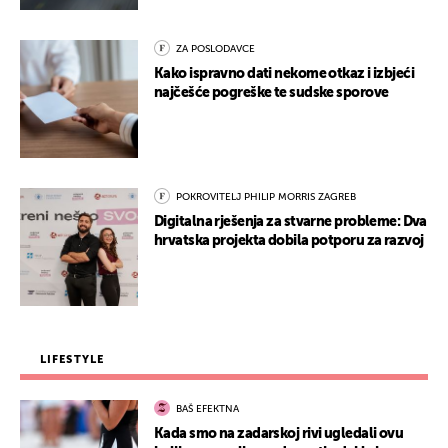
ZA POSLODAVCE
Kako ispravno dati nekome otkaz i izbjeći
najčešće pogreške te sudske sporove
POKROVITELJ PHILIP MORRIS ZAGREB
Digitalna rješenja za stvarne probleme: Dva
hrvatska projekta dobila potporu za razvoj
LIFESTYLE
BAŠ EFEKTNA
Kada smo na zadarskoj rivi ugledali ovu