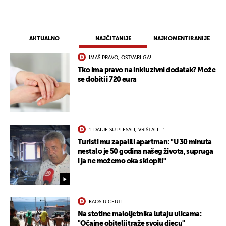
AKTUALNO
NAJČITANIJE
NAJKOMENTIRANIJE
IMAŠ PRAVO, OSTVARI GA!
Tko ima pravo na inkluzivni dodatak? Može
se dobiti i 720 eura
"I DALJE SU PLESALI, VRIŠTALI..."
Turisti mu zapalili apartman: "U 30 minuta
nestalo je 50 godina našeg života, supruga
i ja ne možemo oka sklopiti"
KAOS U CEUTI
Na stotine maloljetnika lutaju ulicama:
"Očajne obitelji traže svoju djecu"