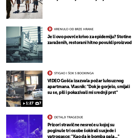
KRENULO OD BRZE HRANE
Je li ovo povrće krivo za epidemiju? Stotine
zaraženih, restorani hitno povukli proizvod
STIGAO I ŠOK S BOOKINGA
UKLJUČITE NOTIFIKACIJE
VIDEO Gošća izazvala požar luksuznog
apartmana. Vlasnik: "Dok je gorjelo, smijali
su se, pili i pokazivali mi srednji prst"
1:27
7
DETALJI TRAGEDIJE
Prizori stravične nesreće u kojoj su
poginule tri osobe šokirali susjede i
vatrogasce: "Kao da je bomba pala..."