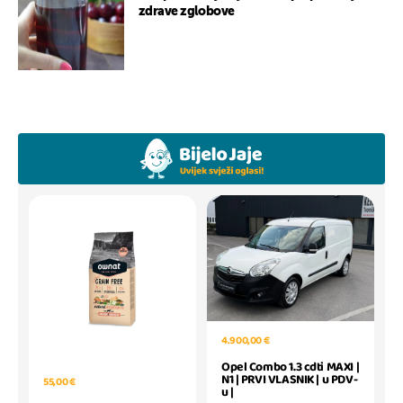
zdrave zglobove
4.900,00 €
Opel Combo 1.3 cdti MAXI |
N1 | PRVI VLASNIK | u PDV-
55,00 €
u |