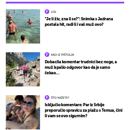
LOL
"Je li živ, zna li se?": Snimka s Jadrana
postala hit, radi li i vaš muž ovo?
KAO IZ PIŠTOLJA
Dobacila komentar trudnici bez noge, a
muž ispalio odgovor kao da je samo
čekao…
ŠTO KAŽETE?
Isključio komentare: Par iz Srbije
preporučio spravicu za plažu s Temua, čini
li vam se ovo sigurnim?