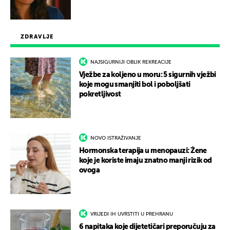
ZDRAVLJE
NAJSIGURNIJI OBLIK REKREACIJE
Vježbe za koljeno u moru: 5 sigurnih vježbi
koje mogu smanjiti bol i poboljšati
pokretljivost
NOVO ISTRAŽIVANJE
Hormonska terapija u menopauzi: Žene
koje je koriste imaju znatno manji rizik od
ovoga
VRIJEDI IH UVRSTITI U PREHRANU
6 napitaka koje dijetetičari preporučuju za