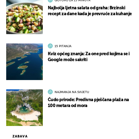
GOTOVO ZA 15 MINUTA
Najbolja ljetna salata od graha: Brzinski
recept za dane kada je prevruće za kuhanje
15 PITANJA
Kviz općeg znanja: Za one pred kojima se i
Google može sakriti
NAJMANJA NA SVIJETU
Čudo prirode: Predivna pješčana plaža na
100 metara od mora
ZABAVA