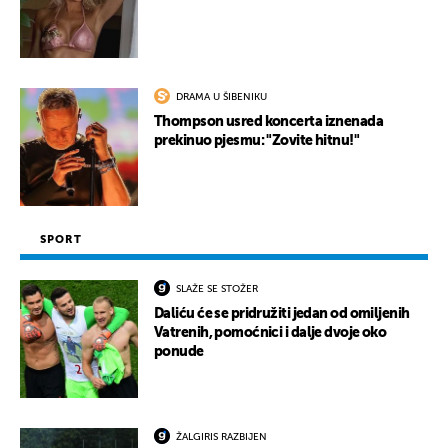
DRAMA U ŠIBENIKU
Thompson usred koncerta iznenada
prekinuo pjesmu: "Zovite hitnu!"
SPORT
SLAŽE SE STOŽER
Daliću će se pridružiti jedan od omiljenih
Vatrenih, pomoćnici i dalje dvoje oko
ponude
ŽALGIRIS RAZBIJEN