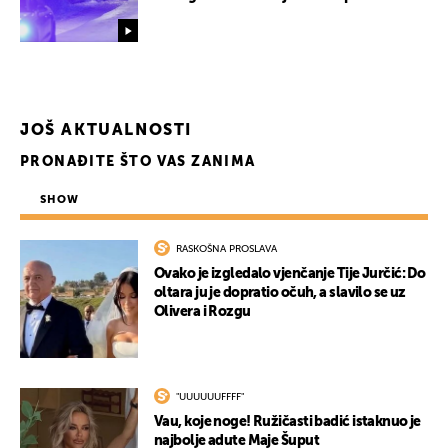
JOŠ AKTUALNOSTI
PRONAĐITE ŠTO VAS ZANIMA
SHOW
RASKOŠNA PROSLAVA
Ovako je izgledalo vjenčanje Tije Jurčić: Do
oltara ju je dopratio očuh, a slavilo se uz
Olivera i Rozgu
"UUUUUUFFFF"
Vau, koje noge! Ružičasti badić istaknuo je
najbolje adute Maje Šuput