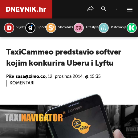
Vijesti
Sport
Showbizz
Lifestyle
Putovanja
PRETRAŽITE VIJESTI
TaxiCammeo predstavio softver
kojim konkurira Uberu i Lyftu
Piše
sasa@zimo.co,
12. prosinca 2014. @ 15:35
KOMENTARI