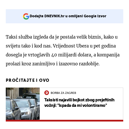
Dodajte DNEVNIK.hr u omiljeni Google izvor
Taksi služba izgleda da je postala velik biznis, kako u
svijetu tako i kod nas. Vrijednost Ubera u pet godina
dosegla je vrtoglavih 40 milijardi dolara, a kompanija
prolazi kroz zanimljivo i izazovno razdoblje.
PROČITAJTE I OVO
BORBA ZA ZAGREB
Taksisti najavili bojkot zbog prejeftinih
vožnji: "Ispada da mi volontiramo"