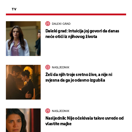
TV
DALEKI GRAD
Daleki grad: Intuicija joj govori da danas
neće otići iz njihovog života
NASLJEDNIK
Želi da njih troje sretno žive, a nije ni
svjesna da ga je odavno izgubila
NASLJEDNIK
Nasljednik: Nije očekivala takve uvrede od
vlastite majke