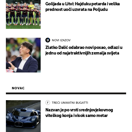
Golijada u Litvi: Hajduku petarda i velika
prednost uoči uzvrata na Poljudu
NOVI IZAZOV
Zlatko Dalić odabrao novi posao, odlazi u
jednu od najatraktivnijih zemalja svijeta
NOVAC
TREĆI UNIKATNI BUGATTI
Nazvan je po vrsti srednjovjekovnog
viteškog konja i visok samo metar