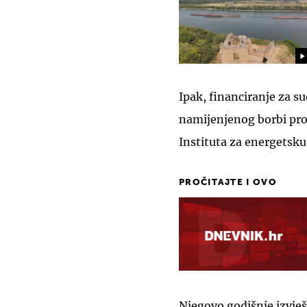
Ipak, financiranje za s
namijenjenog borbi prot
Instituta za energetsku 
PROČITAJTE I OVO
Njegovo godišnje izvješ