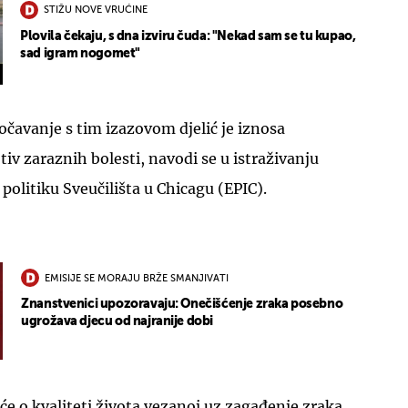
STIŽU NOVE VRUĆINE
Plovila čekaju, s dna izviru čuda: "Nekad sam se tu kupao,
sad igram nogomet"
uočavanje s tim izazovom djelić je iznosa
iv zaraznih bolesti, navodi se u istraživanju
politiku Sveučilišta u Chicagu (EPIC).
EMISIJE SE MORAJU BRŽE SMANJIVATI
Znanstvenici upozoravaju: Onečišćenje zraka posebno
ugrožava djecu od najranije dobi
će o kvaliteti života vezanoj uz zagađenje zraka