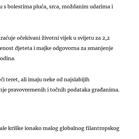
u s bolestima pluća, srca, moždanim udarima i
aćuje očekivani životni vijek u svijetu za 2,2
jenost djeteta i majke odgovorna za smanjenje
godina.
ći teret, ali imaju neke od najslabijih
anje pravovremenih i točnih podataka građanima.
ale kriške ionako malog globalnog filantropskog