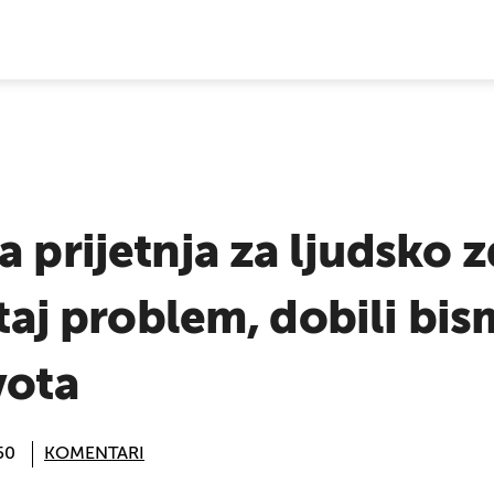
E VIJESTI
a prijetnja za ljudsko z
i taj problem, dobili bi
vota
50
KOMENTARI