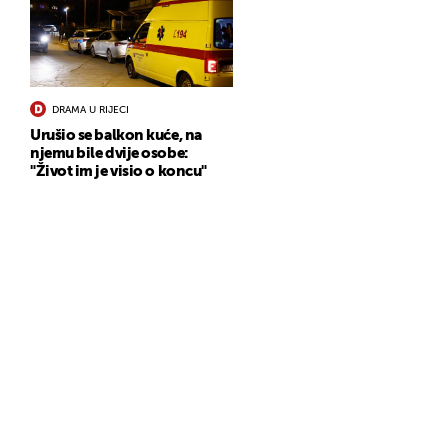
DRAMA U RIJECI
Urušio se balkon kuće, na
njemu bile dvije osobe:
"Život im je visio o koncu"