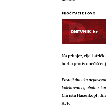
PROČITAJTE I OVO
Na primjer, cijeli afri
borbu protiv onečišćenj
Postoji duboka nepovezano
kolektivno i globalno, ko
Christa Hasenkopf
, di
AFP.