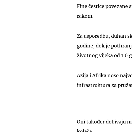
Fine čestice povezane s
rakom.
Za usporedbu, duhan skr
godine, dok je pothran
životnog vijeka od 1,6 
Azija i Afrika nose najve
infrastruktura za pruž
Oni također dobivaju m
kolača.