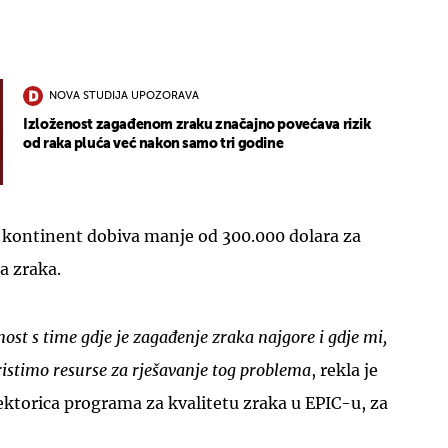
NOVA STUDIJA UPOZORAVA
Izloženost zagađenom zraku značajno povećava rizik
od raka pluća već nakon samo tri godine
čki kontinent dobiva manje od 300.000 dolara za
a zraka.
st s time gdje je zagađenje zraka najgore i gdje mi,
ristimo resurse za rješavanje tog problema
, rekla je
rektorica programa za kvalitetu zraka u EPIC-u, za