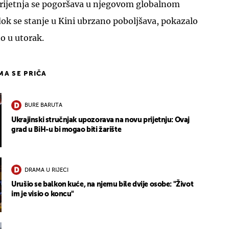
 prijetnja se pogoršava u njegovom globalnom
 dok se stanje u Kini ubrzano poboljšava, pokazalo
no u utorak.
IMA SE PRIČA
BURE BARUTA
Ukrajinski stručnjak upozorava na novu prijetnju: Ovaj
grad u BiH-u bi mogao biti žarište
DRAMA U RIJECI
Urušio se balkon kuće, na njemu bile dvije osobe: "Život
im je visio o koncu"