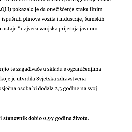
(AQLI) pokazalo je da onečišćenje zraka finim
 ispušnih plinova vozila i industrije, šumskih
 ostaje "najveća vanjska prijetnja javnom
UKLJUČITE NOTIFIKACIJE
anjio te zagađivače u skladu s ograničenjima
 koje je utvrdila Svjetska zdravstvena
sječna osoba bi dodala 2,3 godine na svoj
ni stanovnik dobio 0,97 godina života.