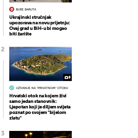
BURE BARUTA
Ukrajinski stručnjak
upozorava na novu prijetnju:
Ovaj grad u BiH-u bi mogao
biti žarište
8
UŽIVANJE NA "PRIVATNOM" OTOKU
Hrvatski otok na kojem živi
samo jedan stanovnik:
Ljepotan koji je diljem svijeta
poznat po svojem "bijelom
zlatu"