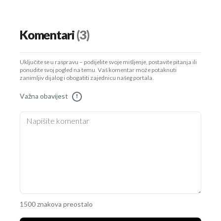
Komentari
(3)
Uključite se u raspravu – podijelite svoje mišljenje, postavite pitanja ili
ponudite svoj pogled na temu. Vaš komentar može potaknuti
zanimljiv dijalog i obogatiti zajednicu našeg portala.
Važna obavijest
!
1500 znakova preostalo