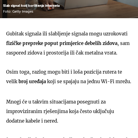
Slab signal kod korištenja interneta
Foto: Getty Images
Gubitak signala ili slabljenje signala mogu uzrokovati
fizičke prepreke poput primjerice debelih zidova
, sam
raspored zidova i prostorija ili čak metalna vrata.
Osim toga, razlog mogu biti i loša pozicija rutera te
velik
broj uređaja
koji se spajaju na jednu Wi-Fi mrežu.
Mnogi će u takvim situacijama posegnuti za
improviziranim rješenjima koja često uključuju
dodatne kabele i nered.