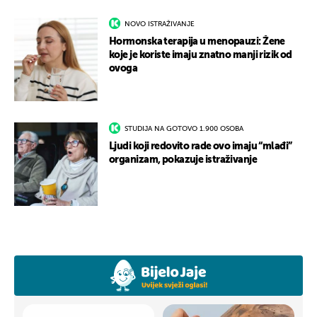
NOVO ISTRAŽIVANJE
Hormonska terapija u menopauzi: Žene
koje je koriste imaju znatno manji rizik od
ovoga
STUDIJA NA GOTOVO 1.900 OSOBA
Ljudi koji redovito rade ovo imaju “mlađi”
organizam, pokazuje istraživanje