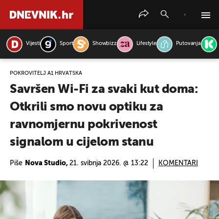
Vijesti
Sport
Showbizz
Lifestyle
Putovanja
PRETRAŽITE VIJESTI
POKROVITELJ A1 HRVATSKA
Savršen Wi-Fi za svaki kut doma:
Otkrili smo novu optiku za
ravnomjernu pokrivenost
signalom u cijelom stanu
Piše
Nova Studio,
21. svibnja 2026. @ 13:22
KOMENTARI