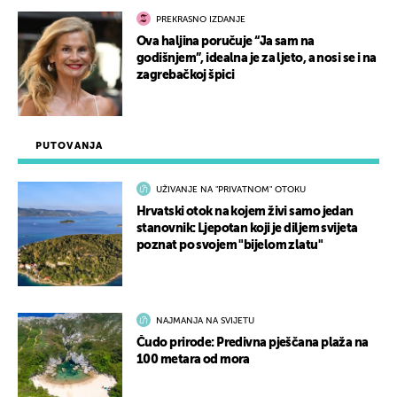
PREKRASNO IZDANJE
Ova haljina poručuje “Ja sam na
godišnjem”, idealna je za ljeto, a nosi se i na
zagrebačkoj špici
PUTOVANJA
UŽIVANJE NA "PRIVATNOM" OTOKU
Hrvatski otok na kojem živi samo jedan
stanovnik: Ljepotan koji je diljem svijeta
poznat po svojem "bijelom zlatu"
NAJMANJA NA SVIJETU
Čudo prirode: Predivna pješčana plaža na
100 metara od mora