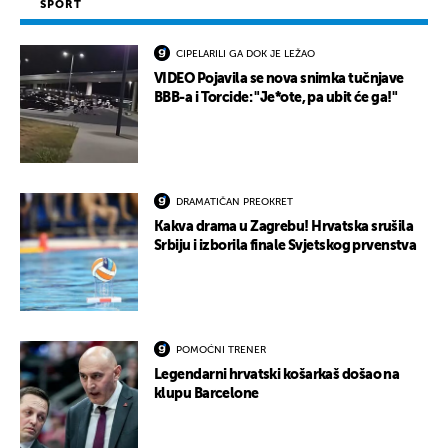
SPORT
CIPELARILI GA DOK JE LEŽAO
VIDEO Pojavila se nova snimka tučnjave
BBB-a i Torcide: "Je*ote, pa ubit će ga!"
DRAMATIČAN PREOKRET
Kakva drama u Zagrebu! Hrvatska srušila
Srbiju i izborila finale Svjetskog prvenstva
POMOĆNI TRENER
Legendarni hrvatski košarkaš došao na
klupu Barcelone