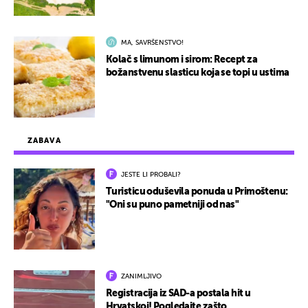
MA, SAVRŠENSTVO!
Kolač s limunom i sirom: Recept za
božanstvenu slasticu koja se topi u ustima
ZABAVA
JESTE LI PROBALI?
Turisticu oduševila ponuda u Primoštenu:
"Oni su puno pametniji od nas"
ZANIMLJIVO
Registracija iz SAD-a postala hit u
Hrvatskoj! Pogledajte zašto