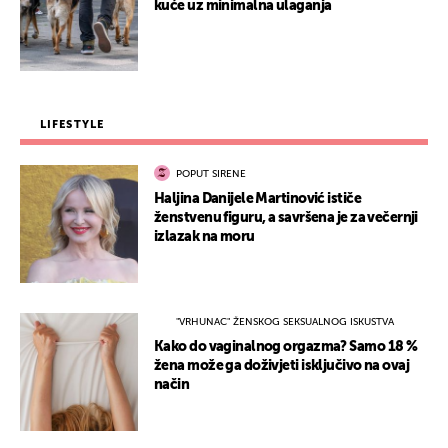
kuće uz minimalna ulaganja
LIFESTYLE
POPUT SIRENE
Haljina Danijele Martinović ističe
ženstvenu figuru, a savršena je za večernji
izlazak na moru
"VRHUNAC" ŽENSKOG SEKSUALNOG ISKUSTVA
Kako do vaginalnog orgazma? Samo 18 %
žena može ga doživjeti isključivo na ovaj
način