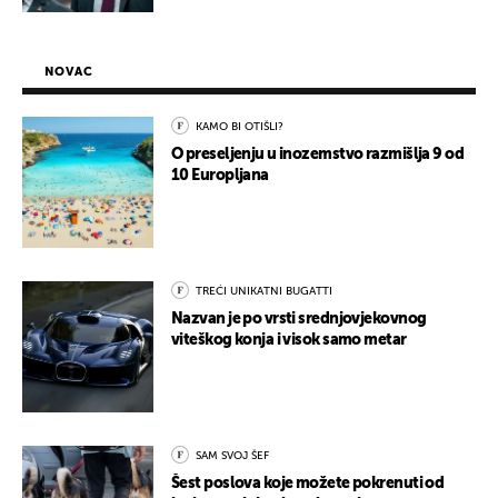
NOVAC
KAMO BI OTIŠLI?
O preseljenju u inozemstvo razmišlja 9 od
10 Europljana
TREĆI UNIKATNI BUGATTI
Nazvan je po vrsti srednjovjekovnog
viteškog konja i visok samo metar
SAM SVOJ ŠEF
Šest poslova koje možete pokrenuti od