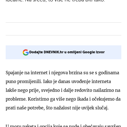
Dodajte DNEVNIK.hr u omiljeni Google izvor
Spajanje na internet i njegova brzina su se s godinama
puno promijenili. Iako je danas uvođenje interneta
lakše nego prije, svejedno i dalje redovito nailazimo na
probleme. Koristimo ga više nego ikada i očekujemo da
prati naše potrebe, što nažalost nije uvijek slučaj.
U moru paketa i opcija koje se nude i obećavaju savršen