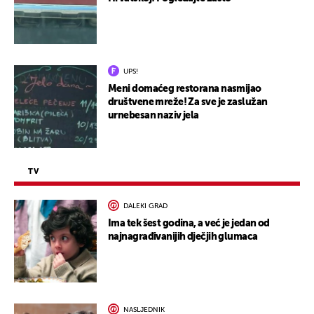
UPS!
Meni domaćeg restorana nasmijao
društvene mreže! Za sve je zaslužan
urnebesan naziv jela
TV
DALEKI GRAD
Ima tek šest godina, a već je jedan od
najnagrađivanijih dječjih glumaca
NASLJEDNIK