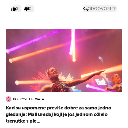
3
0
ODGOVORITE
POKROVITELJ WATA
Kad su uspomene previše dobre za samo jedno
gledanje: Mali uređaj koji je još jednom oživio
trenutke s ple...