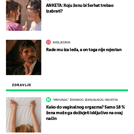
ANKETA: Koju ženu bi Serhat trebao
izabrati?
NASLJEDNIK
Rade mu iza leđa, a on toga nije svjestan
ZDRAVLJE
"VRHUNAC" ŽENSKOG SEKSUALNOG ISKUSTVA
Kako do vaginalnog orgazma? Samo 18 %
žena može ga doživjeti isključivo na ovaj
način