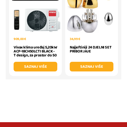
909,00 €
34,99 €
Vivax klima uređaj 5,20kW
Najjeftiniji 24 DJELNI SET
ACP-18CH50LCTI BLACK -
PRIBOR JAJE
T design, za prostor do 50
SAZNAJ VIŠE
SAZNAJ VIŠE