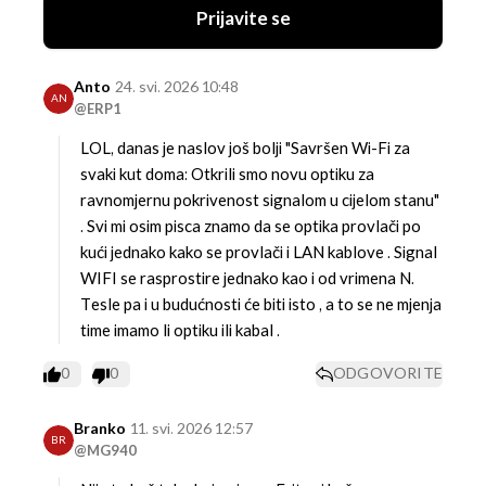
Prijavite se
Anto
24. svi. 2026 10:48
AN
@ERP1
LOL, danas je naslov još bolji "Savršen Wi-Fi za
svaki kut doma: Otkrili smo novu optiku za
ravnomjernu pokrivenost signalom u cijelom stanu"
.
Svi mi osim pisca znamo da se optika provlači po
kući jednako kako se provlači i LAN kablove . Signal
WIFI se rasprostire jednako kao i od vrimena N.
Tesle pa i u budućnosti će biti isto , a to se ne mjenja
time imamo li optiku ili kabal .
0
0
ODGOVORITE
Branko
11. svi. 2026 12:57
BR
@MG940