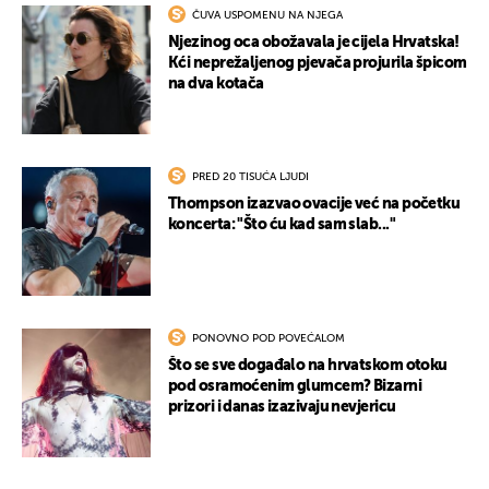
ČUVA USPOMENU NA NJEGA
Njezinog oca obožavala je cijela Hrvatska!
Kći neprežaljenog pjevača projurila špicom
na dva kotača
PRED 20 TISUĆA LJUDI
Thompson izazvao ovacije već na početku
koncerta: "Što ću kad sam slab..."
PONOVNO POD POVEĆALOM
Što se sve događalo na hrvatskom otoku
pod osramoćenim glumcem? Bizarni
prizori i danas izazivaju nevjericu