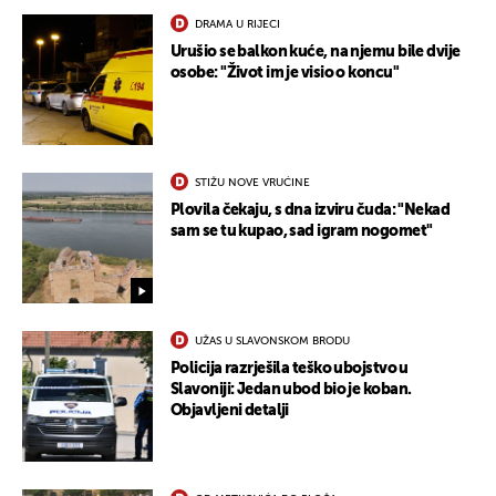
DRAMA U RIJECI
Urušio se balkon kuće, na njemu bile dvije
osobe: "Život im je visio o koncu"
STIŽU NOVE VRUĆINE
Plovila čekaju, s dna izviru čuda: "Nekad
sam se tu kupao, sad igram nogomet"
UŽAS U SLAVONSKOM BRODU
Policija razrješila teško ubojstvo u
Slavoniji: Jedan ubod bio je koban.
Objavljeni detalji