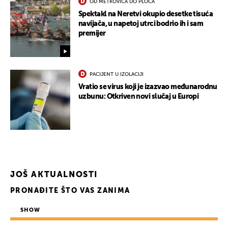
OD METKOVIĆA DO PLOČA
Spektakl na Neretvi okupio desetke tisuća
navijača, u napetoj utrci bodrio ih i sam
premijer
PACIJENT U IZOLACIJI
Vratio se virus koji je izazvao međunarodnu
uzbunu: Otkriven novi slučaj u Europi
JOŠ AKTUALNOSTI
PRONAĐITE ŠTO VAS ZANIMA
SHOW