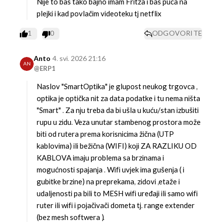
Nije to baš tako bajno imam Fritza i baš puca na
plejki i kad povlačim videoteku tj netflix
1
0
ODGOVORITE
Anto
4. svi. 2026 21:16
AN
@ERP1
Naslov "SmartOptika" je glupost neukog trgovca ,
optika je optička nit za data podatke i tu nema ništa
"Smart" . Za nju treba da bi ušla u kuću/stan izbušiti
rupu u zidu. Veza unutar stambenog prostora može
biti od rutera prema korisnicima žična (UTP
kablovima) ili bežična (WIFI) koji ZA RAZLIKU OD
KABLOVA imaju problema sa brzinama i
mogućnosti spajanja . Wifi uvjek ima gušenja ( i
gubitke brzine) na preprekama, zidovi ,etaže i
udaljenosti pa bili to MESH wifi uređaji ili samo wifi
ruter ili wifi i pojačivači dometa tj. range extender
(bez mesh softwera ).