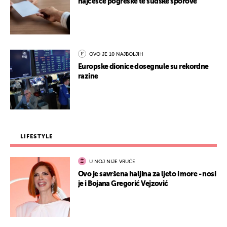
najčešće pogreške te sudske sporove
OVO JE 10 NAJBOLJIH
Europske dionice dosegnule su rekordne
razine
LIFESTYLE
U NOJ NIJE VRUĆE
Ovo je savršena haljina za ljeto i more - nosi
je i Bojana Gregorić Vejzović