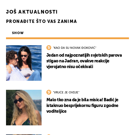
JOŠ AKTUALNOSTI
PRONAĐITE ŠTO VAS ZANIMA
SHOW
"KAO DA SU NOVAK ĐOKOVIĆ"
Jedan od najpoznatijih svjetskih parova
stigao na Jadran, ovakve reakcije
vjerojatno nisu očekivali
"VRUĆE JE OVDJE"
Malo tko zna da je bila misica! Badić je
istaknuo besprijekornu figuru zgodne
voditeljice