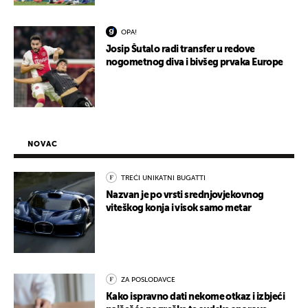
OPA!
Josip Šutalo radi transfer u redove
nogometnog diva i bivšeg prvaka Europe
NOVAC
TREĆI UNIKATNI BUGATTI
Nazvan je po vrsti srednjovjekovnog
viteškog konja i visok samo metar
ZA POSLODAVCE
Kako ispravno dati nekome otkaz i izbjeći