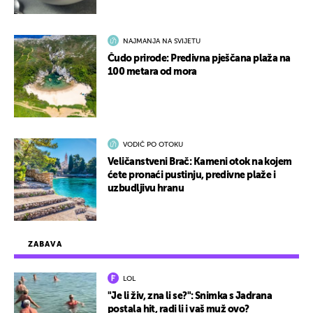
NAJMANJA NA SVIJETU
Čudo prirode: Predivna pješčana plaža na
100 metara od mora
VODIČ PO OTOKU
Veličanstveni Brač: Kameni otok na kojem
ćete pronaći pustinju, predivne plaže i
uzbudljivu hranu
ZABAVA
LOL
"Je li živ, zna li se?": Snimka s Jadrana
postala hit, radi li i vaš muž ovo?