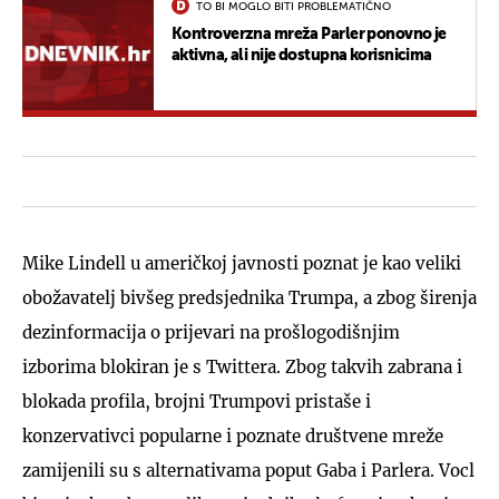
TO BI MOGLO BITI PROBLEMATIČNO
Kontroverzna mreža Parler ponovno je
aktivna, ali nije dostupna korisnicima
Mike Lindell u američkoj javnosti poznat je kao veliki
obožavatelj bivšeg predsjednika Trumpa, a zbog širenja
dezinformacija o prijevari na prošlogodišnjim
izborima blokiran je s Twittera. Zbog takvih zabrana i
blokada profila, brojni Trumpovi pristaše i
konzervativci popularne i poznate društvene mreže
zamijenili su s alternativama poput Gaba i Parlera. Vocl