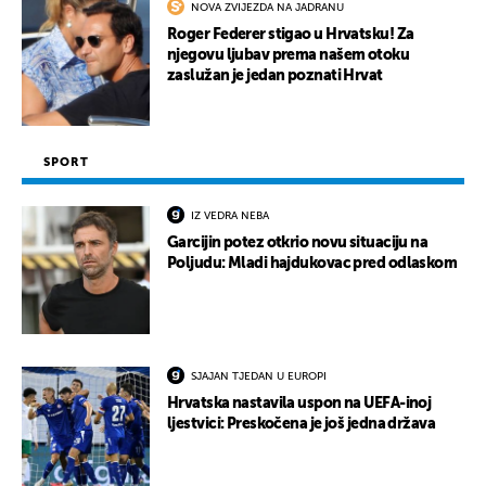
NOVA ZVIJEZDA NA JADRANU
Roger Federer stigao u Hrvatsku! Za
njegovu ljubav prema našem otoku
zaslužan je jedan poznati Hrvat
SPORT
IZ VEDRA NEBA
Garcijin potez otkrio novu situaciju na
Poljudu: Mladi hajdukovac pred odlaskom
SJAJAN TJEDAN U EUROPI
Hrvatska nastavila uspon na UEFA-inoj
ljestvici: Preskočena je još jedna država