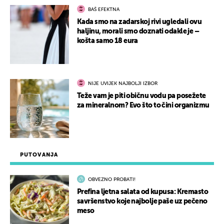
BAŠ EFEKTNA
Kada smo na zadarskoj rivi ugledali ovu
haljinu, morali smo doznati odakle je –
košta samo 18 eura
NIJE UVIJEK NAJBOLJI IZBOR
Teže vam je piti običnu vodu pa posežete
za mineralnom? Evo što to čini organizmu
PUTOVANJA
OBVEZNO PROBATI!
Prefina ljetna salata od kupusa: Kremasto
savršenstvo koje najbolje paše uz pečeno
meso