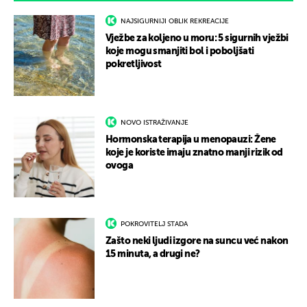
NAJSIGURNIJI OBLIK REKREACIJE
Vježbe za koljeno u moru: 5 sigurnih vježbi
koje mogu smanjiti bol i poboljšati
pokretljivost
NOVO ISTRAŽIVANJE
Hormonska terapija u menopauzi: Žene
koje je koriste imaju znatno manji rizik od
ovoga
POKROVITELJ STADA
Zašto neki ljudi izgore na suncu već nakon
15 minuta, a drugi ne?