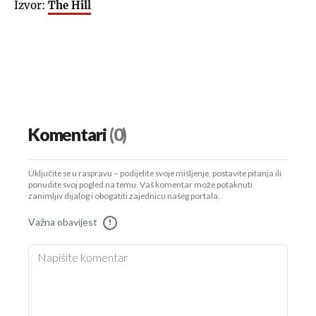
Izvor:
The Hill
Komentari
(0)
Uključite se u raspravu – podijelite svoje mišljenje, postavite pitanja ili
ponudite svoj pogled na temu. Vaš komentar može potaknuti
zanimljiv dijalog i obogatiti zajednicu našeg portala.
Važna obavijest
!