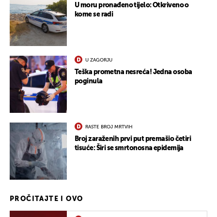
U moru pronađeno tijelo: Otkriveno o
kome se radi
U ZAGORJU
Teška prometna nesreća! Jedna osoba
poginula
RASTE BROJ MRTVIH
Broj zaraženih prvi put premašio četiri
tisuće: Širi se smrtonosna epidemija
PROČITAJTE I OVO