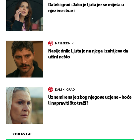
Daleki grad: Jako je ljuta jer se miješa u
njezine stvari
NASLJEDNIK
Nasljednik: Ljuta je na njega i zahtjeva da
učini nešto
DALEKI GRAD
Uznemirena je zbog njegove ucjene - hoće
li napraviti što traži?
ZDRAVLJE