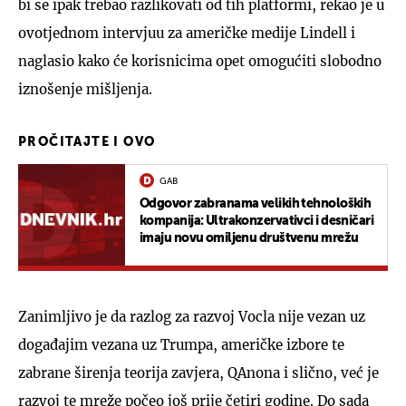
bi se ipak trebao razlikovati od tih platformi, rekao je u
ovotjednom intervjuu za američke medije Lindell i
naglasio kako će korisnicima opet omogućiti slobodno
iznošenje mišljenja.
PROČITAJTE I OVO
GAB
Odgovor zabranama velikih tehnoloških
kompanija: Ultrakonzervativci i desničari
imaju novu omiljenu društvenu mrežu
Zanimljivo je da razlog za razvoj Vocla nije vezan uz
događajim vezana uz Trumpa, američke izbore te
zabrane širenja teorija zavjera, QAnona i slično, već je
razvoj te mreže počeo još prije četiri godine. Do sada