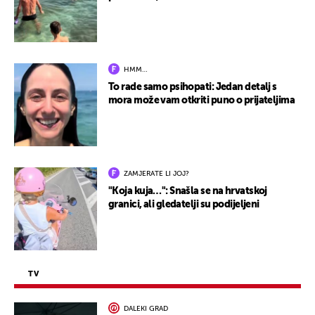
HMM…
To rade samo psihopati: Jedan detalj s
mora može vam otkriti puno o prijateljima
ZAMJERATE LI JOJ?
"Koja kuja…": Snašla se na hrvatskoj
granici, ali gledatelji su podijeljeni
TV
DALEKI GRAD