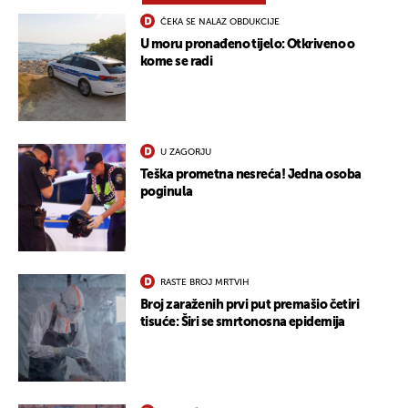
ČEKA SE NALAZ OBDUKCIJE
U moru pronađeno tijelo: Otkriveno o
kome se radi
UKLJUČITE NOTIFIKACIJE
U ZAGORJU
Teška prometna nesreća! Jedna osoba
poginula
RASTE BROJ MRTVIH
Broj zaraženih prvi put premašio četiri
tisuće: Širi se smrtonosna epidemija