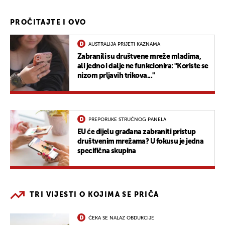
PROČITAJTE I OVO
AUSTRALIJA PRIJETI KAZNAMA
Zabranili su društvene mreže mladima,
ali jedno i dalje ne funkcionira: "Koriste se
nizom prljavih trikova..."
PREPORUKE STRUČNOG PANELA
EU će dijelu građana zabraniti pristup
društvenim mrežama? U fokusu je jedna
specifična skupina
TRI VIJESTI O KOJIMA SE PRIČA
ČEKA SE NALAZ OBDUKCIJE