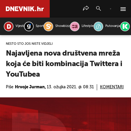
Vijesti
Sport
Showbizz
Lifestyle
Putovanja
PRETRAŽITE VIJESTI
NEŠTO ŠTO JOŠ NISTE VIDJELI
Najavljena nova društvena mreža
koja će biti kombinacija Twittera i
YouTubea
Piše
Hrvoje Jurman,
13. ožujka 2021. @ 08:31
KOMENTARI