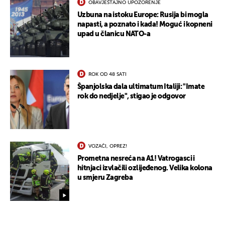
OBAVJEŠTAJNO UPOZORENJE
Uzbuna na istoku Europe: Rusija bi mogla
napasti, a poznato i kada! Moguć i kopneni
upad u članicu NATO-a
ROK OD 48 SATI
Španjolska dala ultimatum Italiji: "Imate
rok do nedjelje", stigao je odgovor
VOZAČI, OPREZ!
Prometna nesreća na A1! Vatrogasci i
hitnjaci izvlačili ozlijeđenog. Velika kolona
u smjeru Zagreba