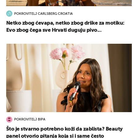
POKROVITELJ CARLSBERG CROATIA
Netko zbog ćevapa, netko zbog drške za motiku:
Evo zbog čega sve Hrvati duguju pivo...
POKROVITELJ BIPA
Što je stvarno potrebno koži da zablista? Beauty
panel otvorio pitanja koja si i same često