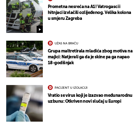
Prometna nesreća na A1! Vatrogasci i
hitnjaci izvlačili ozlijeđenog. Velika kolona
u smjeru Zagreba
UŽAS NA BRAČU
Grupa maltretirala mladića zbog motiva na
majici: Natjerali ga da je skine pa ga napao
18-godišnjak
PACIJENT U IZOLACIJI
Vratio se virus koji je izazvao međunarodnu
uzbunu: Otkriven novi slučaj u Europi