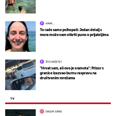
HMM…
To rade samo psihopati: Jedan detalj s
mora može vam otkriti puno o prijateljima
ŠTO KAŽETE?
"Hrvat sam, ali ovo je sramota": Prizor s
granice izazvao burnu raspravu na
društvenim mrežama
TV
DALEKI GRAD