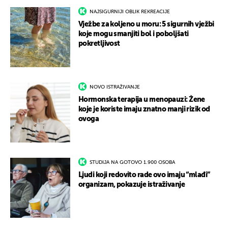
NAJSIGURNIJI OBLIK REKREACIJE
Vježbe za koljeno u moru: 5 sigurnih vježbi
koje mogu smanjiti bol i poboljšati
pokretljivost
NOVO ISTRAŽIVANJE
Hormonska terapija u menopauzi: Žene
koje je koriste imaju znatno manji rizik od
ovoga
STUDIJA NA GOTOVO 1.900 OSOBA
Ljudi koji redovito rade ovo imaju “mlađi”
organizam, pokazuje istraživanje