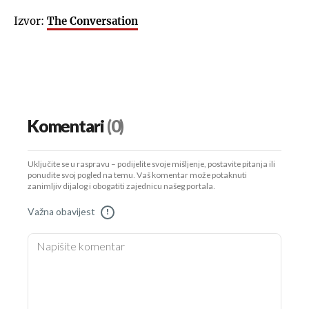
Izvor:
The Conversation
Komentari
(0)
Uključite se u raspravu – podijelite svoje mišljenje, postavite pitanja ili
ponudite svoj pogled na temu. Vaš komentar može potaknuti
zanimljiv dijalog i obogatiti zajednicu našeg portala.
Važna obavijest
!