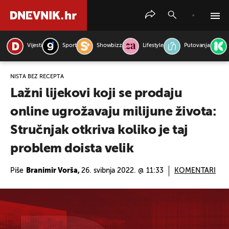
Vijesti
Sport
Showbizz
Lifestyle
Putovanja
PRETRAŽITE VIJESTI
NIŠTA BEZ RECEPTA
Lažni lijekovi koji se prodaju
online ugrožavaju milijune života:
Stručnjak otkriva koliko je taj
problem doista velik
Piše
Branimir Vorša,
26. svibnja 2022. @ 11:33
KOMENTARI