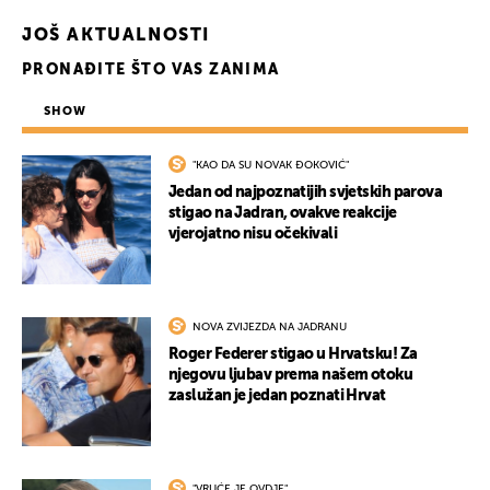
JOŠ AKTUALNOSTI
PRONAĐITE ŠTO VAS ZANIMA
SHOW
"KAO DA SU NOVAK ĐOKOVIĆ"
Jedan od najpoznatijih svjetskih parova
stigao na Jadran, ovakve reakcije
vjerojatno nisu očekivali
NOVA ZVIJEZDA NA JADRANU
Roger Federer stigao u Hrvatsku! Za
njegovu ljubav prema našem otoku
zaslužan je jedan poznati Hrvat
"VRUĆE JE OVDJE"