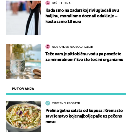
BAŠ EFEKTNA
Kada smo na zadarskoj rivi ugledali ovu
haljinu, morali smo doznati odakle je –
košta samo 18 eura
NIJE UVIJEK NAJBOLJI IZBOR
Teže vam je piti običnu vodu pa posežete
za mineralnom? Evo što to čini organizmu
PUTOVANJA
OBVEZNO PROBATI!
Prefina ljetna salata od kupusa: Kremasto
savršenstvo koje najbolje paše uz pečeno
meso