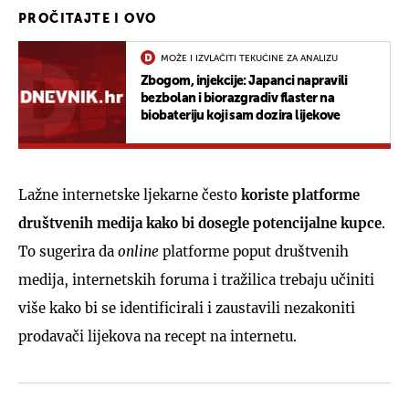
PROČITAJTE I OVO
MOŽE I IZVLAČITI TEKUĆINE ZA ANALIZU
Zbogom, injekcije: Japanci napravili
bezbolan i biorazgradiv flaster na
biobateriju koji sam dozira lijekove
Lažne internetske ljekarne često
koriste platforme
društvenih medija kako bi dosegle potencijalne kupce
.
To sugerira da
online
platforme poput društvenih
medija, internetskih foruma i tražilica trebaju učiniti
više kako bi se identificirali i zaustavili nezakoniti
prodavači lijekova na recept na internetu.