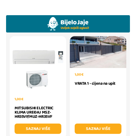
1,00 €
VRATA 1 - cijena na upit
1,00 €
MITSUBISHI ELECTRIC
KLIMA UREĐAJ MSZ-
HR35VF/MUZ-HR35VF
SAZNAJ VIŠE
SAZNAJ VIŠE