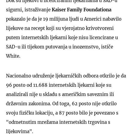
Dok su lijekovi u licenciranim ljekarnama u SAD-u
sigurni, istraživanje
Kaiser Family Foundationa
pokazalo je da je 19 milijuna ljudi u Americi nabavilo
lijekove na recept koji su vjerojatno krivotvoreni
putem internetskih ljekarni koje nisu licencirane u
SAD-u ili tijekom putovanja u inozemstvo, ističe
White.
Nacionalno udruženje ljekarničkih odbora otkrilo je da
96 posto od 11.688 internetskih ljekarni koje su
analizirali nije u skladu s američkim saveznim ili
državnim zakonima. Od toga, 62 posto nije otkrilo
svoju fizičku lokaciju, a 87 posto bilo je povezano s
"odmetnutim mrežama internetskih trgovina s
lijekovima".