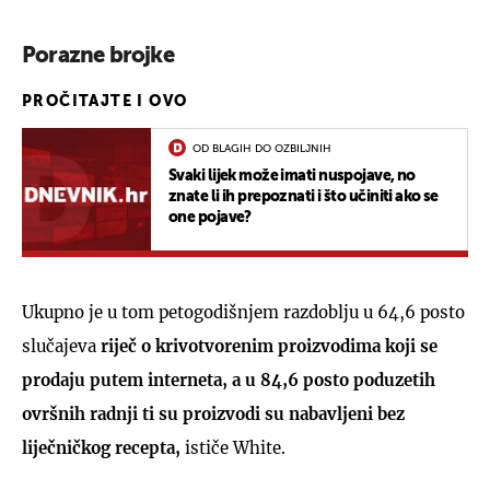
Porazne brojke
PROČITAJTE I OVO
OD BLAGIH DO OZBILJNIH
Svaki lijek može imati nuspojave, no
znate li ih prepoznati i što učiniti ako se
one pojave?
Ukupno je u tom petogodišnjem razdoblju u 64,6 posto
slučajeva
riječ o krivotvorenim proizvodima koji se
prodaju putem interneta, a u 84,6 posto poduzetih
ovršnih radnji ti su proizvodi su nabavljeni bez
liječničkog recepta,
ističe White.