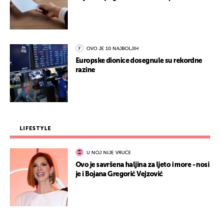
OVO JE 10 NAJBOLJIH
Europske dionice dosegnule su rekordne
razine
LIFESTYLE
U NOJ NIJE VRUĆE
Ovo je savršena haljina za ljeto i more - nosi
je i Bojana Gregorić Vejzović