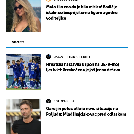
Malo tko zna da je bila misica! Badić je
istaknuo besprijekornu figuru zgodne
voditeljice
SPORT
SJAJAN TJEDAN U EUROPI
Hrvatska nastavila uspon na UEFA-inoj
ljestvici: Preskočena je još jedna država
IZ VEDRA NEBA
Garcijin potez otkrio novu situaciju na
Poljudu: Mladi hajdukovac pred odlaskom