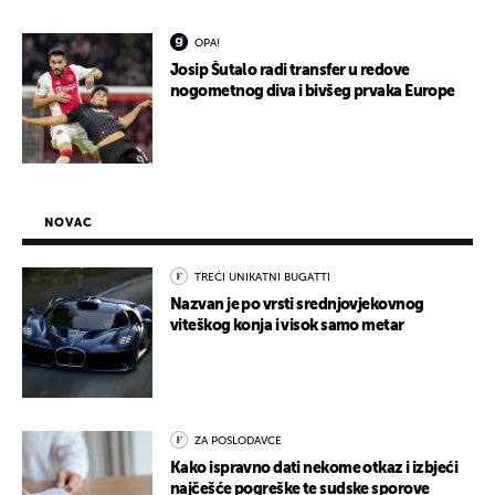
OPA!
Josip Šutalo radi transfer u redove
nogometnog diva i bivšeg prvaka Europe
NOVAC
TREĆI UNIKATNI BUGATTI
Nazvan je po vrsti srednjovjekovnog
viteškog konja i visok samo metar
ZA POSLODAVCE
Kako ispravno dati nekome otkaz i izbjeći
najčešće pogreške te sudske sporove