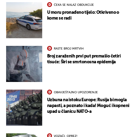
ČEKA SE NALAZ OBDUKCIJE
U moru pronađeno tijelo: Otkriveno o
kome se radi
RASTE BROJ MRTVIH
Broj zaraženih prvi put premašio četiri
tisuće: Širi se smrtonosna epidemija
OBAVJEŠTAJNO UPOZORENJE
Uzbuna na istoku Europe: Rusija bi mogla
napasti, a poznato i kada! Moguć i kopneni
upad u članicu NATO-a
VOZAČI, OPREZ!