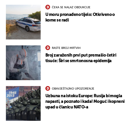
ČEKA SE NALAZ OBDUKCIJE
U moru pronađeno tijelo: Otkriveno o
kome se radi
RASTE BROJ MRTVIH
Broj zaraženih prvi put premašio četiri
tisuće: Širi se smrtonosna epidemija
OBAVJEŠTAJNO UPOZORENJE
Uzbuna na istoku Europe: Rusija bi mogla
napasti, a poznato i kada! Moguć i kopneni
upad u članicu NATO-a