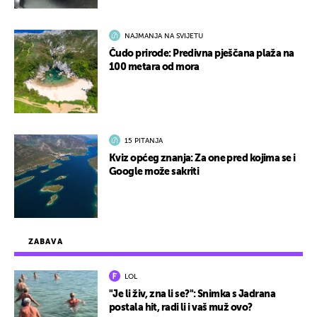
NAJMANJA NA SVIJETU
Čudo prirode: Predivna pješčana plaža na
100 metara od mora
15 PITANJA
Kviz općeg znanja: Za one pred kojima se i
Google može sakriti
ZABAVA
LOL
"Je li živ, zna li se?": Snimka s Jadrana
postala hit, radi li i vaš muž ovo?