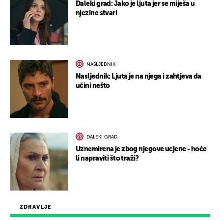
Daleki grad: Jako je ljuta jer se miješa u
njezine stvari
NASLJEDNIK
Nasljednik: Ljuta je na njega i zahtjeva da
učini nešto
DALEKI GRAD
Uznemirena je zbog njegove ucjene - hoće
li napraviti što traži?
ZDRAVLJE