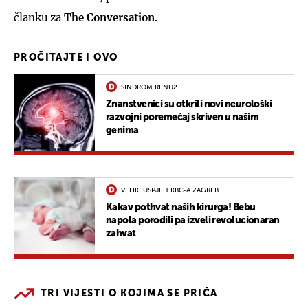
članku za
The Conversation
.
PROČITAJTE I OVO
SINDROM RENU2
Znanstvenici su otkrili novi neurološki
razvojni poremećaj skriven u našim
genima
VELIKI USPJEH KBC-A ZAGREB
Kakav pothvat naših kirurga! Bebu
napola porodili pa izveli revolucionaran
zahvat
TRI VIJESTI O KOJIMA SE PRIČA