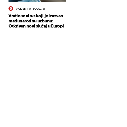
PACIJENT U IZOLACIJI
Vratio se virus koji je izazvao
međunarodnu uzbunu:
Otkriven novi slučaj u Europi