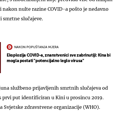
ni nakon nulte razine COVID-a pošto je nedavno
ji smrtne slučajeve.
NAKON POPUŠTANJA MJERA
UKLJUČITE NOTIFIKACIJE
Eksplozija COVID-a, znanstvenici sve zabrinutiji: Kina bi
mogla postati "potencijalno leglo virusa"
ijuna službeno prijavljenih smrtnih slučajeva od
prvi put identificiran u Kini u prosincu 2019.
 Svjetske zdravstvene organizacije (WHO).