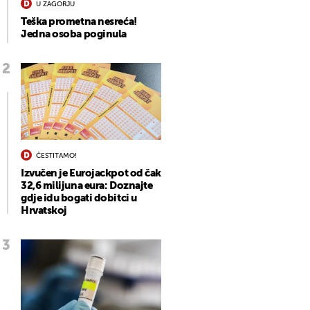
U ZAGORJU
Teška prometna nesreća!
Jedna osoba poginula
ČESTITAMO!
Izvučen je Eurojackpot od čak
32,6 milijuna eura: Doznajte
gdje idu bogati dobitci u
Hrvatskoj