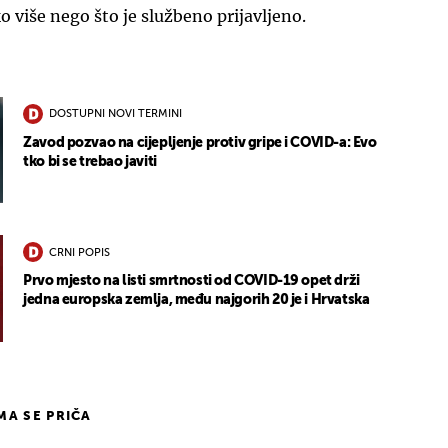
o više nego što je službeno prijavljeno.
DOSTUPNI NOVI TERMINI
Zavod pozvao na cijepljenje protiv gripe i COVID-a: Evo
tko bi se trebao javiti
CRNI POPIS
Prvo mjesto na listi smrtnosti od COVID-19 opet drži
jedna europska zemlja, među najgorih 20 je i Hrvatska
IMA SE PRIČA