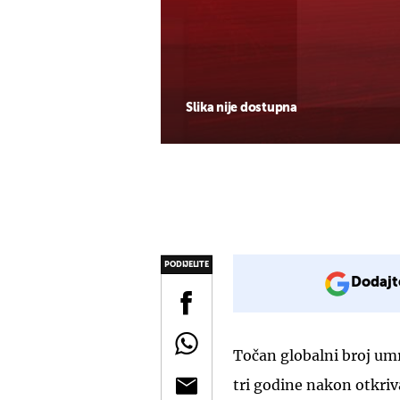
Slika nije dostupna
PODIJELITE
Dodajt
Točan globalni broj umrl
tri godine nakon otkriva