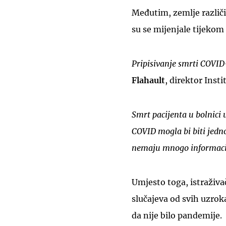
Međutim, zemlje različ
su se mijenjale tijekom
Pripisivanje smrti COVID
Flahault
, direktor Inst
Smrt pacijenta u bolnici 
COVID mogla bi biti jednos
nemaju mnogo informacija
Umjesto toga, istraživa
slučajeva od svih uzrok
da nije bilo pandemije.