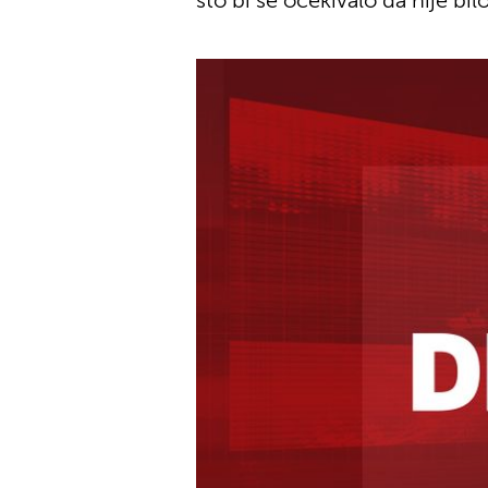
što bi se očekivalo da nije bi