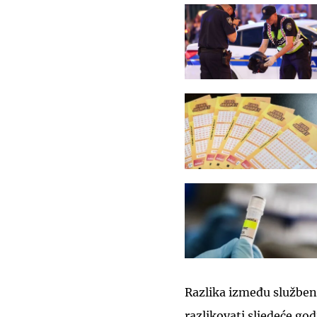
Razlika između službenih
razlikovati sljedeće go