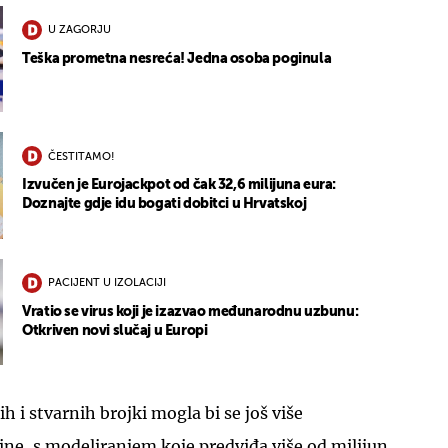
U ZAGORJU
Teška prometna nesreća! Jedna osoba poginula
ČESTITAMO!
Izvučen je Eurojackpot od čak 32,6 milijuna eura:
Doznajte gdje idu bogati dobitci u Hrvatskoj
PACIJENT U IZOLACIJI
Vratio se virus koji je izazvao međunarodnu uzbunu:
Otkriven novi slučaj u Europi
 i stvarnih brojki mogla bi se još više
dine, s modeliranjem koje predviđa više od milijun