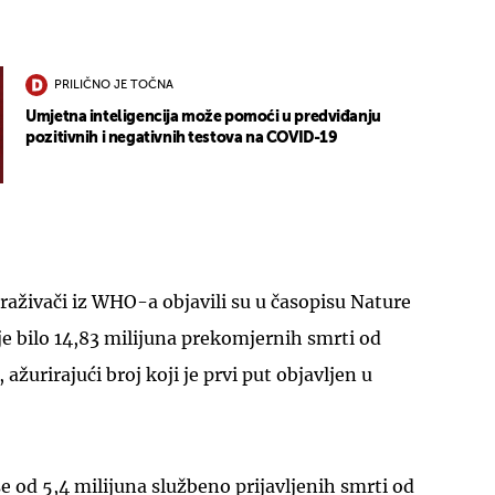
PRILIČNO JE TOČNA
Umjetna inteligencija može pomoći u predviđanju
pozitivnih i negativnih testova na COVID-19
traživači iz WHO-a objavili su u časopisu Nature
je bilo 14,83 milijuna prekomjernih smrti od
 ažurirajući broj koji je prvi put objavljen u
še od 5,4 milijuna službeno prijavljenih smrti od