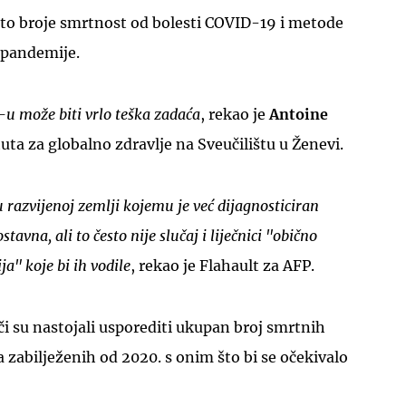
ito broje smrtnost od bolesti COVID-19 i metode
 pandemije.
-u može biti vrlo teška zadaća
, rekao je
Antoine
ituta za globalno zdravlje na Sveučilištu u Ženevi.
u razvijenoj zemlji kojemu je već dijagnosticiran
tavna, ali to često nije slučaj i liječnici "obično
" koje bi ih vodile
, rekao je Flahault za AFP.
či su nastojali usporediti ukupan broj smrtnih
a zabilježenih od 2020. s onim što bi se očekivalo