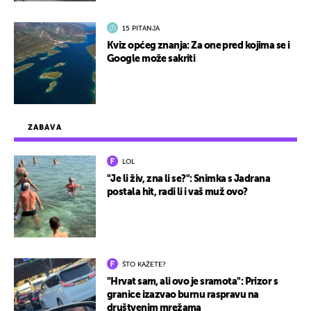
15 PITANJA
Kviz općeg znanja: Za one pred kojima se i
Google može sakriti
ZABAVA
LOL
"Je li živ, zna li se?": Snimka s Jadrana
postala hit, radi li i vaš muž ovo?
ŠTO KAŽETE?
"Hrvat sam, ali ovo je sramota": Prizor s
granice izazvao burnu raspravu na
društvenim mrežama