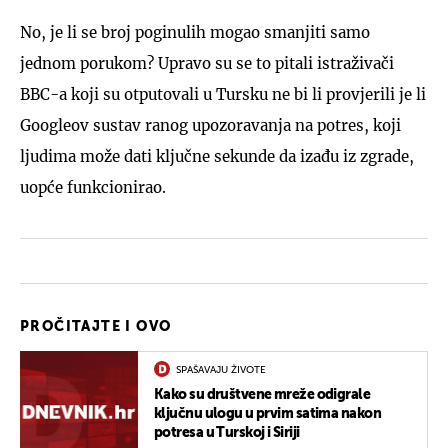
No, je li se broj poginulih mogao smanjiti samo
jednom porukom? Upravo su se to pitali istraživači
BBC-a koji su otputovali u Tursku ne bi li provjerili je li
Googleov sustav ranog upozoravanja na potres, koji
ljudima može dati ključne sekunde da izađu iz zgrade,
uopće funkcionirao.
PROČITAJTE I OVO
SPAŠAVAJU ŽIVOTE
Kako su društvene mreže odigrale
ključnu ulogu u prvim satima nakon
potresa u Turskoj i Siriji