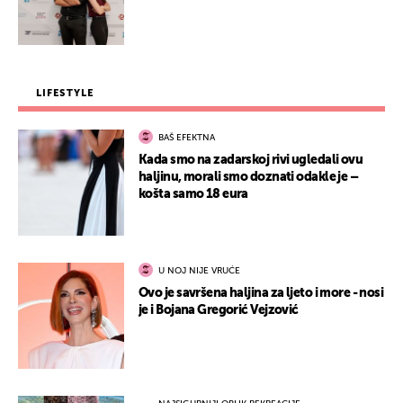
LIFESTYLE
BAŠ EFEKTNA
Kada smo na zadarskoj rivi ugledali ovu
haljinu, morali smo doznati odakle je –
košta samo 18 eura
U NOJ NIJE VRUĆE
Ovo je savršena haljina za ljeto i more - nosi
je i Bojana Gregorić Vejzović