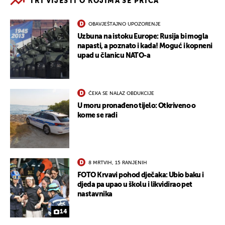
TRI VIJESTI O KOJIMA SE PRIČA
OBAVJEŠTAJNO UPOZORENJE
Uzbuna na istoku Europe: Rusija bi mogla
napasti, a poznato i kada! Moguć i kopneni
upad u članicu NATO-a
ČEKA SE NALAZ OBDUKCIJE
U moru pronađeno tijelo: Otkriveno o
kome se radi
8 MRTVIH, 15 RANJENIH
FOTO Krvavi pohod dječaka: Ubio baku i
djeda pa upao u školu i likvidirao pet
nastavnika
14