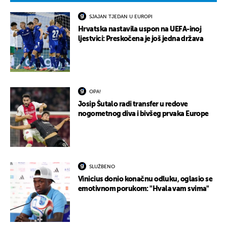
SJAJAN TJEDAN U EUROPI
Hrvatska nastavila uspon na UEFA-inoj
ljestvici: Preskočena je još jedna država
OPA!
Josip Šutalo radi transfer u redove
nogometnog diva i bivšeg prvaka Europe
SLUŽBENO
Vinicius donio konačnu odluku, oglasio se
emotivnom porukom: "Hvala vam svima"