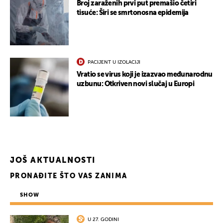
Broj zaraženih prvi put premašio četiri
tisuće: Širi se smrtonosna epidemija
PACIJENT U IZOLACIJI
Vratio se virus koji je izazvao međunarodnu
uzbunu: Otkriven novi slučaj u Europi
JOŠ AKTUALNOSTI
PRONAĐITE ŠTO VAS ZANIMA
SHOW
U 27. GODINI