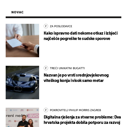
NOVAC
ZA POSLODAVCE
Kako ispravno dati nekome otkaz i izbjeći
najčešće pogreške te sudske sporove
TREĆI UNIKATNI BUGATTI
Nazvan je po vrsti srednjovjekovnog
viteškog konja i visok samo metar
POKROVITELJ PHILIP MORRIS ZAGREB
Digitalna rješenja za stvarne probleme: Dva
hrvatska projekta dobila potporu za razvoj