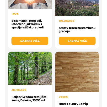
1,00 €
Sistematski pregledi,
109.000,00 €
laboratorij,ultrazvuk i
specijalistički pregledi
Kastav, teren za stambenu
gradnju
SAZNAJ VIŠE
SAZNAJ VIŠE
219.109,50 €
Poljoprivredno zemljište,
34,00 €
šuma, Delnice, 75555 m2
Hrast country 3 strip