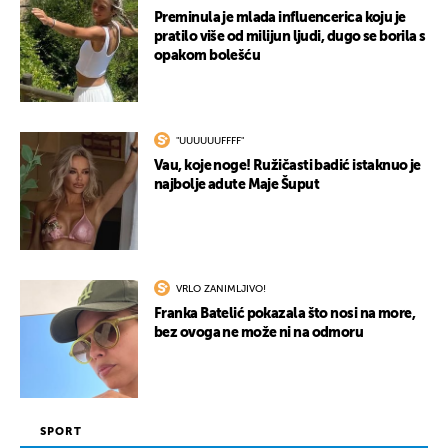
Preminula je mlada influencerica koju je
pratilo više od milijun ljudi, dugo se borila s
opakom bolešću
"UUUUUUFFFF"
Vau, koje noge! Ružičasti badić istaknuo je
najbolje adute Maje Šuput
VRLO ZANIMLJIVO!
Franka Batelić pokazala što nosi na more,
bez ovoga ne može ni na odmoru
SPORT