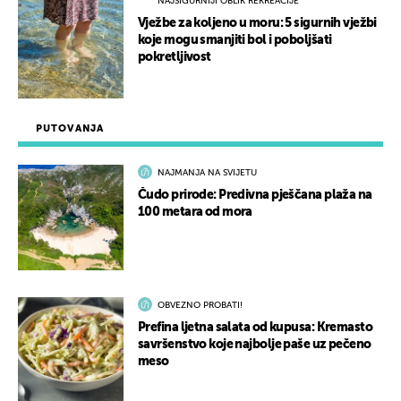
NAJSIGURNIJI OBLIK REKREACIJE
Vježbe za koljeno u moru: 5 sigurnih vježbi
koje mogu smanjiti bol i poboljšati
pokretljivost
PUTOVANJA
NAJMANJA NA SVIJETU
Čudo prirode: Predivna pješčana plaža na
100 metara od mora
OBVEZNO PROBATI!
Prefina ljetna salata od kupusa: Kremasto
savršenstvo koje najbolje paše uz pečeno
meso