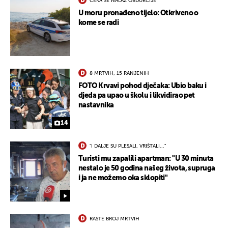
ČEKA SE NALAZ OBDUKCIJE
U moru pronađeno tijelo: Otkriveno o
kome se radi
8 MRTVIH, 15 RANJENIH
FOTO Krvavi pohod dječaka: Ubio baku i
djeda pa upao u školu i likvidirao pet
nastavnika
14
"I DALJE SU PLESALI, VRIŠTALI..."
Turisti mu zapalili apartman: "U 30 minuta
nestalo je 50 godina našeg života, supruga
i ja ne možemo oka sklopiti"
RASTE BROJ MRTVIH