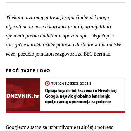
Tijekom razornog potresa, brojni čimbenici mogu
utjecati na to hoće li korisnici primiti, primijetiti ili
djelovati prema dodatnom upozorenju - uključujući
specifične karakteristike potresa i dostupnost internetske
veze
, poručio je nakon razgovora za BBC Berman.
PROČITAJTE I OVO
TIJEKOM SLJEDEĆE GODINE
Opcija koja će biti tražena i u Hrvatskoj:
Google najavio globalno lansiranje
opcije ranog upozorenja za potrese
Googleov sustav za uzbunjivanje u slučaju potresa