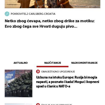
POKROVITELJ CARLSBERG CROATIA
Netko zbog ćevapa, netko zbog drške za motiku:
UKLJUČITE NOTIFIKACIJE
Evo zbog čega sve Hrvati duguju pivo...
AKTUALNO
NAJČITANIJE
NAJKOMENTIRANIJE
OBAVJEŠTAJNO UPOZORENJE
Uzbuna na istoku Europe: Rusija bi mogla
napasti, a poznato i kada! Moguć i kopneni
upad u članicu NATO-a