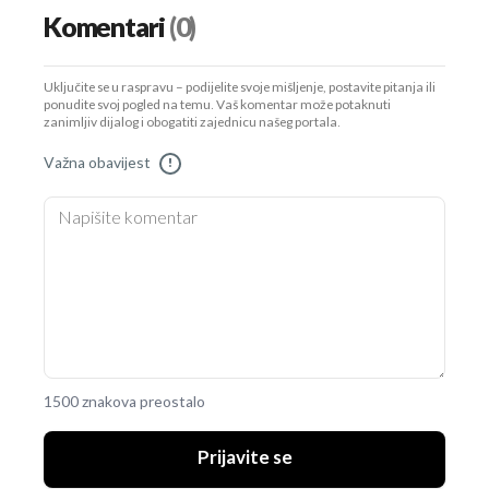
Komentari
(0)
Uključite se u raspravu – podijelite svoje mišljenje, postavite pitanja ili
ponudite svoj pogled na temu. Vaš komentar može potaknuti
zanimljiv dijalog i obogatiti zajednicu našeg portala.
Važna obavijest
!
1500 znakova preostalo
Prijavite se