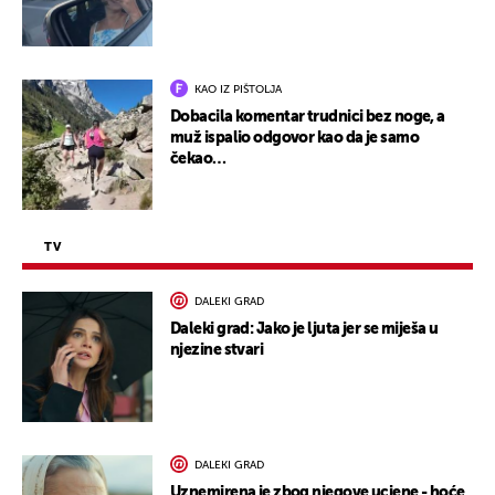
KAO IZ PIŠTOLJA
Dobacila komentar trudnici bez noge, a
muž ispalio odgovor kao da je samo
čekao…
TV
DALEKI GRAD
Daleki grad: Jako je ljuta jer se miješa u
njezine stvari
DALEKI GRAD
Uznemirena je zbog njegove ucjene - hoće