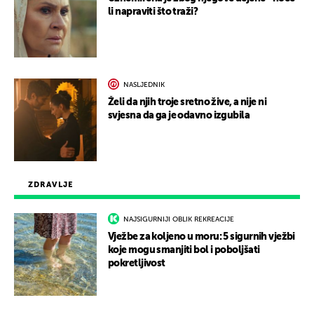
li napraviti što traži?
NASLJEDNIK
Želi da njih troje sretno žive, a nije ni
svjesna da ga je odavno izgubila
ZDRAVLJE
NAJSIGURNIJI OBLIK REKREACIJE
Vježbe za koljeno u moru: 5 sigurnih vježbi
koje mogu smanjiti bol i poboljšati
pokretljivost