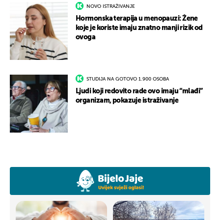
NOVO ISTRAŽIVANJE
Hormonska terapija u menopauzi: Žene
koje je koriste imaju znatno manji rizik od
ovoga
STUDIJA NA GOTOVO 1.900 OSOBA
Ljudi koji redovito rade ovo imaju “mlađi”
organizam, pokazuje istraživanje