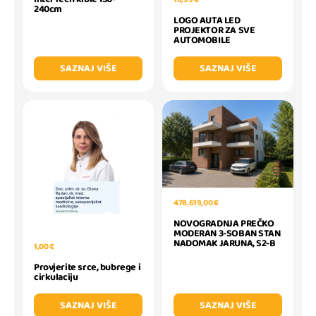
240cm
LOGO AUTA LED
PROJEKTOR ZA SVE
AUTOMOBILE
SAZNAJ VIŠE
SAZNAJ VIŠE
478.619,00 €
NOVOGRADNJA PREČKO
MODERAN 3-SOBAN STAN
NADOMAK JARUNA, S2-B
1,00 €
Provjerite srce, bubrege i
cirkulaciju
SAZNAJ VIŠE
SAZNAJ VIŠE