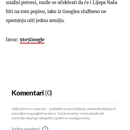
snažni potresi, može se očekivati da će i Lijepa Naša
biti na tom popisu, iako iz Googlea službeno ne
spominju niti jednu zemlju.
Izvor:
9to5Google
Komentari
(0)
Uključite se u raspravu – podijelite svoje mišljenje, postavite pitanja ili
ponudite svoj pogled na temu. Vaš komentar može potaknuti
zanimljiv dijalog i obogatiti zajednicu našeg portala.
Važna obavijest
!