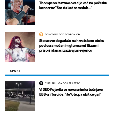
Thompson izazvao ovacije već na početku
koncerta: "Što ću kad sam slab..."
PONOVNO POD POVEĆALOM
Što se sve događalo na hrvatskom otoku
pod osramoćenim glumcem? Bizarni
prizori i danas izazivaju nevjericu
SPORT
CIPELARILI GA DOK JE LEŽAO
VIDEO Pojavila se nova snimka tučnjave
BBB-a i Torcide: "Je*ote, pa ubit će ga!"