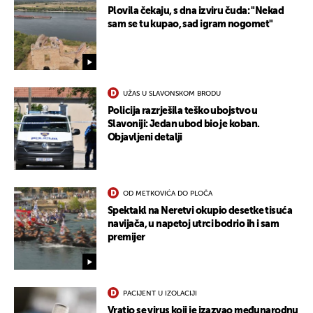
Plovila čekaju, s dna izviru čuda: "Nekad
sam se tu kupao, sad igram nogomet"
UKLJUČITE NOTIFIKACIJE
UŽAS U SLAVONSKOM BRODU
Policija razrješila teško ubojstvo u
Slavoniji: Jedan ubod bio je koban.
Objavljeni detalji
OD METKOVIĆA DO PLOČA
Spektakl na Neretvi okupio desetke tisuća
navijača, u napetoj utrci bodrio ih i sam
premijer
PACIJENT U IZOLACIJI
Vratio se virus koji je izazvao međunarodnu