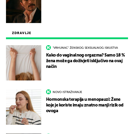
ZDRAVLJE
"VRHUNAC" ŽENSKOG SEKSUALNOG ISKUSTVA
Kako do vaginalnog orgazma? Samo 18 %
žena može ga doživjeti isključivo na ovaj
način
NOVO ISTRAŽIVANJE
Hormonska terapija u menopauzi: Žene
koje je koriste imaju znatno manji rizik od
ovoga