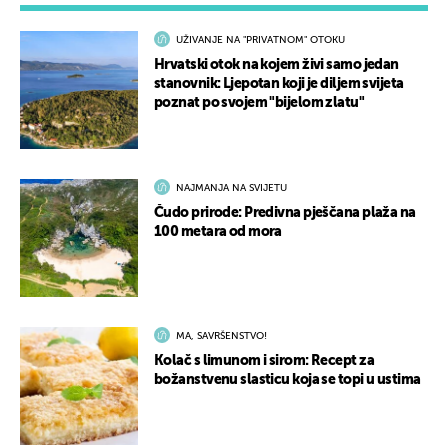
UŽIVANJE NA "PRIVATNOM" OTOKU
Hrvatski otok na kojem živi samo jedan
stanovnik: Ljepotan koji je diljem svijeta
poznat po svojem "bijelom zlatu"
NAJMANJA NA SVIJETU
Čudo prirode: Predivna pješčana plaža na
100 metara od mora
MA, SAVRŠENSTVO!
Kolač s limunom i sirom: Recept za
božanstvenu slasticu koja se topi u ustima