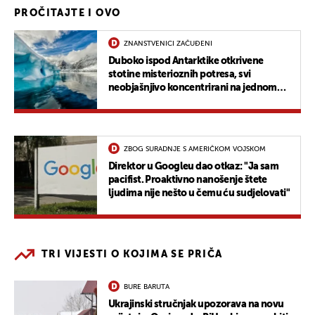
PROČITAJTE I OVO
ZNANSTVENICI ZAČUĐENI
Duboko ispod Antarktike otkrivene
stotine misterioznih potresa, svi
neobjašnjivo koncentrirani na jednom
mjestu
ZBOG SURADNJE S AMERIČKOM VOJSKOM
Direktor u Googleu dao otkaz: "Ja sam
pacifist. Proaktivno nanošenje štete
ljudima nije nešto u čemu ću sudjelovati"
TRI VIJESTI O KOJIMA SE PRIČA
BURE BARUTA
Ukrajinski stručnjak upozorava na novu