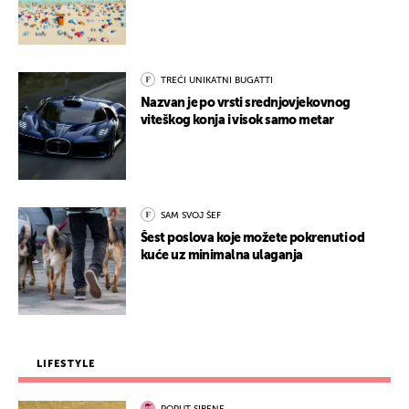
TREĆI UNIKATNI BUGATTI
Nazvan je po vrsti srednjovjekovnog
viteškog konja i visok samo metar
SAM SVOJ ŠEF
Šest poslova koje možete pokrenuti od
kuće uz minimalna ulaganja
LIFESTYLE