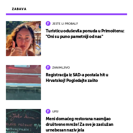
ZABAVA
JESTE LI PROBALI?
Turisticu oduševila ponuda u Primoštenu:
"Oni su puno pametniji od nas"
ZANIMLJIVO
Registracija iz SAD-a postala hit u
Hrvatskoj! Pogledajte zašto
UPS!
Meni domaćeg restorana nasmijao
društvene mreže! Za sve je zaslužan
urnebesan naziv jela