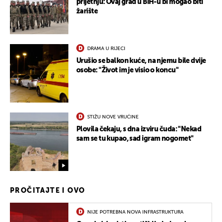
prijetnju: Ovaj grad u BiH-u bi mogao biti
žarište
DRAMA U RIJECI
Urušio se balkon kuće, na njemu bile dvije
osobe: "Život im je visio o koncu"
STIŽU NOVE VRUĆINE
Plovila čekaju, s dna izviru čuda: "Nekad
sam se tu kupao, sad igram nogomet"
PROČITAJTE I OVO
NIJE POTREBNA NOVA INFRASTRUKTURA