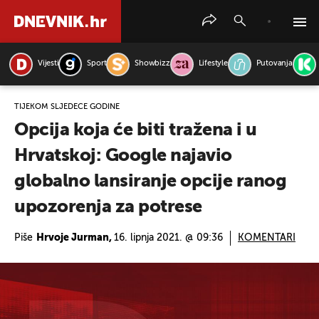
Vijesti
Sport
Showbizz
Lifestyle
Putovanja
PRETRAŽITE VIJESTI
TIJEKOM SLJEDEĆE GODINE
Opcija koja će biti tražena i u
Hrvatskoj: Google najavio
globalno lansiranje opcije ranog
upozorenja za potrese
Piše
Hrvoje Jurman,
16. lipnja 2021. @ 09:36
KOMENTARI