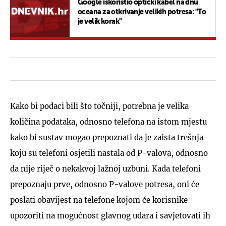
Google iskoristio optički kabel na dnu
oceana za otkrivanje velikih potresa: "To
je velik korak"
Kako bi podaci bili što točniji, potrebna je velika
količina podataka, odnosno telefona na istom mjestu
kako bi sustav mogao prepoznati da je zaista trešnja
koju su telefoni osjetili nastala od P-valova, odnosno
da nije riječ o nekakvoj lažnoj uzbuni. Kada telefoni
prepoznaju prve, odnosno P-valove potresa, oni će
poslati obavijest na telefone kojom će korisnike
upozoriti na mogućnost glavnog udara i savjetovati ih