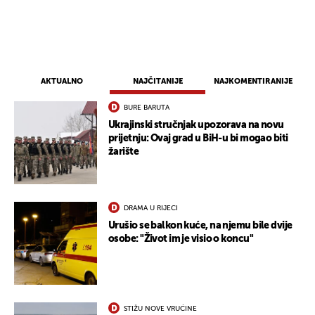
AKTUALNO
NAJČITANIJE
NAJKOMENTIRANIJE
BURE BARUTA
Ukrajinski stručnjak upozorava na novu
prijetnju: Ovaj grad u BiH-u bi mogao biti
žarište
DRAMA U RIJECI
Urušio se balkon kuće, na njemu bile dvije
osobe: "Život im je visio o koncu"
STIŽU NOVE VRUĆINE