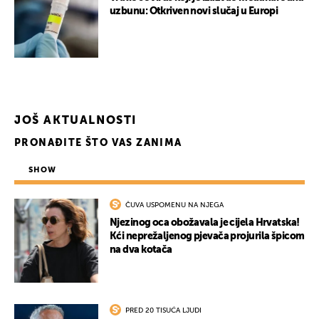
uzbunu: Otkriven novi slučaj u Europi
JOŠ AKTUALNOSTI
PRONAĐITE ŠTO VAS ZANIMA
SHOW
ČUVA USPOMENU NA NJEGA
Njezinog oca obožavala je cijela Hrvatska!
Kći neprežaljenog pjevača projurila špicom
na dva kotača
PRED 20 TISUĆA LJUDI