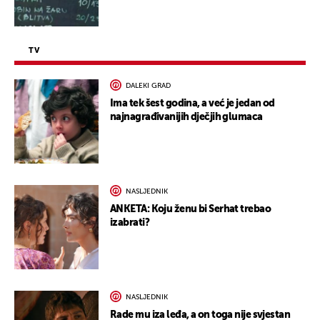
TV
DALEKI GRAD
Ima tek šest godina, a već je jedan od
najnagrađivanijih dječjih glumaca
NASLJEDNIK
ANKETA: Koju ženu bi Serhat trebao
izabrati?
NASLJEDNIK
Rade mu iza leđa, a on toga nije svjestan