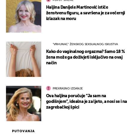
POPUT SIRENE
Haljina Danijele Martinović ističe
ženstvenu figuru, a savršena je za večernji
izlazak na moru
"VRHUNAC" ŽENSKOG SEKSUALNOG ISKUSTVA
Kako do vaginalnog orgazma? Samo 18 %
žena može ga doživjeti isključivo na ovaj
način
PREKRASNO IZDANJE
Ova haljina poručuje “Ja sam na
godišnjem”, idealna je za ljeto, a nosi se i na
zagrebačkoj špici
PUTOVANJA