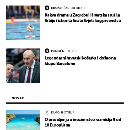
DRAMATIČAN PREOKRET
Kakva drama u Zagrebu! Hrvatska srušila
Srbiju i izborila finale Svjetskog prvenstva
POMOĆNI TRENER
Legendarni hrvatski košarkaš došao na
klupu Barcelone
NOVAC
KAMO BI OTIŠLI?
O preseljenju u inozemstvo razmišlja 9 od
10 Europljana