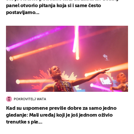
panel otvorio pitanja koja si i same često
postavljamo...
POKROVITELJ WATA
Kad su uspomene previše dobre za samo jedno
gledanje: Mali uređaj koji je još jednom oživio
trenutke s ple...