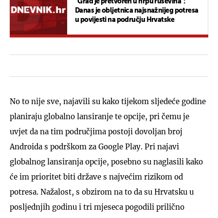
“Grad je pretvoren u hrpu ruševina”:
Danas je obljetnica najsnažnijeg potresa
u povijesti na području Hrvatske
No to nije sve, najavili su kako tijekom sljedeće godine
planiraju globalno lansiranje te opcije, pri čemu je
uvjet da na tim područjima postoji dovoljan broj
Androida s podrškom za Google Play. Pri najavi
globalnog lansiranja opcije, posebno su naglasili kako
će im prioritet biti države s najvećim rizikom od
potresa. Nažalost, s obzirom na to da su Hrvatsku u
posljednjih godinu i tri mjeseca pogodili prilično