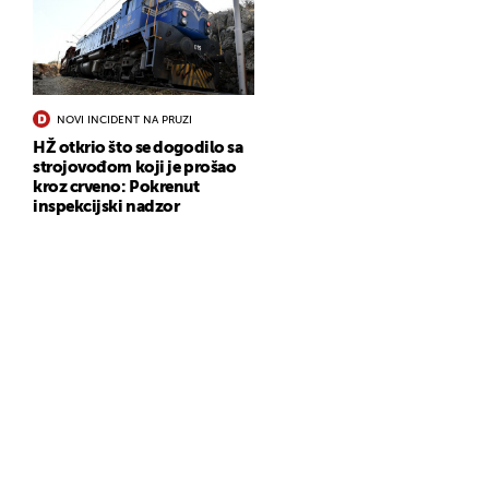
NOVI INCIDENT NA PRUZI
HŽ otkrio što se dogodilo sa
strojovođom koji je prošao
kroz crveno: Pokrenut
inspekcijski nadzor