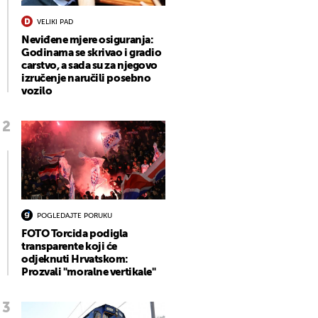
VELIKI PAD
Neviđene mjere osiguranja:
Godinama se skrivao i gradio
carstvo, a sada su za njegovo
izručenje naručili posebno
vozilo
POGLEDAJTE PORUKU
FOTO Torcida podigla
transparente koji će
odjeknuti Hrvatskom:
Prozvali "moralne vertikale"