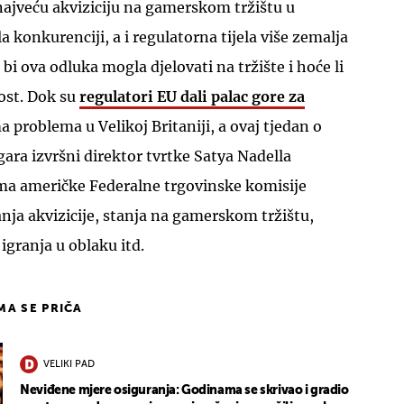
 najveću akviziciju na gamerskom tržištu u
la konkurenciji, a i regulatorna tijela više zemalja
 bi ova odluka mogla djelovati na tržište i hoće li
ost. Dok su
regulatori EU dali palac gore za
a problema u Velikoj Britaniji, a ovaj tjedan o
gara izvršni direktor tvrtke Satya Nadella
ima američke Federalne trgovinske komisije
anja akvizicije, stanja na gamerskom tržištu,
igranja u oblaku itd.
IMA SE PRIČA
VELIKI PAD
Neviđene mjere osiguranja: Godinama se skrivao i gradio