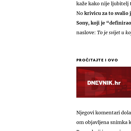
kaže kako nije ljubitelj 
No
krivicu za to svali
Sony, koji je “definira
naslove:
To je svijet u k
PROČITAJTE I OVO
Njegovi komentari dola
om objavljena snimka k