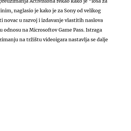
 preuzimanja Activisiona rekao kako je “loša za
nim, naglasio je kako je za Sony od velikog
i novac u razvoj i izdavanje vlastitih naslova
 u odnosu na Microsoftov Game Pass. Istraga
manju na tržištu videoigara nastavlja se dalje