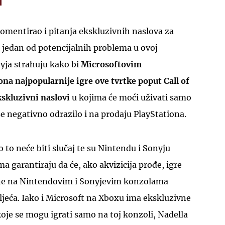
omentirao i pitanja ekskluzivnih naslova za
o jedan od potencijalnih problema u ovoj
nyja strahuju kako bi
Microsoftovim
na najpopularnije igre ove tvrtke poput Call of
UKLJUČITE NOTIFIKACIJE
kskluzivni naslovi
u kojima će moći uživati samo
se negativno odrazilo i na prodaju PlayStationa.
 to neće biti slučaj te su Nintendu i Sonyju
a garantiraju da će, ako akvizicija prođe, igre
pne na Nintendovim i Sonyjevim konzolama
ljeća. Iako i Microsoft na Xboxu ima ekskluzivne
oje se mogu igrati samo na toj konzoli, Nadella