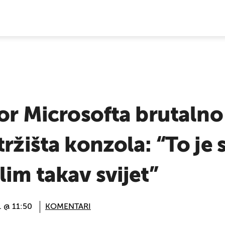
E VIJESTI
tor Microsofta brutaln
ržišta konzola: “To je 
lim takav svijet”
. @ 11:50
KOMENTARI