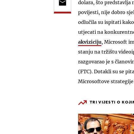
dolara, što predstavlja
povijesti, nije dobro sje
odlučila su ispitati kako
utjecati na konkurentn
akviziciju
, Microsoft im
stanju na tržištu videoi
razgovarao je s članov
(FTC). Dotakli su se pit
Microsoftove strategije 
TRI VIJESTI O KOJ