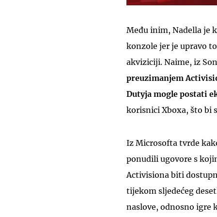
Među inim, Nadella je k
konzole jer je upravo t
akviziciji. Naime, iz So
preuzimanjem Activisio
Dutyja mogle postati e
korisnici Xboxa, što bi 
Iz Microsofta tvrde kako
ponudili ugovore s kojim
Activisiona biti dostu
tijekom sljedećeg deset
naslove, odnosno igre k