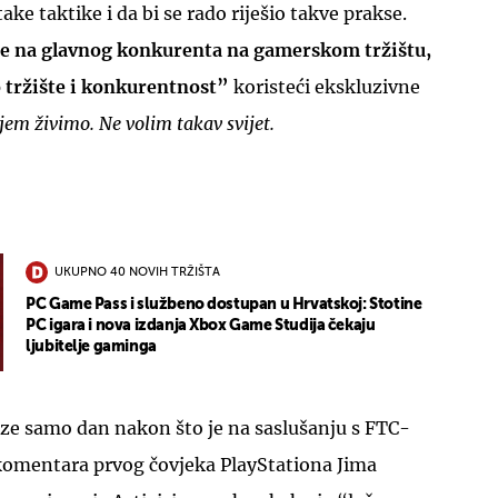
take taktike i da bi se rado riješio takve prakse.
o je na glavnog konkurenta na gamerskom tržištu,
o tržište i konkurentnost”
koristeći ekskluzivne
ojem živimo. Ne volim takav svijet.
UKUPNO 40 NOVIH TRŽIŠTA
PC Game Pass i službeno dostupan u Hrvatskoj: Stotine
PC igara i nova izdanja Xbox Game Studija čekaju
ljubitelje gaminga
ze samo dan nakon što je na saslušanju s FTC-
omentara prvog čovjeka PlayStationa Jima