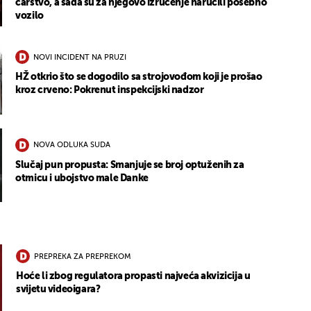
carstvo, a sada su za njegovo izručenje naručili posebno
vozilo
NOVI INCIDENT NA PRUZI
HŽ otkrio što se dogodilo sa strojovođom koji je prošao
kroz crveno: Pokrenut inspekcijski nadzor
NOVA ODLUKA SUDA
Slučaj pun propusta: Smanjuje se broj optuženih za
otmicu i ubojstvo male Danke
PREPREKA ZA PREPREKOM
Hoće li zbog regulatora propasti najveća akvizicija u
svijetu videoigara?