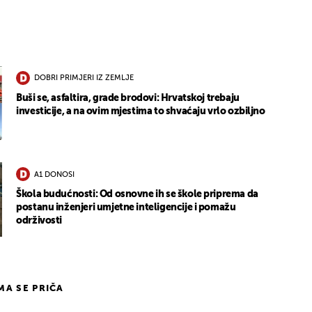
DOBRI PRIMJERI IZ ZEMLJE
Buši se, asfaltira, grade brodovi: Hrvatskoj trebaju
investicije, a na ovim mjestima to shvaćaju vrlo ozbiljno
A1 DONOSI
Škola budućnosti: Od osnovne ih se škole priprema da
postanu inženjeri umjetne inteligencije i pomažu
održivosti
IMA SE PRIČA