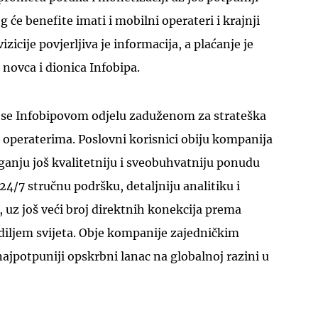
g će benefite imati i mobilni operateri i krajnji
izicije povjerljiva je informacija, a plaćanje je
novca i dionica Infobipa.
 se Infobipovom odjelu zaduženom za strateška
UKLJUČITE NOTIFIKACIJE
 operaterima. Poslovni korisnici obiju kompanija
ganju još kvalitetniju i sveobuhvatniju ponudu
24/7 stručnu podršku, detaljniju analitiku i
, uz još veći broj direktnih konekcija prema
iljem svijeta. Obje kompanije zajedničkim
jpotpuniji opskrbni lanac na globalnoj razini u