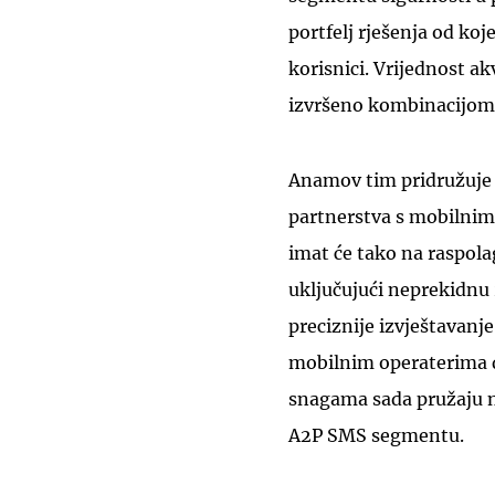
portfelj rješenja od koje
korisnici. Vrijednost akv
izvršeno kombinacijom 
Anamov tim pridružuje
partnerstva s mobilnim
imat će tako na raspola
uključujući neprekidnu 
preciznije izvještavanje
mobilnim operaterima d
snagama sada pružaju na
A2P SMS segmentu.