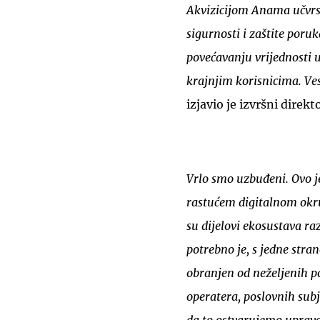
Akvizicijom Anama učvrst
sigurnosti i zaštite por
povećavanju vrijednosti u
krajnjim korisnicima. V
izjavio je izvršni direk
Vrlo smo uzbuđeni. Ovo 
rastućem digitalnom okru
su dijelovi ekosustava ra
potrebno je, s jedne str
obranjen od neželjenih po
operatera, poslovnih sub