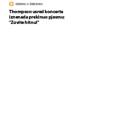
DRAMA U ŠIBENIKU
Thompson usred koncerta
iznenada prekinuo pjesmu:
"Zovite hitnu!"