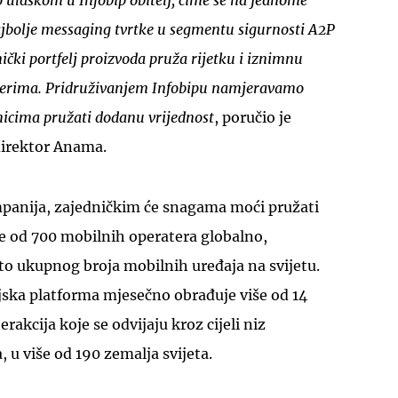
 ulaskom u Infobip obitelj, čime se na jednome
ajbolje messaging tvrtke u segmentu sigurnosti A2P
čki portfelj proizvoda pruža rijetku i iznimnu
erima. Pridruživanjem Infobipu namjeravamo
isnicima pružati dodanu vrijednost
, poručio je
 direktor Anama.
ompanija, zajedničkim će snagama moći pružati
še od 700 mobilnih operatera globalno,
to ukupnog broja mobilnih uređaja na svijetu.
ska platforma mjesečno obrađuje više od 14
erakcija koje se odvijaju kroz cijeli niz
 u više od 190 zemalja svijeta.