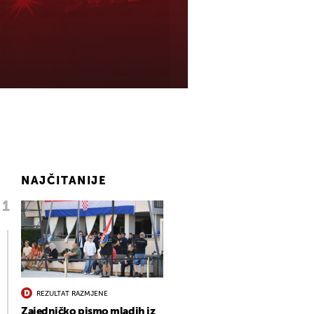
NAJČITANIJE
REZULTAT RAZMJENE
Zajedničko pismo mladih iz