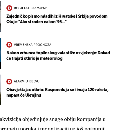
REZULTAT RAZMJENE
Zajedničko pismo mladih iz Hrvatske i Srbije povodom
Oluje: "Ako si rođen nakon '95..."
VREMENSKA PROGNOZA
Nakon vrhunca toplinskog vala stiže osvježenje: Dokad
će trajati otkrio je meteorolog
ALARM U KIJEVU
Obavještajac otkrio: Raspoređuju se i imaju 120 raketa,
napast će Ukrajinu
 akvizicija objedinjuje snage obiju kompanija u
rometu poruka i monetizaciji uz još potpuniji