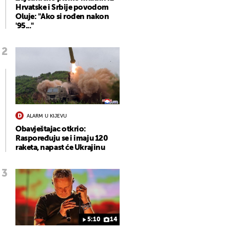
Hrvatske i Srbije povodom
Oluje: "Ako si rođen nakon
'95..."
ALARM U KIJEVU
Obavještajac otkrio:
Raspoređuju se i imaju 120
raketa, napast će Ukrajinu
5:10
14