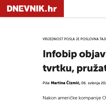
PRETRAŽIT
VRIJEDNOST POSLA JE POSLOVNA TA
Infobip objavi
tvrtku, pruža
Piše
Martina Čizmić,
06. svibnja 20
Nakon američke kompanije Ope