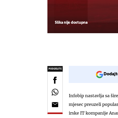
Slika nije dostupna
PODIJELITE
Dodajt
Infobip nastavlja sa ši
mjesec preuzeli popularn
irske IT kompanije Ana