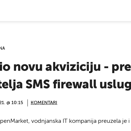
E VIJESTI
JNA
o novu akviziciju - pre
telja SMS firewall uslu
21. @ 10:15
KOMENTARI
nMarket, vodnjanska IT kompanija preuzela je i 