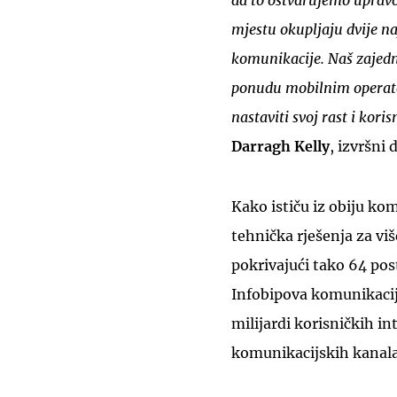
da to ostvarujemo upravo
mjestu okupljaju dvije n
komunikacije. Naš zajedni
ponudu mobilnim operat
nastaviti svoj rast i kor
Darragh Kelly
, izvršni
Kako ističu iz obiju k
tehnička rješenja za vi
pokrivajući tako 64 pos
Infobipova komunikacij
milijardi korisničkih int
komunikacijskih kanala,