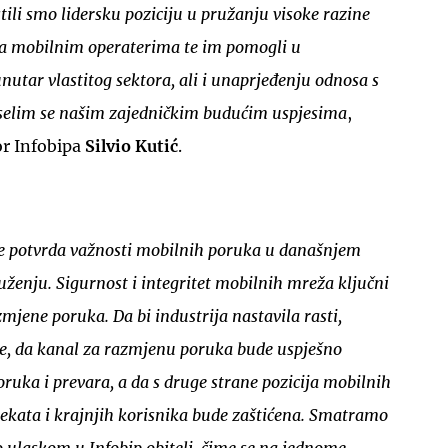
ili smo lidersku poziciju u pružanju visoke razine
uka mobilnim operaterima te im pomogli u
nutar vlastitog sektora, ali i unaprjeđenju odnosa s
eselim se našim zajedničkim budućim uspjesima
,
tor Infobipa
Silvio Kutić
.
je potvrda važnosti mobilnih poruka u današnjem
ženju. Sigurnost i integritet mobilnih mreža ključni
zmjene poruka. Da bi industrija nastavila rasti,
ane, da kanal za razmjenu poruka bude uspješno
ruka i prevara, a da s druge strane pozicija mobilnih
jekata i krajnjih korisnika bude zaštićena. Smatramo