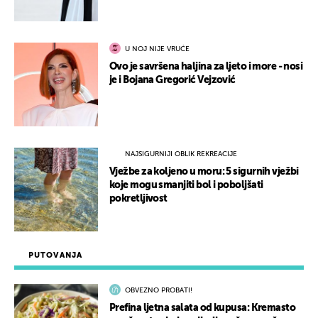
U NOJ NIJE VRUĆE
Ovo je savršena haljina za ljeto i more - nosi
je i Bojana Gregorić Vejzović
NAJSIGURNIJI OBLIK REKREACIJE
Vježbe za koljeno u moru: 5 sigurnih vježbi
koje mogu smanjiti bol i poboljšati
pokretljivost
PUTOVANJA
OBVEZNO PROBATI!
Prefina ljetna salata od kupusa: Kremasto