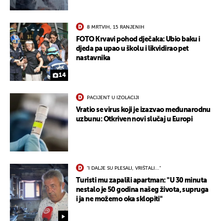
8 MRTVIH, 15 RANJENIH
FOTO Krvavi pohod dječaka: Ubio baku i
djeda pa upao u školu i likvidirao pet
nastavnika
14
PACIJENT U IZOLACIJI
Vratio se virus koji je izazvao međunarodnu
uzbunu: Otkriven novi slučaj u Europi
UKLJUČITE NOTIFIKACIJE
"I DALJE SU PLESALI, VRIŠTALI..."
Turisti mu zapalili apartman: "U 30 minuta
nestalo je 50 godina našeg života, supruga
i ja ne možemo oka sklopiti"