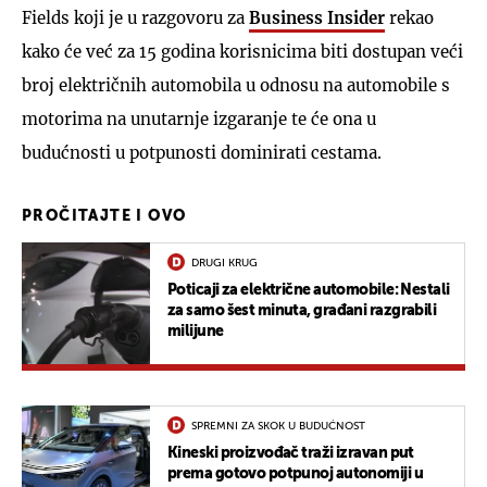
Fields koji je u razgovoru za
Business Insider
rekao
kako će već za 15 godina korisnicima biti dostupan veći
broj električnih automobila u odnosu na automobile s
motorima na unutarnje izgaranje te će ona u
budućnosti u potpunosti dominirati cestama.
PROČITAJTE I OVO
DRUGI KRUG
Poticaji za električne automobile: Nestali
za samo šest minuta, građani razgrabili
milijune
SPREMNI ZA SKOK U BUDUĆNOST
Kineski proizvođač traži izravan put
prema gotovo potpunoj autonomiji u