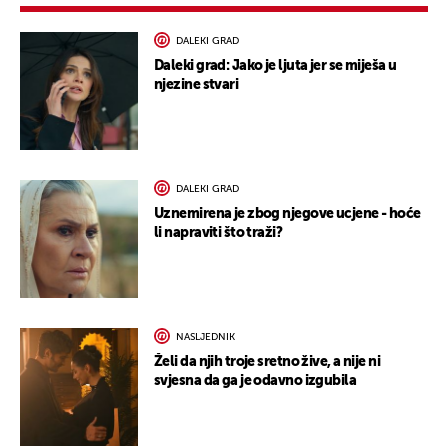
DALEKI GRAD
Daleki grad: Jako je ljuta jer se miješa u
njezine stvari
DALEKI GRAD
Uznemirena je zbog njegove ucjene - hoće
li napraviti što traži?
NASLJEDNIK
Želi da njih troje sretno žive, a nije ni
svjesna da ga je odavno izgubila