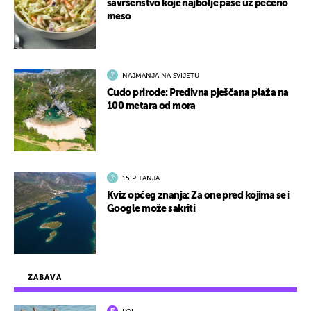
savršenstvo koje najbolje paše uz pečeno
meso
NAJMANJA NA SVIJETU
Čudo prirode: Predivna pješčana plaža na
100 metara od mora
15 PITANJA
Kviz općeg znanja: Za one pred kojima se i
Google može sakriti
ZABAVA