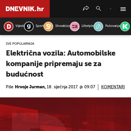
Vijesti
Sport
Showbizz
Lifestyle
Putovanja
PRETRAŽITE VIJESTI
SVE POPULARNIJA
Električna vozila: Automobilske
kompanije pripremaju se za
budućnost
Piše
Hrvoje Jurman,
18. siječnja 2017. @ 09:07
KOMENTARI