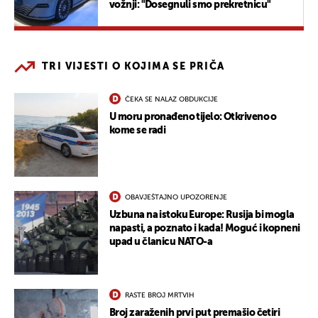
vožnji: "Dosegnuli smo prekretnicu"
TRI VIJESTI O KOJIMA SE PRIČA
ČEKA SE NALAZ OBDUKCIJE
U moru pronađeno tijelo: Otkriveno o
kome se radi
OBAVJEŠTAJNO UPOZORENJE
Uzbuna na istoku Europe: Rusija bi mogla
napasti, a poznato i kada! Moguć i kopneni
upad u članicu NATO-a
RASTE BROJ MRTVIH
Broj zaraženih prvi put premašio četiri