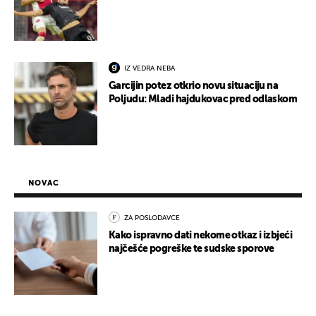
IZ VEDRA NEBA
Garcijin potez otkrio novu situaciju na
Poljudu: Mladi hajdukovac pred odlaskom
NOVAC
ZA POSLODAVCE
Kako ispravno dati nekome otkaz i izbjeći
najčešće pogreške te sudske sporove