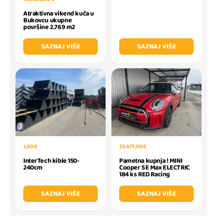
Atraktivna vikend kuća u
Bukovcu ukupne
površine 2.769 m2
SAZNAJ VIŠE
SAZNAJ VIŠE
1,00 €
23.477,00 €
InterTech kible 150-
Pametna kupnja ! MINI
240cm
Cooper SE Max ELECTRIC
184 ks RED Racing
SAZNAJ VIŠE
SAZNAJ VIŠE