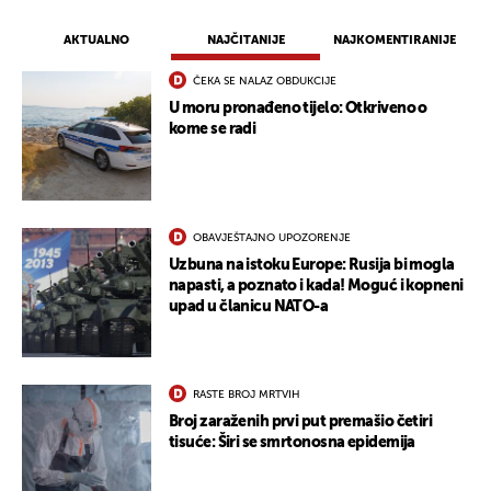
AKTUALNO
NAJČITANIJE
NAJKOMENTIRANIJE
ČEKA SE NALAZ OBDUKCIJE
U moru pronađeno tijelo: Otkriveno o
kome se radi
OBAVJEŠTAJNO UPOZORENJE
Uzbuna na istoku Europe: Rusija bi mogla
napasti, a poznato i kada! Moguć i kopneni
upad u članicu NATO-a
RASTE BROJ MRTVIH
Broj zaraženih prvi put premašio četiri
tisuće: Širi se smrtonosna epidemija