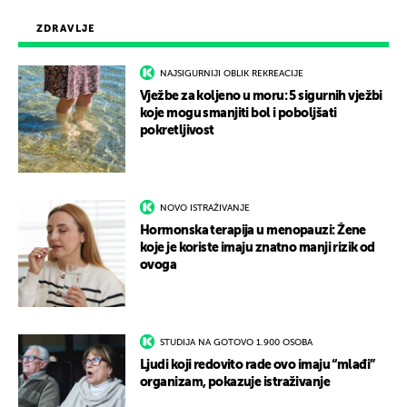
ZDRAVLJE
NAJSIGURNIJI OBLIK REKREACIJE
Vježbe za koljeno u moru: 5 sigurnih vježbi
koje mogu smanjiti bol i poboljšati
pokretljivost
NOVO ISTRAŽIVANJE
Hormonska terapija u menopauzi: Žene
koje je koriste imaju znatno manji rizik od
ovoga
STUDIJA NA GOTOVO 1.900 OSOBA
Ljudi koji redovito rade ovo imaju “mlađi”
organizam, pokazuje istraživanje