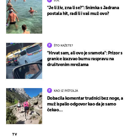
LOL
"Je li živ, zna li se?": Snimka s Jadrana
postala hit, radi li i vaš muž ovo?
ŠTO KAŽETE?
"Hrvat sam, ali ovo je sramota": Prizor s
granice izazvao burnu raspravu na
društvenim mrežama
KAO IZ PIŠTOLJA
Dobacila komentar trudnici bez noge, a
muž ispalio odgovor kao da je samo
čekao…
TV