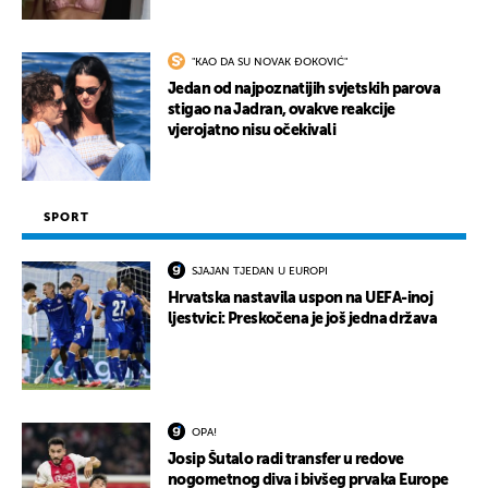
"KAO DA SU NOVAK ĐOKOVIĆ"
Jedan od najpoznatijih svjetskih parova
stigao na Jadran, ovakve reakcije
vjerojatno nisu očekivali
SPORT
SJAJAN TJEDAN U EUROPI
Hrvatska nastavila uspon na UEFA-inoj
ljestvici: Preskočena je još jedna država
OPA!
Josip Šutalo radi transfer u redove
nogometnog diva i bivšeg prvaka Europe