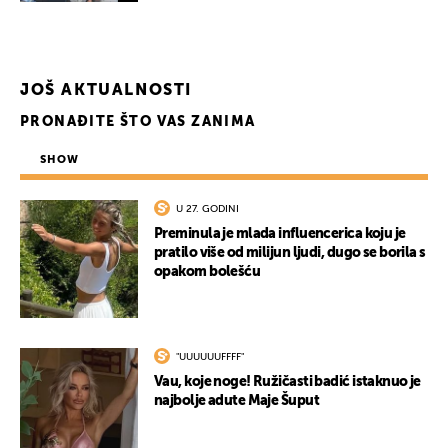
JOŠ AKTUALNOSTI
PRONAĐITE ŠTO VAS ZANIMA
SHOW
U 27. GODINI
Preminula je mlada influencerica koju je
pratilo više od milijun ljudi, dugo se borila s
opakom bolešću
"UUUUUUFFFF"
Vau, koje noge! Ružičasti badić istaknuo je
najbolje adute Maje Šuput