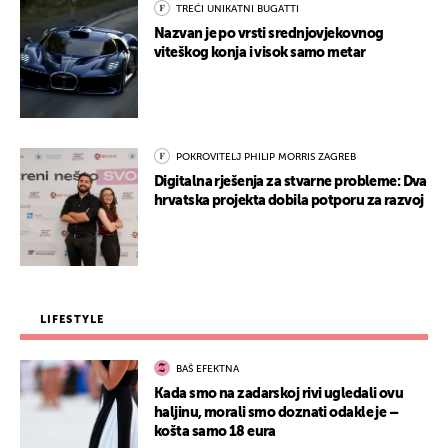
TREĆI UNIKATNI BUGATTI
Nazvan je po vrsti srednjovjekovnog
viteškog konja i visok samo metar
POKROVITELJ PHILIP MORRIS ZAGREB
Digitalna rješenja za stvarne probleme: Dva
hrvatska projekta dobila potporu za razvoj
LIFESTYLE
BAŠ EFEKTNA
Kada smo na zadarskoj rivi ugledali ovu
haljinu, morali smo doznati odakle je –
košta samo 18 eura