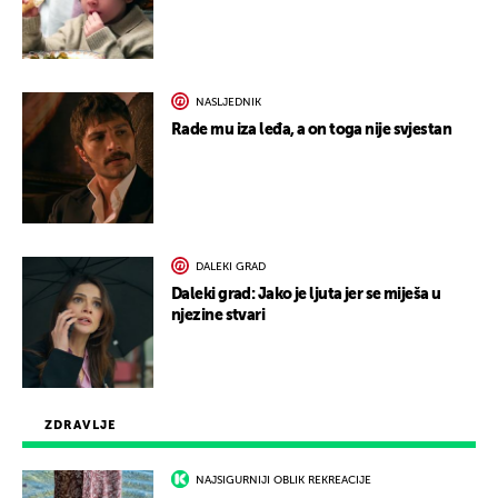
NASLJEDNIK
Rade mu iza leđa, a on toga nije svjestan
DALEKI GRAD
Daleki grad: Jako je ljuta jer se miješa u
njezine stvari
ZDRAVLJE
NAJSIGURNIJI OBLIK REKREACIJE