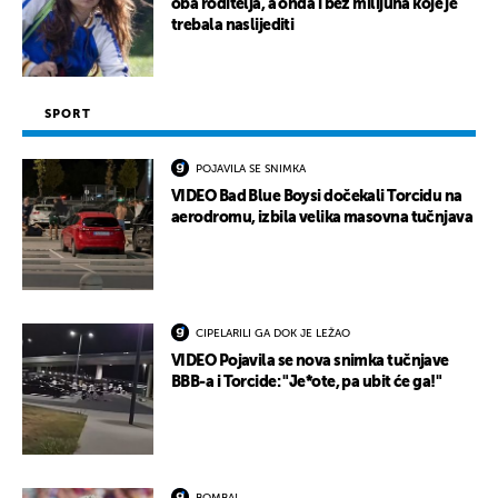
oba roditelja, a onda i bez milijuna koje je
trebala naslijediti
SPORT
POJAVILA SE SNIMKA
VIDEO Bad Blue Boysi dočekali Torcidu na
aerodromu, izbila velika masovna tučnjava
CIPELARILI GA DOK JE LEŽAO
VIDEO Pojavila se nova snimka tučnjave
BBB-a i Torcide: "Je*ote, pa ubit će ga!"