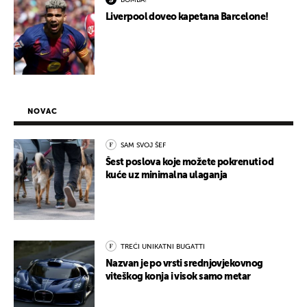
BOMBA!
Liverpool doveo kapetana Barcelone!
NOVAC
SAM SVOJ ŠEF
Šest poslova koje možete pokrenuti od
kuće uz minimalna ulaganja
TREĆI UNIKATNI BUGATTI
Nazvan je po vrsti srednjovjekovnog
viteškog konja i visok samo metar