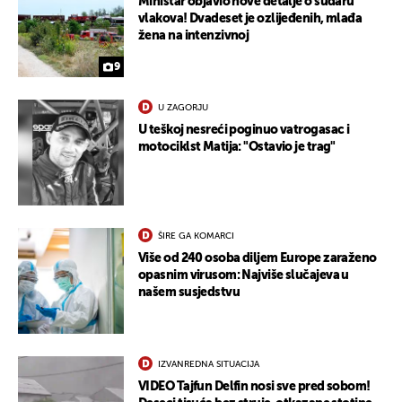
Ministar objavio nove detalje o sudaru
vlakova! Dvadeset je ozlijeđenih, mlađa
žena na intenzivnoj
9
U ZAGORJU
U teškoj nesreći poginuo vatrogasac i
motociklst Matija: "Ostavio je trag"
ŠIRE GA KOMARCI
Više od 240 osoba diljem Europe zaraženo
opasnim virusom: Najviše slučajeva u
našem susjedstvu
IZVANREDNA SITUACIJA
VIDEO Tajfun Delfin nosi sve pred sobom!