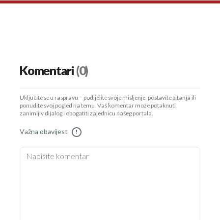
Komentari
(0)
Uključite se u raspravu – podijelite svoje mišljenje, postavite pitanja ili
ponudite svoj pogled na temu. Vaš komentar može potaknuti
zanimljiv dijalog i obogatiti zajednicu našeg portala.
Važna obavijest
!