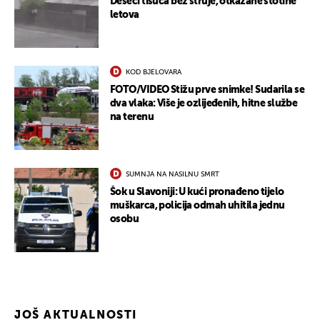
Deseci tisuća bez struje, otkazane stotine
letova
KOD BJELOVARA
FOTO/VIDEO Stižu prve snimke! Sudarila se
dva vlaka: Više je ozlijeđenih, hitne službe
UKLJUČITE NOTIFIKACIJE
na terenu
SUMNJA NA NASILNU SMRT
Šok u Slavoniji: U kući pronađeno tijelo
muškarca, policija odmah uhitila jednu
osobu
JOŠ AKTUALNOSTI