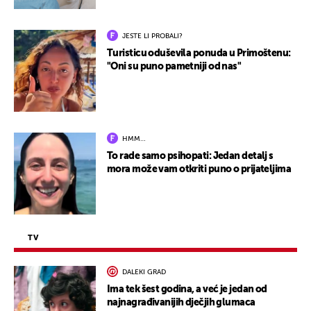
JESTE LI PROBALI?
Turisticu oduševila ponuda u Primoštenu:
"Oni su puno pametniji od nas"
HMM…
To rade samo psihopati: Jedan detalj s
mora može vam otkriti puno o prijateljima
TV
DALEKI GRAD
Ima tek šest godina, a već je jedan od
najnagrađivanijih dječjih glumaca