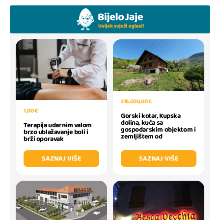
215.000,00 €
1,00 €
Gorski kotar, Kupska
dolina, kuća sa
Terapija udarnim valom
gospodarskim objektom i
brzo ublažavanje boli i
zemljištem od
brži oporavak
SAZNAJ VIŠE
SAZNAJ VIŠE