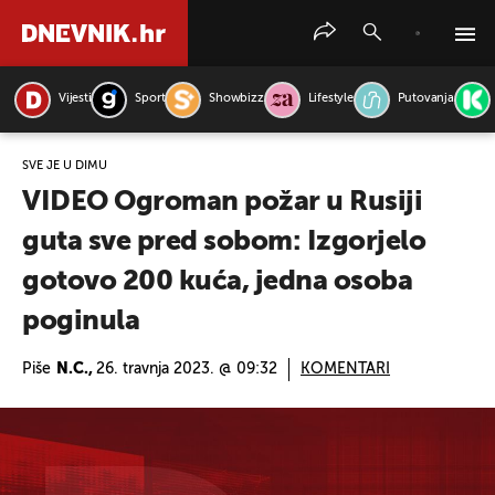
Vijesti
Sport
Showbizz
Lifestyle
Putovanja
PRETRAŽITE VIJESTI
SVE JE U DIMU
VIDEO Ogroman požar u Rusiji
guta sve pred sobom: Izgorjelo
gotovo 200 kuća, jedna osoba
poginula
Piše
N.C.,
26. travnja 2023. @ 09:32
KOMENTARI