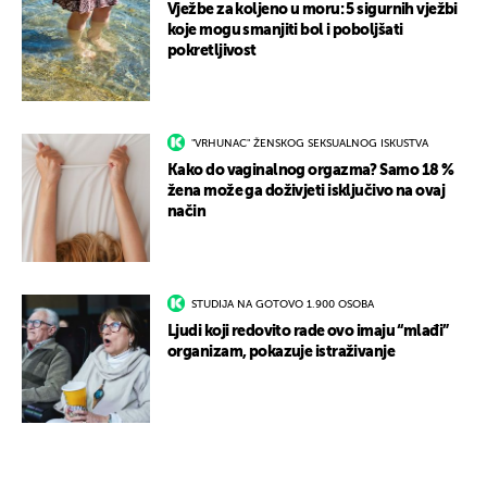
Vježbe za koljeno u moru: 5 sigurnih vježbi
koje mogu smanjiti bol i poboljšati
pokretljivost
"VRHUNAC" ŽENSKOG SEKSUALNOG ISKUSTVA
Kako do vaginalnog orgazma? Samo 18 %
žena može ga doživjeti isključivo na ovaj
način
STUDIJA NA GOTOVO 1.900 OSOBA
Ljudi koji redovito rade ovo imaju “mlađi”
organizam, pokazuje istraživanje