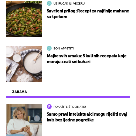
UZ RUČAK ILI VEČERU
Savršeni prilog: Recept za najfinije mahune
sa špekom
BON APPETIT!
Majke svih umaka: 5 kultnih recepata koje
moraju znati svi kuhari
ZABAVA
POKAŽITE ŠTO ZNATE!
Samo pravi intelektualci mogu riješiti ovaj
kviz bez ijedne pogreške