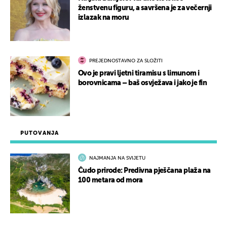
ženstvenu figuru, a savršena je za večernji
izlazak na moru
PREJEDNOSTAVNO ZA SLOŽITI
Ovo je pravi ljetni tiramisu s limunom i
borovnicama – baš osvježava i jako je fin
PUTOVANJA
NAJMANJA NA SVIJETU
Čudo prirode: Predivna pješčana plaža na
100 metara od mora