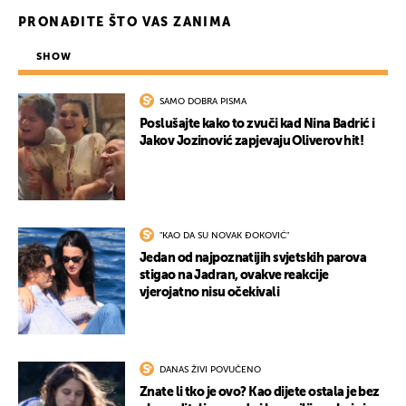
PRONAĐITE ŠTO VAS ZANIMA
SHOW
SAMO DOBRA PISMA
Poslušajte kako to zvuči kad Nina Badrić i
Jakov Jozinović zapjevaju Oliverov hit!
"KAO DA SU NOVAK ĐOKOVIĆ"
Jedan od najpoznatijih svjetskih parova
stigao na Jadran, ovakve reakcije
vjerojatno nisu očekivali
DANAS ŽIVI POVUČENO
Znate li tko je ovo? Kao dijete ostala je bez