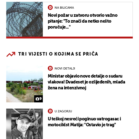
NA BILICAMA
Novi požar u zatvoru otvorio važno
pitanje: "To znači da netko nešto
poručuje..."
TRI VIJESTI O KOJIMA SE PRIČA
NOVI DETALJI
Ministar objavio nove detalje o sudaru
vlakova! Dvadeset je ozlijeđenih, mlađa
žena na intenzivnoj
9
U ZAGORJU
U teškoj nesreći poginuo vatrogasac i
motociklst Matija: "Ostavio je trag"