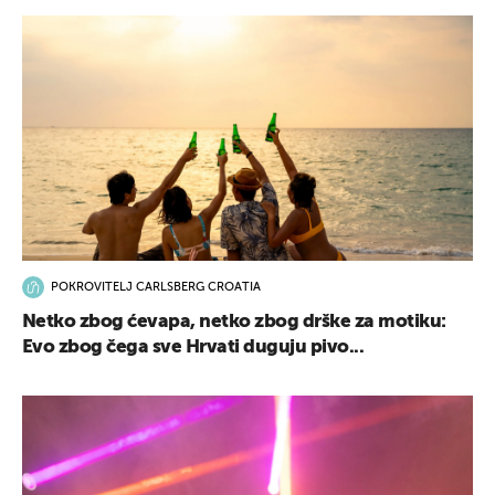
POKROVITELJ CARLSBERG CROATIA
Netko zbog ćevapa, netko zbog drške za motiku:
Evo zbog čega sve Hrvati duguju pivo...