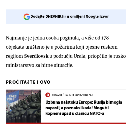
Dodajte DNEVNIK.hr u omiljeni Google izvor
Najmanje je jedna osoba poginula, a više od 178
objekata uništeno je u požarima koji bjesne ruskom
regijom
Sverdlovsk
u području Urala, priopćilo je rusko
ministarstvo za hitne situacije.
PROČITAJTE I OVO
OBAVJEŠTAJNO UPOZORENJE
Uzbuna na istoku Europe: Rusija bi mogla
napasti, a poznato i kada! Moguć i
kopneni upad u članicu NATO-a