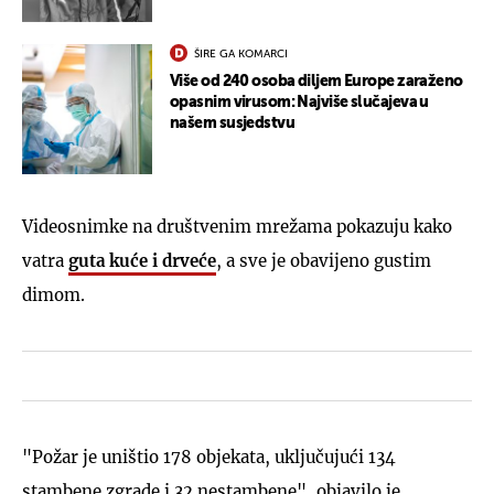
ŠIRE GA KOMARCI
Više od 240 osoba diljem Europe zaraženo
opasnim virusom: Najviše slučajeva u
našem susjedstvu
Videosnimke na društvenim mrežama pokazuju kako
vatra
guta kuće i drveće
, a sve je obavijeno gustim
dimom.
"Požar je uništio 178 objekata, uključujući 134
stambene zgrade i 32 nestambene", objavilo je