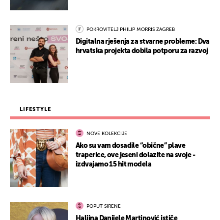
POKROVITELJ PHILIP MORRIS ZAGREB
Digitalna rješenja za stvarne probleme: Dva
hrvatska projekta dobila potporu za razvoj
LIFESTYLE
NOVE KOLEKCIJE
Ako su vam dosadile “obične” plave
traperice, ove jeseni dolazite na svoje -
izdvajamo 15 hit modela
POPUT SIRENE
Haljina Danijele Martinović ističe