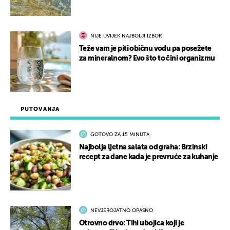
NIJE UVIJEK NAJBOLJI IZBOR
Teže vam je piti običnu vodu pa posežete
za mineralnom? Evo što to čini organizmu
PUTOVANJA
GOTOVO ZA 15 MINUTA
Najbolja ljetna salata od graha: Brzinski
recept za dane kada je prevruće za kuhanje
NEVJEROJATNO OPASNO
Otrovno drvo: Tihi ubojica koji je