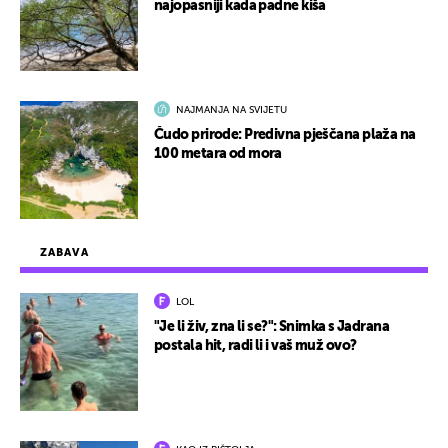
najopasniji kada padne kiša
NAJMANJA NA SVIJETU
Čudo prirode: Predivna pješčana plaža na
100 metara od mora
ZABAVA
LOL
"Je li živ, zna li se?": Snimka s Jadrana
postala hit, radi li i vaš muž ovo?