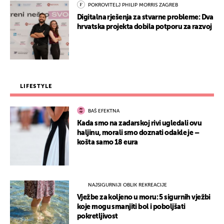
POKROVITELJ PHILIP MORRIS ZAGREB
Digitalna rješenja za stvarne probleme: Dva
hrvatska projekta dobila potporu za razvoj
LIFESTYLE
BAŠ EFEKTNA
Kada smo na zadarskoj rivi ugledali ovu
haljinu, morali smo doznati odakle je –
košta samo 18 eura
NAJSIGURNIJI OBLIK REKREACIJE
Vježbe za koljeno u moru: 5 sigurnih vježbi
koje mogu smanjiti bol i poboljšati
pokretljivost