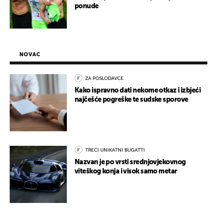
ponude
NOVAC
ZA POSLODAVCE
Kako ispravno dati nekome otkaz i izbjeći
najčešće pogreške te sudske sporove
TREĆI UNIKATNI BUGATTI
Nazvan je po vrsti srednjovjekovnog
viteškog konja i visok samo metar