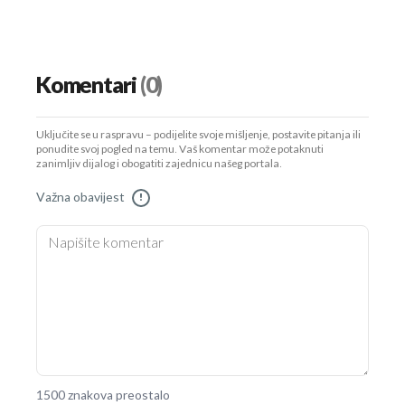
Komentari
(0)
Uključite se u raspravu – podijelite svoje mišljenje, postavite pitanja ili
ponudite svoj pogled na temu. Vaš komentar može potaknuti
zanimljiv dijalog i obogatiti zajednicu našeg portala.
Važna obavijest
!
1500 znakova preostalo