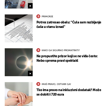
PRIMORJE
Potres zatresao obalu: "Čula sam razbijanje
čaša u stanu iznad"
KAKO GA SIGURNO PROMATRATI?
Ne propustite prizor koji se ne viđa često:
UKLJUČITE NOTIFIKACIJE
Nebo sprema pravi spektakl
IMAŠ PRAVO, OSTVARI GA!
Tko ima pravo na inkluzivni dodatak? Može
se dobiti i 720 eura