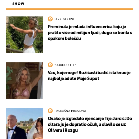
SHOW
U 27. GODINI
Preminula je mlada influencerica koju je
pratilo više od milijun ljudi, dugo se borila s
opakom bolešću
"UUUUUUFFFF"
Vau, koje noge! Ružičasti badić istaknuo je
najbolje adute Maje Šuput
RASKOŠNA PROSLAVA
Ovako je izgledalo vjenčanje Tije Jurčić: Do
oltara ju je dopratio očuh, a slavilo se uz
Olivera i Rozgu