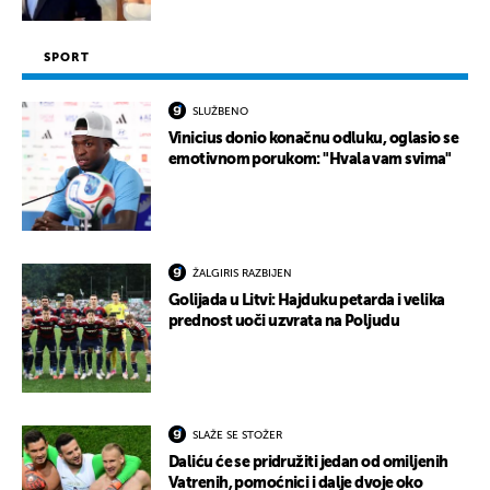
SPORT
SLUŽBENO
Vinicius donio konačnu odluku, oglasio se
emotivnom porukom: "Hvala vam svima"
ŽALGIRIS RAZBIJEN
Golijada u Litvi: Hajduku petarda i velika
prednost uoči uzvrata na Poljudu
SLAŽE SE STOŽER
Daliću će se pridružiti jedan od omiljenih
Vatrenih, pomoćnici i dalje dvoje oko