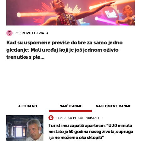
POKROVITELJ WATA
Kad su uspomene previše dobre za samo jedno
gledanje: Mali uređaj koji je još jednom oživio
trenutke s ple...
AKTUALNO
NAJČITANIJE
NAJKOMENTIRANIJE
"I DALJE SU PLESALI, VRIŠTALI..."
Turisti mu zapalili apartman: "U 30 minuta
nestalo je 50 godina našeg života, supruga
i ja ne možemo oka sklopiti"