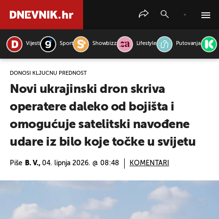
Vijesti
Sport
Showbizz
Lifestyle
Putovanja
PRETRAŽITE VIJESTI
DONOSI KLJUČNU PREDNOST
Novi ukrajinski dron skriva
operatere daleko od bojišta i
omogućuje satelitski navođene
udare iz bilo koje točke u svijetu
Piše
B. V.,
04. lipnja 2026. @ 08:48
KOMENTARI