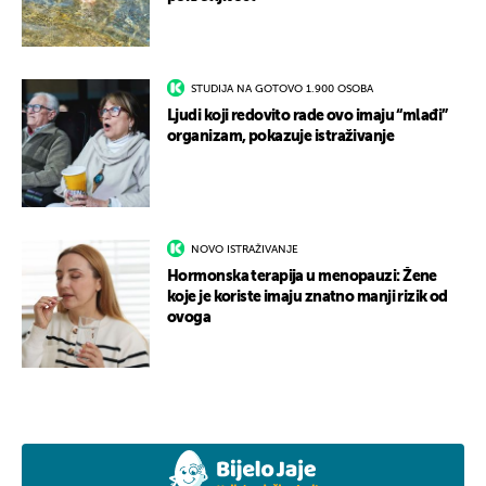
STUDIJA NA GOTOVO 1.900 OSOBA
Ljudi koji redovito rade ovo imaju “mlađi”
organizam, pokazuje istraživanje
NOVO ISTRAŽIVANJE
Hormonska terapija u menopauzi: Žene
koje je koriste imaju znatno manji rizik od
ovoga