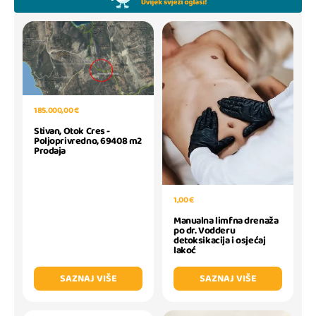
185.000,00 €
Stivan, Otok Cres -
Poljoprivredno, 69408 m2
Prodaja
1,00 €
Manualna limfna drenaža
po dr. Vodderu
detoksikacija i osjećaj
lakoć
SAZNAJ VIŠE
SAZNAJ VIŠE