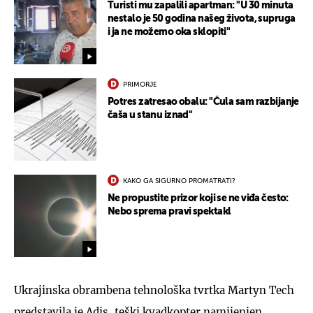
Turisti mu zapalili apartman: "U 30 minuta
nestalo je 50 godina našeg života, supruga
i ja ne možemo oka sklopiti"
PRIMORJE
Potres zatresao obalu: "Čula sam razbijanje
čaša u stanu iznad"
KAKO GA SIGURNO PROMATRATI?
Ne propustite prizor koji se ne viđa često:
Nebo sprema pravi spektakl
Ukrajinska obrambena tehnološka tvrtka Martyn Tech
predstavila je Adis, teški kvadkopter namijenjen