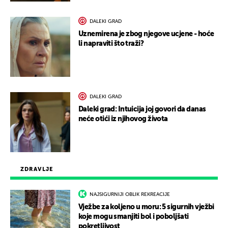
DALEKI GRAD
Uznemirena je zbog njegove ucjene - hoće
li napraviti što traži?
DALEKI GRAD
Daleki grad: Intuicija joj govori da danas
neće otići iz njihovog života
ZDRAVLJE
NAJSIGURNIJI OBLIK REKREACIJE
Vježbe za koljeno u moru: 5 sigurnih vježbi
koje mogu smanjiti bol i poboljšati
pokretljivost