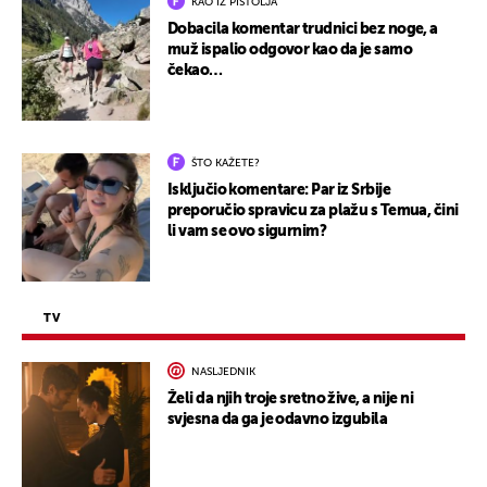
KAO IZ PIŠTOLJA
Dobacila komentar trudnici bez noge, a
muž ispalio odgovor kao da je samo
čekao…
ŠTO KAŽETE?
Isključio komentare: Par iz Srbije
preporučio spravicu za plažu s Temua, čini
li vam se ovo sigurnim?
TV
NASLJEDNIK
Želi da njih troje sretno žive, a nije ni
svjesna da ga je odavno izgubila