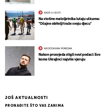
KAOS U CEUTI
Na stotine maloljetnika lutaju ulicama:
"Očajne obitelji traže svoju djecu"
NEOČEKIVAN POREDAK
Nakon prosvjeda stigli novi podaci: Evo
kome Ukrajinci najviše vjeruju
JOŠ AKTUALNOSTI
PRONAĐITE ŠTO VAS ZANIMA