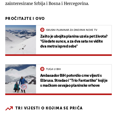
zainteresirane Srbija i Bosna i Hercegovina.
PROČITAJTE I OVO
ISKUSNI PLANINAR ZA DNEVNIK NOVE TV
Zašto je ubojita planina uzela pet života?
"Gledate sunce, a za dva sata ne vidite
dva metra ispred sebe"
TUGA U BIH
Ambasador BiH potvrdio crne vijesti s
Elbrusa. Stradao i "Trio Fantastiko" koji je
s mačkom osvajao planinske vrhove
TRI VIJESTI O KOJIMA SE PRIČA