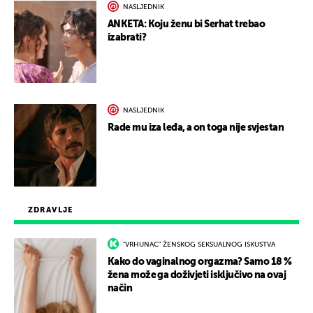
NASLJEDNIK
ANKETA: Koju ženu bi Serhat trebao
izabrati?
NASLJEDNIK
Rade mu iza leđa, a on toga nije svjestan
ZDRAVLJE
"VRHUNAC" ŽENSKOG SEKSUALNOG ISKUSTVA
Kako do vaginalnog orgazma? Samo 18 %
žena može ga doživjeti isključivo na ovaj
način