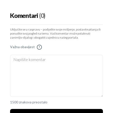
Komentari
(0)
Uključite se u raspravu – podijelite svoje mišljenje, postavite pitanja ili
ponudite svoj pogled na temu. Vaš komentar može potaknuti
zanimljiv dijalog i obogatiti zajednicu našeg portala.
Važna obavijest
!
1500 znakova preostalo