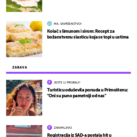
MA, SAVRŠENSTVO!
Kolač s limunom i sirom: Recept za
božanstvenu slasticu koja se topi u ustima
ZABAVA
JESTE LI PROBALI?
Turisticu oduševila ponuda u Primoštenu:
"Oni su puno pametniji od nas"
ZANIMLJIVO
Registracija iz SAD-a postala hit u