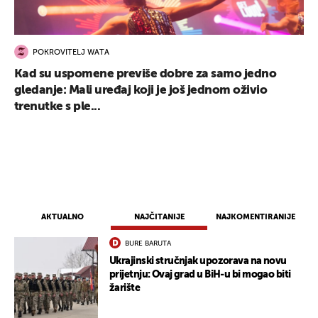
POKROVITELJ WATA
Kad su uspomene previše dobre za samo jedno
gledanje: Mali uređaj koji je još jednom oživio
trenutke s ple...
AKTUALNO
NAJČITANIJE
NAJKOMENTIRANIJE
BURE BARUTA
Ukrajinski stručnjak upozorava na novu
prijetnju: Ovaj grad u BiH-u bi mogao biti
žarište