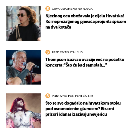
ČUVA USPOMENU NA NJEGA
Njezinog oca obožavala je cijela Hrvatska!
Kći neprežaljenog pjevača projurila špicom
na dva kotača
PRED 20 TISUĆA LJUDI
Thompson izazvao ovacije već na početku
koncerta: "Što ću kad sam slab..."
PONOVNO POD POVEĆALOM
Što se sve događalo na hrvatskom otoku
pod osramoćenim glumcem? Bizarni
prizori i danas izazivaju nevjericu