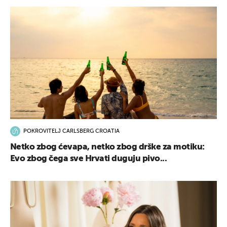
POKROVITELJ CARLSBERG CROATIA
Netko zbog ćevapa, netko zbog drške za motiku:
Evo zbog čega sve Hrvati duguju pivo...