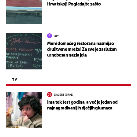
Hrvatskoj! Pogledajte zašto
UPS!
Meni domaćeg restorana nasmijao
društvene mreže! Za sve je zaslužan
urnebesan naziv jela
TV
DALEKI GRAD
Ima tek šest godina, a već je jedan od
najnagrađivanijih dječjih glumaca