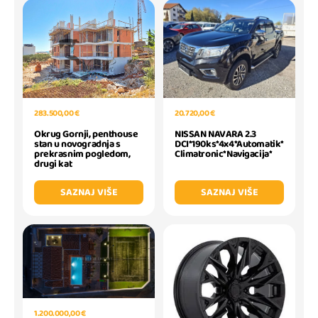
283.500,00 €
20.720,00 €
Okrug Gornji, penthouse
NISSAN NAVARA 2.3
stan u novogradnja s
DCI*190ks*4x4*Automatik*
prekrasnim pogledom,
Climatronic*Navigacija*
drugi kat
SAZNAJ VIŠE
SAZNAJ VIŠE
1.200.000,00 €