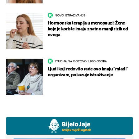
NOVO ISTRAŽIVANJE
Hormonska terapija u menopauzi: Žene
koje je koriste imaju znatno manji rizik od
ovoga
STUDIJA NA GOTOVO 1.900 OSOBA
Ljudi koji redovito rade ovo imaju “mlađi”
organizam, pokazuje istraživanje