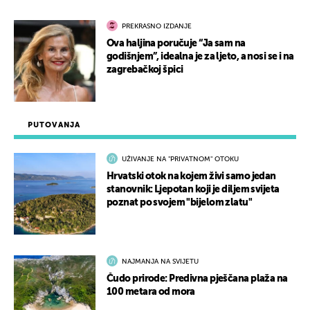
PREKRASNO IZDANJE
Ova haljina poručuje “Ja sam na
godišnjem”, idealna je za ljeto, a nosi se i na
zagrebačkoj špici
PUTOVANJA
UŽIVANJE NA "PRIVATNOM" OTOKU
Hrvatski otok na kojem živi samo jedan
stanovnik: Ljepotan koji je diljem svijeta
poznat po svojem "bijelom zlatu"
NAJMANJA NA SVIJETU
Čudo prirode: Predivna pješčana plaža na
100 metara od mora