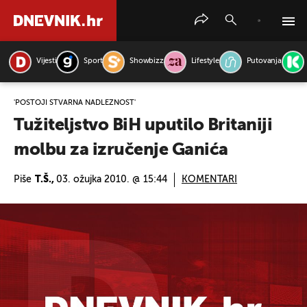
Vijesti
Sport
Showbizz
Lifestyle
Putovanja
PRETRAŽITE VIJESTI
'POSTOJI STVARNA NADLEŽNOST'
Tužiteljstvo BiH uputilo Britaniji
molbu za izručenje Ganića
Piše
T.Š.,
03. ožujka 2010. @ 15:44
KOMENTARI