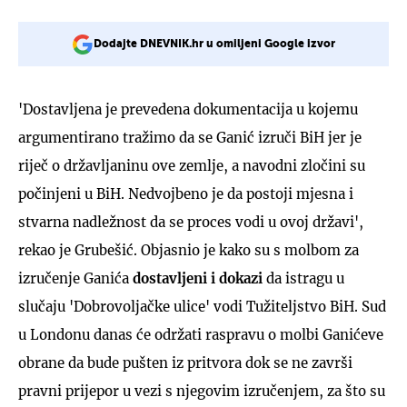
Dodajte DNEVNIK.hr u omiljeni Google izvor
'Dostavljena je prevedena dokumentacija u kojemu
argumentirano tražimo da se Ganić izruči BiH jer je
riječ o državljaninu ove zemlje, a navodni zločini su
počinjeni u BiH. Nedvojbeno je da postoji mjesna i
stvarna nadležnost da se proces vodi u ovoj državi',
rekao je Grubešić. Objasnio je kako su s molbom za
izručenje Ganića
dostavljeni i dokazi
da istragu u
slučaju 'Dobrovoljačke ulice' vodi Tužiteljstvo BiH. Sud
u Londonu danas će održati raspravu o molbi Ganićeve
obrane da bude pušten iz pritvora dok se ne završi
pravni prijepor u vezi s njegovim izručenjem, za što su