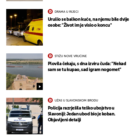
DRAMA U RIJECI
Urušio se balkon kuće, na njemu bile dvije
osobe: "Život im je visio o koncu"
STIŽU NOVE VRUĆINE
Plovila čekaju, s dna izviru čuda: "Nekad
sam se tu kupao, sad igram nogomet"
UŽAS U SLAVONSKOM BRODU
Policija razrješila teško ubojstvo u
Slavoniji: Jedan ubod bio je koban.
Objavljeni detalji