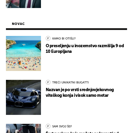
NOVAC
KAMO BI OTIŠLI?
O preseljenju u inozemstvo razmišlja 9 od
10 Europljana
TREĆI UNIKATNI BUGATTI
Nazvan je po vrsti srednjovjekovnog
viteškog konja i visok samo metar
SAM SVOJ ŠEF