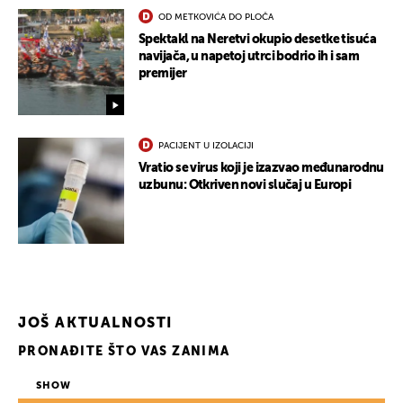
OD METKOVIĆA DO PLOČA
Spektakl na Neretvi okupio desetke tisuća
navijača, u napetoj utrci bodrio ih i sam
premijer
PACIJENT U IZOLACIJI
Vratio se virus koji je izazvao međunarodnu
uzbunu: Otkriven novi slučaj u Europi
JOŠ AKTUALNOSTI
UKLJUČITE NOTIFIKACIJE
PRONAĐITE ŠTO VAS ZANIMA
SHOW