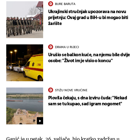
BURE BARUTA
Ukrajinski stručnjak upozorava na novu
prijetnju: Ovaj grad u BiH-u bi mogao biti
žarište
DRAMA U RIJECI
Urušio se balkon kuće, na njemu bile dvije
osobe: "Život im je visio o koncu"
STIŽU NOVE VRUĆINE
Plovila čekaju, s dna izviru čuda: "Nekad
sam se tu kupao, sad igram nogomet"
Ganić je u petak, 26. veljače, bio kratko zadržan u