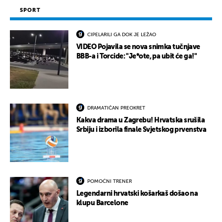
SPORT
CIPELARILI GA DOK JE LEŽAO
VIDEO Pojavila se nova snimka tučnjave
BBB-a i Torcide: "Je*ote, pa ubit će ga!"
DRAMATIČAN PREOKRET
Kakva drama u Zagrebu! Hrvatska srušila
Srbiju i izborila finale Svjetskog prvenstva
POMOĆNI TRENER
Legendarni hrvatski košarkaš došao na
klupu Barcelone