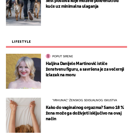
Šest poslova koje možete pokrenuti od
kuće uz minimalna ulaganja
LIFESTYLE
POPUT SIRENE
Haljina Danijele Martinović ističe
ženstvenu figuru, a savršena je za večernji
izlazak na moru
"VRHUNAC" ŽENSKOG SEKSUALNOG ISKUSTVA
Kako do vaginalnog orgazma? Samo 18 %
žena može ga doživjeti isključivo na ovaj
način