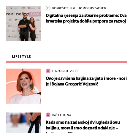
POKROVITELJ PHILIP MORRIS ZAGREB
Digitalna rješenja za stvarne probleme: Dva
hrvatska projekta dobila potporu za razvoj
LIFESTYLE
U NOJ NIJE VRUĆE
Ovo je savršena haljina za ljeto i more - nosi
je i Bojana Gregorić Vejzović
BAŠ EFEKTNA
Kada smo na zadarskoj rivi ugledali ovu
haljinu, morali smo doznati odakle je –