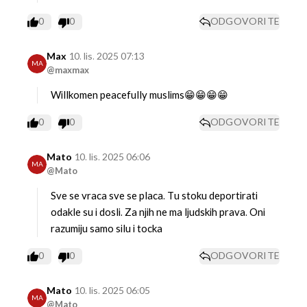
0
0
ODGOVORITE
Max
10. lis. 2025 07:13
MA
@maxmax
Willkomen peacefully muslims😁😁😁😁
0
0
ODGOVORITE
Mato
10. lis. 2025 06:06
MA
@Mato
Sve se vraca sve se placa. Tu stoku deportirati
odakle su i dosli. Za njih ne ma ljudskih prava. Oni
razumiju samo silu i tocka
0
0
ODGOVORITE
Mato
10. lis. 2025 06:05
MA
@Mato