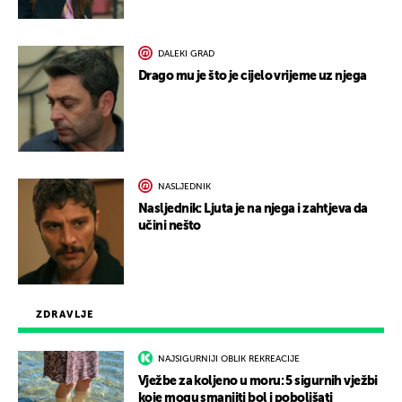
DALEKI GRAD
Drago mu je što je cijelo vrijeme uz njega
NASLJEDNIK
Nasljednik: Ljuta je na njega i zahtjeva da
učini nešto
ZDRAVLJE
NAJSIGURNIJI OBLIK REKREACIJE
Vježbe za koljeno u moru: 5 sigurnih vježbi
koje mogu smanjiti bol i poboljšati