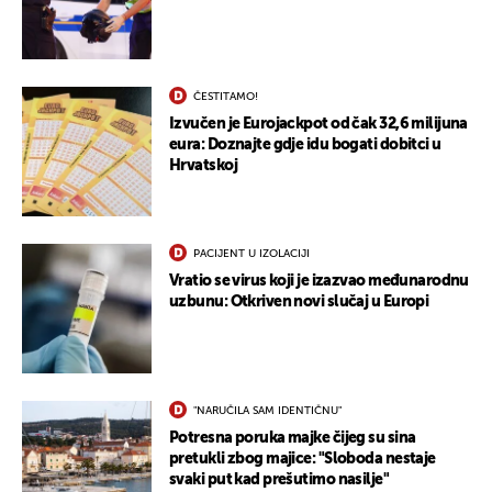
ČESTITAMO!
Izvučen je Eurojackpot od čak 32,6 milijuna
eura: Doznajte gdje idu bogati dobitci u
Hrvatskoj
PACIJENT U IZOLACIJI
Vratio se virus koji je izazvao međunarodnu
uzbunu: Otkriven novi slučaj u Europi
"NARUČILA SAM IDENTIČNU"
Potresna poruka majke čijeg su sina
pretukli zbog majice: "Sloboda nestaje
svaki put kad prešutimo nasilje"