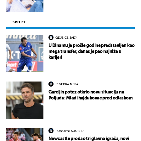
SPORT
GDJE ĆE SAD?
U Dinamu je prošle godine predstavljen kao
mega transfer, danas je pao najniže u
karijeri
IZ VEDRA NEBA
Garcijin potez otkrio novu situaciju na
Poljudu: Mladi hajdukovac pred odlaskom
PONOVNI SUSRET?
Newcastle prodao tri glavna igrača, novi