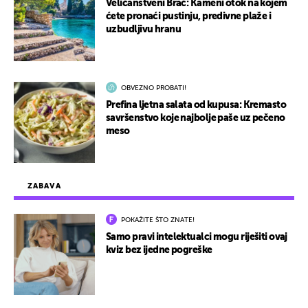
Veličanstveni Brač: Kameni otok na kojem
ćete pronaći pustinju, predivne plaže i
uzbudljivu hranu
OBVEZNO PROBATI!
Prefina ljetna salata od kupusa: Kremasto
savršenstvo koje najbolje paše uz pečeno
meso
ZABAVA
POKAŽITE ŠTO ZNATE!
Samo pravi intelektualci mogu riješiti ovaj
kviz bez ijedne pogreške