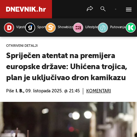
Vijesti
Sport
Showbizz
Lifestyle
Putovanja
PRETRAŽITE VIJESTI
OTKRIVENI DETALJI
Spriječen atentat na premijera
europske države: Uhićena trojica,
plan je uključivao dron kamikazu
Piše
I. B.,
09. listopada 2025. @ 21:45
KOMENTARI