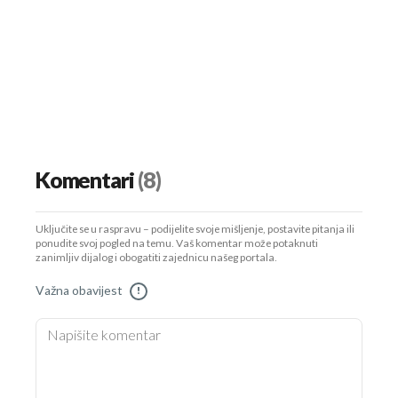
Komentari
(8)
Uključite se u raspravu – podijelite svoje mišljenje, postavite pitanja ili
ponudite svoj pogled na temu. Vaš komentar može potaknuti
zanimljiv dijalog i obogatiti zajednicu našeg portala.
Važna obavijest
!