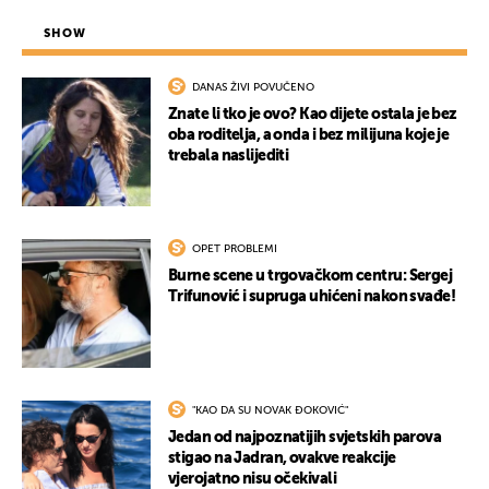
SHOW
DANAS ŽIVI POVUČENO
Znate li tko je ovo? Kao dijete ostala je bez
oba roditelja, a onda i bez milijuna koje je
trebala naslijediti
OPET PROBLEMI
Burne scene u trgovačkom centru: Sergej
Trifunović i supruga uhićeni nakon svađe!
"KAO DA SU NOVAK ĐOKOVIĆ"
Jedan od najpoznatijih svjetskih parova
stigao na Jadran, ovakve reakcije
vjerojatno nisu očekivali