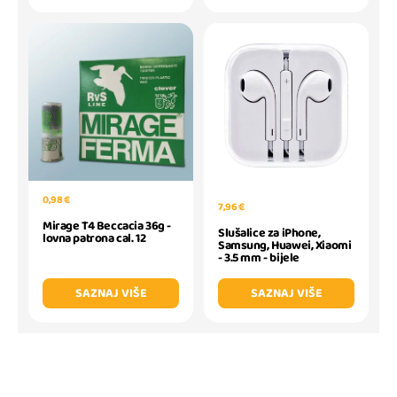
0,98 €
7,96 €
Mirage T4 Beccacia 36g -
Slušalice za iPhone,
lovna patrona cal. 12
Samsung, Huawei, Xiaomi
- 3.5 mm - bijele
SAZNAJ VIŠE
SAZNAJ VIŠE