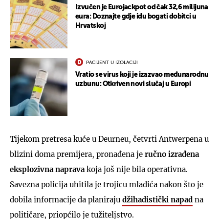
Izvučen je Eurojackpot od čak 32,6 milijuna
eura: Doznajte gdje idu bogati dobitci u
Hrvatskoj
PACIJENT U IZOLACIJI
Vratio se virus koji je izazvao međunarodnu
uzbunu: Otkriven novi slučaj u Europi
Tijekom pretresa kuće u Deurneu, četvrti Antwerpena u
blizini doma premijera, pronađena je
ručno izrađena
eksplozivna naprava
koja još nije bila operativna.
Savezna policija uhitila je trojicu mladića nakon što je
dobila informacije da planiraju
džihadistički napad
na
političare, priopćilo je tužiteljstvo.