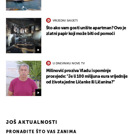
VRIJEDNI SAVJETI
Što ako vam gosti unište apartman? Ovo je
zlatni papir koji može biti od pomoći
U DNEVNIKU NOVE TV
Milinović proziva Vladu i spominje
prosvjede: "Je li 100 milijuna eura vrijednije
od života jedne Ličanke ili Ličanina?"
JOŠ AKTUALNOSTI
PRONAĐITE ŠTO VAS ZANIMA