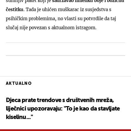
sumnjiv paket koji je
sadržavao limenku boje i božićnu
čestitku
. Tada je uhićen muškarac iz susjedstva s
psihičkim problemima, no vlasti su potvrdile da taj
slučaj nije povezan s aktualnom istragom.
AKTUALNO
Djeca prate trendove s društvenih mreža,
liječnici upozoravaju: "To je kao da stavljate
kiselinu..."