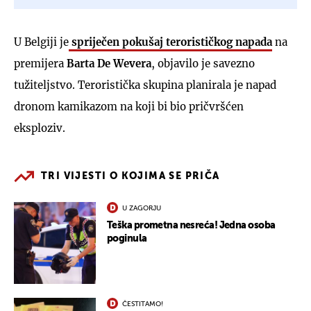
U Belgiji je
spriječen pokušaj terorističkog napada
na
premijera
Barta
De
Wevera
, objavilo je savezno
tužiteljstvo. Teroristička skupina planirala je napad
dronom kamikazom na koji bi bio pričvršćen
eksploziv.
TRI VIJESTI O KOJIMA SE PRIČA
U ZAGORJU
Teška prometna nesreća! Jedna osoba
poginula
ČESTITAMO!