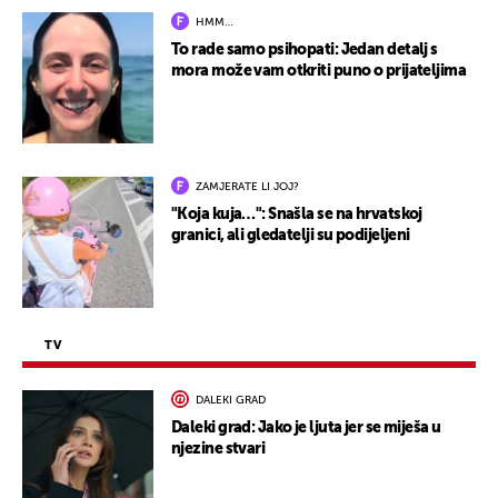
HMM…
To rade samo psihopati: Jedan detalj s
mora može vam otkriti puno o prijateljima
ZAMJERATE LI JOJ?
"Koja kuja…": Snašla se na hrvatskoj
granici, ali gledatelji su podijeljeni
TV
DALEKI GRAD
Daleki grad: Jako je ljuta jer se miješa u
njezine stvari