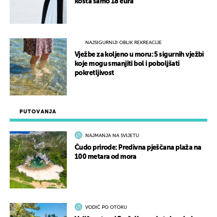
košta samo 18 eura
NAJSIGURNIJI OBLIK REKREACIJE
Vježbe za koljeno u moru: 5 sigurnih vježbi
koje mogu smanjiti bol i poboljšati
pokretljivost
PUTOVANJA
NAJMANJA NA SVIJETU
Čudo prirode: Predivna pješčana plaža na
100 metara od mora
VODIČ PO OTOKU