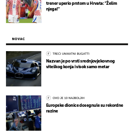
trener uperio prstom u Hrvata: "Želim
njega!"
NOVAC
TREĆI UNIKATNI BUGATTI
Nazvan je po vrsti srednjovjekovnog
viteškog konja i visok samo metar
OVO JE 10 NAJBOLJIH
Europske dionice dosegnule su rekordne
razine