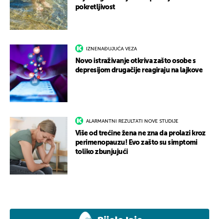
pokretljivost
IZNENAĐUJUĆA VEZA
Novo istraživanje otkriva zašto osobe s
depresijom drugačije reagiraju na lajkove
ALARMANTNI REZULTATI NOVE STUDIJE
Više od trećine žena ne zna da prolazi kroz
perimenopauzu! Evo zašto su simptomi
toliko zbunjujući