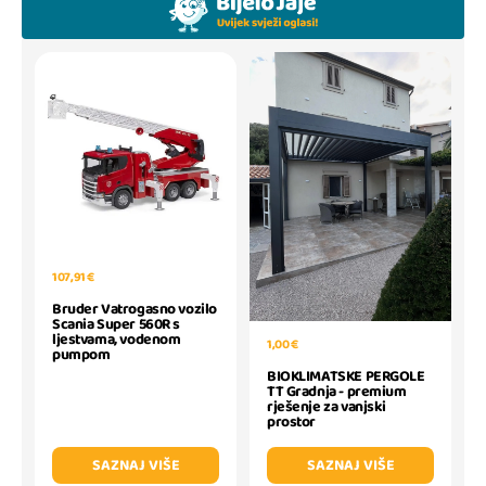
107,91 €
Bruder Vatrogasno vozilo
Scania Super 560R s
ljestvama, vodenom
1,00 €
pumpom
BIOKLIMATSKE PERGOLE
TT Gradnja - premium
rješenje za vanjski
prostor
SAZNAJ VIŠE
SAZNAJ VIŠE