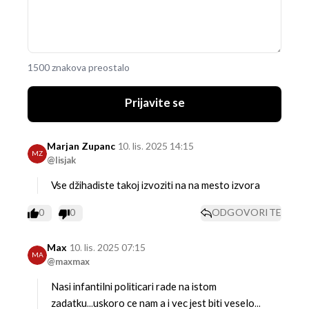
1500 znakova preostalo
Prijavite se
Marjan Zupanc
10. lis. 2025 14:15
MZ
@lisjak
Vse džihadiste takoj izvoziti na na mesto izvora
0
0
ODGOVORITE
Max
10. lis. 2025 07:15
MA
@maxmax
Nasi infantilni politicari rade na istom
zadatku...uskoro ce nam a i vec jest biti veselo...